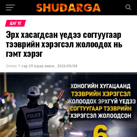
ЦАГ ҮЕ
Эрх хасагдсан үедээ согтуугаар
тээврийн хэрэгсэл жолоодох нь
гэмт хэрэг
Огноо:
1 сар 29 өдөр.өмнө
,
2026/06/08