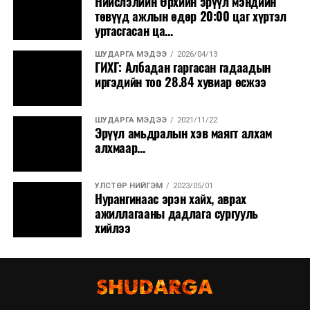
Нийслэлийн Өрхийн эрүүл мэндийн
төвүүд ажлын өдөр 20:00 цаг хүртэл
уртасгасан ца...
ШУДАРГА МЭДЭЭ
2026/04/13
ГИХГ: Албадан гаргасан гадаадын
иргэдийн тоо 28.84 хувиар өсжээ
ШУДАРГА МЭДЭЭ
2021/11/22
Эрүүл амьдралын хэв маягт алхам
алхмаар...
УЛСТӨР НИЙГЭМ
2023/05/01
Нурангинаас эрэн хайх, аврах
ажиллагааны дадлага сургууль
хийлээ