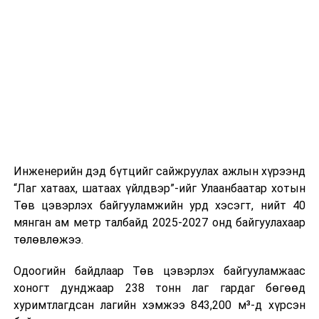
бөгөөд Улаанбаатар хотын Захирагч Б.Пүрэвдагва нар
аврах 105 дугаар ангид ажиллалаа
Инженерийн дэд бүтцийг сайжруулах ажлын хүрээнд
“Лаг хатаах, шатаах үйлдвэр”-ийг Улаанбаатар хотын
Төв цэвэрлэх байгууламжийн урд хэсэгт, нийт 40
мянган ам метр талбайд 2025-2027 онд байгуулахаар
төлөвлөжээ.
Одоогийн байдлаар Төв цэвэрлэх байгууламжаас
хоногт дунджаар 238 тонн лаг гардаг бөгөөд
хуримтлагдсан лагийн хэмжээ 843,200 м³-д хүрсэн