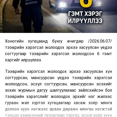
Хоногийн хугацаанд буюу өчигдөр /2026.06.07/
тээврийн хэрэгсэл жолоодох эрхээ хасуулсан үедээ
согтуугаар тээврийн хэрэгсэл жолоодсон 6 гэмт
хэргийг илрүүллээ.
Тээврийн хэрэгсэл жолоодох эрхээ хасуулсан хүн
согтуурсан, мансуурсан үедээ тээврийн хэрэгсэл
жолоодсон, эсхүл согтуурсан, мансуурсан эсэхийг
зохих журмын дагуу шалгуулахаас зайлсхийсэн бол
тээврийн хэрэгслийг жолоодох эрхийг нэг жилээс
гурван жил хүртэл хугацаагаар хасаж хоёр мянга
долоон зуун нэгжээс арван дөрвөн мянган нэгжтэй
тэнцэх хэмжээний төгрөгөөр торгох, эсхүл хоёр зуун