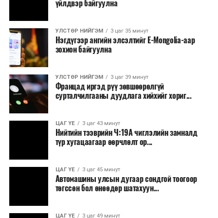
үйлдвэр байгуулна
УЛСТӨР НИЙГЭМ
3 цаг 35 минут
Нэгдүгээр ангийн элсэлтийг E-Mongolia-аар
зохион байгуулна
УЛСТӨР НИЙГЭМ
3 цаг 39 минут
Францад иргэд рүү зөвшөөрөлгүй
сурталчилгааны дуудлага хийхийг хориг...
ЦАГ ҮЕ
3 цаг 43 минут
Нийтийн тээврийн Ч:19А чиглэлийн замналд
түр хугацаагаар өөрчлөлт ор...
ЦАГ ҮЕ
3 цаг 45 минут
Автомашины улсын дугаар сондгой тоогоор
төгссөн бол өнөөдөр шатахуун...
ЦАГ ҮЕ
3 цаг 49 минут