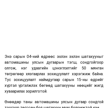
Энэ сарын 04-ний өдрөөс эхлэн эхлэн шатахууныг
автомашины улсын дугаарын тэгш, сондгойгоор
олгож, нэг удаагийн цэнэглэлтийг 50 мянган
төгрөгөөр хязгаарлах зохицуулалт хэрэгжиж байна.
Тус зохицуулалт наймдугаар сарын 15-ны өдрийг
хүртэл үргэлжлэх бөгөөд шатахууны нөөцийг жигд
хуваарилах зорилготой.
Өнөөдөр таны автомашины улсын дугаар сондгой
тоогоор төгссөн бол шатахуун авах боломжтой юм.