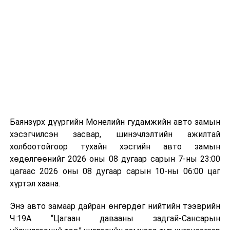
Лаг хатаах, шатаах технологи нь бохир ус цэвэрлэх
байгууламжаас гардаг лагийг байгаль орчинд аюулгүй
аргаар боловсруулж, эзлэхүүнийг эрс бууруулах
зориулалттай. Лагийг өндөр температурт шатааснаар
эзлэхүүн нь 90 хүртэл хувиар буурч, бактери, вирус
болон бусад өвчин үүсгэгч бичил биетнийг устгах
боломжтой.
Түүнчлэн шаталтын явцад үүсэх дулааныг цахилгаан
болон дулааны эрчим хүч үйлдвэрлэхэд ашиглаж
Баянзүрх дүүргийн Монелийн гудамжийн авто замын
болдог. Зарим технологийн хувьд шаталтын дараа
хэсэгчилсэн засвар, шинэчлэлтийн ажилтай
үлдэх үнснээс фосфор зэрэг ашигт эрдсийг сэргээн
холбоотойгоор тухайн хэсгийн авто замын
авах боломжтой аж.
хөдөлгөөнийг 2026 оны 08 дугаар сарын 7-ны 23:00
цагаас 2026 оны 08 дугаар сарын 10-ны 06:00 цаг
Япон, Герман, Швейцар, Нидерланд, Өмнөд Солонгос
хүртэл хаана.
зэрэг улс лаг хатаах, шатаах технологийг ашиглаж
байна. Тухайлбал, Германд лаг шатаах үйлдвэрээс
Энэ авто замаар дайран өнгөрдөг нийтийн тээврийн
гарсан үнснээс фосфор сэргээн авах технологи
Ч:19А “Цагаан давааны задгай-Сансарын
ашигладаг бол Нидерландад төвлөрсөн лаг