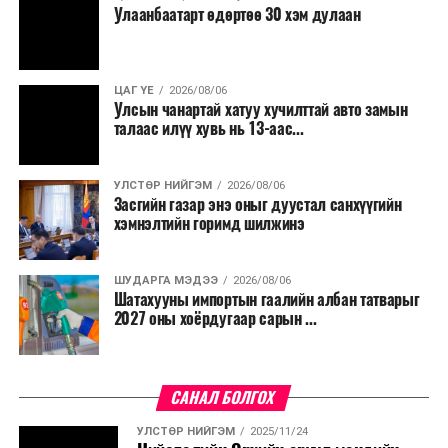
Улаанбаатарт өдөртөө 30 хэм дулаан
ЦАГ ҮЕ
2026/08/06
Улсын чанартай хатуу хучилттай авто замын
талаас илүү хувь нь 13-аас...
УЛСТӨР НИЙГЭМ
2026/08/06
Засгийн газар энэ оныг дуустал санхүүгийн
хэмнэлтийн горимд шилжинэ
ШУДАРГА МЭДЭЭ
2026/08/06
Шатахууны импортын гаалийн албан татварыг
2027 оны хоёрдугаар сарын ...
САНАЛ БОЛГОХ
УЛСТӨР НИЙГЭМ
2025/11/24