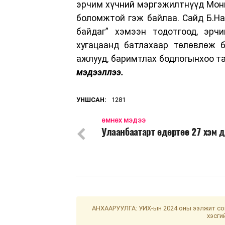
эрчим хүчний мэргэжилтнүүд Монг
боломжтой гэж байлаа. Сайд Б.Н
байдаг” хэмээн тодотгоод, эрч
хугацаанд батлахаар төлөвлөж 
ажлууд, баримтлах бодлогынхоо т
мэдээллээ.
УНШСАН:
1281
ӨМНӨХ МЭДЭЭ
Улаанбаатарт өдөртөө 27 хэм 
АНХААРУУЛГА: УИХ-ын 2024 оны ээлжит сон
хэсги