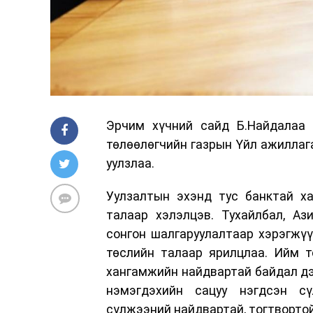
Эрчим хүчний сайд Б.Найдалаа 
төлөөлөгчийн газрын Үйл ажиллаг
уулзлаа.
Уулзалтын эхэнд тус банктай х
талаар хэлэлцэв. Тухайлбал, Аз
сонгон шалгаруулалтаар хэрэгжүү
төслийн талаар ярилцлаа. Ийм т
хангамжийн найдвартай байдал дэ
нэмэгдэхийн сацуу нэгдсэн сү
сүлжээний найдвартай, тогтворто