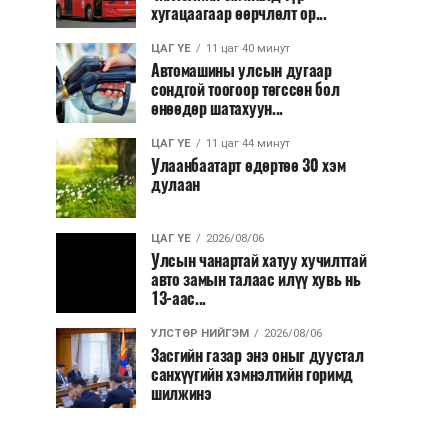
хугацаагаар өөрчлөлт ор...
ЦАГ ҮЕ
11 цаг 40 минут
Автомашины улсын дугаар
сондгой тоогоор төгссөн бол
өнөөдөр шатахуун...
ЦАГ ҮЕ
11 цаг 44 минут
Улаанбаатарт өдөртөө 30 хэм
дулаан
ЦАГ ҮЕ
2026/08/06
Улсын чанартай хатуу хучилттай
авто замын талаас илүү хувь нь
13-аас...
УЛСТӨР НИЙГЭМ
2026/08/06
Засгийн газар энэ оныг дуустал
санхүүгийн хэмнэлтийн горимд
шилжинэ