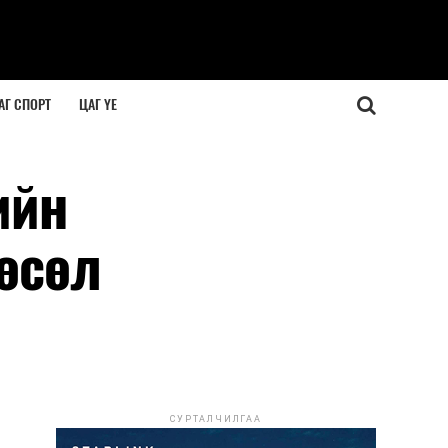
АГ СПОРТ
ЦАГ ҮЕ
ийн
өсөл
СУРТАЛЧИЛГАА