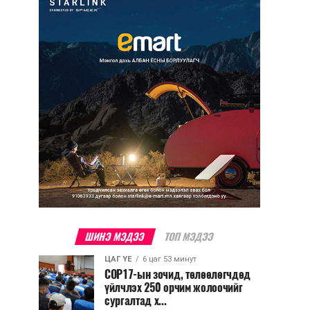
ШИНЭ МЭДЭЭ
ТОП МЭДЭЭ
ЦАГ ҮЕ
6 цаг 53 минут
COP17-ын зочид, төлөөлөгчдөд
үйлчлэх 250 орчим жолоочийг
сургалтад х...