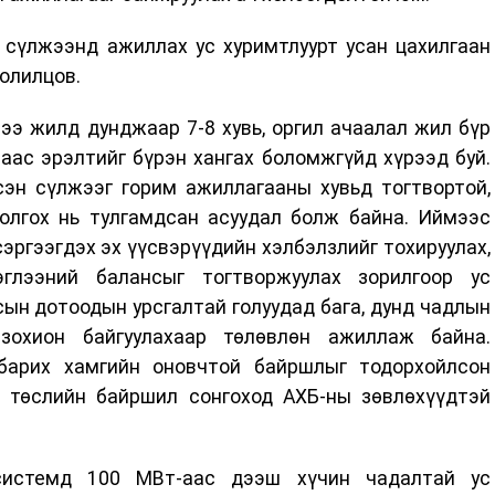
 сүлжээнд ажиллах ус хуримтлуурт усан цахилгаан
олилцов.
ээ жилд дунджаар 7-8 хувь, оргил ачаалал жил бүр
аас эрэлтийг бүрэн хангах боломжгүйд хүрээд буй.
сэн сүлжээг горим ажиллагааны хувьд тогтвортой,
болгох нь тулгамдсан асуудал болж байна. Иймээс
сэргээгдэх эх үүсвэрүүдийн хэлбэлзлийг тохируулах,
эглээний балансыг тогтворжуулах зорилгоор ус
ын дотоодын урсгалтай голуудад бага, дунд чадлын
охион байгуулахаар төлөвлөн ажиллаж байна.
барих хамгийн оновчтой байршлыг тодорхойлсон
 төслийн байршил сонгоход АХБ-ны зөвлөхүүдтэй
системд 100 МВт-аас дээш хүчин чадалтай ус