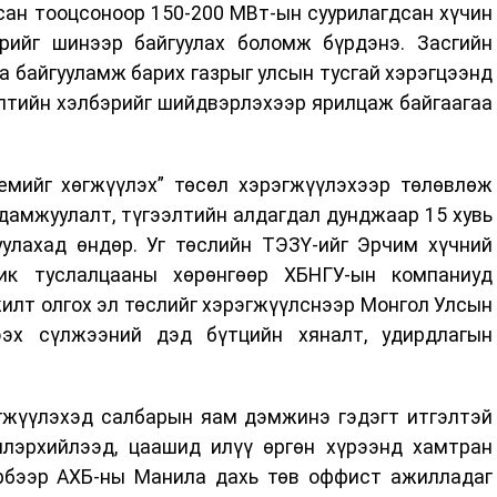
сан тооцсоноор 150-200 МВт-ын суурилагдсан хүчин
рийг шинээр байгуулах боломж бүрдэнэ. Засгийн
а байгууламж барих газрыг улсын тусгай хэрэгцээнд
илтийн хэлбэрийг шийдвэрлэхээр ярилцаж байгаагаа
емийг хөгжүүлэх” төсөл хэрэгжүүлэхээр төлөвлөж
дамжуулалт, түгээлтийн алдагдал дунджаар 15 хувь
уулахад өндөр. Уг төслийн ТЭЗҮ-ийг Эрчим хүчний
ик туслалцааны хөрөнгөөр ХБНГУ-ын компаниуд
жилт олгох эл төслийг хэрэгжүүлснээр Монгол Улсын
ээх сүлжээний дэд бүтцийн хяналт, удирдлагын
эгжүүлэхэд салбарын яам дэмжинэ гэдэгт итгэлтэй
лэрхийлээд, цаашид илүү өргөн хүрээнд хамтран
рбээр АХБ-ны Манила дахь төв оффист ажилладаг