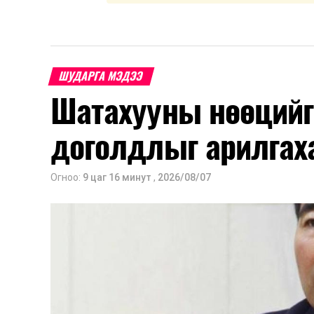
ШУДАРГА МЭДЭЭ
Шатахууны нөөцийг
доголдлыг арилгах
Огноо:
9 цаг 16 минут
,
2026/08/07