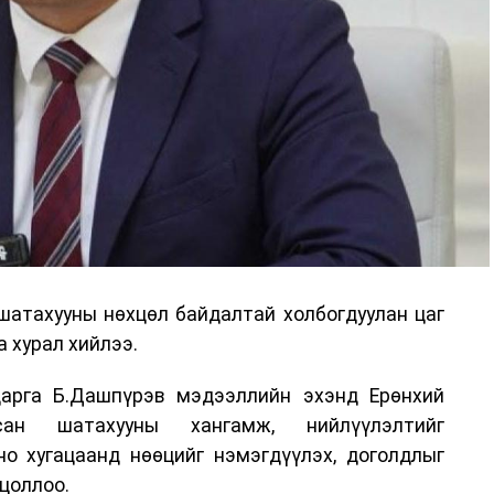
шатахууны нөхцөл байдалтай холбогдуулан цаг
 хурал хийлээ.
арга Б.Дашпүрэв мэдээллийн эхэнд Ерөнхий
сан шатахууны хангамж, нийлүүлэлтийг
но хугацаанд нөөцийг нэмэгдүүлэх, доголдлыг
цоллоо.