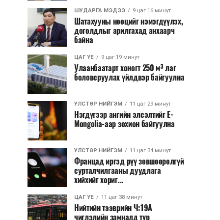
ШУДАРГА МЭДЭЭ
9 цаг 16 минут
Шатахууны нөөцийг нэмэгдүүлэх,
доголдлыг арилгахад анхаарч
байна
ЦАГ ҮЕ
9 цаг 19 минут
Улаанбаатарт хоногт 250 м³ лаг
боловсруулах үйлдвэр байгуулна
УЛСТӨР НИЙГЭМ
11 цаг 29 минут
Нэгдүгээр ангийн элсэлтийг E-
Mongolia-аар зохион байгуулна
УЛСТӨР НИЙГЭМ
11 цаг 34 минут
Францад иргэд рүү зөвшөөрөлгүй
сурталчилгааны дуудлага
хийхийг хориг...
ЦАГ ҮЕ
11 цаг 38 минут
Нийтийн тээврийн Ч:19А
чиглэлийн замналд түр