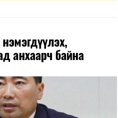
 нэмэгдүүлэх,
ад анхаарч байна