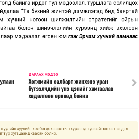
олд байнга ирдэг тул мэдээлэл, туршлага солилцох
айдалаа “Та бүхний жинтэй дэмжлэгэд бид баяртай
им хүчний ногоон шилжилтийн стратегийг ойрын
байгаа болон шинэчлэлийн хүрээнд хийж эхэлсэн
алаар мэдээлэл өгсөн юм
гэж Эрчим хүчний яамнаас
ДАРААХ МЭДЭЭ
дулаан
Хөгжмийн салбарт жинхэнэ уран
бүтээлчдийн үнэ цэнийг хамгаалах
хөдөлгөөн өрнөөд байна
гуулийн хуулийн холбогдох заалтын хүрээнд тус сайтын сэтгэгдэл
йг түр хугацаанд хаасан болно.