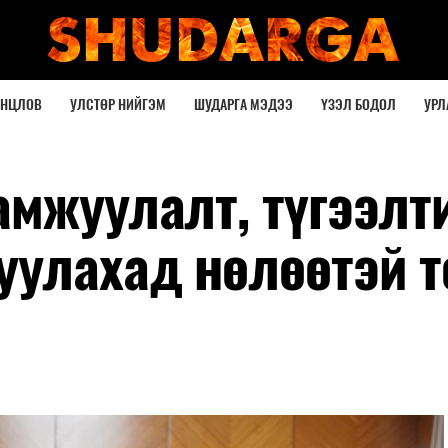
ОНЦЛОВ
УЛСТӨР НИЙГЭМ
ШУДАРГА МЭДЭЭ
ҮЗЭЛ БОДОЛ
УРЛ
амжуулалт, түгээлт
уулахад нөлөөтэй т