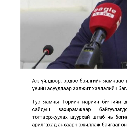
Аж үйлдвэр, эрдэс баялгийн яамнаас 
үеийн асуудлаар ээлжит хэвлэлийн бага
Тус яамны Төрийн нарийн бичгийн д
сайдын захирамжаар байгуулагд
тогтворжуулах шуурхай штаб нь боги
арилгахад анхаарч ажиллаж байгааг он