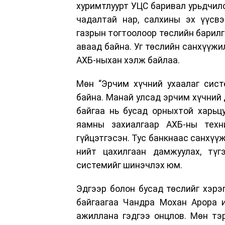
хуримтлуурт УЦС баривал урьдчил
чадалтай нар, салхины эх үүсвэ
газрын тогтоолоор төслийн барилг
аваад байна. Уг төслийн санхүүж
АХБ-ныхан хэлж байлаа.
Мөн “Эрчим хүчний ухаалаг сист
байна. Манай улсад эрчим хүчний 
байгаа нь бусад орныхтой харьц
яамны захиалгаар АХБ-ны техн
гүйцэтгэсэн. Тус банкнаас санхүү
нийт цахилгаан дамжуулах, түг
системийг шинэчлэх юм.
Эдгээр болон бусад төслийг хэр
байгаагаа Чандра Мохан Арора и
ажиллана гэдгээ онцлов. Мөн тэ