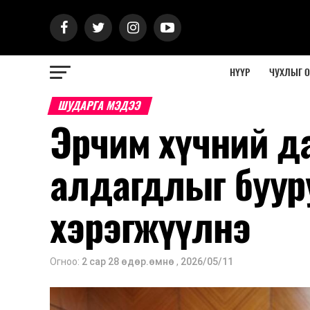
НҮҮР
ЧУХЛЫГ 
ШУДАРГА МЭДЭЭ
Эрчим хүчний д
алдагдлыг буур
хэрэгжүүлнэ
Огноо:
2 сар 28 өдөр.өмнө
,
2026/05/11