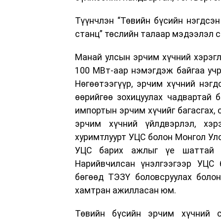
Түүнчлэн “Төвийн бүсийн нэгдсэн
станц” төслийн талаар мэдээлэл с
Манай улсын эрчим хүчний хэрэгл
100 МВт-аар нэмэгдэж байгаа учр
Нөгөөтээгүүр, эрчим хүчний нэгд
өөрийгөө зохицуулах чадвартай 
импортын эрчим хүчийг багасгах, 
эрчим хүчний үйлдвэрлэл, хэр
хуримтлуурт УЦС болон Монгол Улс
УЦС барих ажлыг үе шаттай з
Нарийвчилсан үнэлгээгээр УЦС 
бөгөөд ТЭЗҮ боловсруулах болон
хамтран ажилласан юм.
Төвийн бүсийн эрчим хүчний 