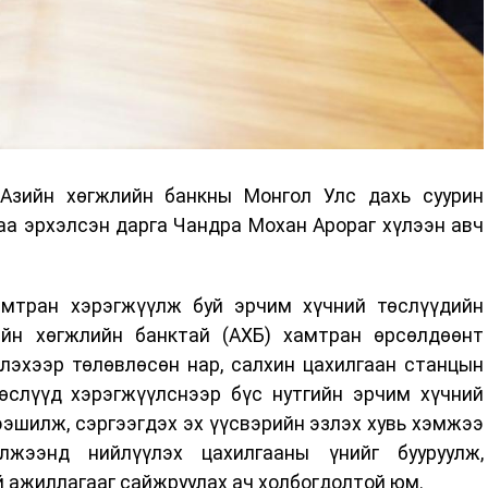
Азийн хөгжлийн банкны Монгол Улс дахь суурин
аа эрхэлсэн дарга Чандра Мохан Арораг хүлээн авч
амтран хэрэгжүүлж буй эрчим хүчний төслүүдийн
ийн хөгжлийн банктай (АХБ) хамтран өрсөлдөөнт
лэхээр төлөвлөсөн нар, салхин цахилгаан станцын
өслүүд хэрэгжүүлснээр бүс нутгийн эрчим хүчний
эшилж, сэргээгдэх эх үүсвэрийн эзлэх хувь хэмжээ
лжээнд нийлүүлэх цахилгааны үнийг бууруулж,
й ажиллагааг сайжруулах ач холбогдолтой юм.