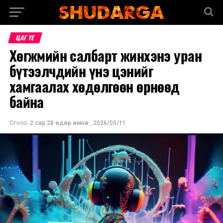
ЦАГ ҮЕ
Хөгжмийн салбарт жинхэнэ уран
бүтээлчдийн үнэ цэнийг
хамгаалах хөдөлгөөн өрнөөд
байна
Огноо:
2 сар 28 өдөр.өмнө
,
2026/05/11