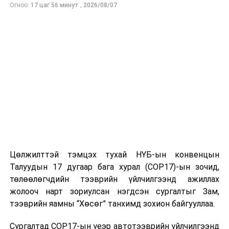
Огноо:
17 цаг 56 минут
,
2026/08/07
Цөлжилттэй тэмцэх тухай НҮБ-ын конвенцын
Талуудын 17 дугаар бага хурал (COP17)-ын зочид,
төлөөлөгчдийн тээврийн үйлчилгээнд ажиллах
жолооч нарт зориулсан нэгдсэн сургалтыг Зам,
тээврийн яамны “Хөсөг” танхимд зохион байгууллаа.
Сургалтад COP17-ын үеэр автотээврийн үйлчилгээнд