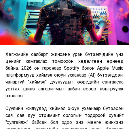
Хөгжмийн салбарт жинхэнэ уран бүтээлчдийн үнэ
цэнийг хамгаалах томоохон хөдөлгөөн өрнөөд
байна. 2026 он гарснаар Spotify болон Apple Music
платформууд хиймэл оюун ухаанаар (AI) бүтээгдсэн,
чанаргүй "хиймэл" дуунуудыг өөрсдийн сангаасаа
устгах шинэ алгоритмыг албан ёсоор нэвтрүүлж
эхэллээ.
Сүүлийн жилүүдэд хиймэл оюун ухаанаар бүтээсэн
сая, сая дуу стриминг орлогын тодорхой хувийг
"хулгайлж" байсан бол одоо энэ мөнгө жинхэнэ