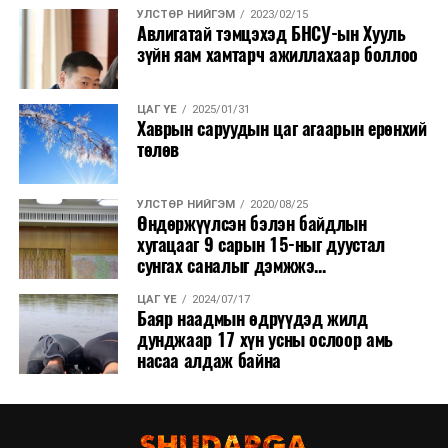
УЛСТӨР НИЙГЭМ
2023/02/15
Авлигатай тэмцэхэд БНСУ-ын Хууль
зүйн яам хамтарч ажиллахаар боллоо
ЦАГ ҮЕ
2025/01/31
Хаврын саруудын цаг агаарын ерөнхий
төлөв
УЛСТӨР НИЙГЭМ
2020/08/25
Өндөржүүлсэн бэлэн байдлын
хугацааг 9 сарын 15-ныг дуустал
сунгах саналыг дэмжжэ...
ЦАГ ҮЕ
2024/07/17
Баяр наадмын өдрүүдэд жилд
дунджаар 17 хүн усны ослоор амь
насаа алдаж байна