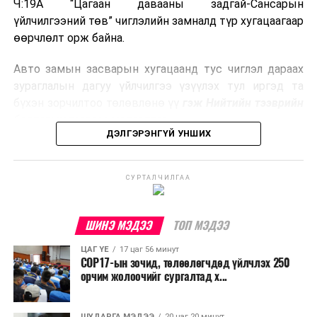
гарсан үнснээс фосфор сэргээн авах технологи
Ч:19А “Цагаан давааны задгай-Сансарын
ашигладаг бол Нидерландад төвлөрсөн лаг
үйлчилгээний төв” чиглэлийн замналд түр хугацаагаар
боловсруулах үйлдвэрүүдээр дулаан, цахилгаан
өөрчлөлт орж байна.
эрчим хүч үйлдвэрлэдэг.
Авто замын засварын хугацаанд тус чиглэл дараах
Ийнхүү лаг хатаах, шатаах технологийг лагийн
зураглалын дагуу үйлчилгээ үзүүлэх тул иргэд та
эзлэхүүнийг бууруулахын зэрэгцээ эрчим хүч
бүхэн зорчилтоо төлөвлөнө үү
гэж Нийтийн тээврийн
үйлдвэрлэх, нөөцийг дахин ашиглах чиглэлээр олон
бодлогын газраас мэдээллээ.
улсад өргөн ашиглаж байна.
ДЭЛГЭРЭНГҮЙ УНШИХ
СУРТАЛЧИЛГАА
ШИНЭ МЭДЭЭ
ТОП МЭДЭЭ
ЦАГ ҮЕ
17 цаг 56 минут
COP17-ын зочид, төлөөлөгчдөд үйлчлэх 250
орчим жолоочийг сургалтад х...
ШУДАРГА МЭДЭЭ
20 цаг 20 минут