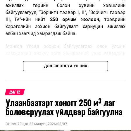
ажиллах төрийн болон хувийн хэвшлийн
байгууллагууд, “Зорчигч тээвэр I, II”, “Зорчигч тээвэр
III, IV”-ийн нийт
250 орчим жолооч
, тээврийн
хэрэгслийн зохион байгуулалт хариуцан ажиллах
албан хаагчид хамрагдаж байна.
Монгол Улсад зохион байгуулагдах олон улсын
хэмжээний энэхүү арга хэмжээний үеэр гадаадын
зочид, төлөөлөгчдөд аюулгүй, шуурхай, соёлтой,
ДЭЛГЭРЭНГҮЙ УНШИХ
мэргэжлийн түвшинд тээврийн үйлчилгээ үзүүлэх
бэлтгэлийг хангах нь сургалтын гол зорилго юм.
Сургалтаар COP17-ын ерөнхий ойлголт, ач холбогдол,
ЦАГ ҮЕ
зохион байгуулалтын онцлог, зочид, төлөөлөгчдийн
Улаанбаатарт хоногт 250 м³ лаг
ангилал, үйлчилгээний стандарт, жолооч нарын үүрэг
хариуцлага, сахилга бат, үйлчилгээний соёл, ёс зүй,
боловсруулах үйлдвэр байгуулна
мэргэжлийн харилцааны талаар нэгдсэн мэдээлэл
өгчээ.
Огноо:
20 цаг 22 минут
,
2026/08/07