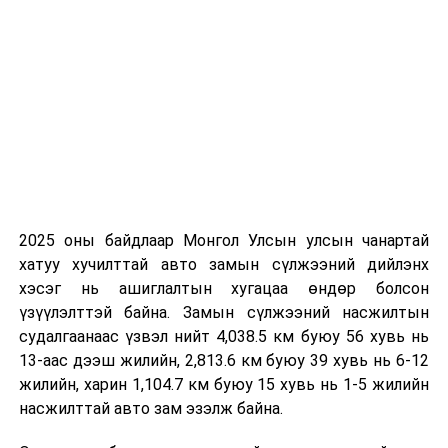
ТЭРЭЛЖ ОРЧМООР:
Үүлшинэ. Дуу
цахилгаантай бага зэргийн аадар бороо
орно. Салхи баруун өмнөөс хойш эргэж
секундэд 5-10 метр, борооны өмнө түр
зуур ширүүснэ. 22-24 хэм дулаан байна.
2026 оны тавдугаар сарын 12-ноос
2026 оны тавдугаар сарын 16-ныг хүртэлх
цаг агаарын урьдчилсан төлөв
2025 оны байдлаар Монгол Улсын улсын чанартай
хатуу хучилттай авто замын сүлжээний дийлэнх
Тавдугаар сарын 12-нд баруун болон төвийн
хэсэг нь ашиглалтын хугацаа өндөр болсон
аймгуудын нутгийн зарим газраар, 13-нд баруун
үзүүлэлттэй байна. Замын сүлжээний насжилтын
аймгуудын нутгийн зүүн хэсэг, төвийн
судалгаанаас үзвэл нийт 4,038.5 км буюу 56 хувь нь
аймгуудын нутгийн зарим газраар, 14-нд баруун,
13-аас дээш жилийн, 2,813.6 км буюу 39 хувь нь 6-12
говь, зүүн аймгуудын нутгийн баруун, төвийн
жилийн, харин 1,104.7 км буюу 15 хувь нь 1-5 жилийн
аймгуудын нутгийн зүүн хэсгээр, 15-нд баруун
насжилттай авто зам эзэлж байна.
болон төвийн аймгуудын нутгийн зарим газар,