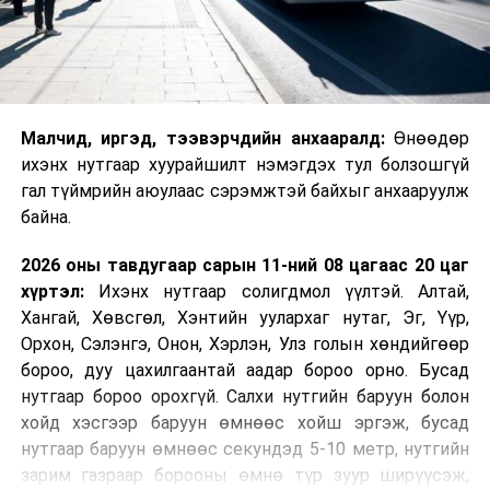
Малчид, иргэд, тээвэрчдийн анхааралд:
Өнөөдөр
ихэнх нутгаар хуурайшилт нэмэгдэх тул болзошгүй
гал түймрийн аюулаас сэрэмжтэй байхыг анхааруулж
байна.
2026 оны тавдугаар сарын 11-ний 08 цагаас 20 цаг
хүртэл:
Ихэнх нутгаар солигдмол үүлтэй. Алтай,
Хангай, Хөвсгөл, Хэнтийн уулархаг нутаг, Эг, Үүр,
Орхон, Сэлэнгэ, Онон, Хэрлэн, Улз голын хөндийгөөр
бороо, дуу цахилгаантай аадар бороо орно. Бусад
нутгаар бороо орохгүй. Салхи нутгийн баруун болон
хойд хэсгээр баруун өмнөөс хойш эргэж, бусад
нутгаар баруун өмнөөс секундэд 5-10 метр, нутгийн
зарим газраар борооны өмнө түр зуур ширүүсэж,