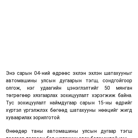
УНШСАН:
462
ДАРААХ МЭДЭЭ
Эрчим хүчний дамжуулалт, түгээлтийн алдагдлыг
бууруулахад нөлөөтэй төсөл хэрэгжүүлнэ
ӨМНӨХ МЭДЭЭ
УИХ: Өнөөдөр хуралдах дэд болон байнгын хороодын
хуралдаан, хэлэлцүүлэг
Энэ сарын 04-ний өдрөөс эхлэн эхлэн шатахууныг
автомашины улсын дугаарын тэгш, сондгойгоор
олгож, нэг удаагийн цэнэглэлтийг 50 мянган
төгрөгөөр хязгаарлах зохицуулалт хэрэгжиж байна.
Тус зохицуулалт наймдугаар сарын 15-ны өдрийг
хүртэл үргэлжлэх бөгөөд шатахууны нөөцийг жигд
хуваарилах зорилготой.
Өнөөдөр таны автомашины улсын дугаар тэгш