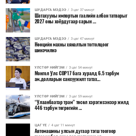
Бороо орохгүй. Салхи баруун хойноос
секундэд 4-9 метр. 25-27 хэм дулаан
ШУДАРГА МЭДЭЭ
3 цаг 37 минут
байна.
Шатахууны импортын гаалийн албан татварыг
2027 оны хоёрдугаар сарын ...
2026 оны наймдугаар сарын 07-ноос
2026 оны наймдугаар сарын 11-нийг хүртэлх
ШУДАРГА МЭДЭЭ
3 цаг 47 минут
Нөөцийн махны хяналтын тогтолцоог
цаг агаарын урьдчилсан төлөв
шинэчилнэ
Наймдугаар сарын 7-нд баруун болон төвийн
аймгуудын нутгийн хойд хэсгээр, 8-нд баруун
УЛСТӨР НИЙГЭМ
3 цаг 54 минут
Монгол Улс COP17 бага хуралд 6.5 тэрбум
аймгуудын нутгийн хойд хэсэг, төвийн
ам.долларын санхүүжилт татах...
аймгуудын нутгийн зарим газраар, 9-нд баруун
аймгуудын нутгийн зүүн, говийн аймгуудын
нутгийн хойд, зүүн аймгуудын нутгийн баруун
УЛСТӨР НИЙГЭМ
3 цаг 59 минут
“Улаанбаатар трам” төсөл хэрэгжсэнээр жилд
хэсэг, төвийн аймгуудын ихэнх нутгаар, 10-нд
446 тэрбум төгрөгийн ...
төв, зүүн, говийн аймгуудын ихэнх нутгаар
бороо, дуу цахилгаантай аадар бороо орно. Салхи
ихэнх хугацаанд секундэд 5-10 метр, 9-нд
ЦАГ ҮЕ
4 цаг 11 минут
Автомашины улсын дугаар тэгш тоогоор
Алтайн салбар уулс, Арц-Богдын өвөр