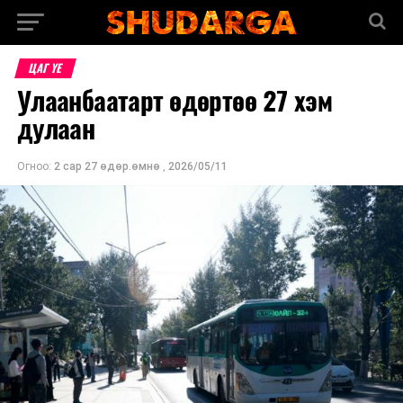
ЦАГ ҮЕ
Улаанбаатарт өдөртөө 27 хэм
дулаан
Огноо:
2 сар 27 өдөр.өмнө
,
2026/05/11