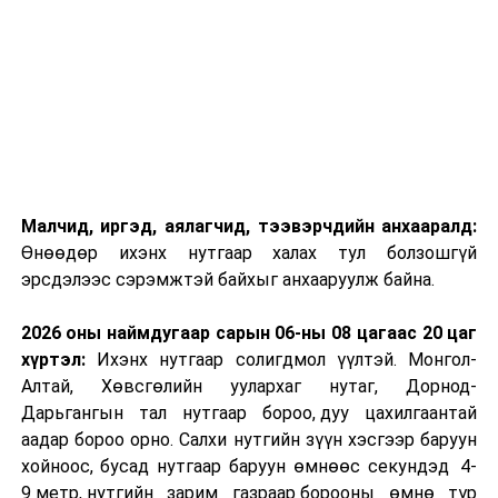
Малчид, иргэд, аялагчид, тээвэрчдийн анхааралд:
Өнөөдөр ихэнх нутгаар халах тул болзошгүй
эрсдэлээс сэрэмжтэй байхыг анхааруулж байна.
2026 оны наймдугаар сарын 06-ны 08 цагаас 20 цаг
хүртэл:
Ихэнх нутгаар солигдмол үүлтэй. Монгол-
Алтай, Хөвсгөлийн уулархаг нутаг, Дорнод-
Дарьгангын тал нутгаар бороо, дуу цахилгаантай
аадар бороо орно. Салхи нутгийн зүүн хэсгээр баруун
хойноос, бусад нутгаар баруун өмнөөс секундэд 4-
9 метр, нутгийн зарим газраар борооны өмнө түр