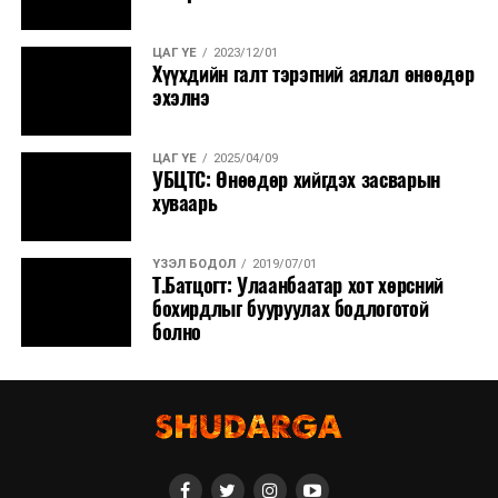
ЦАГ ҮЕ
2023/12/01
Хүүхдийн галт тэрэгний аялал өнөөдөр
эхэлнэ
ЦАГ ҮЕ
2025/04/09
УБЦТС: Өнөөдөр хийгдэх засварын
хуваарь
ҮЗЭЛ БОДОЛ
2019/07/01
Т.Батцогт: Улаанбаатар хот хөрсний
бохирдлыг бууруулах бодлоготой
болно