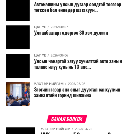
Автомашины улсын дугаар сондгой тоогоор
төгссөн бол өнөөдөр шатахуун...
ЦАГ ҮЕ
2026/08/07
Улаанбаатарт өдөртөө 30 хэм дулаан
ЦАГ ҮЕ
2026/08/06
Улсын чанартай хатуу хучилттай авто замын
талаас илүү хувь нь 13-аас...
УЛСТӨР НИЙГЭМ
2026/08/06
Засгийн газар энэ оныг дуустал санхүүгийн
хэмнэлтийн горимд шилжинэ
САНАЛ БОЛГОХ
УЛСТӨР НИЙГЭМ
2023/04/25