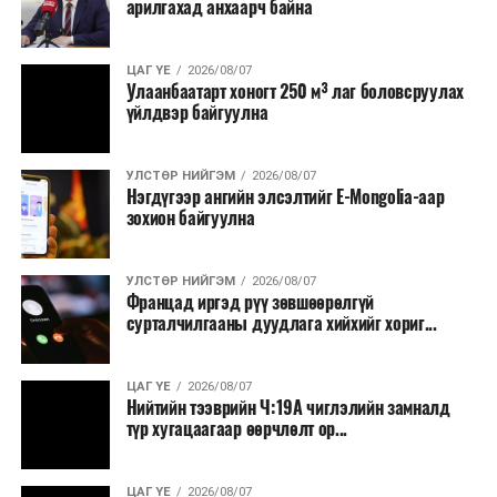
арилгахад анхаарч байна
ЦАГ ҮЕ
2026/08/07
Улаанбаатарт хоногт 250 м³ лаг боловсруулах
үйлдвэр байгуулна
УЛСТӨР НИЙГЭМ
2026/08/07
Нэгдүгээр ангийн элсэлтийг E-Mongolia-аар
зохион байгуулна
УЛСТӨР НИЙГЭМ
2026/08/07
Францад иргэд рүү зөвшөөрөлгүй
сурталчилгааны дуудлага хийхийг хориг...
ЦАГ ҮЕ
2026/08/07
Нийтийн тээврийн Ч:19А чиглэлийн замналд
түр хугацаагаар өөрчлөлт ор...
ЦАГ ҮЕ
2026/08/07