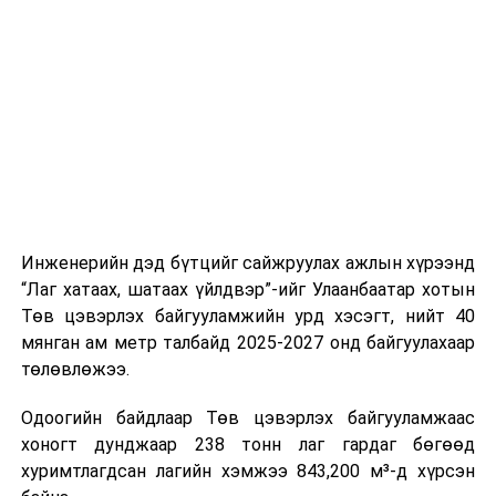
буудал болон арга хэмжээний байршилд хүргэх үе
шат, маршрут, хөдөлгөөний зохион байгуулалт,
цагийн менежмент, мэдээлэл дамжуулах журам,
холбогдох байгууллагуудын уялдаа холбоо, аюулгүй
ажиллагааны чиглэлээр жолооч нарыг сургалт, арга
зүйгээр хангаж байна.
Мөн зам тээврийн осол, саатал болон бусад эрсдэл,
онцгой нөхцөл үүссэн үед авах арга хэмжээ, ачаалал
ихтэй нөхцөлд тайван, зөв, шуурхай шийдвэр гаргах,
Инженерийн дэд бүтцийг сайжруулах ажлын хүрээнд
өдөр тутмын ажлын бэлэн байдлыг хангах зэрэг
“Лаг хатаах, шатаах үйлдвэр”-ийг Улаанбаатар хотын
практик ур чадварыг сургалтын хөтөлбөрт тусгажээ.
Төв цэвэрлэх байгууламжийн урд хэсэгт, нийт 40
мянган ам метр талбайд 2025-2027 онд байгуулахаар
Сургалтыг танилцуулах лекц, асуулт-хариулт,
төлөвлөжээ.
жишээнд суурилсан сургалт, багаар ажиллах дасгал,
маршрут болон тээвэрлэлтийн урсгалын зураглалтай
Одоогийн байдлаар Төв цэвэрлэх байгууламжаас
танилцах, онцгой нөхцөлд ажиллах дадлага зэрэг
хоногт дунджаар 238 тонн лаг гардаг бөгөөд
онол, практик хосолсон хэлбэрээр зохион байгуулж
хуримтлагдсан лагийн хэмжээ 843,200 м³-д хүрсэн
байна.