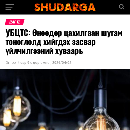
ЦАГ ҮЕ
УБЦТС: Өнөөдөр цахилгаан шугам
тоноглолд хийгдэх засвар
үйлчилгээний хуваарь
Огноо:
4 сар 9 өдөр.өмнө
,
2026/04/02