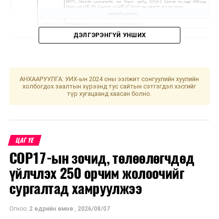
ДЭЛГЭРЭНГҮЙ УНШИХ
ЖИЧ: Цаг агаарын нөхцөл байдлаас шалтгаалан
хуваарьт өөрчлөлт орвол, гэрээт бүртгэлтэй утасны
АНХААРУУЛГА: УИХ-ын 2024 оны ээлжит сонгуулийн хуулийн
дугаарт мэдээлэл хүргэх болно. Засварын ажлыг
холбогдох заалтын хүрээнд тус сайтын сэтгэгдэл хэсгийг
түр хугацаанд хаасан болно.
тухайн тоноглолоос хүчдэлээс бүрэн чөлөөлсний
дараа хийдэг нөхцөл байдлыг харгалзан үзэж,
хүлээцтэй хандахыг хэрэгчлэгч та бүхнээс хүсье.
УНШСАН:
557
ЦАГ ҮЕ
ДАРААХ МЭДЭЭ
COP17-ын зочид, төлөөлөгчдөд
УИХ: Өнөөдөр чуулганы нэгдсэн хуралдаанаар...
үйлчлэх 250 орчим жолоочийг
ӨМНӨХ МЭДЭЭ
сургалтад хамруулжээ
Замын хөдөлгөөний зөрчлийг 102 аппликэйшнээр
мэдээлээрэй
Огноо:
2 өдрийн өмнө
,
2026/08/07