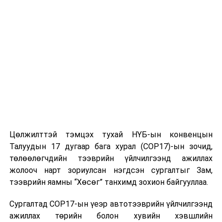
Цөлжилттэй тэмцэх тухай НҮБ-ын конвенцын
Талуудын 17 дугаар бага хурал (COP17)-ын зочид,
төлөөлөгчдийн тээврийн үйлчилгээнд ажиллах
жолооч нарт зориулсан нэгдсэн сургалтыг Зам,
тээврийн яамны “Хөсөг” танхимд зохион байгууллаа.
Сургалтад COP17-ын үеэр автотээврийн үйлчилгээнд
ажиллах төрийн болон хувийн хэвшлийн