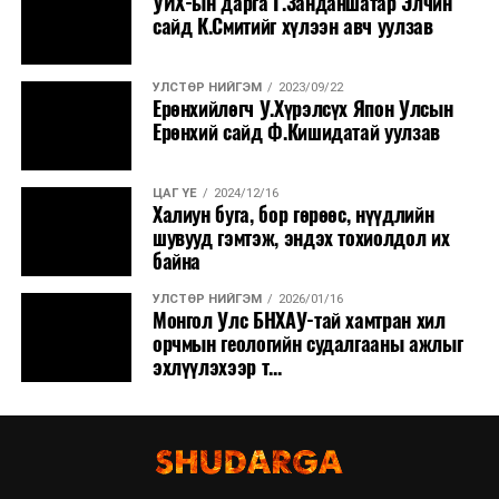
УИХ-ын дарга Г.Занданшатар Элчин
сайд К.Смитийг хүлээн авч уулзав
УЛСТӨР НИЙГЭМ
2023/09/22
Ерөнхийлөгч У.Хүрэлсүх Япон Улсын
Ерөнхий сайд Ф.Кишидатай уулзав
ЦАГ ҮЕ
2024/12/16
Халиун буга, бор гөрөөс, нүүдлийн
шувууд гэмтэж, эндэх тохиолдол их
байна
УЛСТӨР НИЙГЭМ
2026/01/16
Монгол Улс БНХАУ-тай хамтран хил
орчмын геологийн судалгааны ажлыг
эхлүүлэхээр т...