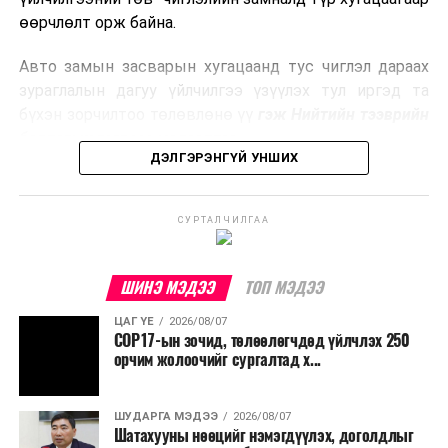
боловсруулах үйлдвэрүүдээр дулаан, цахилгаан
өөрчлөлт орж байна.
эрчим хүч үйлдвэрлэдэг.
Авто замын засварын хугацаанд тус чиглэл дараах
Ийнхүү лаг хатаах, шатаах технологийг лагийн
зураглалын дагуу үйлчилгээ үзүүлэх тул иргэд та
эзлэхүүнийг бууруулахын зэрэгцээ эрчим хүч
бүхэн зорчилтоо төлөвлөнө үү
гэж Нийтийн тээврийн
үйлдвэрлэх, нөөцийг дахин ашиглах чиглэлээр олон
бодлогын газраас мэдээллээ.
улсад өргөн ашиглаж байна.
ДЭЛГЭРЭНГҮЙ УНШИХ
СУРТАЛЧИЛГАА
ШИНЭ МЭДЭЭ
ТОП МЭДЭЭ
ЦАГ ҮЕ
2026/08/07
COP17-ын зочид, төлөөлөгчдөд үйлчлэх 250
орчим жолоочийг сургалтад х...
ШУДАРГА МЭДЭЭ
2026/08/07
Шатахууны нөөцийг нэмэгдүүлэх, доголдлыг