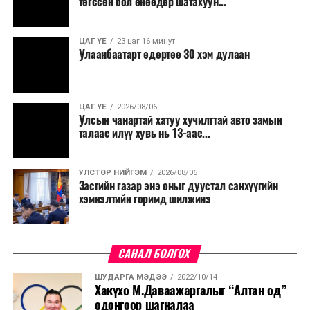
төгссөн бол өнөөдөр шатахуун...
салбар бүрдээ урсгал зардлыг 20 хувиар бууруулах,
нөхөн томилгоо хийхгүй байх, аялал, амралт, зугаалга,
ЦАГ ҮЕ
23 цаг 16 минут
хамт олны урлаг, спортын арга хэмжээг зохион
Улаанбаатарт өдөртөө 30 хэм дулаан
байгуулахгүй байх, төрийн албанд шинэ орон тоо бий
болгохгүй байх, эрчим хүчний хэрэглээг хэмнэх, хурал,
сургалтыг цахим хэлбэрт шилжүүлэх, төрийн албан
ЦАГ ҮЕ
2026/08/06
хаагчдыг зарим өдрүүдэд цахимаар ажиллуулах арга
Улсын чанартай хатуу хучилттай авто замын
хэмжээг үргэлжлүүлэхийг үүрэг болголоо.
талаас илүү хувь нь 13-аас...
Төсвийн сахилга бат сайжирч, эдийн засгийн нөхцөл
УЛСТӨР НИЙГЭМ
2026/08/06
байдал хэвийн болсон тохиолдолд эдгээр
Засгийн газар энэ оныг дуустал санхүүгийн
хязгаарлалтыг үе шаттайгаар сулруулах юм.
хэмнэлтийн горимд шилжинэ
САНАЛ БОЛГОХ
ШУДАРГА МЭДЭЭ
2022/10/14
Хакүхо М.Даваажаргалыг “Алтан од”
одонгоор шагналаа