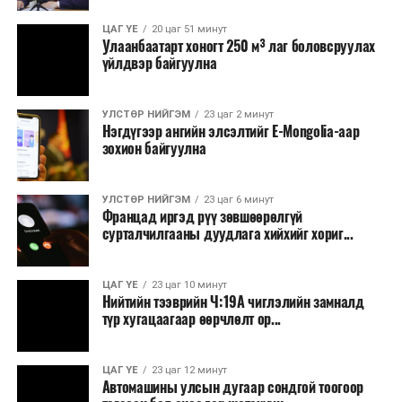
Зайлшгүй шаардлагагүй тоног төхөөрөмж,
ЦАГ ҮЕ
20 цаг 51 минут
тавилга, автомашин худалдан авах;
Улаанбаатарт хоногт 250 м³ лаг боловсруулах
үйлдвэр байгуулна
Батлан хамгаалах, хууль зүйн салбараас бусад
сургалт, дадлага;
УЛСТӨР НИЙГЭМ
23 цаг 2 минут
Хуулиар заавал мэдээлэхээс бусад кино,
Нэгдүгээр ангийн элсэлтийг E-Mongolia-аар
контент, хэвлэлийн зардал;
зохион байгуулна
Заавал олгохоос бусад тэтгэмж, урамшуулал.
УЛСТӨР НИЙГЭМ
23 цаг 6 минут
Санхүүгийн хэмнэлтийн горимыг 2026 оны
Францад иргэд рүү зөвшөөрөлгүй
арванхоёрдугаар сарын 31 хүртэл мөрдөнө. Харин
сурталчилгааны дуудлага хийхийг хориг...
эрүүл мэндийн салбар уг хэмнэлтийн горимд
хамрагдахгүй бөгөөд цэцэрлэг, сургуулийн хүүхдийн
ЦАГ ҮЕ
23 цаг 10 минут
эрт илрүүлэг, вакцинжуулалт, томуу, томуу төст
Нийтийн тээврийн Ч:19А чиглэлийн замналд
өвчний эсрэг арга хэмжээ зэрэг зайлшгүй
түр хугацаагаар өөрчлөлт ор...
шаардлагатай ажлууд төлөвлөгөөний дагуу
үргэлжилнэ гэж Ерөнхий сайд Н.Учрал онцоллоо.
ЦАГ ҮЕ
23 цаг 12 минут
Автомашины улсын дугаар сондгой тоогоор
Мөн бүх шатны төсвийн ерөнхийлөн захирагч нарт