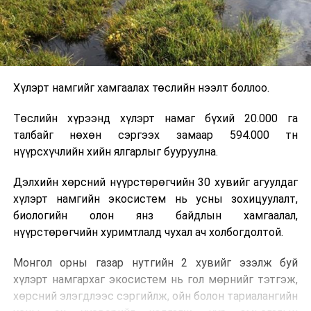
Хүлэрт намгийг хамгаалах төслийн нээлт боллоо.
Төслийн хүрээнд хүлэрт намаг бүхий 20.000 га
талбайг нөхөн сэргээх замаар 594.000 тн
нүүрсхүчлийн хийн ялгарлыг бууруулна.
Дэлхийн хөрсний нүүрстөрөгчийн 30 хувийг агуулдаг
хүлэрт намгийн экосистем нь усны зохицуулалт,
биологийн олон янз байдлын хамгаалал,
нүүрстөрөгчийн хуримтлалд чухал ач холбогдолтой.
Монгол орны газар нутгийн 2 хувийг эзэлж буй
хүлэрт намгархаг экосистем нь гол мөрнийг тэтгэж,
хөрсний элэгдлээс сэргийлж, ойн болон тариалангийн