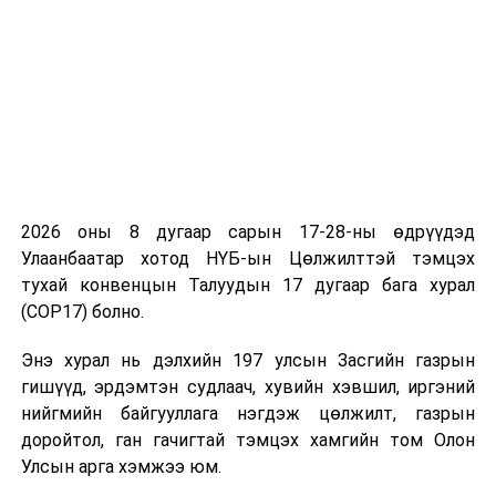
төсөл нь хүлэрт намгийн экосистемийн үйлчилгээг
нэмэгдүүлэх, ялангуяа доройтсон хүлэрт намгаас
ялгарах хүлэмжийн хийг бууруулах, түүнчлэн
уламжлалт нүүдлийн мал аж ахуй, малчдын чадавхыг
сайжруулах замаар газрын доройтол, экосистемийн
үйлчилгээг нэмэгдүүлэх зорилготой юм.
Энэхүү төслийг 2024-2027 оны хооронд Дэлхийн
Байгаль Орчны Сан (GEF)-аас санхүүжиж, Байгаль
2026 оны 8 дугаар сарын 17-28-ны өдрүүдэд
орчин, уур амьсгалын өөрчлөлтийн яам (БОУАӨЯ)-ны
Улаанбаатар хотод НҮБ-ын Цөлжилттэй тэмцэх
харьяа Уур амьсгалын өөрчлөлтийн судалгаа хамтын
тухай конвенцын Талуудын 17 дугаар бага хурал
ажиллагааны төв, НҮБ-ын Байгаль орчны хөтөлбөр
(COP17) болно.
(UNEP), Олон Улсын Цаатны Төв (ICR)-тэй хамтран
хэрэгжүүлнэ
гэж Байгаль орчин, уур амьсгалын
Энэ хурал нь дэлхийн 197 улсын Засгийн газрын
өөрчлөлтийн яамнаас мэдээллээ.
гишүүд, эрдэмтэн судлаач, хувийн хэвшил, иргэний
нийгмийн байгууллага нэгдэж цөлжилт, газрын
доройтол, ган гачигтай тэмцэх хамгийн том Олон
Улсын арга хэмжээ юм.
УНШСАН:
1114