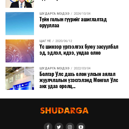
ШУДАРГА МЭДЭЭ
2024/10/04
Түйн голын гүүрийг ашиглалтад
орууллаа
ЦАГ ҮЕ
2020/06/12
Үс шинээр үргээлгэх буюу засуулбал
эд, эдлэл, идээ, ундаа олно
ШУДАРГА МЭДЭЭ
2022/03/04
Болгар Улс дахь олон улсын аялал
жуулчлалын үзэсгэлэнд Монгол Улс
анх удаа оролц...