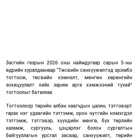
нэгжийг 375 мянга хүртэлх еврогоор торгох
боломжтой. Харин хэрэглэгч өөрөө зөвшөөрсөн,
эсвэл тухайн компанитай өмнө нь гэрээний
харилцаатай бөгөөд шинэ үйлчилгээ санал болгож
буй тохиолдолд хориг үйлчлэхгүй. Иргэд
зөвшөөрөлгүй дуудлагын талаар төрийн цахим
хуудсаар мэдээлэх боломжтой.
Засгийн газрын 2026 оны наймдугаар сарын 5-ны
Шинэ хууль Францын зах зээлд үйлчилдэг гадаадын
өдрийн хуралдаанаар “Төсвийн санхүүжилтэд эрэмбэ
дуудлагын төвүүдэд нөлөөлөхөөр байна. Тухайлбал,
тогтоож, төсвийн хэмнэлт, мөнгөн хөрөнгийн
Мароккогийн дуудлагын төвүүдийн орлогын 80 гаруй
зохицуулалт хийх зарим арга хэмжээний тухай”
хувь Францын зах зээлээс бүрддэг бөгөөд тус улсын
тогтоолыг баталлаа.
40–50 мянган ажлын байр эрсдэлд орж болзошгүйг
Мароккогийн хөдөлмөр эрхлэлтийн сайд мэдэгджээ.
Тогтоолоор төрийн албан хаагчдын цалин, тэтгэвэрт
гарах нэг удаагийн тэтгэмж, орон нутгийн нэмэгдэл
тэтгэмж, тэтгэвэр, хүүхдийн мөнгө, бүх төрлийн
халамж, сургууль, цэцэрлэг болон сургалтын
байгууллагын урсгал засвар, санхүүжилт, төрийн