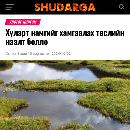
УЛСТӨР НИЙГЭМ
Хүлэрт намгийг хамгаалах төслийн
нээлт болло
Огноо:
1 жил 10 сар.өмнө
,
2024/10/02