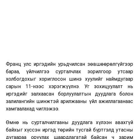
2026 оны 9 дүгээр сарын 1-нээс цахимаар
эхэлнэ.
2026 оны 9 дүгээр сарын 14-нөөс танхимаар
үргэлжилнэ.
Оюутны дотуур байр
Франц улс иргэдийн урьдчилсан зөвшөөрөлгүйгээр
2026 оны 9 дүгээр сарын 13-наас оюутнуудыг
бараа, үйлчилгээ сурталчлах зорилгоор утсаар
дотуур байранд оруулж эхэлнэ.
холбогдохыг хориглосон шинэ хуулийг наймдугаар
Сургууль, цэцэрлэгийн үйл ажиллагааны
сарын 11-нээс хэрэгжүүлнэ. Уг зохицуулалт нь
зохицуулалт
иргэдийг залхаасан борлуулалтын дуудлага болон
залилангийн шинжтэй арилжааны үйл ажиллагаанаас
2026 оны 8 дугаар сарын 17–28-ны өдрүүдэд
хамгаалахад чиглэжээ.
нийслэлийн бүх сургууль, цэцэрлэгт ажлын
Өмнө нь сурталчилгааны дуудлага хүлээн авахгүй
байранд элсэлт, бүртгэл болон бусад аливаа
байхыг хүссэн иргэд төрийн тусгай бүртгэлд утасны
арга хэмжээ зохион байгуулахгүй болно.
дугаараа оруулах шаардлагатай байсан ч зарим