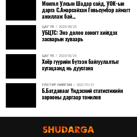
Монгол Улсын Шадар сайд, УОК-ын
дарга С.Амарсайхан Говьсүмбэр аймагт
ажиллаж бай...
ЦАГ ҮЕ
2025/08/20
УБЦТС: Энэ долоо хоногт хийгдэх
засварын хуваарь
ЦАГ ҮЕ
2023/05/24
Хоёр гүүрийн бүтээн байгуулалтыг
хугацаанд нь дуусгана
УЛСТӨР НИЙГЭМ
2021/01/21
Б.Батдавааг Үндэсний статистикийн
хорооны даргаар томилов