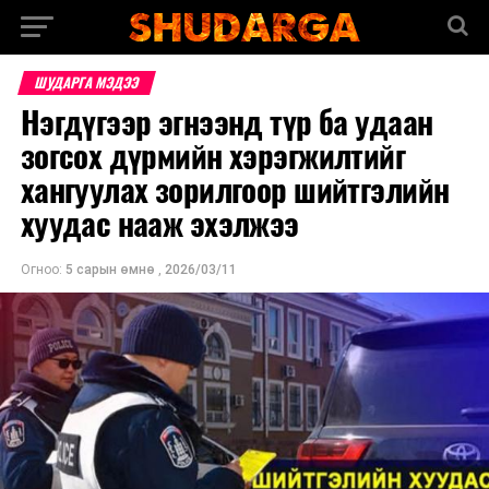
ШУДАРГА МЭДЭЭ
Нэгдүгээр эгнээнд түр ба удаан
зогсох дүрмийн хэрэгжилтийг
хангуулах зорилгоор шийтгэлийн
хуудас нааж эхэлжээ
Огноо:
5 сарын өмнө
,
2026/03/11