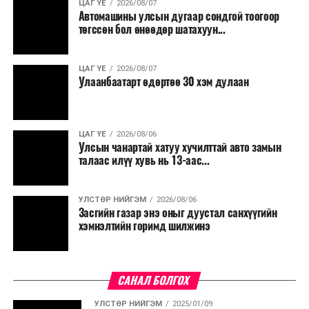
ЦАГ ҮЕ
2026/08/07
Автомашины улсын дугаар сондгой тоогоор
төгссөн бол өнөөдөр шатахуун...
ЦАГ ҮЕ
2026/08/07
Улаанбаатарт өдөртөө 30 хэм дулаан
ЦАГ ҮЕ
2026/08/06
Улсын чанартай хатуу хучилттай авто замын
талаас илүү хувь нь 13-аас...
УЛСТӨР НИЙГЭМ
2026/08/06
Засгийн газар энэ оныг дуустал санхүүгийн
хэмнэлтийн горимд шилжинэ
САНАЛ БОЛГОХ
УЛСТӨР НИЙГЭМ
2025/01/09