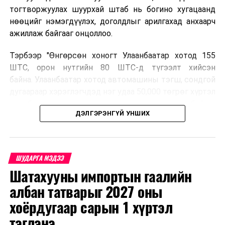
тогтворжуулах шуурхай штаб нь богино хугацаанд
нөөцийг нэмэгдүүлэх, доголдлыг арилгахад анхаарч
ажиллаж байгааг онцоллоо.
Тэрбээр "Өнгөрсөн хоногт Улаанбаатар хотод 155
ШТС, орон нутгийн 80 ШТС-д түгээлт хийсэн
байна. Улаанбаатар хотод автомашины тэгш, сондгой
дугаараар хэрэглэгчдэд нэг удаа 50,000 төгрөг хүртэл
автобензин олгох зохицуулалт хэрэгжиж байгаа
ДЭЛГЭРЭНГҮЙ УНШИХ
бөгөөд зөөврийн саванд олгохгүй. Энэ нь аюулгүй
байдлыг хангах үүднээс болон дамлан худалдахаас
сэргийлж буй юм. Орон нутгийн иргэд намрын ургац
хураалт, хадлантай холбоотой ШТС-уудаар зөөврийн
ШУДАРГА МЭДЭЭ
саваар автобензин авч болно. Улаанбаатар хотод
Шатахууны импортын гаалийн
автомашины тэгш, сондгой дугаараар хэрэглэгчдэд
албан татварыг 2027 оны
нэг удаа 50,000 төгрөг хүртэл автобензин олгох
зохицуулалт энэ сарын 15-ны өдрийг хүртэл
хоёрдугаар сарын 1 хүртэл
үргэлжлэх бөгөөд энэ үед нөөцийг хэвийн болгох,
тэглэнэ
хэвийн горимоор ажлаа үргэлжүүлнэ гэж найдаж