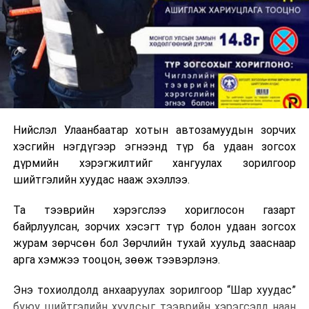
Нийслэл Улаанбаатар хотын автозамуудын зорчих
хэсгийн нэгдүгээр эгнээнд түр ба удаан зогсох
дүрмийн хэрэгжилтийг хангуулах зорилгоор
шийтгэлийн хуудас нааж эхэллээ.
Та тээврийн хэрэгслээ хориглосон газарт
байрлуулсан, зорчих хэсэгт түр болон удаан зогсох
журам зөрчсөн бол Зөрчлийн тухай хуульд зааснаар
арга хэмжээ тооцон, зөөж тээвэрлэнэ.
Энэ тохиолдолд анхааруулах зорилгоор “Шар хуудас”
буюу шийтгэлийн хуудсыг тээврийн хэрэгсэлд наан