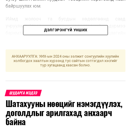
байршуулах юм.
Иймд жолооч та бусдын хөдөлгөөнд саад
учруулахгүйгээр замын хөдөлгөөний дүрмээ
ДЭЛГЭРЭНГҮЙ УНШИХ
баримтлан соёлтой оролцохыг цагдаагийн
байгууллагаас зөвлөж байна.
УНШСАН:
809
АНХААРУУЛГА: УИХ-ын 2024 оны ээлжит сонгуулийн хуулийн
холбогдох заалтын хүрээнд тус сайтын сэтгэгдэл хэсгийг
ДАРААХ МЭДЭЭ
түр хугацаанд хаасан болно.
Монгол хэл бичгийн шалгалтыг цахимаар зохион
байгуулахыг түр хугацаанд хэрэгжүүлэхгүй
ӨМНӨХ МЭДЭЭ
Ерөнхийлөгч У.Хүрэлсүх хошууч генерал Б.Эрдэнэбатыг
ШУДАРГА МЭДЭЭ
хүлээн авч уулзлаа
Шатахууны нөөцийг нэмэгдүүлэх,
доголдлыг арилгахад анхаарч
байна