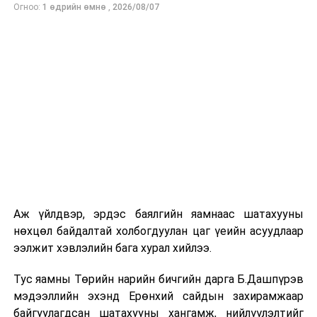
Огноо:
1 өдрийн өмнө
,
2026/08/07
Аж үйлдвэр, эрдэс баялгийн яамнаас шатахууны
нөхцөл байдалтай холбогдуулан цаг үеийн асуудлаар
ээлжит хэвлэлийн бага хурал хийлээ.
Тус яамны Төрийн нарийн бичгийн дарга Б.Дашпүрэв
мэдээллийн эхэнд Ерөнхий сайдын захирамжаар
байгуулагдсан шатахууны хангамж, нийлүүлэлтийг