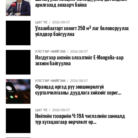
малчид системээр дамжуулан бүтээгдэхүүнээ
арилгахад анхаарч байна
эцсийн хэрэглэгчид борлуулах боломж бүрдэх юм.
Түүнчлэн түлш, улаанбуудай, хүнсний ногооны нөөц
ЦАГ ҮЕ
2026/08/07
Улаанбаатарт хоногт 250 м³ лаг боловсруулах
бүрдүүлэх зоорь, агуулах барих аж ахуйн нэгжүүдэд
үйлдвэр байгуулна
хөнгөлөлттэй зээл олгох, цахилгааны хөнгөлөлт
үзүүлэхийг салбарын сайд нарт үүрэг болголоо.
УЛСТӨР НИЙГЭМ
2026/08/07
Нэгдүгээр ангийн элсэлтийг E-Mongolia-аар
зохион байгуулна
УЛСТӨР НИЙГЭМ
2026/08/07
Францад иргэд рүү зөвшөөрөлгүй
сурталчилгааны дуудлага хийхийг хориг...
ЦАГ ҮЕ
2026/08/07
Нийтийн тээврийн Ч:19А чиглэлийн замналд
түр хугацаагаар өөрчлөлт ор...