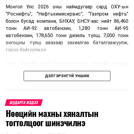
Монгол Улс 2026 оны наймдугаар сард ОХУ-ын
“Роснефть”, “Нефтьхимисервис”, “Газпром нефть”
болон бусад компани, БНХАУ, БНСУ-аас нийт 86,460
тонн АИ-92 автобензин, 1,280 тонн АИ-95
автобензин, 178,650 тонн дизель түлш, 7,000 тонн
онгоцны түлш авахаар захиалгаа баталгаажуулж,
гэрээ байгуулжээ.
Ойрх Дорнод дахь геополитикийн нөхцөл байдал,
Орос, Украины дайнаас шалтгаалсан газрын тосны
ДЭЛГЭРЭНГҮЙ УНШИХ
үнийн өсөлт дэлхийн зах зээлд буураагүй байна.
Үүний улмаас наймдугаар сард хил үнэ тонн тутамд
дахин өсөж, ОХУ болон бусад эх үүсвэрээс худалдан
авах шатахууны үнэ 1,200-2,000 ам.долларт хүрчээ.
ШУДАРГА МЭДЭЭ
Нөөцийн махны хяналтын
Иймд дотоодын зах зээл дэх үнийн өсөлтийг
сааруулахын тулд гаалийн болон онцгой албан
тогтолцоог шинэчилнэ
татварыг тэглэх шаардлага үүссэнийг салбарын сайд
танилцуулсан байна.