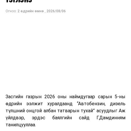
байна. Шатахууны нөөцийг нэмэгдүүлэх,
Огноо:
2 өдрийн өмнө
,
2026/08/06
нийлүүлэлтийг тогтворжуулах хүрээнд бусад эх
үүсвэрийг нэмэгдүүлэх чиглэлд анхаарч байна.
Замын-Үүд боомтоор 2000 тонн дизель түлш орж
ирсэн бөгөөд шилжүүлэн ачих ажиллагаа хийгдэж
байна" гэлээ
гэж Аж үйлдвэр, эрдэс баялгийн яамнаас
мэдээллээ.
Засгийн газрын 2026 оны наймдугаар сарын 5-ны
өдрийн ээлжит хуралдаанд “Автобензин, дизель
түлшний онцгой албан татварын тухай” асуудлыг Аж
үйлдвэр, эрдэс баялгийн сайд Г.Дамдинням
танилцууллаа.