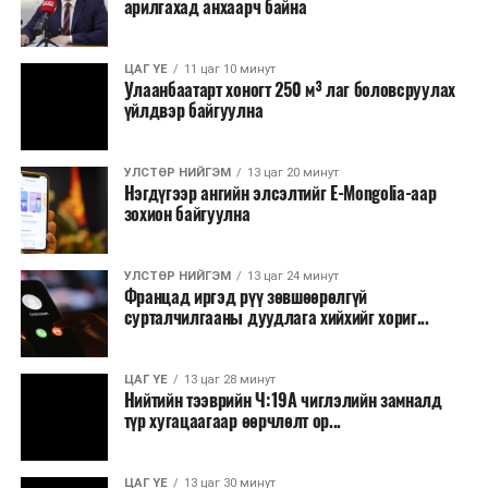
арилгахад анхаарч байна
ЦАГ ҮЕ
11 цаг 10 минут
Улаанбаатарт хоногт 250 м³ лаг боловсруулах
үйлдвэр байгуулна
УЛСТӨР НИЙГЭМ
13 цаг 20 минут
Нэгдүгээр ангийн элсэлтийг E-Mongolia-аар
зохион байгуулна
УЛСТӨР НИЙГЭМ
13 цаг 24 минут
Францад иргэд рүү зөвшөөрөлгүй
сурталчилгааны дуудлага хийхийг хориг...
ЦАГ ҮЕ
13 цаг 28 минут
Нийтийн тээврийн Ч:19А чиглэлийн замналд
түр хугацаагаар өөрчлөлт ор...
ЦАГ ҮЕ
13 цаг 30 минут