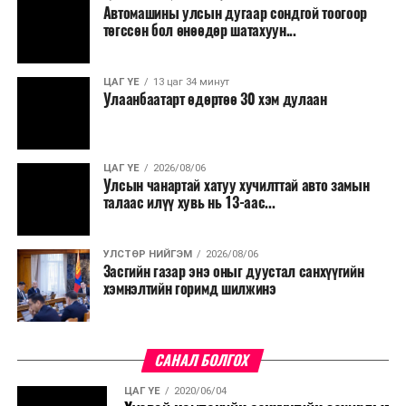
Автомашины улсын дугаар сондгой тоогоор
төгссөн бол өнөөдөр шатахуун...
ЦАГ ҮЕ
13 цаг 34 минут
Улаанбаатарт өдөртөө 30 хэм дулаан
ЦАГ ҮЕ
2026/08/06
Улсын чанартай хатуу хучилттай авто замын
талаас илүү хувь нь 13-аас...
УЛСТӨР НИЙГЭМ
2026/08/06
Засгийн газар энэ оныг дуустал санхүүгийн
хэмнэлтийн горимд шилжинэ
САНАЛ БОЛГОХ
ЦАГ ҮЕ
2020/06/04