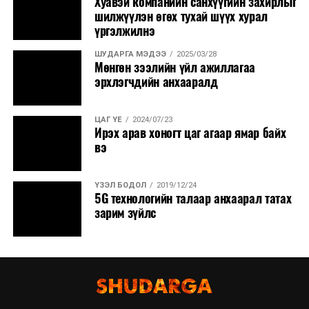
Хуавэй компанийн санхүүгийн захирлыг
шилжүүлэн өгөх тухай шүүх хурал
үргэлжилнэ
ШУДАРГА МЭДЭЭ
2025/03/28
Мөнгөн зээлийн үйл ажиллагаа
эрхлэгчдийн анхааралд
ЦАГ ҮЕ
2024/07/23
Ирэх арав хоногт цаг агаар ямар байх
вэ
ҮЗЭЛ БОДОЛ
2019/12/24
5G технологийн талаар анхаарал татах
зарим зүйлс