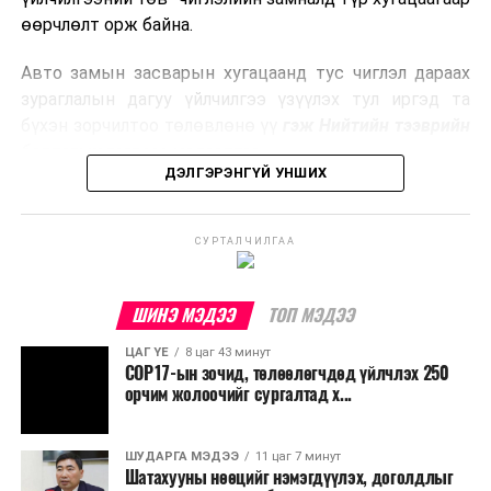
боловсруулах үйлдвэрүүдээр дулаан, цахилгаан
өөрчлөлт орж байна.
эрчим хүч үйлдвэрлэдэг.
Авто замын засварын хугацаанд тус чиглэл дараах
Ийнхүү лаг хатаах, шатаах технологийг лагийн
зураглалын дагуу үйлчилгээ үзүүлэх тул иргэд та
эзлэхүүнийг бууруулахын зэрэгцээ эрчим хүч
бүхэн зорчилтоо төлөвлөнө үү
гэж Нийтийн тээврийн
үйлдвэрлэх, нөөцийг дахин ашиглах чиглэлээр олон
бодлогын газраас мэдээллээ.
улсад өргөн ашиглаж байна.
ДЭЛГЭРЭНГҮЙ УНШИХ
СУРТАЛЧИЛГАА
ШИНЭ МЭДЭЭ
ТОП МЭДЭЭ
ЦАГ ҮЕ
8 цаг 43 минут
COP17-ын зочид, төлөөлөгчдөд үйлчлэх 250
орчим жолоочийг сургалтад х...
ШУДАРГА МЭДЭЭ
11 цаг 7 минут
Шатахууны нөөцийг нэмэгдүүлэх, доголдлыг