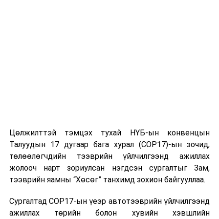
2026 оны 04 дүгээр сарын 09-ний өдөр болон 2026
оны 04 дүгээр сарын 10-ны өдрүүдэд танхимаар
зохион байгуулна.
Эх сурвалж: БОЛОВСРОЛЫН ҮНЭЛГЭЭНИЙ ТӨВ
УНШСАН:
641
ДАРААХ МЭДЭЭ
УБЦТС: Өнөөдөр цахилгаан шугам тоноглолд хийгдэх
засвар үйлчилгээний хуваарь
Цөлжилттэй тэмцэх тухай НҮБ-ын конвенцын
ӨМНӨХ МЭДЭЭ
Талуудын 17 дугаар бага хурал (COP17)-ын зочид,
Нэгдүгээр эгнээнд түр ба удаан зогсох дүрмийн
төлөөлөгчдийн тээврийн үйлчилгээнд ажиллах
хэрэгжилтийг хангуулах зорилгоор шийтгэлийн хуудас
жолооч нарт зориулсан нэгдсэн сургалтыг Зам,
нааж эхэлжээ
тээврийн яамны “Хөсөг” танхимд зохион байгууллаа.
Сургалтад COP17-ын үеэр автотээврийн үйлчилгээнд
ажиллах төрийн болон хувийн хэвшлийн