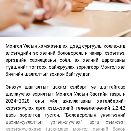
Монгол Улсын хэмжээнд их, дээд сургууль, коллежид
элсэгчдийн эх хэлний боловсролын чанар, хэрэглээ,
иргэдийн харилцааны соёл, эх хэлний дархлааны
түвшнийг тогтоох, сайжруулах зорилгоор Монгол хэл
бичгийн шалгалтыг зохион байгуулдаг.
Энэхүү шалгалтыг цахим хэлбэрт үе шаттайгаар
шилжүүлэх зорилтыг Монгол Улсын Засгийн газрын
2024–2028 оны үйл ажиллагааны хөтөлбөрийг
хэрэгжүүлэх арга хэмжээний төлөвлөгөөний 2.2.4.2
дахь зорилтод тусган, “Боловсролын үнэлгээний
цахимжуулалтыг үргэлжлүүлэх” арга хэмжээг
хэрэгжүүлэхээр (цахимаар монгол хэлний болон