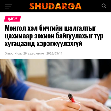
ЦАГ ҮЕ
Монгол хэл бичгийн шалгалтыг
цахимаар зохион байгуулахыг түр
хугацаанд хэрэгжүүлэхгүй
Огноо:
4 сар 29 өдөр.өмнө
,
2026/03/11