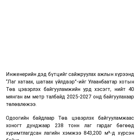
буудал болон арга хэмжээний байршилд хүргэх үе
шат, маршрут, хөдөлгөөний зохион байгуулалт,
цагийн менежмент, мэдээлэл дамжуулах журам,
холбогдох байгууллагуудын уялдаа холбоо, аюулгүй
ажиллагааны чиглэлээр жолооч нарыг сургалт, арга
зүйгээр хангаж байна.
Мөн зам тээврийн осол, саатал болон бусад эрсдэл,
онцгой нөхцөл үүссэн үед авах арга хэмжээ, ачаалал
ихтэй нөхцөлд тайван, зөв, шуурхай шийдвэр гаргах,
Инженерийн дэд бүтцийг сайжруулах ажлын хүрээнд
өдөр тутмын ажлын бэлэн байдлыг хангах зэрэг
“Лаг хатаах, шатаах үйлдвэр”-ийг Улаанбаатар хотын
практик ур чадварыг сургалтын хөтөлбөрт тусгажээ.
Төв цэвэрлэх байгууламжийн урд хэсэгт, нийт 40
мянган ам метр талбайд 2025-2027 онд байгуулахаар
Сургалтыг танилцуулах лекц, асуулт-хариулт,
төлөвлөжээ.
жишээнд суурилсан сургалт, багаар ажиллах дасгал,
маршрут болон тээвэрлэлтийн урсгалын зураглалтай
Одоогийн байдлаар Төв цэвэрлэх байгууламжаас
танилцах, онцгой нөхцөлд ажиллах дадлага зэрэг
хоногт дунджаар 238 тонн лаг гардаг бөгөөд
онол, практик хосолсон хэлбэрээр зохион байгуулж
хуримтлагдсан лагийн хэмжээ 843,200 м³-д хүрсэн
байна.