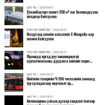
ЦАГ ҮЕ
2026/08/07
Улаанбаатарт хоногт 250 м³ лаг боловсруулах
үйлдвэр байгуулна
УЛСТӨР НИЙГЭМ
2026/08/07
Нэгдүгээр ангийн элсэлтийг E-Mongolia-аар
зохион байгуулна
УЛСТӨР НИЙГЭМ
2026/08/07
Францад иргэд рүү зөвшөөрөлгүй
сурталчилгааны дуудлага хийхийг хориг...
ЦАГ ҮЕ
2026/08/07
Нийтийн тээврийн Ч:19А чиглэлийн замналд
түр хугацаагаар өөрчлөлт ор...
ЦАГ ҮЕ
2026/08/07
Автомашины улсын дугаар сондгой тоогоор