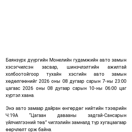
байгууламжаас гардаг лагийг байгаль орчинд аюулгүй
мэдээллээ.
аргаар боловсруулж, эзлэхүүнийг эрс бууруулах
зориулалттай. Лагийг өндөр температурт шатааснаар
эзлэхүүн нь 90 хүртэл хувиар буурч, бактери, вирус
болон бусад өвчин үүсгэгч бичил биетнийг устгах
боломжтой.
Түүнчлэн шаталтын явцад үүсэх дулааныг цахилгаан
болон дулааны эрчим хүч үйлдвэрлэхэд ашиглаж
Баянзүрх дүүргийн Монелийн гудамжийн авто замын
болдог. Зарим технологийн хувьд шаталтын дараа
хэсэгчилсэн засвар, шинэчлэлтийн ажилтай
үлдэх үнснээс фосфор зэрэг ашигт эрдсийг сэргээн
холбоотойгоор тухайн хэсгийн авто замын
авах боломжтой аж.
хөдөлгөөнийг 2026 оны 08 дугаар сарын 7-ны 23:00
цагаас 2026 оны 08 дугаар сарын 10-ны 06:00 цаг
Япон, Герман, Швейцар, Нидерланд, Өмнөд Солонгос
хүртэл хаана.
зэрэг улс лаг хатаах, шатаах технологийг ашиглаж
байна. Тухайлбал, Германд лаг шатаах үйлдвэрээс
Энэ авто замаар дайран өнгөрдөг нийтийн тээврийн
гарсан үнснээс фосфор сэргээн авах технологи
Ч:19А “Цагаан давааны задгай-Сансарын
ашигладаг бол Нидерландад төвлөрсөн лаг
үйлчилгээний төв” чиглэлийн замналд түр хугацаагаар
боловсруулах үйлдвэрүүдээр дулаан, цахилгаан
өөрчлөлт орж байна.