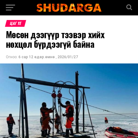
ЦАГ ҮЕ
Мөсөн дээгүүр тээвэр хийх
нөхцөл бүрдээгүй байна
Огноо:
6 сар 12 өдөр.өмнө
,
2026/01/27