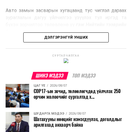
эрчим хүч үйлдвэрлэдэг.
Авто замын засварын хугацаанд тус чиглэл дараах
Ийнхүү лаг хатаах, шатаах технологийг лагийн
зураглалын дагуу үйлчилгээ үзүүлэх тул иргэд та
эзлэхүүнийг бууруулахын зэрэгцээ эрчим хүч
бүхэн зорчилтоо төлөвлөнө үү
гэж Нийтийн тээврийн
үйлдвэрлэх, нөөцийг дахин ашиглах чиглэлээр олон
бодлогын газраас мэдээллээ.
улсад өргөн ашиглаж байна.
ДЭЛГЭРЭНГҮЙ УНШИХ
СУРТАЛЧИЛГАА
ШИНЭ МЭДЭЭ
ТОП МЭДЭЭ
ЦАГ ҮЕ
2026/08/07
COP17-ын зочид, төлөөлөгчдөд үйлчлэх 250
орчим жолоочийг сургалтад х...
ШУДАРГА МЭДЭЭ
2026/08/07
Шатахууны нөөцийг нэмэгдүүлэх, доголдлыг
арилгахад анхаарч байна