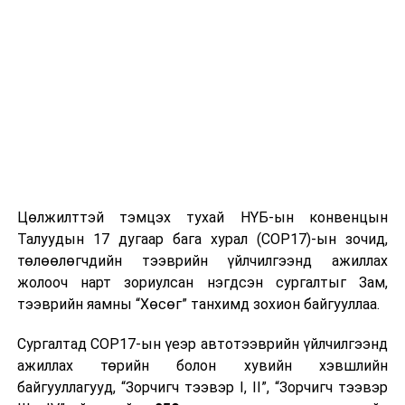
эрэлч нохойн тоог нэмэгдүүлэх шаардлага үүссэн
Цөлжилттэй тэмцэх тухай НҮБ-ын конвенцын
Талуудын 17 дугаар бага хурал (COP17)-ын зочид,
төлөөлөгчдийн тээврийн үйлчилгээнд ажиллах
жолооч нарт зориулсан нэгдсэн сургалтыг Зам,
тээврийн яамны “Хөсөг” танхимд зохион байгууллаа.
Сургалтад COP17-ын үеэр автотээврийн үйлчилгээнд
ажиллах төрийн болон хувийн хэвшлийн
байгууллагууд, “Зорчигч тээвэр I, II”, “Зорчигч тээвэр