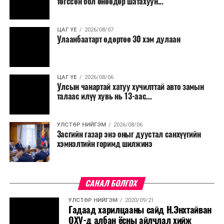
төгссөн бол өнөөдөр шатахуун...
ЦАГ ҮЕ
2026/08/07
Улаанбаатарт өдөртөө 30 хэм дулаан
ЦАГ ҮЕ
2026/08/06
Улсын чанартай хатуу хучилттай авто замын
талаас илүү хувь нь 13-аас...
УЛСТӨР НИЙГЭМ
2026/08/06
Засгийн газар энэ оныг дуустал санхүүгийн
хэмнэлтийн горимд шилжинэ
САНАЛ БОЛГОХ
УЛСТӨР НИЙГЭМ
2020/09/21
Гадаад харилцааны сайд Н.Энхтайван
ОХУ-д албан ёсны айлчлал хийж