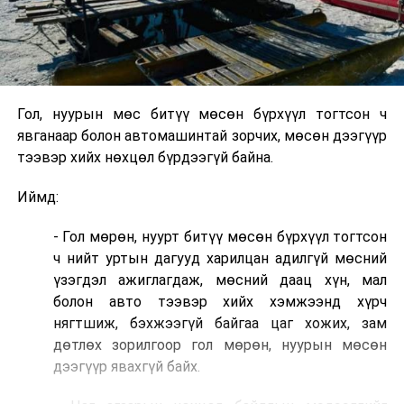
Гол, нуурын мөс битүү мөсөн бүрхүүл тогтсон ч
явганаар болон автомашинтай зорчих, мөсөн дээгүүр
тээвэр хийх нөхцөл бүрдээгүй байна.
Иймд:
- Гол мөрөн, нуурт битүү мөсөн бүрхүүл тогтсон
ч нийт уртын дагууд харилцан адилгүй мөсний
үзэгдэл ажиглагдаж, мөсний даац хүн, мал
болон авто тээвэр хийх хэмжээнд хүрч
нягтшиж, бэхжээгүй байгаа цаг хожих, зам
дөтлөх зорилгоор гол мөрөн, нуурын мөсөн
дээгүүр явахгүй байх.