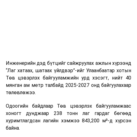
шат, маршрут, хөдөлгөөний зохион байгуулалт,
цагийн менежмент, мэдээлэл дамжуулах журам,
холбогдох байгууллагуудын уялдаа холбоо, аюулгүй
ажиллагааны чиглэлээр жолооч нарыг сургалт, арга
зүйгээр хангаж байна.
Мөн зам тээврийн осол, саатал болон бусад эрсдэл,
онцгой нөхцөл үүссэн үед авах арга хэмжээ, ачаалал
ихтэй нөхцөлд тайван, зөв, шуурхай шийдвэр гаргах,
Инженерийн дэд бүтцийг сайжруулах ажлын хүрээнд
өдөр тутмын ажлын бэлэн байдлыг хангах зэрэг
“Лаг хатаах, шатаах үйлдвэр”-ийг Улаанбаатар хотын
практик ур чадварыг сургалтын хөтөлбөрт тусгажээ.
Төв цэвэрлэх байгууламжийн урд хэсэгт, нийт 40
мянган ам метр талбайд 2025-2027 онд байгуулахаар
Сургалтыг танилцуулах лекц, асуулт-хариулт,
төлөвлөжээ.
жишээнд суурилсан сургалт, багаар ажиллах дасгал,
маршрут болон тээвэрлэлтийн урсгалын зураглалтай
Одоогийн байдлаар Төв цэвэрлэх байгууламжаас
танилцах, онцгой нөхцөлд ажиллах дадлага зэрэг
хоногт дунджаар 238 тонн лаг гардаг бөгөөд
онол, практик хосолсон хэлбэрээр зохион байгуулж
хуримтлагдсан лагийн хэмжээ 843,200 м³-д хүрсэн
байна.
байна.
Сургалтын үеэр COP17 олон улсын бага хурлыг