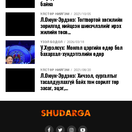
байна
УЛСТӨР НИЙГЭМ
2021/10/05
Л.Оюун-Эрдэнэ: Тогтвортой хөгжлийн
зорилгод нийцсэн шинэчлэлийг ирэх
жилийн төсө...
ҮЗЭЛ БОДОЛ
2026/03/18
У.Хүрэлсүх: Монгол цэргийн өдөр бол
бахархал-хүндэтгэлийн өдөр
УЛСТӨР НИЙГЭМ
2021/08/20
Л.Оюун-Эрдэнэ: Хичээл, сургалтыг
тасалдуулахгүй байх том сорилт төр
засаг, эцэг,...