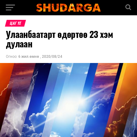
ЦАГ ҮЕ
Улаанбаатарт өдөртөө 23 хэм
дулаан
Огноо:
6 жил.өмнө
,
2020/08/24