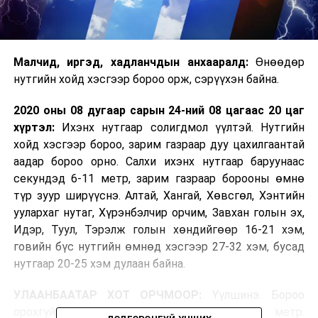
Малчид, иргэд, хадланчдын анхааралд:
Өнөөдөр
нутгийн хойд хэсгээр бороо орж, сэрүүхэн байна.
2020 оны 08 дугаар сарын 24-ний 08 цагаас 20 ц­аг
хүртэл:
Ихэнх нутгаар солигдмол үүлтэй. Нутгийн
хойд хэсгээр бороо, зарим газраар дуу цахилгаантай
аадар бороо орно. Салхи ихэнх нутгаар баруунаас
секундэд 6-11 метр, зарим газраар борооны өмнө
түр зуур ширүүснэ. Алтай, Хангай, Хөвсгөл, Хэнтийн
уулархаг нутаг, Хүрэнбэлчир орчим, Завхан голын эх,
Идэр, Туул, Тэрэлж голын хөндийгөөр 16-21 хэм,
говийн бүс нутгийн өмнөд хэсгээр 27-32 хэм, бусад
нутгаар 20-25 хэм дулаан байна.
УЛААНБААТАР ХОТ ОРЧМООР:
Үүлшинэ. Бороо
орохгүй. Салхи баруунаас секундэд 6-11 метр.