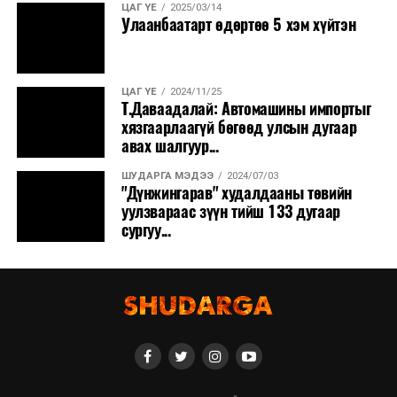
ЦАГ ҮЕ
2025/03/14
Улаанбаатарт өдөртөө 5 хэм хүйтэн
ЦАГ ҮЕ
2024/11/25
Т.Даваадалай: Автомашины импортыг
хязгаарлаагүй бөгөөд улсын дугаар
авах шалгуур...
ШУДАРГА МЭДЭЭ
2024/07/03
"Дүнжингарав" худалдааны төвийн
уулзвараас зүүн тийш 133 дугаар
сургуу...