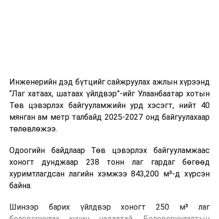
холбогдох байгууллагуудын уялдаа холбоо, аюулгүй
ажиллагааны чиглэлээр жолооч нарыг сургалт, арга
зүйгээр хангаж байна.
Мөн зам тээврийн осол, саатал болон бусад эрсдэл,
онцгой нөхцөл үүссэн үед авах арга хэмжээ, ачаалал
ихтэй нөхцөлд тайван, зөв, шуурхай шийдвэр гаргах,
Инженерийн дэд бүтцийг сайжруулах ажлын хүрээнд
өдөр тутмын ажлын бэлэн байдлыг хангах зэрэг
“Лаг хатаах, шатаах үйлдвэр”-ийг Улаанбаатар хотын
практик ур чадварыг сургалтын хөтөлбөрт тусгажээ.
Төв цэвэрлэх байгууламжийн урд хэсэгт, нийт 40
мянган ам метр талбайд 2025-2027 онд байгуулахаар
Сургалтыг танилцуулах лекц, асуулт-хариулт,
төлөвлөжээ.
жишээнд суурилсан сургалт, багаар ажиллах дасгал,
маршрут болон тээвэрлэлтийн урсгалын зураглалтай
Одоогийн байдлаар Төв цэвэрлэх байгууламжаас
танилцах, онцгой нөхцөлд ажиллах дадлага зэрэг
хоногт дунджаар 238 тонн лаг гардаг бөгөөд
онол, практик хосолсон хэлбэрээр зохион байгуулж
хуримтлагдсан лагийн хэмжээ 843,200 м³-д хүрсэн
байна.
байна.
Сургалтын үеэр COP17 олон улсын бага хурлыг
Шинээр барих үйлдвэр хоногт 250 м³ лаг
зохион байгуулах Үндэсний хорооны Ажлын алба,
боловсруулах хүчин чадалтай. Боловсруулалтын