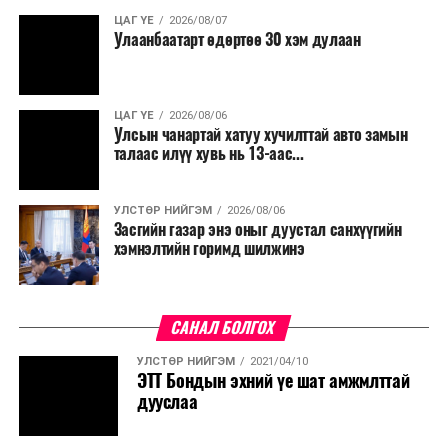
ЦАГ ҮЕ
2026/08/07
Улаанбаатарт өдөртөө 30 хэм дулаан
ЦАГ ҮЕ
2026/08/06
Улсын чанартай хатуу хучилттай авто замын
талаас илүү хувь нь 13-аас...
УЛСТӨР НИЙГЭМ
2026/08/06
Засгийн газар энэ оныг дуустал санхүүгийн
хэмнэлтийн горимд шилжинэ
САНАЛ БОЛГОХ
УЛСТӨР НИЙГЭМ
2021/04/10
ЭТТ Бондын эхний үе шат амжмлттай
дууслаа