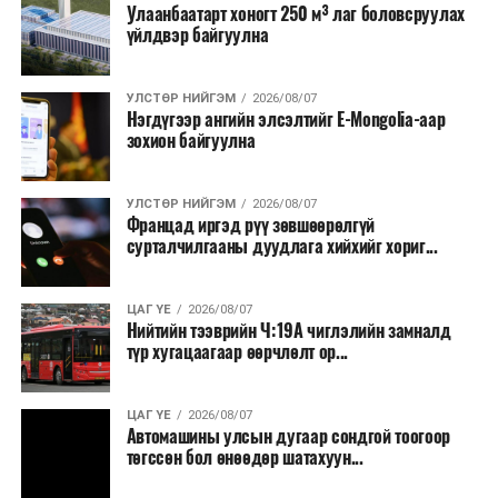
Улаанбаатарт хоногт 250 м³ лаг боловсруулах
үйлдвэр байгуулна
УЛСТӨР НИЙГЭМ
2026/08/07
Нэгдүгээр ангийн элсэлтийг E-Mongolia-аар
зохион байгуулна
УЛСТӨР НИЙГЭМ
2026/08/07
Францад иргэд рүү зөвшөөрөлгүй
сурталчилгааны дуудлага хийхийг хориг...
ЦАГ ҮЕ
2026/08/07
Нийтийн тээврийн Ч:19А чиглэлийн замналд
түр хугацаагаар өөрчлөлт ор...
ЦАГ ҮЕ
2026/08/07
Автомашины улсын дугаар сондгой тоогоор
төгссөн бол өнөөдөр шатахуун...