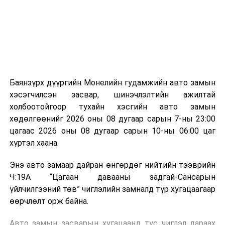
зориулалттай. Лагийг өндөр температурт шатааснаар
эзлэхүүн нь 90 хүртэл хувиар буурч, бактери, вирус
болон бусад өвчин үүсгэгч бичил биетнийг устгах
боломжтой.
Түүнчлэн шаталтын явцад үүсэх дулааныг цахилгаан
болон дулааны эрчим хүч үйлдвэрлэхэд ашиглаж
Баянзүрх дүүргийн Монелийн гудамжийн авто замын
болдог. Зарим технологийн хувьд шаталтын дараа
хэсэгчилсэн засвар, шинэчлэлтийн ажилтай
үлдэх үнснээс фосфор зэрэг ашигт эрдсийг сэргээн
холбоотойгоор тухайн хэсгийн авто замын
авах боломжтой аж.
хөдөлгөөнийг 2026 оны 08 дугаар сарын 7-ны 23:00
цагаас 2026 оны 08 дугаар сарын 10-ны 06:00 цаг
Япон, Герман, Швейцар, Нидерланд, Өмнөд Солонгос
хүртэл хаана.
зэрэг улс лаг хатаах, шатаах технологийг ашиглаж
байна. Тухайлбал, Германд лаг шатаах үйлдвэрээс
Энэ авто замаар дайран өнгөрдөг нийтийн тээврийн
гарсан үнснээс фосфор сэргээн авах технологи
Ч:19А “Цагаан давааны задгай-Сансарын
ашигладаг бол Нидерландад төвлөрсөн лаг
үйлчилгээний төв” чиглэлийн замналд түр хугацаагаар
боловсруулах үйлдвэрүүдээр дулаан, цахилгаан
өөрчлөлт орж байна.
эрчим хүч үйлдвэрлэдэг.
Авто замын засварын хугацаанд тус чиглэл дараах