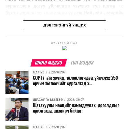
Ийнхүү лаг хатаах, шатаах технологийг лагийн
зураглалын дагуу үйлчилгээ үзүүлэх тул иргэд та
эзлэхүүнийг бууруулахын зэрэгцээ эрчим хүч
бүхэн зорчилтоо төлөвлөнө үү
гэж Нийтийн тээврийн
үйлдвэрлэх, нөөцийг дахин ашиглах чиглэлээр олон
бодлогын газраас мэдээллээ.
улсад өргөн ашиглаж байна.
ДЭЛГЭРЭНГҮЙ УНШИХ
СУРТАЛЧИЛГАА
ШИНЭ МЭДЭЭ
ТОП МЭДЭЭ
ЦАГ ҮЕ
2026/08/07
COP17-ын зочид, төлөөлөгчдөд үйлчлэх 250
орчим жолоочийг сургалтад х...
ШУДАРГА МЭДЭЭ
2026/08/07
Шатахууны нөөцийг нэмэгдүүлэх, доголдлыг
арилгахад анхаарч байна
ЦАГ ҮЕ
2026/08/07