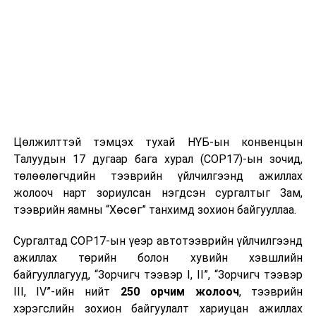
говийн бүс нутгийн өмнөд хэсгээр шөнөдөө 16-21
хэм, өдөртөө 28-33 хэм, бусад нутгаар шөнөдөө 8-13
хэм, өдөртөө 20-25 хэм дулаан байна. 26-наас
нутгийн хойд хэсгээр сэрүүснэ.
УНШСАН:
3627
ДАРААХ МЭДЭЭ
Х.Баттулга: Хүүхэд хамгаалал, эхчүүдийн нийгмийн
асуудлыг төр үргэлж анхааралдаа байлгах ёстой
Цөлжилттэй тэмцэх тухай НҮБ-ын конвенцын
Талуудын 17 дугаар бага хурал (COP17)-ын зочид,
ӨМНӨХ МЭДЭЭ
Үс шинээр үргээлгэх буюу засуулбал өнгө зүс
төлөөлөгчдийн тээврийн үйлчилгээнд ажиллах
сайжирна
жолооч нарт зориулсан нэгдсэн сургалтыг Зам,
тээврийн яамны “Хөсөг” танхимд зохион байгууллаа.
Сургалтад COP17-ын үеэр автотээврийн үйлчилгээнд
ажиллах төрийн болон хувийн хэвшлийн
байгууллагууд, “Зорчигч тээвэр I, II”, “Зорчигч тээвэр
III, IV”-ийн нийт
250 орчим жолооч
, тээврийн
хэрэгслийн зохион байгуулалт хариуцан ажиллах