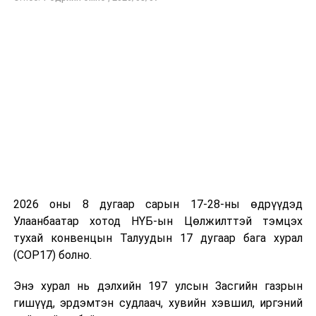
САНХҮҮГИЙН ЗОХИЦУУЛАХ ХОРООНЫ ДАРГА Т.
ЖАМБААЖАМЦ
УНШСАН:
934
ДАРААХ МЭДЭЭ
ЭМЯ: Ханиад томуу ихэссэн тул сурагчдын амралтанд
зохицуулалт хийх эсэхийг хэлэлцлээ
ӨМНӨХ МЭДЭЭ
Улаанбаатарт өдөртөө 11 хэм хүйтэн
2026 оны 8 дугаар сарын 17-28-ны өдрүүдэд
Улаанбаатар хотод НҮБ-ын Цөлжилттэй тэмцэх
тухай конвенцын Талуудын 17 дугаар бага хурал
(COP17) болно.
Энэ хурал нь дэлхийн 197 улсын Засгийн газрын
гишүүд, эрдэмтэн судлаач, хувийн хэвшил, иргэний