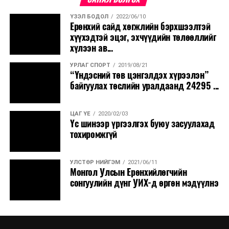
ҮЗЭЛ БОДОЛ
2022/06/10
Ерөнхий сайд хөгжлийн бэрхшээлтэй
хүүхэдтэй эцэг, эхчүүдийн төлөөллийг
хүлээн ав...
УРЛАГ СПОРТ
2019/08/21
“Үндэсний төв цэнгэлдэх хүрээлэн”
байгуулах төслийн уралдаанд 24295 ...
ЦАГ ҮЕ
2020/02/03
Үс шинээр үргээлгэх буюу засуулахад
тохиромжгүй
УЛСТӨР НИЙГЭМ
2021/06/11
Монгол Улсын Ерөнхийлөгчийн
сонгуулийн дүнг УИХ-д өргөн мэдүүлнэ