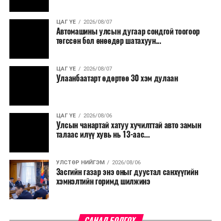
шаардлагатай ажлууд төлөвлөгөөний дагуу
үргэлжилнэ гэж Ерөнхий сайд Н.Учрал онцоллоо.
ЦАГ ҮЕ
2026/08/07
Автомашины улсын дугаар сондгой тоогоор
Мөн бүх шатны төсвийн ерөнхийлөн захирагч нарт
төгссөн бол өнөөдөр шатахуун...
салбар бүрдээ урсгал зардлыг 20 хувиар бууруулах,
нөхөн томилгоо хийхгүй байх, аялал, амралт, зугаалга,
ЦАГ ҮЕ
2026/08/07
хамт олны урлаг, спортын арга хэмжээг зохион
Улаанбаатарт өдөртөө 30 хэм дулаан
байгуулахгүй байх, төрийн албанд шинэ орон тоо бий
болгохгүй байх, эрчим хүчний хэрэглээг хэмнэх, хурал,
сургалтыг цахим хэлбэрт шилжүүлэх, төрийн албан
ЦАГ ҮЕ
2026/08/06
хаагчдыг зарим өдрүүдэд цахимаар ажиллуулах арга
Улсын чанартай хатуу хучилттай авто замын
хэмжээг үргэлжлүүлэхийг үүрэг болголоо.
талаас илүү хувь нь 13-аас...
Төсвийн сахилга бат сайжирч, эдийн засгийн нөхцөл
УЛСТӨР НИЙГЭМ
2026/08/06
байдал хэвийн болсон тохиолдолд эдгээр
Засгийн газар энэ оныг дуустал санхүүгийн
хязгаарлалтыг үе шаттайгаар сулруулах юм.
хэмнэлтийн горимд шилжинэ
САНАЛ БОЛГОХ