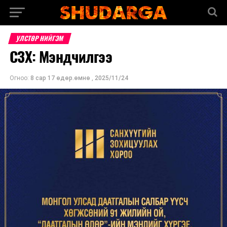
УЛСТӨР НИЙГЭМ
СЗХ: Мэндчилгээ
Огноо:
8 сар 17 өдөр.өмнө
,
2025/11/24