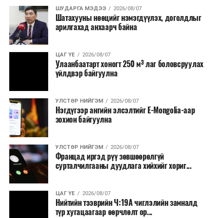
Урьдчилан төлөвлөсөн төрийн өндөр албан
ШУДАРГА МЭДЭЭ
2026/08/07
Шатахууны нөөцийг нэмэгдүүлэх, доголдлыг
тушаалтны томилолтоос бусад гадаад
арилгахад анхаарч байна
томилолт, гадаадын зочин хүлээн авах зардал;
Зайлшгүй шаардлагагүй тоног төхөөрөмж,
ЦАГ ҮЕ
2026/08/07
тавилга, автомашин худалдан авах;
Улаанбаатарт хоногт 250 м³ лаг боловсруулах
үйлдвэр байгуулна
Батлан хамгаалах, хууль зүйн салбараас бусад
сургалт, дадлага;
УЛСТӨР НИЙГЭМ
2026/08/07
Хуулиар заавал мэдээлэхээс бусад кино,
Нэгдүгээр ангийн элсэлтийг E-Mongolia-аар
контент, хэвлэлийн зардал;
зохион байгуулна
Заавал олгохоос бусад тэтгэмж, урамшуулал.
УЛСТӨР НИЙГЭМ
2026/08/07
Санхүүгийн хэмнэлтийн горимыг 2026 оны
Францад иргэд рүү зөвшөөрөлгүй
арванхоёрдугаар сарын 31 хүртэл мөрдөнө. Харин
сурталчилгааны дуудлага хийхийг хориг...
эрүүл мэндийн салбар уг хэмнэлтийн горимд
хамрагдахгүй бөгөөд цэцэрлэг, сургуулийн хүүхдийн
ЦАГ ҮЕ
2026/08/07
эрт илрүүлэг, вакцинжуулалт, томуу, томуу төст
Нийтийн тээврийн Ч:19А чиглэлийн замналд
өвчний эсрэг арга хэмжээ зэрэг зайлшгүй
түр хугацаагаар өөрчлөлт ор...