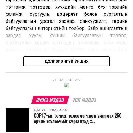
тэтгэмж, тэтгэвэр, хүүхдийн мөнгө, бүх төрлийн
халамж, сургууль, цэцэрлэг болон сургалтын
байгууллагын урсгал засвар, санхүүжилт, төрийн
байгууллагын интернетийн төлбөр, байр ашиглалтын
зардал, хууль, хүчний байгууллагын тээвэр,
шатахууны зардал, дотоодын томилолт, хоол хүнс,
нормын хувцасны зардал, COP17 олон улсын бага
хурлын зардал, Засгийн газрын өр, орон нутгийн нөөц
ДЭЛГЭРЭНГҮЙ УНШИХ
хөрөнгийн санхүүжилтийг хэвийн үргэлжлүүлэхээр
шийдвэрлэжээ.
СУРТАЛЧИЛГАА
Харин дараах зардлыг хязгаарлахаар болсон байна.
Үүнд:
ШИНЭ МЭДЭЭ
ТОП МЭДЭЭ
Олон улсын болон Засгийн газрын
ЦАГ ҮЕ
2026/08/07
шийдвэртэйгээс бусад хурал, зөвлөгөөн, ой,
COP17-ын зочид, төлөөлөгчдөд үйлчлэх 250
тэмдэглэлт өдөр, найр наадам, соёлын арга
орчим жолоочийг сургалтад х...
хэмжээ;