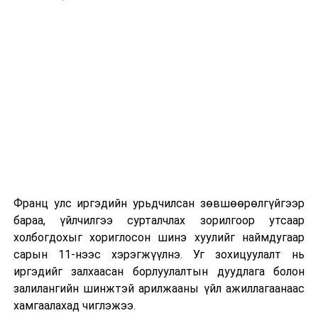
Энэ хугацаанд хүүхэд бүртгэх дэмжлэгийн баг
сургуулиуд дээр ажиллахгүй.
Их, дээд сургуулийн хичээл
2026 оны 9 дүгээр сарын 1-нээс цахимаар
эхэлнэ.
2026 оны 9 дүгээр сарын 14-нөөс танхимаар
үргэлжилнэ.
Оюутны дотуур байр
Франц улс иргэдийн урьдчилсан зөвшөөрөлгүйгээр
2026 оны 9 дүгээр сарын 13-наас оюутнуудыг
бараа, үйлчилгээ сурталчлах зорилгоор утсаар
дотуур байранд оруулж эхэлнэ.
холбогдохыг хориглосон шинэ хуулийг наймдугаар
Сургууль, цэцэрлэгийн үйл ажиллагааны
сарын 11-нээс хэрэгжүүлнэ. Уг зохицуулалт нь
зохицуулалт
иргэдийг залхаасан борлуулалтын дуудлага болон
залилангийн шинжтэй арилжааны үйл ажиллагаанаас
2026 оны 8 дугаар сарын 17–28-ны өдрүүдэд
хамгаалахад чиглэжээ.