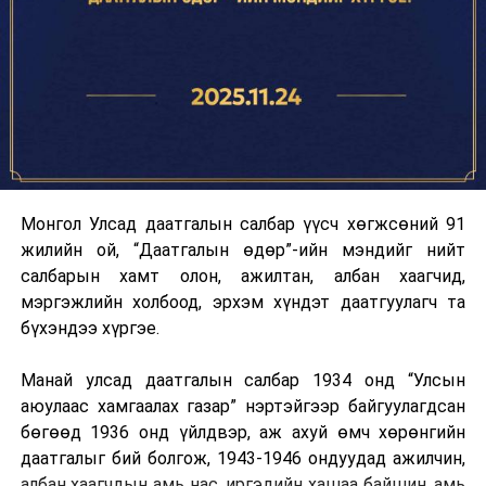
Монгол Улсад даатгалын салбар үүсч хөгжсөний 91
жилийн ой, “Даатгалын өдөр”-ийн мэндийг нийт
салбарын хамт олон, ажилтан, албан хаагчид,
мэргэжлийн холбоод, эрхэм хүндэт даатгуулагч та
бүхэндээ хүргэе.
Манай улсад даатгалын салбар 1934 онд “Улсын
аюулаас хамгаалах газар” нэртэйгээр байгуулагдсан
бөгөөд 1936 онд үйлдвэр, аж ахуй өмч хөрөнгийн
даатгалыг бий болгож, 1943-1946 ондуудад ажилчин,
албан хаагчдын амь нас, иргэдийн хашаа байшин, амь