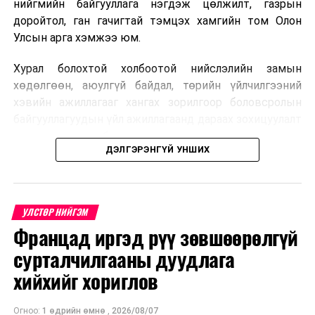
нийгмийн байгууллага нэгдэж цөлжилт, газрын
доройтол, ган гачигтай тэмцэх хамгийн том Олон
Улсын арга хэмжээ юм.
Хурал болохтой холбоотой нийслэлийн замын
хөдөлгөөн, аюулгүй байдал, төрийн үйлчилгээний
хэвийн ажиллагааг хангах зорилгоор боловсролын
байгууллагуудын үйл ажиллагаанд дараах зохицуулалт
хэрэгжүүлэхээр болжээ .
ДЭЛГЭРЭНГҮЙ УНШИХ
Цэцэрлэгийн бүртгэл
2026 оны 8 дугаар сарын 10–23-ны өдрүүдэд
УЛСТӨР НИЙГЭМ
E-Mongolia системээр бүртгэнэ.
Францад иргэд рүү зөвшөөрөлгүй
Нэгдүгээр ангийн элсэлт
сурталчилгааны дуудлага
хийхийг хориглов
2026 оны 8 дугаар сарын 17–28-ны өдрүүдэд
E-Mongolia системээр бүртгэнэ.
Огноо:
1 өдрийн өмнө
,
2026/08/07