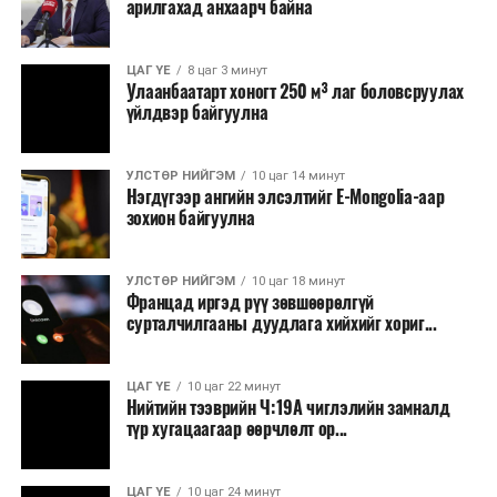
арилгахад анхаарч байна
ЦАГ ҮЕ
8 цаг 3 минут
Улаанбаатарт хоногт 250 м³ лаг боловсруулах
үйлдвэр байгуулна
УЛСТӨР НИЙГЭМ
10 цаг 14 минут
Нэгдүгээр ангийн элсэлтийг E-Mongolia-аар
зохион байгуулна
УЛСТӨР НИЙГЭМ
10 цаг 18 минут
Францад иргэд рүү зөвшөөрөлгүй
сурталчилгааны дуудлага хийхийг хориг...
ЦАГ ҮЕ
10 цаг 22 минут
Нийтийн тээврийн Ч:19А чиглэлийн замналд
түр хугацаагаар өөрчлөлт ор...
ЦАГ ҮЕ
10 цаг 24 минут