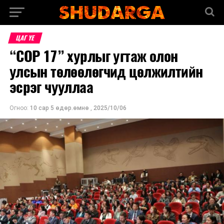
ЦАГ ҮЕ
“COP 17” хурлыг угтаж олон
улсын төлөөлөгчид цөлжилтийн
эсрэг чууллаа
Огноо:
10 сар 5 өдөр.өмнө
,
2025/10/06