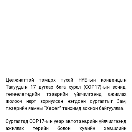
эрэлхийлсэн ач холбогдол бүхий арга хэмжээ болсон
юм.
Хуралд Монгол, Австрали, БНХАУ, Япон, Франц зэрэг
улсуудын 200 гаруй төлөөлөгчид оролцож, цөлжилт,
газрын доройтол, усны нөөцийн тогтвортой
ашиглалт, нөхөн сэргээлт, уур амьсгалын
өөрчлөлтөд дасан зохицох шийдлийн талаар өргөн
хүрээний хэлэлцүүлэг өрнүүллээ.
Үндсэн болон салбар хуралдаанаар гадаад, дотоодын
Цөлжилттэй тэмцэх тухай НҮБ-ын конвенцын
эрдэмтэн судлаачдын шинэхэн судалгааны үр дүн,
Талуудын 17 дугаар бага хурал (COP17)-ын зочид,
шийдлүүд багтсан нийт 27 аман илтгэлийг хэлэлцлээ.
төлөөлөгчдийн тээврийн үйлчилгээнд ажиллах
Үүнд цөлжилтийн үйл явцын шинжлэх ухааны
жолооч нарт зориулсан нэгдсэн сургалтыг Зам,
үндэслэл, усны нөөцийн инженерийн шийдэл, хиймэл
тээврийн яамны “Хөсөг” танхимд зохион байгууллаа.
дагуул ба хиймэл оюун ухаанд суурилсан
мониторингийн аргачлал, бэлчээрийн тогтвортой
Сургалтад COP17-ын үеэр автотээврийн үйлчилгээнд
менежмент, уур амьсгалын өөрчлөлтийн эрсдэлийг
ажиллах төрийн болон хувийн хэвшлийн