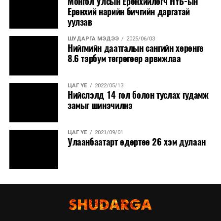
Монгол Улсын Ерөнхийлөгч НҮБ-ын
Ерөнхий нарийн бичгийн даргатай
уулзав
ШУДАРГА МЭДЭЭ
2025/06/03
Нийгмийн даатгалын сангийн хөрөнгө
8.6 тэрбум төгрөгөөр арвижлаа
ЦАГ ҮЕ
2022/05/13
Нийслэлд 14 гол болон туслах гудамж
замыг шинэчилнэ
ЦАГ ҮЕ
2021/09/01
Улаанбаатарт өдөртөө 26 хэм дулаан