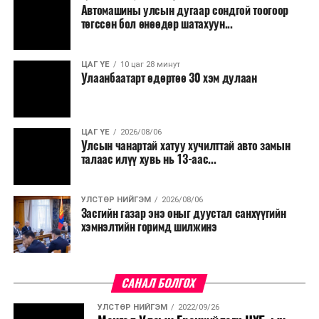
Автомашины улсын дугаар сондгой тоогоор
төгссөн бол өнөөдөр шатахуун...
ЦАГ ҮЕ
10 цаг 28 минут
Улаанбаатарт өдөртөө 30 хэм дулаан
ЦАГ ҮЕ
2026/08/06
Улсын чанартай хатуу хучилттай авто замын
талаас илүү хувь нь 13-аас...
УЛСТӨР НИЙГЭМ
2026/08/06
Засгийн газар энэ оныг дуустал санхүүгийн
хэмнэлтийн горимд шилжинэ
САНАЛ БОЛГОХ
УЛСТӨР НИЙГЭМ
2022/09/26