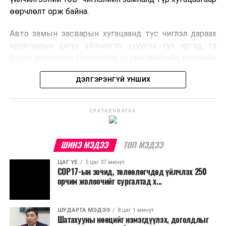
боловсруулах үйлдвэрүүдээр дулаан, цахилгаан
өөрчлөлт орж байна.
эрчим хүч үйлдвэрлэдэг.
Авто замын засварын хугацаанд тус чиглэл дараах
Ийнхүү лаг хатаах, шатаах технологийг лагийн
зураглалын дагуу үйлчилгээ үзүүлэх тул иргэд та
эзлэхүүнийг бууруулахын зэрэгцээ эрчим хүч
бүхэн зорчилтоо төлөвлөнө үү
гэж Нийтийн тээврийн
үйлдвэрлэх, нөөцийг дахин ашиглах чиглэлээр олон
бодлогын газраас мэдээллээ.
улсад өргөн ашиглаж байна.
ДЭЛГЭРЭНГҮЙ УНШИХ
СУРТАЛЧИЛГАА
ШИНЭ МЭДЭЭ
ТОП МЭДЭЭ
ЦАГ ҮЕ
5 цаг 37 минут
COP17-ын зочид, төлөөлөгчдөд үйлчлэх 250
орчим жолоочийг сургалтад х...
ШУДАРГА МЭДЭЭ
8 цаг 1 минут
Шатахууны нөөцийг нэмэгдүүлэх, доголдлыг