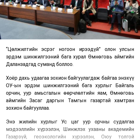
“Цөлжилтийн эсрэг ногоон ирээдүй” олон улсын
эрдэм шинжилгээний бага хурал Өмнөговь аймгийн
Даланзадгад суманд боллоо.
Хоёр дахь удаагаа зохион байгуулагдаж байгаа энэхүү
ОУ-ын эрдэм шинжилгээний бага хурлыг Байгаль
орчин, уур амьсгалын өөрчлөлтийн яам, Өмнөговь
аймгийн Засаг даргын Тамгын газартай хамтран
зохион байгууллаа.
Энэ жилийн хурлыг Ус цаг уур орчны судалгаа
мэдээллийн хүрээлэн, Шинжлэх ухааны академийн
Газарзүй, геоэкологийн хүрээлэн, Оюу толгой