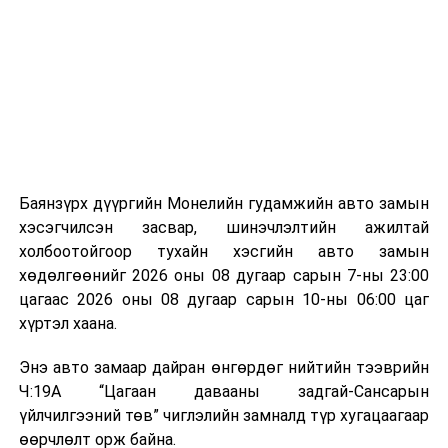
байгууламжаас гардаг лагийг байгаль орчинд аюулгүй
мэдээллээ.
аргаар боловсруулж, эзлэхүүнийг эрс бууруулах
зориулалттай. Лагийг өндөр температурт шатааснаар
эзлэхүүн нь 90 хүртэл хувиар буурч, бактери, вирус
болон бусад өвчин үүсгэгч бичил биетнийг устгах
боломжтой.
Түүнчлэн шаталтын явцад үүсэх дулааныг цахилгаан
болон дулааны эрчим хүч үйлдвэрлэхэд ашиглаж
Баянзүрх дүүргийн Монелийн гудамжийн авто замын
болдог. Зарим технологийн хувьд шаталтын дараа
хэсэгчилсэн засвар, шинэчлэлтийн ажилтай
үлдэх үнснээс фосфор зэрэг ашигт эрдсийг сэргээн
холбоотойгоор тухайн хэсгийн авто замын
авах боломжтой аж.
хөдөлгөөнийг 2026 оны 08 дугаар сарын 7-ны 23:00
цагаас 2026 оны 08 дугаар сарын 10-ны 06:00 цаг
Япон, Герман, Швейцар, Нидерланд, Өмнөд Солонгос
хүртэл хаана.
зэрэг улс лаг хатаах, шатаах технологийг ашиглаж
байна. Тухайлбал, Германд лаг шатаах үйлдвэрээс
Энэ авто замаар дайран өнгөрдөг нийтийн тээврийн
гарсан үнснээс фосфор сэргээн авах технологи
Ч:19А “Цагаан давааны задгай-Сансарын
ашигладаг бол Нидерландад төвлөрсөн лаг
үйлчилгээний төв” чиглэлийн замналд түр хугацаагаар
боловсруулах үйлдвэрүүдээр дулаан, цахилгаан
өөрчлөлт орж байна.