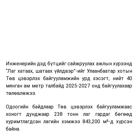
шат, маршрут, хөдөлгөөний зохион байгуулалт,
цагийн менежмент, мэдээлэл дамжуулах журам,
холбогдох байгууллагуудын уялдаа холбоо, аюулгүй
ажиллагааны чиглэлээр жолооч нарыг сургалт, арга
зүйгээр хангаж байна.
Мөн зам тээврийн осол, саатал болон бусад эрсдэл,
онцгой нөхцөл үүссэн үед авах арга хэмжээ, ачаалал
ихтэй нөхцөлд тайван, зөв, шуурхай шийдвэр гаргах,
Инженерийн дэд бүтцийг сайжруулах ажлын хүрээнд
өдөр тутмын ажлын бэлэн байдлыг хангах зэрэг
“Лаг хатаах, шатаах үйлдвэр”-ийг Улаанбаатар хотын
практик ур чадварыг сургалтын хөтөлбөрт тусгажээ.
Төв цэвэрлэх байгууламжийн урд хэсэгт, нийт 40
мянган ам метр талбайд 2025-2027 онд байгуулахаар
Сургалтыг танилцуулах лекц, асуулт-хариулт,
төлөвлөжээ.
жишээнд суурилсан сургалт, багаар ажиллах дасгал,
маршрут болон тээвэрлэлтийн урсгалын зураглалтай
Одоогийн байдлаар Төв цэвэрлэх байгууламжаас
танилцах, онцгой нөхцөлд ажиллах дадлага зэрэг
хоногт дунджаар 238 тонн лаг гардаг бөгөөд
онол, практик хосолсон хэлбэрээр зохион байгуулж
хуримтлагдсан лагийн хэмжээ 843,200 м³-д хүрсэн
байна.
байна.
Сургалтын үеэр COP17 олон улсын бага хурлыг