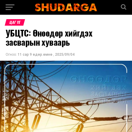
ЦАГ ҮЕ
УБЦТС: Өнөөдөр хийгдэх
засварын хуваарь
Огноо:
11 сар 9 өдөр.өмнө
,
2025/09/04