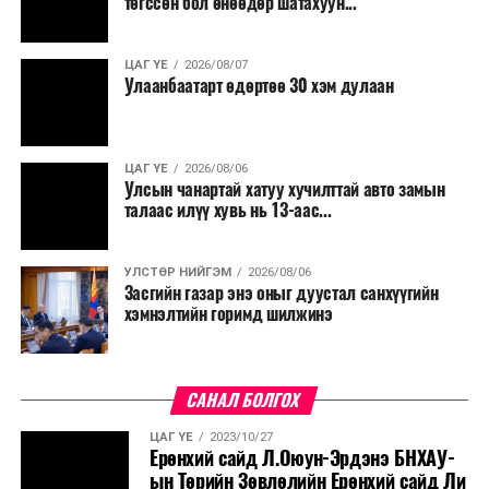
төгссөн бол өнөөдөр шатахуун...
ЦАГ ҮЕ
2026/08/07
Улаанбаатарт өдөртөө 30 хэм дулаан
ЦАГ ҮЕ
2026/08/06
Улсын чанартай хатуу хучилттай авто замын
талаас илүү хувь нь 13-аас...
УЛСТӨР НИЙГЭМ
2026/08/06
Засгийн газар энэ оныг дуустал санхүүгийн
хэмнэлтийн горимд шилжинэ
САНАЛ БОЛГОХ
ЦАГ ҮЕ
2023/10/27
Ерөнхий сайд Л.Оюун-Эрдэнэ БНХАУ-
ын Төрийн Зөвлөлийн Ерөнхий сайд Ли