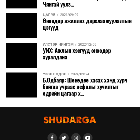
Чянтай уулз...
ЦАГ ҮЕ
2021/09/09
Өнөөдөр ажиллах дархлаажуулалтын
цэгүүд
УЛСТӨР НИЙГЭМ
2022/12/06
УИХ: Ажлын хэсгүүд өнөөдөр
хуралдана
ҮЗЭЛ БОДОЛ
2024/09/24
Б.Одбаяр: Шөнөдөө хасах хэмд хүрч
байгаа учраас асфальт хучилтыг
өдрийн цагаар х...