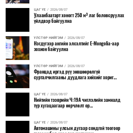
ЦАГ ҮЕ
2026/08/07
Улаанбаатарт хоногт 250 м³ лаг боловсруулах
үйлдвэр байгуулна
УЛСТӨР НИЙГЭМ
2026/08/07
Нэгдүгээр ангийн элсэлтийг E-Mongolia-аар
зохион байгуулна
УЛСТӨР НИЙГЭМ
2026/08/07
Францад иргэд рүү зөвшөөрөлгүй
сурталчилгааны дуудлага хийхийг хориг...
ЦАГ ҮЕ
2026/08/07
Нийтийн тээврийн Ч:19А чиглэлийн замналд
түр хугацаагаар өөрчлөлт ор...
ЦАГ ҮЕ
2026/08/07
Автомашины улсын дугаар сондгой тоогоор