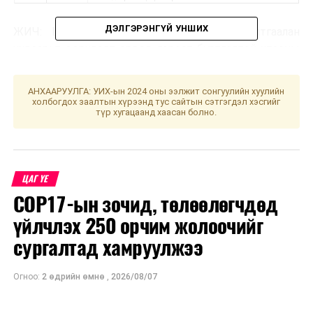
ДЭЛГЭРЭНГҮЙ УНШИХ
ЖИЧ: Цаг агаарын нөхцөл байдлаас шалтгаалан
хуваарьт өөрчлөлт орвол, гэрээт бүртгэлтэй утасны
дугаарт мэдээлэл хүргэх болно. Засварын ажлыг
тухайн тоноглолоос хүчдэлээс бүрэн чөлөөлсний
АНХААРУУЛГА: УИХ-ын 2024 оны ээлжит сонгуулийн хуулийн
дараа хийдэг нөхцөл байдлыг харгалзан үзэж,
холбогдох заалтын хүрээнд тус сайтын сэтгэгдэл хэсгийг
түр хугацаанд хаасан болно.
хүлээцтэй хандахыг хэрэгчлэгч та бүхнээс хүсье.
УНШСАН:
2116
ДАРААХ МЭДЭЭ
ЦАГ ҮЕ
Улаанбаатарт өдөртөө 21 хэм дулаан
COP17-ын зочид, төлөөлөгчдөд
ӨМНӨХ МЭДЭЭ
үйлчлэх 250 орчим жолоочийг
Чөлөөлөх дайны ялалтын 80 жилийн ойн парад /
шууд/
сургалтад хамруулжээ
Огноо:
2 өдрийн өмнө
,
2026/08/07