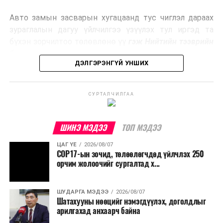
эрчим хүч үйлдвэрлэдэг.
Авто замын засварын хугацаанд тус чиглэл дараах
Ийнхүү лаг хатаах, шатаах технологийг лагийн
зураглалын дагуу үйлчилгээ үзүүлэх тул иргэд та
эзлэхүүнийг бууруулахын зэрэгцээ эрчим хүч
бүхэн зорчилтоо төлөвлөнө үү
гэж Нийтийн тээврийн
үйлдвэрлэх, нөөцийг дахин ашиглах чиглэлээр олон
бодлогын газраас мэдээллээ.
улсад өргөн ашиглаж байна.
ДЭЛГЭРЭНГҮЙ УНШИХ
СУРТАЛЧИЛГАА
ШИНЭ МЭДЭЭ
ТОП МЭДЭЭ
ЦАГ ҮЕ
2026/08/07
COP17-ын зочид, төлөөлөгчдөд үйлчлэх 250
орчим жолоочийг сургалтад х...
ШУДАРГА МЭДЭЭ
2026/08/07
Шатахууны нөөцийг нэмэгдүүлэх, доголдлыг
арилгахад анхаарч байна