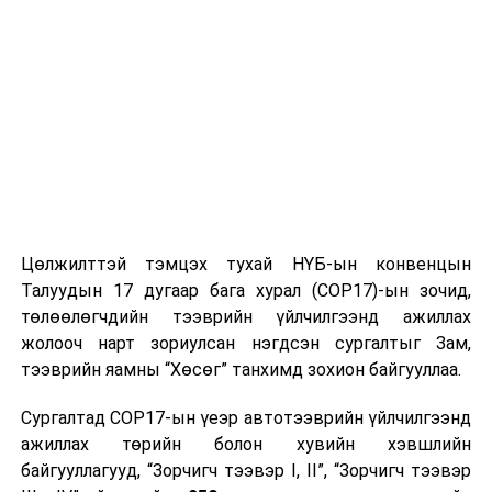
Цөлжилттэй тэмцэх тухай НҮБ-ын конвенцын
Талуудын 17 дугаар бага хурал (COP17)-ын зочид,
төлөөлөгчдийн тээврийн үйлчилгээнд ажиллах
жолооч нарт зориулсан нэгдсэн сургалтыг Зам,
тээврийн яамны “Хөсөг” танхимд зохион байгууллаа.
Сургалтад COP17-ын үеэр автотээврийн үйлчилгээнд
ажиллах төрийн болон хувийн хэвшлийн
байгууллагууд, “Зорчигч тээвэр I, II”, “Зорчигч тээвэр