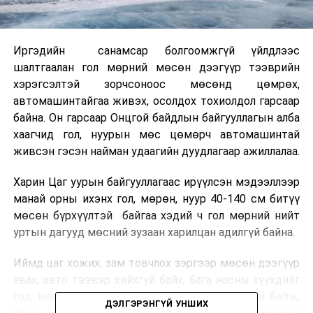
Иргэдийн санамсар болгоомжгүй үйлдлээс
шалтгаалан гол мөрний мөсөн дээгүүр тээврийн
хэрэгсэлтэй зорчсоноос мөсөнд цөмрөх,
автомашинтайгаа живэх, осолдох тохиолдол гарсаар
байна. Он гарсаар Онцгой байдлын байгууллагын алба
хаагчид гол, нуурын мөс цөмөрч автомашинтай
живсэн гэсэн найман удаагийн дуудлагаар ажиллалаа.
Харин Цаг уурын байгууллагаас ирүүлсэн мэдээллээр
манай орны ихэнх гол, мөрөн, нуур 40-140 см битүү
мөсөн бүрхүүлтэй байгаа хэдий ч гол мөрний нийт
уртын дагууд мөсний зузаан харилцан адилгүй байна.
Иймд цаг хожих, зам товчлох зэргээр мөсөн дээгүүр
явах, авто тээвэр хийхгүй байх, бага насны хүүхдийг
гол, мөрөн, нуурын мөсөн дээр тоглуулахгүй байж,
ДЭЛГЭРЭНГҮЙ УНШИХ