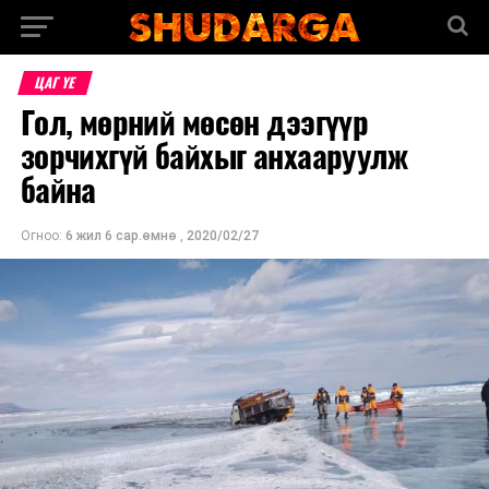
ЦАГ ҮЕ
Гол, мөрний мөсөн дээгүүр
зорчихгүй байхыг анхааруулж
байна
Огноо:
6 жил 6 сар.өмнө
,
2020/02/27