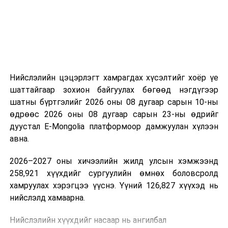
дугаар хороонд 16,000м³ үүнээс 8000м3-ийн
багтаамжтай савыг өөрийн хөрөнгө оруулалтаар
барьж байна. Үлдсэн 8000м3 агуулахын нийт хөрөнгө
оруулалтын хэмжээ нь 10.0 тэрбум төгрөг бөгөөд
жилийн есөн хувийн хүүтэй хөнгөлөлттэй зээлийн
хүрээнд 10.0 тэрбум төгрөгийн санхүүжилт
Нийслэлийн цэцэрлэгт хамрагдах хүсэлтийг хоёр үе
арилжааны банкнаас авчээ. Газрын тосны
шаттайгаар зохион байгуулах бөгөөд нэгдүгээр
бүтээгдэхүүний агуулахын барилга угсралтын ажлын
шатны бүртгэлийг 2026 оны 08 дугаар сарын 10-ны
гүйцэтгэл 95 хувьтай байгаа бөгөөд 2026 оны
өдрөөс 2026 оны 08 дугаар сарын 23-ны өдрийг
наймдугаар сарын 20-ны дотор бүрэн дуусгаж,
дуустал E-Mongolia платформоор дамжуулан хүлээн
ашиглалтад оруулах гэж байна. Эдгээр агуулах
авна.
ашиглалтад орсноор Улаанбаатар хотын АИ-92-ийн
хэрэглээний 13 хоногийн хэрэгцээг бүрэн хангах юм.
2026–2027 оны хичээлийн жилд улсын хэмжээнд
Ерөнхий сайд тус агуулахыг ашиглалтад хүлээн
258,921 хүүхдийг сургуулийн өмнөх боловсролд
авахад зөвшөөрлийн саад бэрхшээл учруулахгүй
хамруулах хэрэгцээ үүснэ. Үүний 126,827 хүүхэд нь
байхыг холбогдох албаныханд үүрэг болгов.
нийслэлд хамаарна.
Нийслэлийн хүүхдийг насаар нь ангилбал