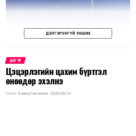
ДЭЛГЭРЭНГҮЙ УНШИХ
ЦАГ ҮЕ
Цэцэрлэгийн цахим бүртгэл
өнөөдөр эхэлнэ
Огноо:
8 минутын өмнө
,
2026/08/10
“Сан Петролиум” ХХК нь Сонгинохайрхан дүүргийн 20