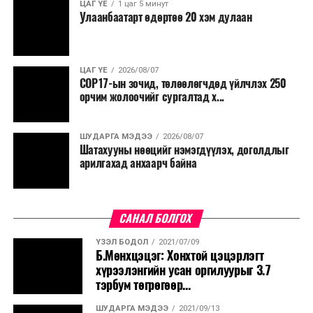
ЦАГ ҮЕ
1 цаг 5 минут
Улаанбаатарт өдөртөө 20 хэм дулаан
ЦАГ ҮЕ
2026/08/07
COP17-ын зочид, төлөөлөгчдөд үйлчлэх 250
орчим жолоочийг сургалтад х...
ШУДАРГА МЭДЭЭ
2026/08/07
Шатахууны нөөцийг нэмэгдүүлэх, доголдлыг
арилгахад анхаарч байна
САНАЛ БОЛГОХ
ҮЗЭЛ БОДОЛ
2021/07/09
Б.Мөнхцэцэг: Хонхтой цэцэрлэгт
хүрээлэнгийн усан оргилуурыг 3.7
тэрбум төгрөгөөр...
ШУДАРГА МЭДЭЭ
2021/09/13