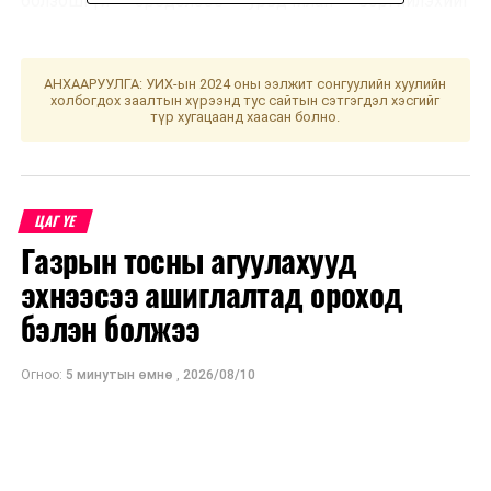
болзошгүй эрсдэлээс урьдчилан сэргийлэхийг
Онцгой байдлын ерөнхий газраас анхааруулж байна.
АНХААРУУЛГА: УИХ-ын 2024 оны ээлжит сонгуулийн хуулийн
УНШСАН:
3863
холбогдох заалтын хүрээнд тус сайтын сэтгэгдэл хэсгийг
түр хугацаанд хаасан болно.
ДАРААХ МЭДЭЭ
Б.Мөнхбат: Монгол гэсэн үндэсний онцлогтой,
ардчилсан улс болж төлөвшөөсэй гэж хүсдэг
ӨМНӨХ МЭДЭЭ
Олон нийт цуглаж болзошгүй газруудын үйл
ЦАГ ҮЕ
ажиллагааг гуравдугаар сарын 30-ны өдөр хүртэл
Газрын тосны агуулахууд
зогсоолоо
эхнээсээ ашиглалтад ороход
бэлэн болжээ
Огноо:
5 минутын өмнө
,
2026/08/10