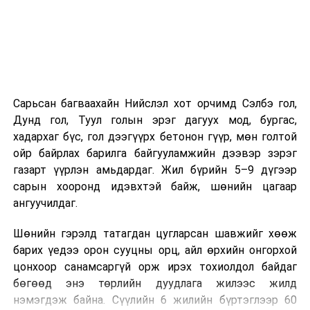
баталгаажуулсан байх.
Харин “Шунхлай” ХХК 100,000 м³ буюу Монгол Улсад
хамгийн том хүчин чадалтайд тооцогдох газрын
тосны бүтээгдэхүүний агуулахыг
Сонгинохайрхандүүргийн 21 дүгээр хороонд барьж
байна. Тус бүр нь 14,000 м³ нэрлэсэн багтаамжтай, 36
Сарьсан багваахайн Нийслэл хот орчимд Сэлбэ гол,
метрийн диаметр, 14.5 метрийн өндөртэй долоон
Дунд гол, Туул голын эрэг дагуух мод, бургас,
босоо ган сав барихаар төлөвлөсөн. Нийт хөрөнгө
хадархаг бүс, гол дээгүүрх бетонон гүүр, мөн голтой
оруулалтын хэмжээ 151.26 тэрбум төгрөг бөгөөд
ойр байрлах барилга байгууламжийн дээвэр зэрэг
жилийн 9 хувийн хүүтэй хөнгөлөлттэй зээлийн
газарт үүрлэн амьдардаг. Жил бүрийн 5–9 дүгээр
хүрээнд арилжааны банкнаас 151.0 тэрбумын
сарын хооронд идэвхтэй байж, шөнийн цагаар
санхүүжилт авсан байна. Газрын тосны
ангуучилдаг.
бүтээгдэхүүний агуулахын барилга угсралтын ажлын
гүйцэтгэл нь 40 хувьтай байгаа бөгөөд 2027 оны 12
Шөнийн гэрэлд татагдан цугларсан шавжийг хөөж
дүгээр сарын 31-нд багтаан бүрэн ашиглалтад
барих үедээ орон сууцны орц, айл өрхийн онгорхой
оруулахаар төлөвлөснийг “Шунхлай” ХХК-ийн техник
цонхоор санамсаргүй орж ирэх тохиолдол байдаг
технологи хариуцсан захирал Ш.Гэрэлт-Од хэлэв. Тус
бөгөөд энэ төрлийн дуудлага жилээс жилд
агуулах ашиглалтад орсноор улсын хэрэглээний 8-9
нэмэгдэж байна. Сүүлийн 6 жилийн бүртэглээр 60