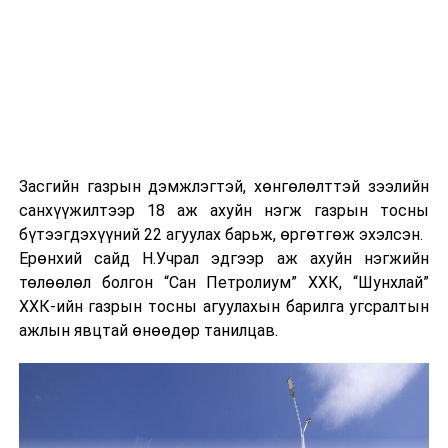
Засгийн газрын дэмжлэгтэй, хөнгөлөлттэй зээлийн
санхүүжилтээр 18 аж ахуйн нэгж газрын тосны
бүтээгдэхүүний 22 агуулах барьж, өргөтгөж эхэлсэн.
Ерөнхий сайд Н.Учрал эдгээр аж ахуйн нэгжийн
төлөөлөл болгон “Сан Петролиум” ХХК, “Шунхлай”
ХХК-ийн газрын тосны агуулахын барилга угсралтын
ажлын явцтай өнөөдөр танилцав.