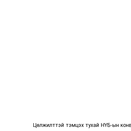
Цөлжилттэй тэмцэх тухай НҮБ-ын конв