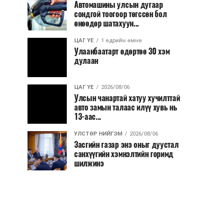
Автомашины улсын дугаар
сондгой тоогоор төгссөн бол
өнөөдөр шатахуун...
ЦАГ ҮЕ
1 өдрийн өмнө
Улаанбаатарт өдөртөө 30 хэм
дулаан
ЦАГ ҮЕ
2026/08/06
Улсын чанартай хатуу хучилттай
авто замын талаас илүү хувь нь
13-аас...
УЛСТӨР НИЙГЭМ
2026/08/06
Засгийн газар энэ оныг дуустал
санхүүгийн хэмнэлтийн горимд
шилжинэ