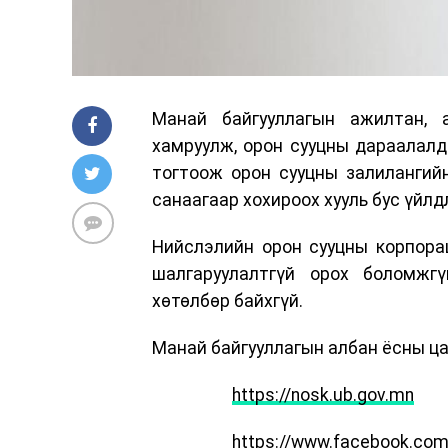
Манай байгууллагын ажилтан, 
хамруулж, орон сууцны дараалалд
тогтоож орон сууцны залилангийн
санаагаар хохироох хууль бус үйлд
Нийслэлийн орон сууцны корпора
шалгаруулалтгүй орох боломжг
хөтөлбөр байхгүй.
Манай байгууллагын албан ёсны ца
https://nosk.ub.gov.mn
https://www.facebook.com