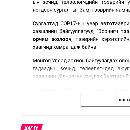
ын зочид, төлөөлөгчдийн тээврийн 
нэгдсэн сургалтыг Зам, тээврийн яамны
Сургалтад COP17-ын үеэр автотээври
хэвшлийн байгууллагууд, “Зорчигч тээвэ
орчим жолооч
, тээврийн хэрэгслий
хаагчид хамрагдаж байна.
Монгол Улсад зохион байгуулагдах оло
гадаадын зочид, төлөөлөгчдөд аюул
тээврийн үйлчилгээ үзүүлэх бэлтгэлийг
Сургалтаар COP17-ын ерөнхий ойлголт
зочид, төлөөлөгчдийн ангилал, үй
ДЭЛГ
хариуцлага, сахилга бат, үйлчилгээни
нэгдсэн мэдээлэл өгчээ.
Түүнчлэн зочдыг нисэх буудлаас угт
ЦАГ ҮЕ