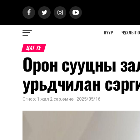
НҮҮР
ЧУХЛЫГ 
ЦАГ ҮЕ
Орон сууцны зал
урьдчилан сэрг
Огноо:
1 жил 2 сар.өмнө
,
2025/05/16