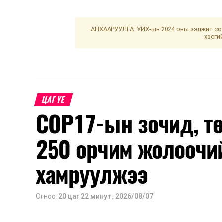
АНХААРУУЛГА: УИХ-ын 2024 оны ээлжит сон
хэсги
ЦАГ ҮЕ
COP17-ын зочид, т
250 орчим жолоочи
хамруулжээ
Огноо:
20 цаг 22 минут
,
2026/08/07