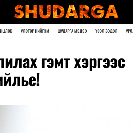
ОНЦЛОВ
УЛСТӨР НИЙГЭМ
ШУДАРГА МЭДЭЭ
ҮЗЭЛ БОДОЛ
УРЛ
илах гэмт хэргээс
ийлье!