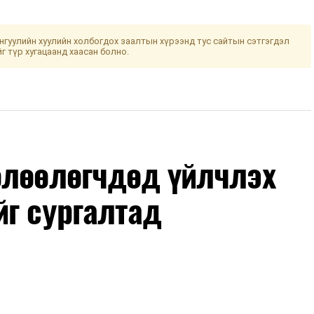
гуулийн хуулийн холбогдох заалтын хүрээнд тус сайтын сэтгэгдэл
йг түр хугацаанд хаасан болно.
өлөөлөгчдөд үйлчлэх
йг сургалтад