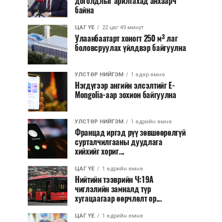
доголдлыг арилгахад анхаарч
байна
ЦАГ ҮЕ
22 цаг 49 минут
Улаанбаатарт хоногт 250 м³ лаг
боловсруулах үйлдвэр байгуулна
УЛСТӨР НИЙГЭМ
1 өдөр.өмнө
Нэгдүгээр ангийн элсэлтийг E-
Mongolia-аар зохион байгуулна
УЛСТӨР НИЙГЭМ
1 өдрийн өмнө
Францад иргэд рүү зөвшөөрөлгүй
сурталчилгааны дуудлага
хийхийг хориг...
ЦАГ ҮЕ
1 өдрийн өмнө
Нийтийн тээврийн Ч:19А
чиглэлийн замналд түр
хугацаагаар өөрчлөлт ор...
ЦАГ ҮЕ
1 өдрийн өмнө