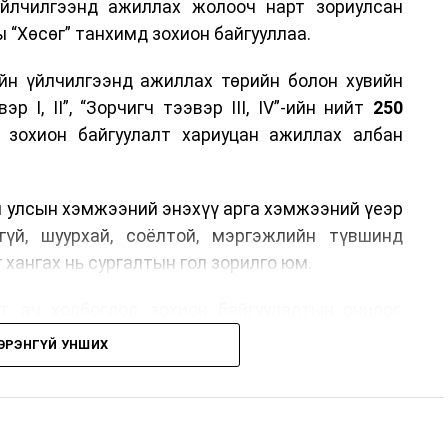
үйлчилгээнд ажиллах жолооч нарт зориулсан
 “Хөсөг” танхимд зохион байгууллаа.
йн үйлчилгээнд ажиллах төрийн болон хувийн
р I, II”, “Зорчигч тээвэр III, IV”-ийн нийт
250
н зохион байгуулалт хариуцан ажиллах албан
н улсын хэмжээний энэхүү арга хэмжээний үеэр
гүй, шуурхай, соёлтой, мэргэжлийн түвшинд
 хангах нь сургалтын гол зорилго юм.
, ач холбогдол, зохион байгуулалтын онцлог,
лчилгээний стандарт, жолооч нарын үүрэг
ЭРЭНГҮЙ УНШИХ
й соёл, ёс зүй, мэргэжлийн харилцааны талаар
ан авах, зочид буудал болон арга хэмжээний