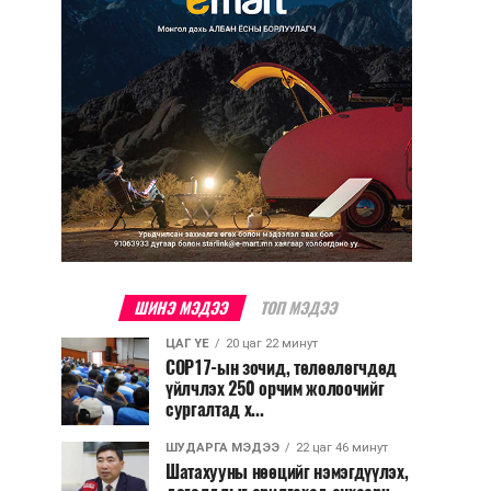
ШИНЭ МЭДЭЭ
ТОП МЭДЭЭ
ЦАГ ҮЕ
20 цаг 22 минут
COP17-ын зочид, төлөөлөгчдөд
үйлчлэх 250 орчим жолоочийг
сургалтад х...
ШУДАРГА МЭДЭЭ
22 цаг 46 минут
Шатахууны нөөцийг нэмэгдүүлэх,