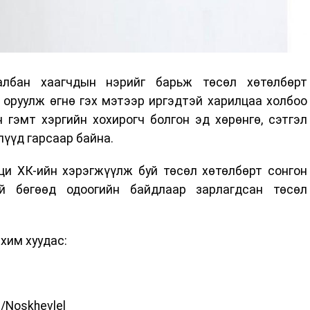
албан хаагчдын нэрийг барьж төсөл хөтөлбөрт
 оруулж өгнө гэх мэтээр иргэдтэй харилцаа холбоо
 гэмт хэргийн хохирогч болгон эд хөрөнгө, сэтгэл
лүүд гарсаар байна.
ци ХК-ийн хэрэгжүүлж буй төсөл хөтөлбөрт сонгон
үй бөгөөд одоогийн байдлаар зарлагдсан төсөл
хим хуудас:
/Noskhevlel