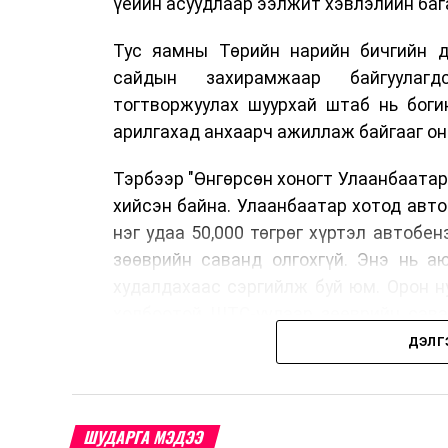
үеийн асуудлаар ээлжит хэвлэлийн бага
Тус яамны Төрийн нарийн бичгийн д
сайдын захирамжаар байгуулагд
тогтворжуулах шуурхай штаб нь боги
арилгахад анхаарч ажиллаж байгааг он
Тэрбээр "Өнгөрсөн хоногт Улаанбаатар
хийсэн байна. Улаанбаатар хотод авт
нэг удаа 50,000 төгрөг хүртэл автобе
зөөврийн саванд олгохгүй. Энэ нь а
худалдахаас сэргийлж буй юм. Орон н
холбоотой ШТС-уудаар зөөврийн сава
автомашины тэгш, сондгой дугаараар
ДЭЛГ
автобензин олгох зохицуулалт энэ са
үед нөөцийг хэвийн болгох, хэвийн г
Шатахууны нөөцийг нэмэгдүүлэх, ний
ШУДАРГА МЭДЭЭ