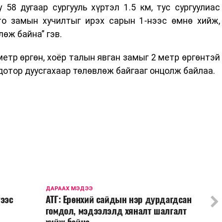
 58 дугаар сургууль хүртэл 1.5 км, тус сургуулиас
о замын хучилтыг ирэх сарын 1-нээс өмнө хийж,
өж байна” гэв.
метр өргөн, хоёр талын явган замыг 2 метр өргөнтэй
 дотор дуусгахаар төлөвлөж байгааг онцолж байлаа.
ДАРААХ МЭДЭЭ
гээс
АТГ: Ерөнхий сайдын нэр дурдагдсан
гомдол, мэдээлэлд хяналт шалгалт
хийж байна