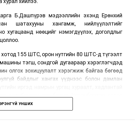
 хурал хийлээ.
арга Б.Дашпүрэв мэдээллийн эхэнд Ерөнхий
сан шатахууны хангамж, нийлүүлэлтийг
но хугацаанд нөөцийг нэмэгдүүлэх, доголдлыг
цоллоо.
 хотод 155 ШТС, орон нутгийн 80 ШТС-д түгээлт
омашины тэгш, сондгой дугаараар хэрэглэгчдэд
нзин олгох зохицуулалт хэрэгжиж байгаа бөгөөд
юулгүй байдлыг хангах үүднээс болон дамлан
утгийн иргэд намрын ургац хураалт, хадлантай
ар автобензин авч болно. Улаанбаатар хотод
 хэрэглэгчдэд нэг удаа 50,000 төгрөг хүртэл
ЭРЭНГҮЙ УНШИХ
рын 15-ны өдрийг хүртэл үргэлжлэх бөгөөд энэ
оримоор ажлаа үргэлжүүлнэ гэж найдаж байна.
лүүлэлтийг тогтворжуулах хүрээнд бусад эх