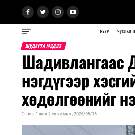
НҮҮР
ЧУХЛЫГ 
ШУДАРГА МЭДЭЭ
Шадивлангаас 
нэгдүгээр хэсги
хөдөлгөөнийг н
Огноо:
1 жил 2 сар.өмнө
,
2025/05/16