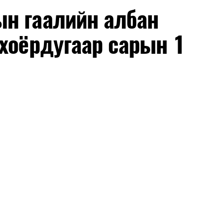
ч байна. Замын-Үүд боомтоор 2000 тонн дизель
н гаалийн албан
чих ажиллагаа хийгдэж байна" гэлээ
гэж Аж
ллээ.
хоёрдугаар сарын 1