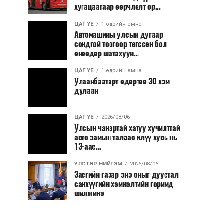
хугацаагаар өөрчлөлт ор...
ЦАГ ҮЕ
1 өдрийн өмнө
Автомашины улсын дугаар
сондгой тоогоор төгссөн бол
өнөөдөр шатахуун...
ЦАГ ҮЕ
1 өдрийн өмнө
Улаанбаатарт өдөртөө 30 хэм
дулаан
ЦАГ ҮЕ
2026/08/06
Улсын чанартай хатуу хучилттай
авто замын талаас илүү хувь нь
13-аас...
УЛСТӨР НИЙГЭМ
2026/08/06
Засгийн газар энэ оныг дуустал
санхүүгийн хэмнэлтийн горимд
шилжинэ