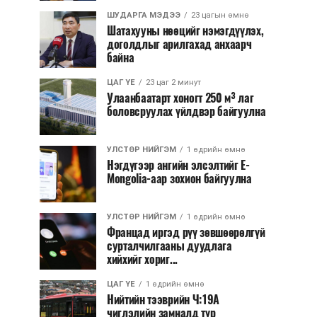
ШУДАРГА МЭДЭЭ
23 цагын өмнө
Шатахууны нөөцийг нэмэгдүүлэх,
доголдлыг арилгахад анхаарч
байна
ЦАГ ҮЕ
23 цаг 2 минут
Улаанбаатарт хоногт 250 м³ лаг
боловсруулах үйлдвэр байгуулна
УЛСТӨР НИЙГЭМ
1 өдрийн өмнө
Нэгдүгээр ангийн элсэлтийг E-
Mongolia-аар зохион байгуулна
УЛСТӨР НИЙГЭМ
1 өдрийн өмнө
Францад иргэд рүү зөвшөөрөлгүй
сурталчилгааны дуудлага
хийхийг хориг...
ЦАГ ҮЕ
1 өдрийн өмнө
Нийтийн тээврийн Ч:19А
чиглэлийн замналд түр