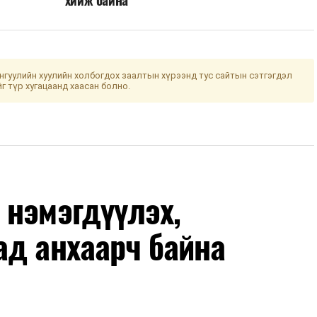
гуулийн хуулийн холбогдох заалтын хүрээнд тус сайтын сэтгэгдэл
йг түр хугацаанд хаасан болно.
 нэмэгдүүлэх,
ад анхаарч байна