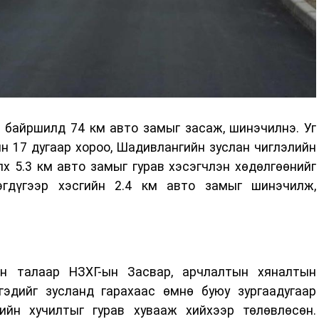
 байршилд 74 км авто замыг засаж, шинэчилнэ. Уг
н 17 дугаар хороо, Шадивлангийн зуслан чиглэлийн
 5.3 км авто замыг гурав хэсэгчлэн хөдөлгөөнийг
эгдүгээр хэсгийн 2.4 км авто замыг шинэчилж,
н талаар НЗХГ-ын Засвар, арчлалтын хяналтын
гэдийг зусланд гарахаас өмнө буюу зургаадугаар
ийн хучилтыг гурав хувааж хийхээр төлөвлөсөн.