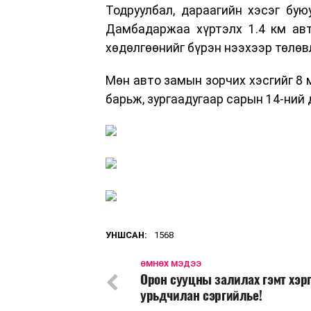
Тодруулбал, дараагийн хэсэг буюу
Дамбадаржаа хүртэлх 1.4 км авт
хөдөлгөөнийг бүрэн нээхээр төлөвл
Мөн авто замын зорчих хэсгийг 8 
барьж, зургаадугаар сарын 14-ний
УНШСАН:
1568
ӨМНӨХ МЭДЭЭ
Орон сууцны залилах гэмт хэр
урьдчилан сэргийлье!