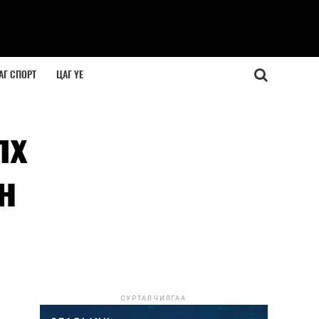
АГ СПОРТ
ЦАГ ҮЕ
лх
н
СУРТАЛЧИЛГАА