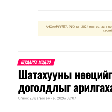
АНХААРУУЛГА: УИХ-ын 2024 оны ээлжит сон
хэсги
ШУДАРГА МЭДЭЭ
Шатахууны нөөцийг
доголдлыг арилгах
Огноо:
23 цагын өмнө
,
2026/08/07