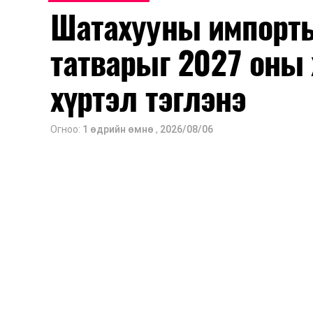
үүсвэрийг нэмэгдүүлэх чиглэлд анхаар
Шатахууны импорты
түлш орж ирсэн бөгөөд шилжүүлэн а
үйлдвэр, эрдэс баялгийн яамнаас мэдээ
татварыг 2027 оны 
хүртэл тэглэнэ
Огноо:
1 өдрийн өмнө
,
2026/08/06