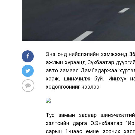
Энэ онд нийслэлийн хэмжээнд 36
ажлын хүрээнд Сүхбаатар дүүргий
авто замаас Дамбадаржаа хүртэлх
хааж, шинэчилж буй. Ийнхүү н
хөдөлгөөнийг нээлээ.
Тус замын засвар шинэчлэлтий
хэлтсийн дарга О.Энхбаатар “Ир
сарын 1-нээс өмнө зорчих хэсг