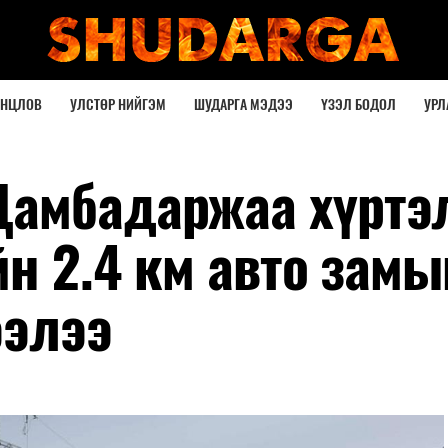
ОНЦЛОВ
УЛСТӨР НИЙГЭМ
ШУДАРГА МЭДЭЭ
ҮЗЭЛ БОДОЛ
УРЛ
Дамбадаржаа хүртэ
йн 2.4 км авто замы
ээлээ