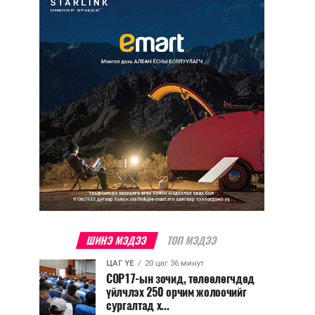
ШИНЭ МЭДЭЭ
ТОП МЭДЭЭ
ЦАГ ҮЕ
20 цаг 36 минут
COP17-ын зочид, төлөөлөгчдөд
үйлчлэх 250 орчим жолоочийг
сургалтад х...