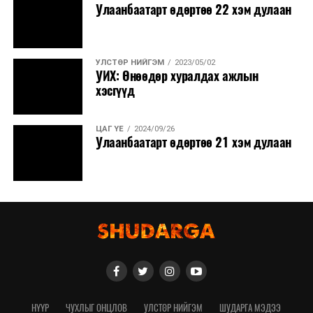
Улаанбаатарт өдөртөө 22 хэм дулаан
УЛСТӨР НИЙГЭМ
2023/05/02
УИХ: Өнөөдөр хуралдах ажлын
хэсгүүд
ЦАГ ҮЕ
2024/09/26
Улаанбаатарт өдөртөө 21 хэм дулаан
НҮҮР
ЧУХЛЫГ ОНЦЛОВ
УЛСТӨР НИЙГЭМ
ШУДАРГА МЭДЭЭ