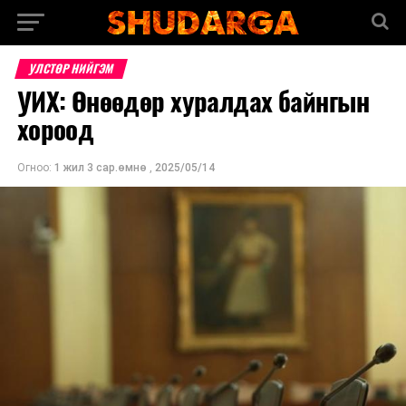
УЛСТӨР НИЙГЭМ
УИХ: Өнөөдөр хуралдах байнгын
хороод
Огноо:
1 жил 3 сар.өмнө
,
2025/05/14