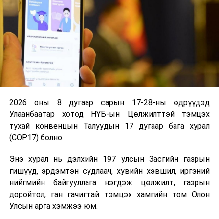
батлах тухай”
Улсын Их
Хурлын
тогтоолын
төсөл
/
Засгийн газар
2025.04.30-ны
өдөр өргөн
мэдүүлсэн,
2026 оны 8 дугаар сарын 17-28-ны өдрүүдэд
нэг дэх
Улаанбаатар хотод НҮБ-ын Цөлжилттэй тэмцэх
хэлэлцүүлэг
/
тухай конвенцын Талуудын 17 дугаар бага хурал
(COP17) болно.
· Санхүүгийн
зохицуулах
Энэ хурал нь дэлхийн 197 улсын Засгийн газрын
хорооны 2024
гишүүд, эрдэмтэн судлаач, хувийн хэвшил, иргэний
оны үйл
нийгмийн байгууллага нэгдэж цөлжилт, газрын
ажиллагааны
доройтол, ган гачигтай тэмцэх хамгийн том Олон
тайлан
Улсын арга хэмжээ юм.