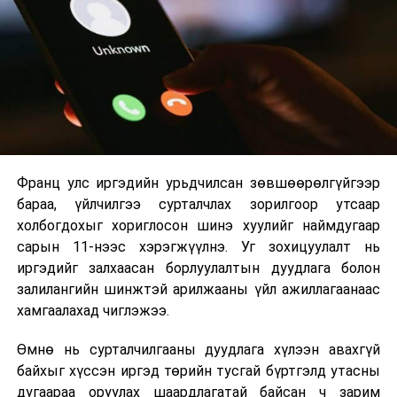
газрын өрийн
удирдлагын
2026 оны 9 дүгээр сарын 1-нээс цахимаар
2023-2025
эхэлнэ.
оны
2026 оны 9 дүгээр сарын 14-нөөс танхимаар
стратегийн
үргэлжилнэ.
баримт
бичгийн
Оюутны дотуур байр
хэрэгжилтийн
тайлан
Франц улс иргэдийн урьдчилсан зөвшөөрөлгүйгээр
2026 оны 9 дүгээр сарын 13-наас оюутнуудыг
бараа, үйлчилгээ сурталчлах зорилгоор утсаар
дотуур байранд оруулж эхэлнэ.
·
Монгол
холбогдохыг хориглосон шинэ хуулийг наймдугаар
Улсын
Сургууль, цэцэрлэгийн үйл ажиллагааны
сарын 11-нээс хэрэгжүүлнэ. Уг зохицуулалт нь
нэгдсэн
зохицуулалт
иргэдийг залхаасан борлуулалтын дуудлага болон
төсвийн 2026
залилангийн шинжтэй арилжааны үйл ажиллагаанаас
оны төсвийн
2026 оны 8 дугаар сарын 17–28-ны өдрүүдэд
хамгаалахад чиглэжээ.
хүрээний
нийслэлийн бүх сургууль, цэцэрлэгт ажлын
мэдэгдэл,
Өмнө нь сурталчилгааны дуудлага хүлээн авахгүй
байранд элсэлт, бүртгэл болон бусад аливаа
2027-2028
байхыг хүссэн иргэд төрийн тусгай бүртгэлд утасны
арга хэмжээ зохион байгуулахгүй болно.
оны төсвийн
дугаараа оруулах шаардлагатай байсан ч зарим