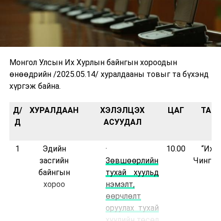
Монгол Улсын Их Хурлын байнгын хороодын
өнөөдрийн /2025.05.14/ хуралдааны товыг та бүхэнд
хүргэж байна.
Д/
ХУРАЛДААН
ХЭЛЭЛЦЭХ
ЦАГ
ТАН
Д
АСУУДАЛ
1
Эдийн
·
10.00
“Их 
засгийн
Зөвшөөрлийн
Чингис
байнгын
тухай хуульд
хороо
нэмэлт,
өөрчлөлт
оруулах тухай
хуулийн төсөл