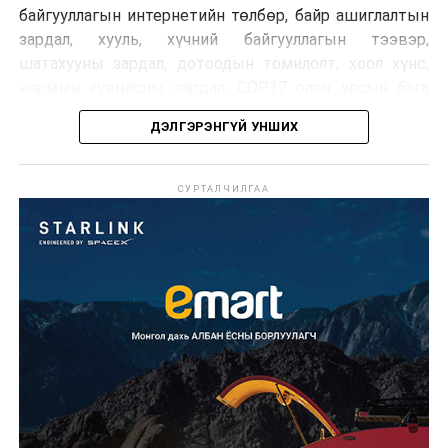
байгууллагын интернетийн төлбөр, байр ашиглалтын
байнгын
төсөл /
анхны
зардал, хууль, хүчний байгууллагын тээвэр,
хорооны
хэлэлцүүлэг
/
шатахууны зардал, дотоодын томилолт, хоол хүнс,
хамтарсан
нормын хувцасны зардал, COP17 олон улсын бага
хуралдаан
хурлын зардал, Засгийн газрын өр, орон нутгийн нөөц
ДЭЛГЭРЭНГҮЙ УНШИХ
хөрөнгийн санхүүжилтийг хэвийн үргэлжлүүлэхээр
шийдвэрлэжээ.
УНШСАН:
1110
СУРТАЛЧИЛГАА
Харин дараах зардлыг хязгаарлахаар болсон байна.
ДАРААХ МЭДЭЭ
Үүнд:
УИХ: Өнөөдөр зохион байгуулагдах сонсгол,
хэлэлцүүлгүүд
Олон улсын болон Засгийн газрын
ӨМНӨХ МЭДЭЭ
шийдвэртэйгээс бусад хурал, зөвлөгөөн, ой,
УИХ: Өнөөдөр хуралдах ажлын хэсгүүд
тэмдэглэлт өдөр, найр наадам, соёлын арга
хэмжээ;
Урьдчилан төлөвлөсөн төрийн өндөр албан
тушаалтны томилолтоос бусад гадаад
томилолт, гадаадын зочин хүлээн авах зардал;