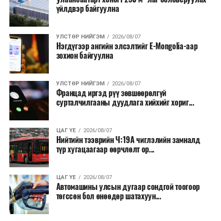
үйлдвэр байгуулна
салбар бүрдээ урсгал зардлыг 20 хувиар бууруулах,
нөхөн томилгоо хийхгүй байх, аялал, амралт, зугаалга,
хамт олны урлаг, спортын арга хэмжээг зохион
УЛСТӨР НИЙГЭМ
2026/08/07
байгуулахгүй байх, төрийн албанд шинэ орон тоо бий
Нэгдүгээр ангийн элсэлтийг E-Mongolia-аар
зохион байгуулна
болгохгүй байх, эрчим хүчний хэрэглээг хэмнэх, хурал,
сургалтыг цахим хэлбэрт шилжүүлэх, төрийн албан
хаагчдыг зарим өдрүүдэд цахимаар ажиллуулах арга
УЛСТӨР НИЙГЭМ
2026/08/07
хэмжээг үргэлжлүүлэхийг үүрэг болголоо.
Францад иргэд рүү зөвшөөрөлгүй
сурталчилгааны дуудлага хийхийг хориг...
Төсвийн сахилга бат сайжирч, эдийн засгийн нөхцөл
байдал хэвийн болсон тохиолдолд эдгээр
ЦАГ ҮЕ
2026/08/07
хязгаарлалтыг үе шаттайгаар сулруулах юм.
Нийтийн тээврийн Ч:19А чиглэлийн замналд
түр хугацаагаар өөрчлөлт ор...
ЦАГ ҮЕ
2026/08/07
Автомашины улсын дугаар сондгой тоогоор
төгссөн бол өнөөдөр шатахуун...