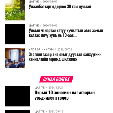
ЦАГ ҮЕ
2026/08/07
Улаанбаатарт өдөртөө 30 хэм дулаан
ЦАГ ҮЕ
2026/08/06
Улсын чанартай хатуу хучилттай авто замын
талаас илүү хувь нь 13-аас...
УЛСТӨР НИЙГЭМ
2026/08/06
Засгийн газар энэ оныг дуустал санхүүгийн
хэмнэлтийн горимд шилжинэ
САНАЛ БОЛГОХ
ЦАГ ҮЕ
2024/12/24
Ойрын 10 хоногийн цаг агаарын
урьдчилсан төлөв
ЦАГ ҮЕ
2021/09/16