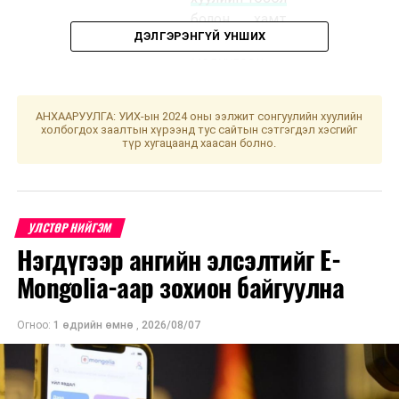
болон хамт
ДЭЛГЭРЭНГҮЙ УНШИХ
өргөн
мэдүүлсэн
хуулийн
төслүүд
/
АНХААРУУЛГА: УИХ-ын 2024 оны ээлжит сонгуулийн хуулийн
Засгийн газар
холбогдох заалтын хүрээнд тус сайтын сэтгэгдэл хэсгийг
түр хугацаанд хаасан болно.
2025.03.26-ны
өдөр өргөн
мэдүүлсэн,
анхны
УЛСТӨР НИЙГЭМ
хэлэлцүүлэг
,
Нэгдүгээр ангийн элсэлтийг E-
үргэлжилнэ
/
Mongolia-аар зохион байгуулна
·
“Монгол
Улсын
Огноо:
1 өдрийн өмнө
,
2026/08/07
хөгжлийн
2026 оны
төлөвлөгөө