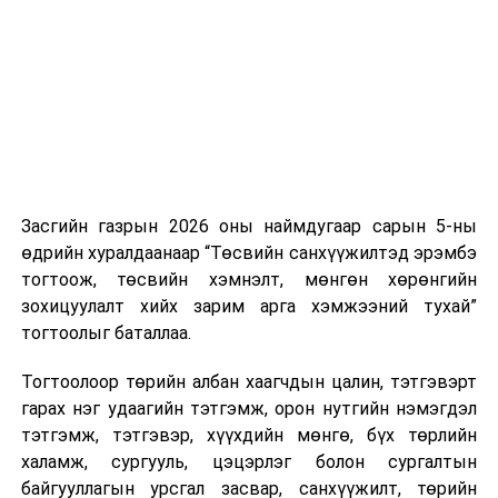
нэгжийг 375 мянга хүртэлх еврогоор торгох
тогтоолын
боломжтой. Харин хэрэглэгч өөрөө зөвшөөрсөн,
төсөл
эсвэл тухайн компанитай өмнө нь гэрээний
харилцаатай бөгөөд шинэ үйлчилгээ санал болгож
3
Аюулгүй
· Байнгын
13.30
“Их з
буй тохиолдолд хориг үйлчлэхгүй. Иргэд
байдал,
хорооны
зөвшөөрөлгүй дуудлагын талаар төрийн цахим
гадаад
тогтоолын
хуудсаар мэдээлэх боломжтой.
бодлогын
төсөл /
байнгын
Засгийн
Засгийн газрын 2026 оны наймдугаар сарын 5-ны
Шинэ хууль Францын зах зээлд үйлчилдэг гадаадын
хороо
газарт чиглэл
өдрийн хуралдаанаар “Төсвийн санхүүжилтэд эрэмбэ
дуудлагын төвүүдэд нөлөөлөхөөр байна. Тухайлбал,
өгөх тухай
/
тогтоож, төсвийн хэмнэлт, мөнгөн хөрөнгийн
Мароккогийн дуудлагын төвүүдийн орлогын 80 гаруй
зохицуулалт хийх зарим арга хэмжээний тухай”
хувь Францын зах зээлээс бүрддэг бөгөөд тус улсын
4
Төсвийн
· “Хууль
15.00
“Жан
тогтоолыг баталлаа.
40–50 мянган ажлын байр эрсдэлд орж болзошгүйг
байнгын
хэрэгжүүлэх
Д.Сүхб
Мароккогийн хөдөлмөр эрхлэлтийн сайд мэдэгджээ.
Тогтоолоор төрийн албан хаагчдын цалин, тэтгэвэрт
хороо,
арга
гарах нэг удаагийн тэтгэмж, орон нутгийн нэмэгдэл
Байгаль
хэмжээний
тэтгэмж, тэтгэвэр, хүүхдийн мөнгө, бүх төрлийн
орчин, хүнс,
тухай” Улсын
халамж, сургууль, цэцэрлэг болон сургалтын
хөдөө аж
Их Хурлын
байгууллагын урсгал засвар, санхүүжилт, төрийн
ахуйн
тогтоолын