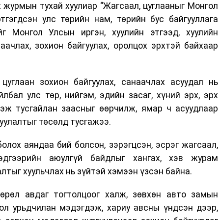
х журмын тухай хуулиар “Жагсаал, цуглааныг Монгол
тгэгдсэн улс төрийн нам, төрийн бус байгууллага
йг Монгол Улсын иргэн, хуулийн этгээд, хуулийн
аачлах, зохион байгуулах, оролцох эрхтэй байхаар
 цуглаан зохион байгуулах, санаачлах асуудал нь
лбал улс төр, нийгэм, эдийн засаг, хүний эрх, эрх
гэж тусгайлан заасныг өөрчилж, ямар ч асуудлаар
цуулалтыг төсөлд тусгажээ.
болох аяндаа бий болсон, зэрэгцсэн, эсрэг жагсаал,
эдгээрийн аюулгүй байдлыг хангах, хэв журам
лтыг хуульчлах нь зүйтэй хэмээн үзсэн байна.
өрөл авдаг тогтолцоог халж, зөвхөн авто замын
бол урьдчилан мэдэгдэж, хариу авсны үндсэн дээр,