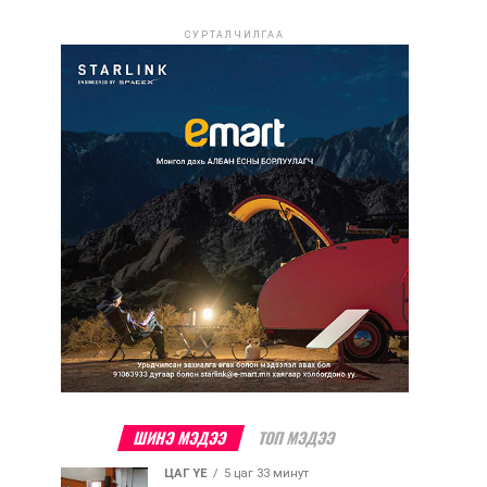
СУРТАЛЧИЛГАА
ШИНЭ МЭДЭЭ
ТОП МЭДЭЭ
ЦАГ ҮЕ
5 цаг 33 минут