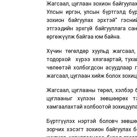
Жагсаал, цуглаан зохион байгуула
Улсын иргэн, улсын бүртгэлд бүр
зохион байгуулах эрхтэй” гэсни
этгээдийн эрхгүй байгууллага сан
өргөжүүлж байгаа юм байна.
Хүчин төгөлдөр хуульд жагсаал,
тодорхой хүрээ хязгаартай, тухай
чөлөөтэй холбогдсон асуудлаар 
жагсаал, цуглаан хийж болох зохи
Жагсаал, цуглааны төрөл, хэлбэр 
цуглааныг хүлээн зөвшөөрөх т
хамгаалахтай холбоотой зохицуула
Бүртгүүлэх нэртэй боловч зөвшө
зорчих хэсэгт зохион байгуулах 