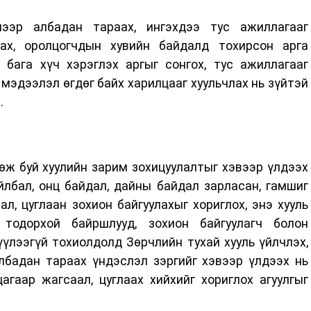
лээр албадан тараах, ингэхдээ тус ажиллагааг
лах, оролцогчдын хувийн байдалд тохирсон арга
 бага хүч хэрэглэх аргыг сонгох, тус ажиллагааг
мэдээлэл өгдөг байх харилцааг хуульчлах нь зүйтэй
.
өж буй хуулийн зарим зохицуулалтыг хэвээр үлдээх
йлбал, онц байдал, дайны байдал зарласан, гамшиг
л, цуглаан зохион байгуулахыг хориглох, энэ хууль
 тодорхой байршлууд, зохион байгуулагч болон
үүлээгүй тохиолдолд Зөрчлийн тухай хууль үйлчлэх,
албадан тараах үндэслэл зэргийг хэвээр үлдээх нь
гаар жагсаал, цуглаах хийхийг хориглох агуулгыг