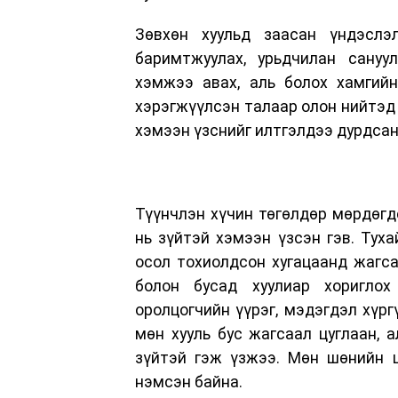
Зөвхөн хуульд заасан үндэслэ
баримтжуулах, урьдчилан сануу
хэмжээ авах, аль болох хамгийн
хэрэгжүүлсэн талаар олон нийтэд 
хэмээн үзснийг илтгэлдээ дурдсан
Түүнчлэн хүчин төгөлдөр мөрдөгд
нь зүйтэй хэмээн үзсэн гэв. Туха
осол тохиолдсон хугацаанд жагсаа
болон бусад хуулиар хориглох
оролцогчийн үүрэг, мэдэгдэл хүрг
мөн хууль бус жагсаал цуглаан, 
зүйтэй гэж үзжээ. Мөн шөнийн ца
нэмсэн байна.