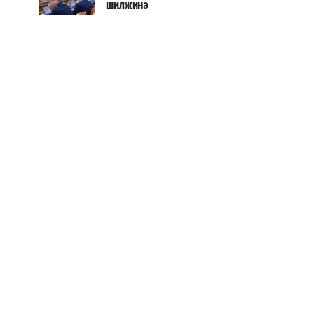
шилжинэ