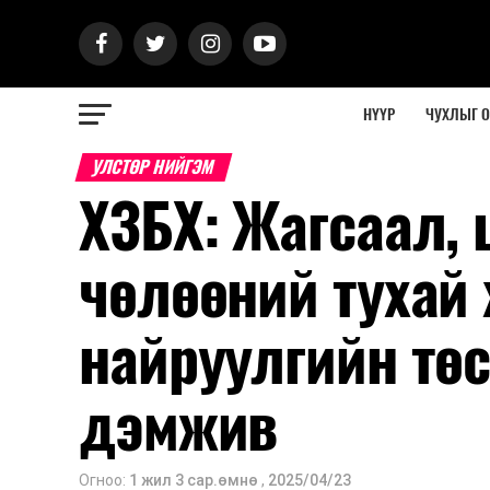
НҮҮР
ЧУХЛЫГ 
УЛСТӨР НИЙГЭМ
ХЗБХ: Жагсаал, 
чөлөөний тухай
найруулгийн тө
дэмжив
Огноо:
1 жил 3 сар.өмнө
,
2025/04/23