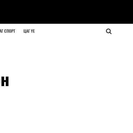
АГ СПОРТ
ЦАГ ҮЕ
эн