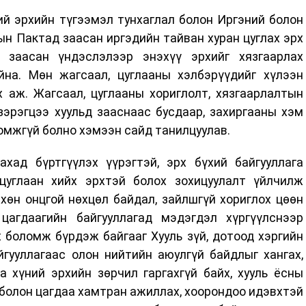
ий эрхийн түгээмэл тунхаглал болон Иргэний болон
ын Пактад заасан иргэдийн тайван хуран цуглах эрх
д заасан үндэслэлээр энэхүү эрхийг хязгаарлах
на. Мөн жагсаал, цуглааны хэлбэрүүдийг хүлээн
 аж. Жагсаал, цуглааны хориглолт, хязгаарлалтын
зэрэгцээ хуульд зааснаас бусдаар, захиргааны хэм
омжгүй болно хэмээн сайд танилцуулав.
ахад бүртгүүлэх үүрэгтэй, эрх бүхий байгууллага
цуглаан хийх эрхтэй болох зохицуулалт үйлчилж
хөн онцгой нөхцөл байдал, зайлшгүй хориглох цөөн
цагдаагийн байгууллагад мэдэгдэл хүргүүлснээр
х боломж бүрдэж байгааг Хууль зүй, дотоод хэргийн
йгууллагаас олон нийтийн аюулгүй байдлыг хангах,
 хүний эрхийн зөрчил гаргахгүй байх, хууль ёсны
 болон цагдаа хамтран ажиллах, хоорондоо идэвхтэй