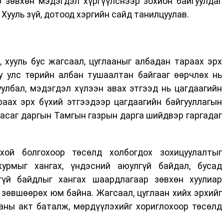
р зөвхөн мэдэгдэл хүргүүлснээр зохион байгуулдаг
Хууль зүй, дотоод хэргийн сайд танилцуулав.
, хууль бус жагсаал, цуглааныг албадан тараах эрх
у улс төрийн албан тушаалтан байгааг өөрчлөх нь
улбал, мэдэгдэл хүлээн авах этгээд нь цагдаагийн
раах эрх бүхий этгээдээр цагдаагийн байгууллагын
асаг даргын Тамгын газрын дарга шийдвэр гаргадаг
рхой болгохоор төсөлд холбогдох зохицуулалтыг
урмыг хангах, үндэсний аюулгүй байдал, бусад
гүй байдлыг хангах шаардлагаар зөвхөн хуулиар
 зөвшөөрөх юм байна. Жагсаал, цуглаан хийх эрхийг
ааны акт баталж, мөрдүүлэхийг хориглохоор төсөлд