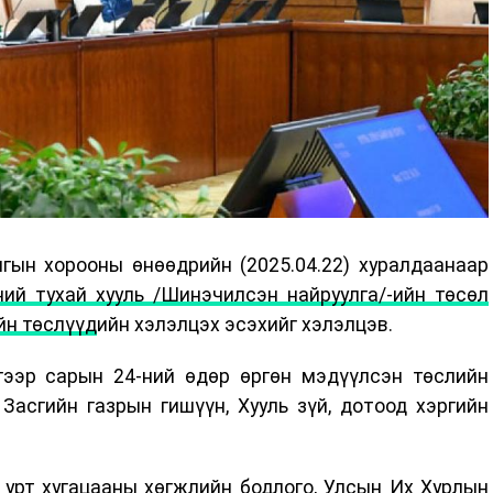
гын хорооны өнөөдрийн (2025.04.22) хуралдаанаар
ний тухай хууль /Шинэчилсэн найруулга/-ийн төсөл
йн төслүүд
ийн хэлэлцэх эсэхийг хэлэлцэв.
гээр сарын 24-ний өдөр өргөн мэдүүлсэн төслийн
Засгийн газрын гишүүн, Хууль зүй, дотоод хэргийн
 урт хугацааны хөгжлийн бодлого, Улсын Их Хурлын