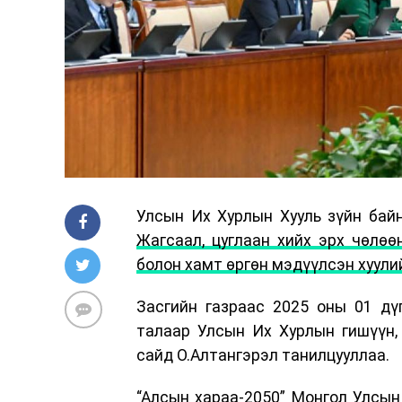
Улсын Их Хурлын Хууль зүйн байн
Жагсаал, цуглаан хийх эрх чөлөө
болон хамт өргөн мэдүүлсэн хуули
Засгийн газраас 2025 оны 01 дү
талаар Улсын Их Хурлын гишүүн, 
сайд О.Алтангэрэл танилцууллаа.
“Алсын хараа-2050” Монгол Улсын