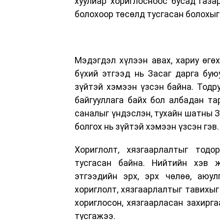
хуулиар хориглосноос бусад газа
болохоор төсөлд тусгасан болохыг 
Мэдэгдэл хүлээн авах, хариу өгөх
бүхий этгээд нь Засаг дарга бую
зүйтэй хэмээн үзсэн байна. Тодру
байгууллага байх бол албадан та
саналыг үндэслэн, тухайн шатны З
болгох нь зүйтэй хэмээн үзсэн гэв.
Хориглолт, хязгаарлалтыг тодо
тусгасан байна. Нийтийн хэв ж
этгээдийн эрх, эрх чөлөө, аюул
хориглолт, хязгаарлалтыг тавихыг
хориглосон, хязгаарласан захирг
тусгажээ.