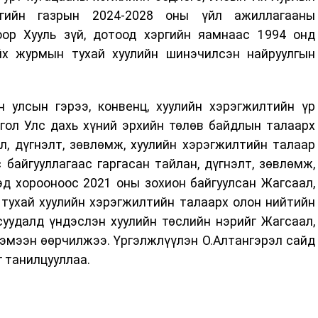
гийн газрын 2024-2028 оны үйл ажиллагааны
оор Хууль зүй, дотоод хэргийн яамнаас 1994 онд
йх журмын тухай хуулийн шинэчилсэн найруулгын
 улсын гэрээ, конвенц, хуулийн хэрэгжилтийн үр
гол Улс дахь хүний эрхийн төлөв байдлын талаарх
л, дүгнэлт, зөвлөмж, хуулийн хэрэгжилтийн талаар
байгууллагаас гаргасан тайлан, дүгнэлт, зөвлөмж,
д хорооноос 2021 оны зохион байгуулсан Жагсаал,
 тухай хуулийн хэрэгжилтийн талаарх олон нийтийн
суудалд үндэслэн хуулийн төслийн нэрийг Жагсаал,
хэмээн өөрчилжээ. Үргэлжлүүлэн О.Алтангэрэл сайд
г танилцууллаа.