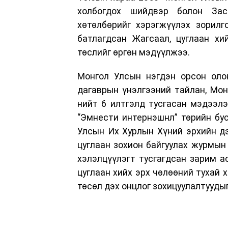
холбогдох шийдвэр болон Зас
хөтөлбөрийг хэрэгжүүлэх зорилг
батлагдсан Жагсаал, цуглаан хи
төслийг өргөн мэдүүлжээ.
Монгол Улсын нэгдэн орсон олон
дагаврын үнэлгээний тайлан, Мон
нийт 6 илтгэлд тусгасан мэдээлэ
“Эмнести интернэшнл” төрийн бус 
Улсын Их Хурлын Хүний эрхийн дэ
цуглаан зохион байгуулах журмын
хэлэлцүүлэгт тусгагдсан зарим а
цуглаан хийх эрх чөлөөний тухай 
төсөл дэх онцлог зохицуулалтууды