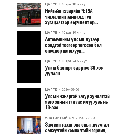
ЦАГ ҮЕ
10 цаг 18 минут
Нийтийн тээврийн Ч:19А
чиглэлийн замналд түр
хугацаагаар өөрчлөлт ор...
ЦАГ ҮЕ
10 цаг 19 минут
Автомашины улсын дугаар
сондгой тоогоор төгссөн бол
өнөөдөр шатахуун...
ЦАГ ҮЕ
10 цаг 24 минут
Улаанбаатарт өдөртөө 30 хэм
дулаан
ЦАГ ҮЕ
2026/08/06
Улсын чанартай хатуу хучилттай
авто замын талаас илүү хувь нь
13-аас...
УЛСТӨР НИЙГЭМ
2026/08/06
Засгийн газар энэ оныг дуустал
санхүүгийн хэмнэлтийн горимд