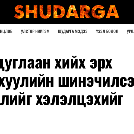
ОНЦЛОВ
УЛСТӨР НИЙГЭМ
ШУДАРГА МЭДЭЭ
ҮЗЭЛ БОДОЛ
УРЛ
цуглаан хийх эрх
 хуулийн шинэчилс
слийг хэлэлцэхийг