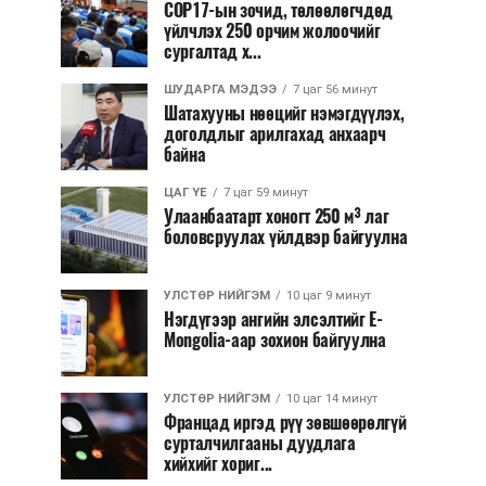
COP17-ын зочид, төлөөлөгчдөд
үйлчлэх 250 орчим жолоочийг
сургалтад х...
ШУДАРГА МЭДЭЭ
7 цаг 56 минут
Шатахууны нөөцийг нэмэгдүүлэх,
доголдлыг арилгахад анхаарч
байна
ЦАГ ҮЕ
7 цаг 59 минут
Улаанбаатарт хоногт 250 м³ лаг
боловсруулах үйлдвэр байгуулна
УЛСТӨР НИЙГЭМ
10 цаг 9 минут
Нэгдүгээр ангийн элсэлтийг E-
Mongolia-аар зохион байгуулна
УЛСТӨР НИЙГЭМ
10 цаг 14 минут
Францад иргэд рүү зөвшөөрөлгүй
сурталчилгааны дуудлага
хийхийг хориг...