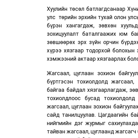
Хуулийн төсөл батлагдсанаар Хүн
улс төрийн эрхийн тухай олон улс
бүрэн хангагдаж, зөвхөн хууль
зохицуулалт баталгаажих юм бай
зөвшөөрөх эрх зүйн орчин бүрдэх
хүрээ хязгаар тодорхой болохын 
хэмжээний актаар хязгаарлах бол
Жагсаал, цуглаан зохион байгуул
бүртгэсэн тохиолдолд жагсаал, 
байгаа байдал хязгаарлагдаж, зөв
тохиолдлоос бусад тохиолдолд 
жагсаал, цуглаан зохион байгуула
сайд танилцуулав. Цагдаагийн ба
нийгмийн дэг журмыг сахиулахдаа
тайван жагсаал, цуглаанд жагсагч