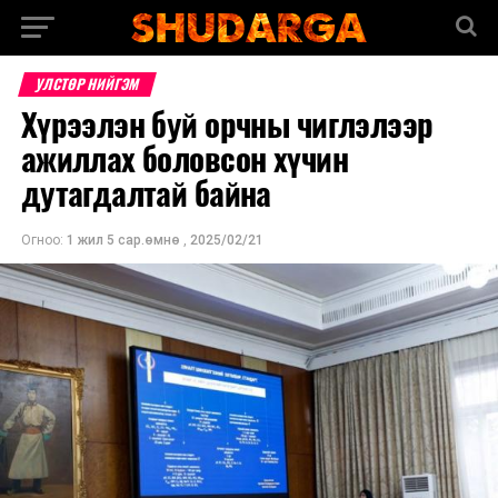
УЛСТӨР НИЙГЭМ
Хүрээлэн буй орчны чиглэлээр
ажиллах боловсон хүчин
дутагдалтай байна
Огноо:
1 жил 5 сар.өмнө
,
2025/02/21