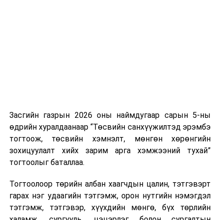
Хуулийг зөрчиж дуудлага хийсэн хувь хүнийг нэг
дуудлага тутамд 75 мянга хүртэлх евро, аж ахуйн
нэгжийг 375 мянга хүртэлх еврогоор торгох
боломжтой. Харин хэрэглэгч өөрөө зөвшөөрсөн,
эсвэл тухайн компанитай өмнө нь гэрээний
харилцаатай бөгөөд шинэ үйлчилгээ санал болгож
буй тохиолдолд хориг үйлчлэхгүй. Иргэд
зөвшөөрөлгүй дуудлагын талаар төрийн цахим
хуудсаар мэдээлэх боломжтой.
Засгийн газрын 2026 оны наймдугаар сарын 5-ны
Шинэ хууль Францын зах зээлд үйлчилдэг гадаадын
өдрийн хуралдаанаар “Төсвийн санхүүжилтэд эрэмбэ
дуудлагын төвүүдэд нөлөөлөхөөр байна. Тухайлбал,
тогтоож, төсвийн хэмнэлт, мөнгөн хөрөнгийн
Мароккогийн дуудлагын төвүүдийн орлогын 80 гаруй
зохицуулалт хийх зарим арга хэмжээний тухай”
хувь Францын зах зээлээс бүрддэг бөгөөд тус улсын
тогтоолыг баталлаа.
40–50 мянган ажлын байр эрсдэлд орж болзошгүйг
Мароккогийн хөдөлмөр эрхлэлтийн сайд мэдэгджээ.
Тогтоолоор төрийн албан хаагчдын цалин, тэтгэвэрт
гарах нэг удаагийн тэтгэмж, орон нутгийн нэмэгдэл
тэтгэмж, тэтгэвэр, хүүхдийн мөнгө, бүх төрлийн
халамж, сургууль, цэцэрлэг болон сургалтын