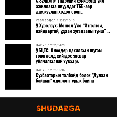
С.Зулпхар: Үндэсний хэмжээнд үйл
ажиллагаа явуулдаг ТББ-аар
дамжуулан хөдөө орон...
ҮЗЭЛ БОДОЛ
2023/10/10
У.Хүрэлсүх: Монгол Улс “Итгэлтэй,
найдвартай, удаан хугацааны түнш” ...
ЦАГ ҮЕ
2026/04/29
УБЦТС: Өнөөдөр цахилгаан шугам
тоноглолд хийгдэх засвар
үйлчилгээний хуваарь
ЦАГ ҮЕ
2025/05/02
Сүхбаатарын талбайд болох "Дулаан
байшин" өдөрлөгт урьж байна