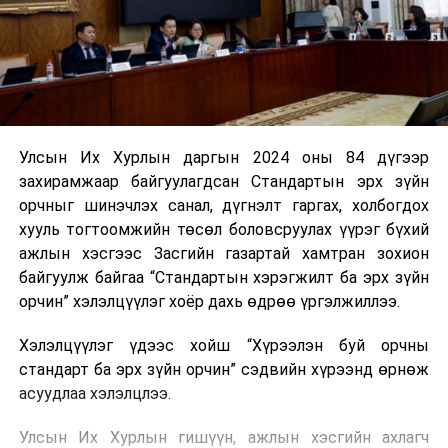
Улсын Их Хурлын даргын 2024 оны 84 дүгээр
захирамжаар байгуулагдсан Стандартын эрх зүйн
орчныг шинэчлэх санал, дүгнэлт гаргах, холбогдох
хууль тогтоомжийн төсөл боловсруулах үүрэг бүхий
ажлын хэсгээс Засгийн газартай хамтран зохион
байгуулж байгаа “Стандартын хэрэгжилт ба эрх зүйн
орчин” хэлэлцүүлэг хоёр дахь өдрөө үргэлжиллээ.
Хэлэлцүүлэг үдээс хойш “Хүрээлэн буй орчны
стандарт ба эрх зүйн орчин” сэдвийн хүрээнд өрнөж
асуудлаа хэлэлцлээ.
Улсын Их Хурлын гишүүн, ажлын хэсгийн ахлагч