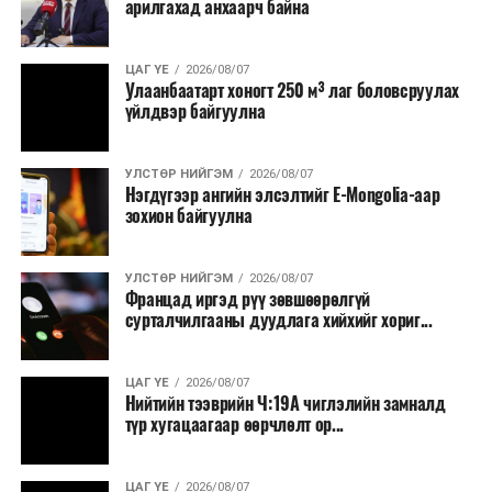
арилгахад анхаарч байна
томилолт, гадаадын зочин хүлээн авах зардал;
Зайлшгүй шаардлагагүй тоног төхөөрөмж,
ЦАГ ҮЕ
2026/08/07
тавилга, автомашин худалдан авах;
Улаанбаатарт хоногт 250 м³ лаг боловсруулах
үйлдвэр байгуулна
Батлан хамгаалах, хууль зүйн салбараас бусад
сургалт, дадлага;
УЛСТӨР НИЙГЭМ
2026/08/07
Хуулиар заавал мэдээлэхээс бусад кино,
Нэгдүгээр ангийн элсэлтийг E-Mongolia-аар
контент, хэвлэлийн зардал;
зохион байгуулна
Заавал олгохоос бусад тэтгэмж, урамшуулал.
УЛСТӨР НИЙГЭМ
2026/08/07
Санхүүгийн хэмнэлтийн горимыг 2026 оны
Францад иргэд рүү зөвшөөрөлгүй
арванхоёрдугаар сарын 31 хүртэл мөрдөнө. Харин
сурталчилгааны дуудлага хийхийг хориг...
эрүүл мэндийн салбар уг хэмнэлтийн горимд
хамрагдахгүй бөгөөд цэцэрлэг, сургуулийн хүүхдийн
ЦАГ ҮЕ
2026/08/07
эрт илрүүлэг, вакцинжуулалт, томуу, томуу төст
Нийтийн тээврийн Ч:19А чиглэлийн замналд
өвчний эсрэг арга хэмжээ зэрэг зайлшгүй
түр хугацаагаар өөрчлөлт ор...
шаардлагатай ажлууд төлөвлөгөөний дагуу
үргэлжилнэ гэж Ерөнхий сайд Н.Учрал онцоллоо.
ЦАГ ҮЕ
2026/08/07