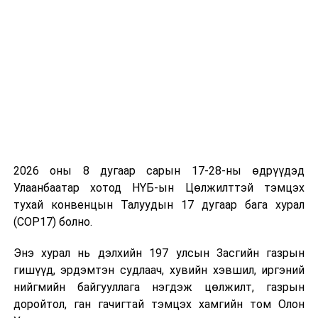
2022 онд Байгаль орчин, аялал жуулчлалын салбарт
хамаарах 361 стандартад техникийн үзлэг хийж,
өнгөрсөн онд 3 стандартыг шинэчилж, 8 стандартыг
шинээр боловсруулсан байна.
Тус салбарын хэмжээнд 94 журам мөрдөгддөг.
Салбарын хуулиуд, тэдгээрийг дагаж гарсан дүрэм,
журамд дүн шинжилгээ хийж, харилцан үйлчлэл,
уялдаа холбооны зураглал гаргах шаардлагатай
2026 оны 8 дугаар сарын 17-28-ны өдрүүдэд
байгааг тодотгов. Мөн боловсон хүчний дутагдалтай
Улаанбаатар хотод НҮБ-ын Цөлжилттэй тэмцэх
байгааг харгалзан үзэж, тэтгэлэгт хамруулах
тухай конвенцын Талуудын 17 дугаар бага хурал
чиглэлээр бодлогын хэмжээнд анхаарах хэрэгцээ
(COP17) болно.
бий хэмээлээ.
Энэ хурал нь дэлхийн 197 улсын Засгийн газрын
Цаг уур, орчны шинжилгээний газрын Орчны хяналт,
гишүүд, эрдэмтэн судлаач, хувийн хэвшил, иргэний
шинжилгээний хэлтсийн дарга С.Энхмаа Хүрээлэн
нийгмийн байгууллага нэгдэж цөлжилт, газрын
буй орчны чанарын хяналт шинжилгээний өнөөгийн
доройтол, ган гачигтай тэмцэх хамгийн том Олон
байдал, шийдвэрлэх арга замын талаар танилцуулсан