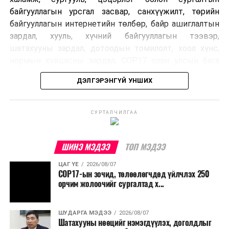
байгууллагын урсгал засвар, санхүүжилт, төрийн
байгууллагын интернетийн төлбөр, байр ашиглалтын
зардал, хууль, хүчний байгууллагын тээвэр,
шатахууны зардал, дотоодын томилолт, хоол хүнс,
нормын хувцасны зардал, COP17 олон улсын бага
хурлын зардал, Засгийн газрын өр, орон нутгийн нөөц
ДЭЛГЭРЭНГҮЙ УНШИХ
хөрөнгийн санхүүжилтийг хэвийн үргэлжлүүлэхээр
шийдвэрлэжээ.
СУРТАЛЧИЛГАА
Харин дараах зардлыг хязгаарлахаар болсон байна.
Үүнд:
ШИНЭ МЭДЭЭ
ТОП МЭДЭЭ
Олон улсын болон Засгийн газрын
ЦАГ ҮЕ
2026/08/07
шийдвэртэйгээс бусад хурал, зөвлөгөөн, ой,
COP17-ын зочид, төлөөлөгчдөд үйлчлэх 250
тэмдэглэлт өдөр, найр наадам, соёлын арга
орчим жолоочийг сургалтад х...
хэмжээ;
Урьдчилан төлөвлөсөн төрийн өндөр албан
ШУДАРГА МЭДЭЭ
2026/08/07
Шатахууны нөөцийг нэмэгдүүлэх, доголдлыг
тушаалтны томилолтоос бусад гадаад