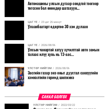
Автомашины улсын дугаар сондгой тоогоор
Мөн бүх шатны төсвийн ерөнхийлөн захирагч нарт
төгссөн бол өнөөдөр шатахуун...
салбар бүрдээ урсгал зардлыг 20 хувиар бууруулах,
нөхөн томилгоо хийхгүй байх, аялал, амралт, зугаалга,
ЦАГ ҮЕ
23 цаг 26 минут
хамт олны урлаг, спортын арга хэмжээг зохион
Улаанбаатарт өдөртөө 30 хэм дулаан
байгуулахгүй байх, төрийн албанд шинэ орон тоо бий
болгохгүй байх, эрчим хүчний хэрэглээг хэмнэх, хурал,
сургалтыг цахим хэлбэрт шилжүүлэх, төрийн албан
ЦАГ ҮЕ
2026/08/06
хаагчдыг зарим өдрүүдэд цахимаар ажиллуулах арга
Улсын чанартай хатуу хучилттай авто замын
хэмжээг үргэлжлүүлэхийг үүрэг болголоо.
талаас илүү хувь нь 13-аас...
Төсвийн сахилга бат сайжирч, эдийн засгийн нөхцөл
УЛСТӨР НИЙГЭМ
2026/08/06
байдал хэвийн болсон тохиолдолд эдгээр
Засгийн газар энэ оныг дуустал санхүүгийн
хязгаарлалтыг үе шаттайгаар сулруулах юм.
хэмнэлтийн горимд шилжинэ
САНАЛ БОЛГОХ
УЛСТӨР НИЙГЭМ
2022/03/22