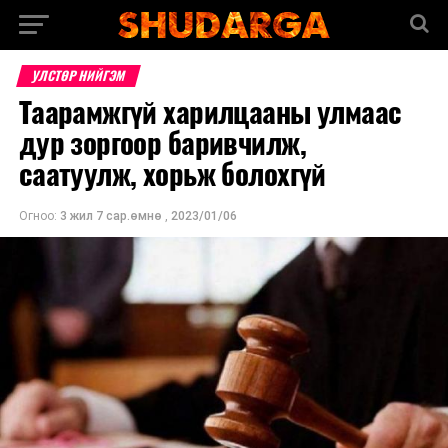
УЛСТӨР НИЙГЭМ
Таарамжгүй харилцааны улмаас
дур зоргоор баривчилж,
саатуулж, хорьж болохгүй
Огноо:
3 жил 7 сар.өмнө
,
2023/01/06