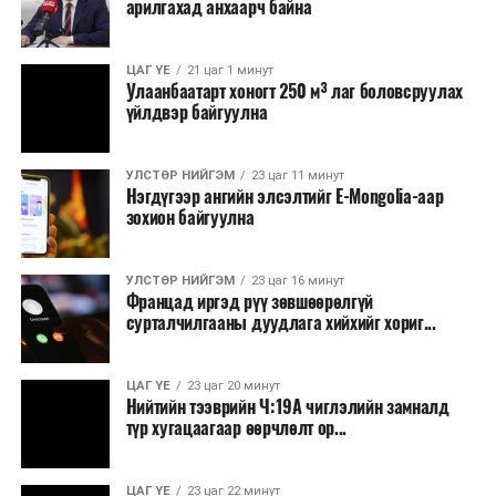
арилгахад анхаарч байна
томилолт, гадаадын зочин хүлээн авах зардал;
Зайлшгүй шаардлагагүй тоног төхөөрөмж,
ЦАГ ҮЕ
21 цаг 1 минут
тавилга, автомашин худалдан авах;
Улаанбаатарт хоногт 250 м³ лаг боловсруулах
үйлдвэр байгуулна
Батлан хамгаалах, хууль зүйн салбараас бусад
сургалт, дадлага;
УЛСТӨР НИЙГЭМ
23 цаг 11 минут
Хуулиар заавал мэдээлэхээс бусад кино,
Нэгдүгээр ангийн элсэлтийг E-Mongolia-аар
контент, хэвлэлийн зардал;
зохион байгуулна
Заавал олгохоос бусад тэтгэмж, урамшуулал.
УЛСТӨР НИЙГЭМ
23 цаг 16 минут
Санхүүгийн хэмнэлтийн горимыг 2026 оны
Францад иргэд рүү зөвшөөрөлгүй
арванхоёрдугаар сарын 31 хүртэл мөрдөнө. Харин
сурталчилгааны дуудлага хийхийг хориг...
эрүүл мэндийн салбар уг хэмнэлтийн горимд
хамрагдахгүй бөгөөд цэцэрлэг, сургуулийн хүүхдийн
ЦАГ ҮЕ
23 цаг 20 минут
эрт илрүүлэг, вакцинжуулалт, томуу, томуу төст
Нийтийн тээврийн Ч:19А чиглэлийн замналд
өвчний эсрэг арга хэмжээ зэрэг зайлшгүй
түр хугацаагаар өөрчлөлт ор...
шаардлагатай ажлууд төлөвлөгөөний дагуу
үргэлжилнэ гэж Ерөнхий сайд Н.Учрал онцоллоо.
ЦАГ ҮЕ
23 цаг 22 минут