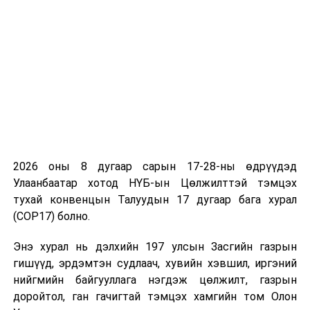
тогтоомж зөрчиж, эрүүлжүүлсэн үйлдэл хамаарахгүй
тул хэргийг хэрэгсэхгүй болгосон давж заалдах
шатны шүүхийг магадлалыг дэмжиж байна” гэжээ.
Хяналтын шатны шүүх давж заалдах шатны шүүхийн
магадлалыг хүчингүй болгох замаар анхан шатны
шүүхийн шийтгэх тогтоолыг хэвээр үлдээхдээ
дараах дүгнэлтийг хийсэн байна.
Согтууруулах ундаа хэтрүүлэн хэрэглэсэн этгээдийг
2026 оны 8 дугаар сарын 17-28-ны өдрүүдэд
албадан эрүүлжүүлэх тухай хуульд өөрийн үйлдлийг
Улаанбаатар хотод НҮБ-ын Цөлжилттэй тэмцэх
удирдан хянах чадваргүй болтлоо согтсоны улмаас
тухай конвенцын Талуудын 17 дугаар бага хурал
хаана байгаагаа болон очих газраа мэдэхгүй болсон,
(COP17) болно.
гудамж талбай, олон нийтийн газар ухаангүй унасан,
энэ байдлаас болж өөрөө осол гэмтэл, гэмт хэрэг,
Энэ хурал нь дэлхийн 197 улсын Засгийн газрын
зөрчилд өртөж болзошгүй болсон этгээдийг
гишүүд, эрдэмтэн судлаач, хувийн хэвшил, иргэний
эрүүлжүүлэх байранд хүргэхээр заасан тул А-д
нийгмийн байгууллага нэгдэж цөлжилт, газрын
холбогдуулан зөвхөн согтуурсан үндэслэлээр
доройтол, ган гачигтай тэмцэх хамгийн том Олон
албадан эрүүлжүүлэх ажиллагааг явуулах үндэслэл