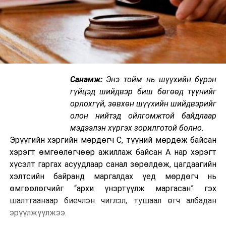
Санамж:
Энэ тойм нь шүүхийн бүрэн
гүйцэд шийдвэр биш бөгөөд түүнийг
орлохгүй, зөвхөн шүүхийн шийдвэрийг
олон нийтэд ойлгомжтой байдлаар
мэдээлэн хүргэх зорилготой болно.
Эрүүгийн хэргийн мөрдөгч С, түүний мөрдөж байсан
хэрэгт өмгөөлөгчөөр ажиллаж байсан А нар хэрэгт
хүсэлт гаргах асуудлаар санал зөрөлдөж, цагдаагийн
хэлтсийн байранд маргалдах үед мөрдөгч нь
өмгөөлөгчийг “архи үнэртүүлж маргасан” гэх
шалтгаанаар биечлэн чиглэл, тушаал өгч албадан
эрүүлжүүлжээ.