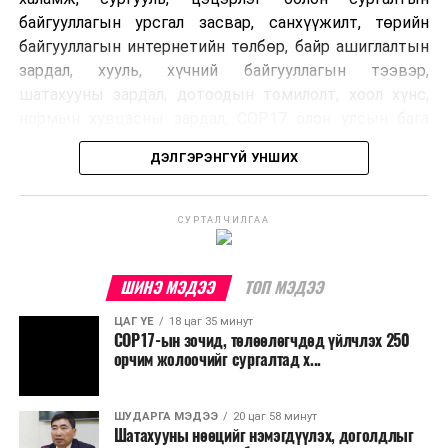
байгууллагын урсгал засвар, санхүүжилт, төрийн
байгууллагын интернетийн төлбөр, байр ашиглалтын
зардал, хууль, хүчний байгууллагын тээвэр,
шатахууны зардал, дотоодын томилолт, хоол хүнс,
нормын хувцасны зардал, COP17 олон улсын бага
хурлын зардал, Засгийн газрын өр, орон нутгийн нөөц
ДЭЛГЭРЭНГҮЙ УНШИХ
хөрөнгийн санхүүжилтийг хэвийн үргэлжлүүлэхээр
шийдвэрлэжээ.
СУРТАЛЧИЛГАА
Харин дараах зардлыг хязгаарлахаар болсон байна.
Үүнд:
ШИНЭ МЭДЭЭ
ТОП МЭДЭЭ
Олон улсын болон Засгийн газрын
ЦАГ ҮЕ
18 цаг 35 минут
шийдвэртэйгээс бусад хурал, зөвлөгөөн, ой,
COP17-ын зочид, төлөөлөгчдөд үйлчлэх 250
тэмдэглэлт өдөр, найр наадам, соёлын арга
орчим жолоочийг сургалтад х...
хэмжээ;
Урьдчилан төлөвлөсөн төрийн өндөр албан
ШУДАРГА МЭДЭЭ
20 цаг 58 минут
Шатахууны нөөцийг нэмэгдүүлэх, доголдлыг
тушаалтны томилолтоос бусад гадаад