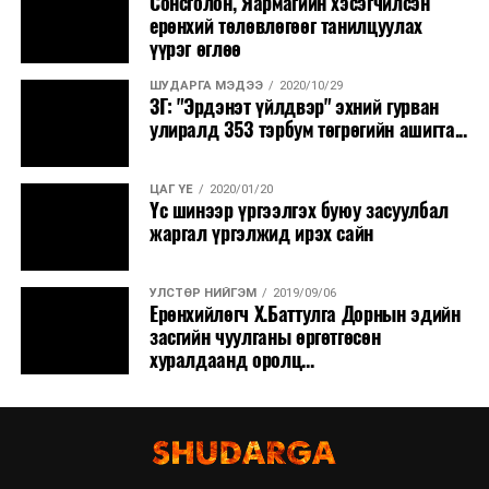
Сонсголон, Яармагийн хэсэгчилсэн
ерөнхий төлөвлөгөөг танилцуулах
үүрэг өглөө
ШУДАРГА МЭДЭЭ
2020/10/29
ЗГ: "Эрдэнэт үйлдвэр" эхний гурван
улиралд 353 тэрбум төгрөгийн ашигта...
ЦАГ ҮЕ
2020/01/20
Үс шинээр үргээлгэх буюу засуулбал
жаргал үргэлжид ирэх сайн
УЛСТӨР НИЙГЭМ
2019/09/06
Ерөнхийлөгч Х.Баттулга Дорнын эдийн
засгийн чуулганы өргөтгөсөн
хуралдаанд оролц...