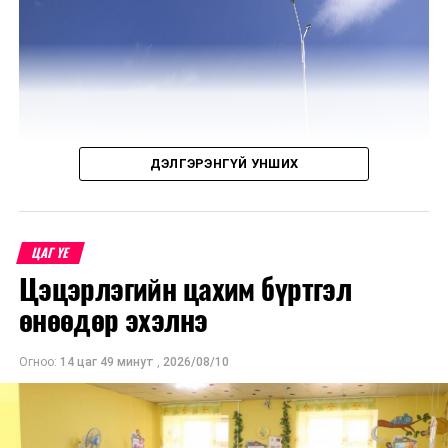
УНШСАН:
1311
ДАРААХ МЭДЭЭ
Б.Бямбасайхан: Халиа тошин үүссэн байршлуудад шар
усны үерийн эрсдэл нэмэгддэг
ДЭЛГЭРЭНГҮЙ УНШИХ
ӨМНӨХ МЭДЭЭ
Гэмт хэргийн шинжтэй 89 гомдол, мэдээллийг шалгав
ЦАГ ҮЕ
Цэцэрлэгийн цахим бүртгэл
өнөөдөр эхэлнэ
Огноо:
14 цаг 49 минут
,
2026/08/10