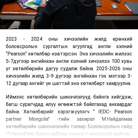
2023 - 2024 оны хичээлийн жилд ерөнхий
боловсролын сургалтын агуулгад англи хэлний
“Pearson” хөтөлбөр нэвтэрсэн. Энэ хичээлийн жилээс
5-7дүгээр ангийнхан англи хэлний хичээлээ 100 хувь
уг хөтөлбөрийн дагуу судалж байна. 2025-2026 оны
хичээлийн жилд 3-9 дүгээр ангийнхан гэх мэтээр 3-
12 дугаар ангийг үе шаттай энэ хөтөлбөрт хамруулна.
Иймээс хөтөлбөрийн шинэчлэлүүд байнга хийгдэж,
багш сурагчдад илүү өгөөжтэй байлгахад анхаардаг
байна. Хөтөлбөрийг хэрэгжүүлэгч " IEDC- Pearson
partner Mongolia" -гийн захирал М.Найдалмаа
хөтөлбөрийн шинэчлэлийн талаар Боловсролын сайд
П.Наранбаяр болон албаны хүмүүст мэдээлэл хийсэн.