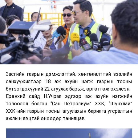
Засгийн газрын дэмжлэгтэй, хөнгөлөлттэй зээлийн
санхүүжилтээр 18 аж ахуйн нэгж газрын тосны
бүтээгдэхүүний 22 агуулах барьж, өргөтгөж эхэлсэн.
Ерөнхий сайд Н.Учрал эдгээр аж ахуйн нэгжийн
төлөөлөл болгон “Сан Петролиум” ХХК, “Шунхлай”
ХХК-ийн газрын тосны агуулахын барилга угсралтын
ажлын явцтай өнөөдөр танилцав.