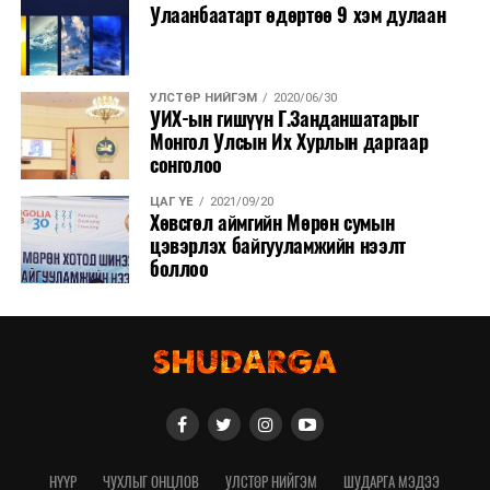
Улаанбаатарт өдөртөө 9 хэм дулаан
тохируулга болон ашиглалтад хүлээлгэн өгөх бэлтгэл
ажлыг гүйцэтгэж байна.
УЛСТӨР НИЙГЭМ
2020/06/30
УИХ-ын гишүүн Г.Занданшатарыг
Монгол Улсын Их Хурлын даргаар
сонголоо
ЦАГ ҮЕ
2021/09/20
Хөвсгөл аймгийн Мөрөн сумын
цэвэрлэх байгууламжийн нээлт
боллоо
НҮҮР
ЧУХЛЫГ ОНЦЛОВ
УЛСТӨР НИЙГЭМ
ШУДАРГА МЭДЭЭ