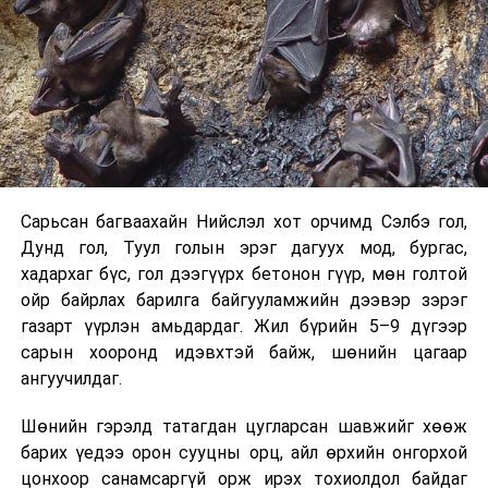
Хэрэв шилжилт хөдөлгөөн хийх бол 2026 оны
08 дугаар сарын 07-ны өдрөөс өмнө
баталгаажуулсан байх.
Харин “Шунхлай” ХХК 100,000 м³ буюу Монгол Улсад
хамгийн том хүчин чадалтайд тооцогдох газрын
тосны бүтээгдэхүүний агуулахыг
Сонгинохайрхандүүргийн 21 дүгээр хороонд барьж
байна. Тус бүр нь 14,000 м³ нэрлэсэн багтаамжтай, 36
Сарьсан багваахайн Нийслэл хот орчимд Сэлбэ гол,
метрийн диаметр, 14.5 метрийн өндөртэй долоон
Дунд гол, Туул голын эрэг дагуух мод, бургас,
босоо ган сав барихаар төлөвлөсөн. Нийт хөрөнгө
хадархаг бүс, гол дээгүүрх бетонон гүүр, мөн голтой
оруулалтын хэмжээ 151.26 тэрбум төгрөг бөгөөд
ойр байрлах барилга байгууламжийн дээвэр зэрэг
жилийн 9 хувийн хүүтэй хөнгөлөлттэй зээлийн
газарт үүрлэн амьдардаг. Жил бүрийн 5–9 дүгээр
хүрээнд арилжааны банкнаас 151.0 тэрбумын
сарын хооронд идэвхтэй байж, шөнийн цагаар
санхүүжилт авсан байна. Газрын тосны
ангуучилдаг.
бүтээгдэхүүний агуулахын барилга угсралтын ажлын
гүйцэтгэл нь 40 хувьтай байгаа бөгөөд 2027 оны 12
Шөнийн гэрэлд татагдан цугларсан шавжийг хөөж
дүгээр сарын 31-нд багтаан бүрэн ашиглалтад
барих үедээ орон сууцны орц, айл өрхийн онгорхой
оруулахаар төлөвлөснийг “Шунхлай” ХХК-ийн техник
цонхоор санамсаргүй орж ирэх тохиолдол байдаг