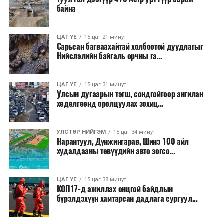
хичээн ажиллаж байна хэмээв.
байна
ЦАГ ҮЕ
15 цаг 21 минут
Сарьсан багваахайтай холбоотой дуудлагыг
Нийслэлийн байгаль орчны га...
ЦАГ ҮЕ
15 цаг 31 минут
Улсын дугаарын тэгш, сондгойгоор ангилан
хөдөлгөөнд оролцуулах зохиц...
УЛСТӨР НИЙГЭМ
15 цаг 34 минут
Нарантуул, Дүнжингарав, Шинэ 100 айл
худалдааны төвүүдийн авто зогсо...
ЦАГ ҮЕ
15 цаг 38 минут
КОП17-д ажиллах онцгой байдлын
бүрэлдэхүүн хамтарсан дадлага сургуул...