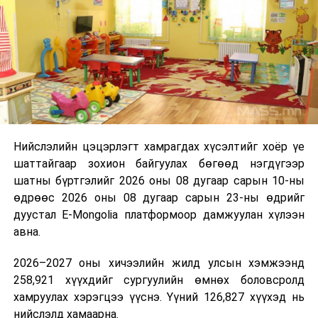
“Сан Петролиум” ХХК нь Сонгинохайрхан дүүргийн 20
дугаар хороонд 16,000м³ үүнээс 8000м3-ийн
багтаамжтай савыг өөрийн хөрөнгө оруулалтаар
барьж байна. Үлдсэн 8000м3 агуулахын нийт хөрөнгө
оруулалтын хэмжээ нь 10.0 тэрбум төгрөг бөгөөд
жилийн есөн хувийн хүүтэй хөнгөлөлттэй зээлийн
хүрээнд 10.0 тэрбум төгрөгийн санхүүжилт
Нийслэлийн цэцэрлэгт хамрагдах хүсэлтийг хоёр үе
арилжааны банкнаас авчээ. Газрын тосны
шаттайгаар зохион байгуулах бөгөөд нэгдүгээр
бүтээгдэхүүний агуулахын барилга угсралтын ажлын
шатны бүртгэлийг 2026 оны 08 дугаар сарын 10-ны
гүйцэтгэл 95 хувьтай байгаа бөгөөд 2026 оны
өдрөөс 2026 оны 08 дугаар сарын 23-ны өдрийг
наймдугаар сарын 20-ны дотор бүрэн дуусгаж,
дуустал E-Mongolia платформоор дамжуулан хүлээн
ашиглалтад оруулах гэж байна. Эдгээр агуулах
авна.
ашиглалтад орсноор Улаанбаатар хотын АИ-92-ийн
хэрэглээний 13 хоногийн хэрэгцээг бүрэн хангах юм.
2026–2027 оны хичээлийн жилд улсын хэмжээнд
Ерөнхий сайд тус агуулахыг ашиглалтад хүлээн
258,921 хүүхдийг сургуулийн өмнөх боловсролд
авахад зөвшөөрлийн саад бэрхшээл учруулахгүй
хамруулах хэрэгцээ үүснэ. Үүний 126,827 хүүхэд нь
байхыг холбогдох албаныханд үүрэг болгов.
нийслэлд хамаарна.