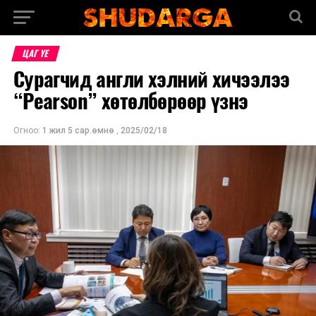
ЦАГ ҮЕ
Сурагчид англи хэлний хичээлээ
“Pearson” хөтөлбөрөөр үзнэ
Огноо:
1 жил 5 сар.өмнө
,
2025/02/18