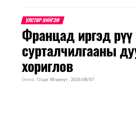
2026 оны 8 дугаар сарын 17–28-ны ө
Энэ хугацаанд хүүхэд бүртгэх дэмжлэ
УЛСТӨР НИЙГЭМ
Францад иргэд рүү
Их, дээд сургуулийн хичээл
сурталчилгааны ду
2026 оны 9 дүгээр сарын 1-нээс цахи
2026 оны 9 дүгээр сарын 14-нөөс та
хориглов
Оюутны дотуур байр
Огноо:
13 цаг 48 минут
,
2026/08/07
2026 оны 9 дүгээр сарын 13-наас ою
Сургууль, цэцэрлэгийн үйл ажиллагаа
2026 оны 8 дугаар сарын 17–28-ны 
байранд элсэлт, бүртгэл болон бусад