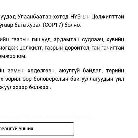
дрүүдэд Улаанбаатар хотод НҮБ-ын Цөлжилттэй
гаар бага хурал (COP17) болно.
ийн газрын гишүүд, эрдэмтэн судлаач, хувийн
нэгдэж цөлжилт, газрын доройтол, ган гачигтай
хэмжээ юм.
н замын хөдөлгөөн, аюулгүй байдал, төрийн
ах зорилгоор боловсролын байгууллагуудын үйл
жүүлэхээр болжээ .
дрүүдэд E-Mongolia системээр бүртгэнэ.
ЭРЭНГҮЙ УНШИХ