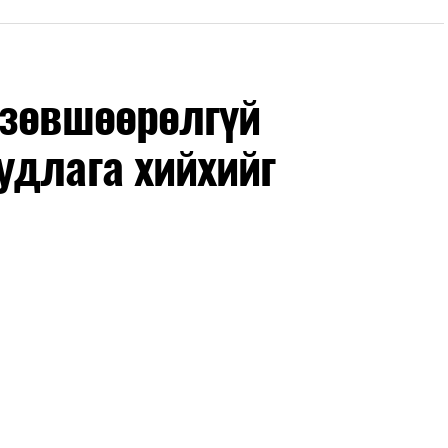
дрүүдэд E-Mongolia системээр бүртгэнэ.
гийн баг сургуулиуд дээр ажиллахгүй.
 зөвшөөрөлгүй
удлага хийхийг
маар эхэлнэ.
нхимаар үргэлжилнэ.
утнуудыг дотуур байранд оруулж эхэлнэ.
ны зохицуулалт
өдрүүдэд нийслэлийн бүх сургууль, цэцэрлэгт ажлын
 аливаа арга хэмжээ зохион байгуулахгүй болно.