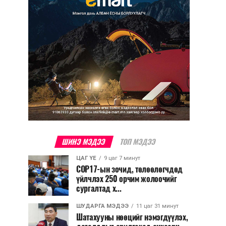
ШИНЭ МЭДЭЭ
ТОП МЭДЭЭ
ЦАГ ҮЕ
9 цаг 7 минут
COP17-ын зочид, төлөөлөгчдөд
үйлчлэх 250 орчим жолоочийг
сургалтад х...
ШУДАРГА МЭДЭЭ
11 цаг 31 минут
Шатахууны нөөцийг нэмэгдүүлэх,