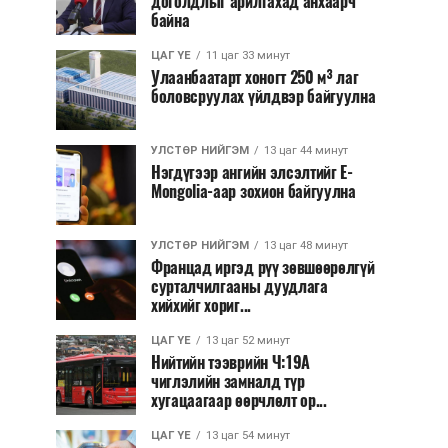
доголдлыг арилгахад анхаарч
байна
ЦАГ ҮЕ
11 цаг 33 минут
Улаанбаатарт хоногт 250 м³ лаг
боловсруулах үйлдвэр байгуулна
УЛСТӨР НИЙГЭМ
13 цаг 44 минут
Нэгдүгээр ангийн элсэлтийг E-
Mongolia-аар зохион байгуулна
УЛСТӨР НИЙГЭМ
13 цаг 48 минут
Францад иргэд рүү зөвшөөрөлгүй
сурталчилгааны дуудлага
хийхийг хориг...
ЦАГ ҮЕ
13 цаг 52 минут
Нийтийн тээврийн Ч:19А
чиглэлийн замналд түр
хугацаагаар өөрчлөлт ор...
ЦАГ ҮЕ
13 цаг 54 минут