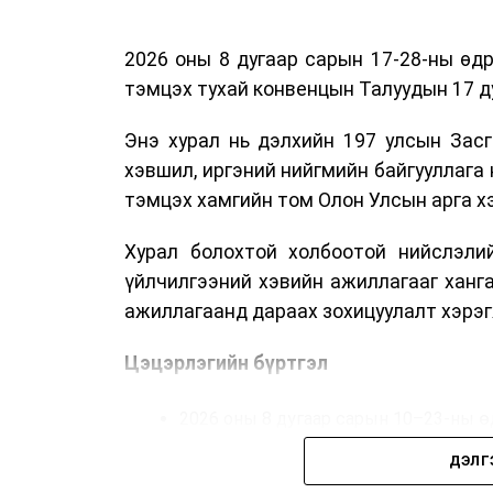
2026 оны 8 дугаар сарын 17-28-ны ө
тэмцэх тухай конвенцын Талуудын 17 ду
Энэ хурал нь дэлхийн 197 улсын Засг
хэвшил, иргэний нийгмийн байгууллага 
тэмцэх хамгийн том Олон Улсын арга 
Хурал болохтой холбоотой нийслэлий
үйлчилгээний хэвийн ажиллагааг ханг
ажиллагаанд дараах зохицуулалт хэрэг
Цэцэрлэгийн бүртгэл
2026 оны 8 дугаар сарын 10–23-ны ө
Нэгдүгээр ангийн элсэлт
ДЭЛГ