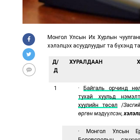
Монгол Улсын Их Хурлын чуулганы
хэлэлцэх асуудлуудыг та бүхэнд т
Д/
ХУРАЛДААН
Д
1
·
Байгаль орчинд нө
тухай хуульд нэмэлт
хуулийн төсөл
/
Засги
өргөн мэдүүлсэн,
хэлэл
· Монгол Улсын Ер
Боловсролын санхүү