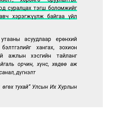
үрд суралцах тэгш боломжийг
 авч хэрэгжүүлж байгаа үйл
 утааны асуудлаар ерөнхий
бэлтгэлийг хангах, зохион
ий ажлын хэсгийн тайланг
йгаль орчин, хүнс, хөдөө аж
санал, дүгнэлт
л өгөх тухай” Улсын Их Хурлын