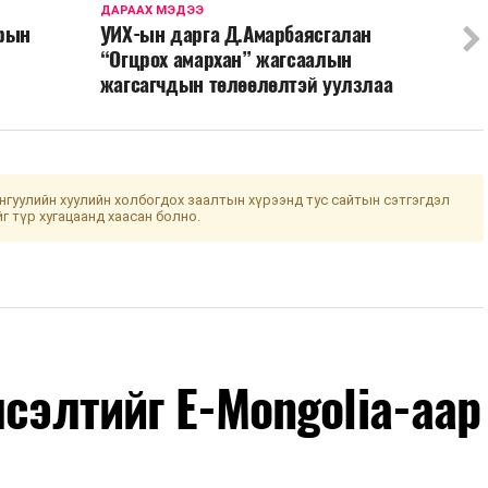
ДАРААХ МЭДЭЭ
арын
УИХ-ын дарга Д.Амарбаясгалан
“Огцрох амархан” жагсаалын
жагсагчдын төлөөлөлтэй уулзлаа
гуулийн хуулийн холбогдох заалтын хүрээнд тус сайтын сэтгэгдэл
йг түр хугацаанд хаасан болно.
лсэлтийг E-Mongolia-аар