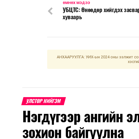
ӨМНӨХ МЭДЭЭ
УБЦТС: Өнөөдөр хийгдэх засв
хуваарь
АНХААРУУЛГА: УИХ-ын 2024 оны ээлжит сон
хэсги
УЛСТӨР НИЙГЭМ
Нэгдүгээр ангийн э
зохион байгуулна