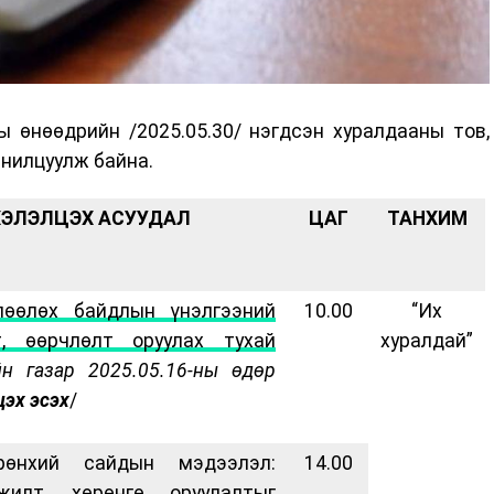
 өнөөдрийн /2025.05.30/ нэгдсэн хуралдааны тов,
анилцуулж байна.
ХЭЛЭЛЦЭХ АСУУДАЛ
ЦАГ
ТАНХИМ
лөөлөх байдлын үнэлгээний
10.00
“Их
, өөрчлөлт оруулах тухай
хуралдай”
йн газар 2025.05.16-ны өдөр
цэх эсэх
/
өнхий сайдын мэдээлэл:
14.00
жилт, хөрөнгө оруулалтыг