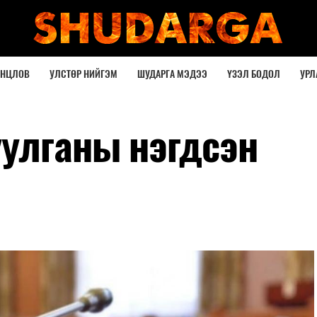
ОНЦЛОВ
УЛСТӨР НИЙГЭМ
ШУДАРГА МЭДЭЭ
ҮЗЭЛ БОДОЛ
УРЛ
уулганы нэгдсэн