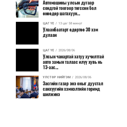
Автомашины улсын дугаар
сондгой тоогоор төгссөн бол
өнөөдөр шатахуун...
ЦАГ ҮЕ
13 цаг 58 минут
Улаанбаатарт өдөртөө 30 хэм
дулаан
ЦАГ ҮЕ
2026/08/06
Улсын чанартай хатуу хучилттай
авто замын талаас илүү хувь нь
13-аас...
УЛСТӨР НИЙГЭМ
2026/08/06
Засгийн газар энэ оныг дуустал
санхүүгийн хэмнэлтийн горимд
шилжинэ