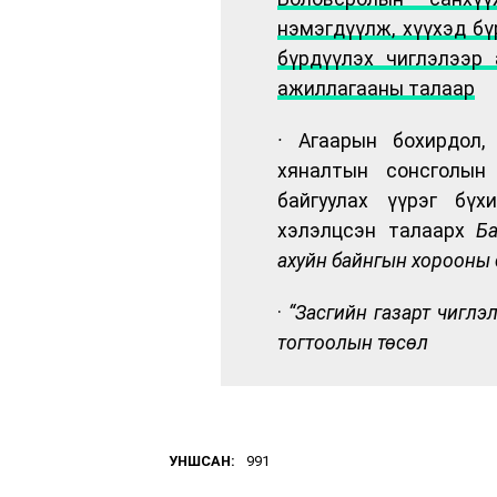
нэмэгдүүлж, хүүхэд б
бүрдүүлэх чиглэлээр
ажиллагааны талаар
·
Агаарын бохирдол,
хяналтын сонсголын 
байгуулах үүрэг бүх
хэлэлцсэн талаарх
Ба
ахуйн байнгын хорооны 
·
“Засгийн газарт чиглэ
тогтоолын төсөл
УНШСАН:
991