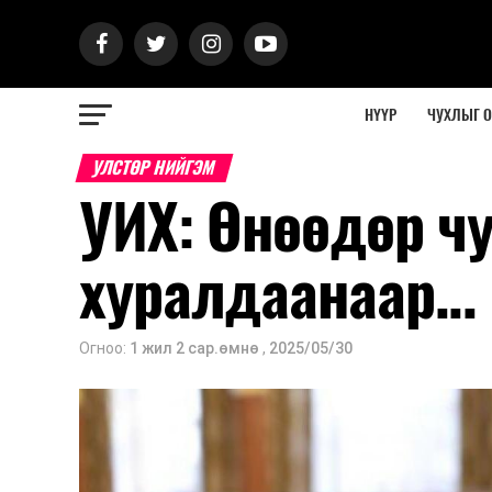
НҮҮР
ЧУХЛЫГ 
УЛСТӨР НИЙГЭМ
УИХ: Өнөөдөр ч
хуралдаанаар...
Огноо:
1 жил 2 сар.өмнө
,
2025/05/30