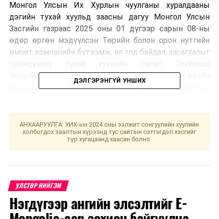
Монгол Улсын Их Хурлын чуулганы хуралдааны
дэгийн тухай хуульд заасны дагуу Монгол Улсын
Засгийн газраас 2025 оны 01 дүгээр сарын 08-ны
өдөр өргөн мэдүүлсэн Төрийн болон орон нутгийн
өмчит компанийн бүтээмж, ил тод байдал, засаглалыг
сайжруулах тухай хуулийн төсөл, “Нийслэл
Улаанбаатар хотын 2040 он хүртэлх хөгжлийн
ДЭЛГЭРЭНГҮЙ УНШИХ
ерөнхий төлөвлөгөөг батлах тухай” Улсын Их Хурлын
тогтоолын төсөл, Монгол Улсын Засгийн газраас
2025 оны 01 дүгээр сарын 09-ний өдөр өргөн
мэдүүлсэн Малын индексжүүлсэн даатгалын тухай
АНХААРУУЛГА: УИХ-ын 2024 оны ээлжит сонгуулийн хуулийн
холбогдох заалтын хүрээнд тус сайтын сэтгэгдэл хэсгийг
хуульд нэмэлт, өөрчлөлт оруулах тухай хуулийн
түр хугацаанд хаасан болно.
төслийг хэлэлцэх эсэх асуудлаар санал хураалт
явуулахад хуралдаанд оролцсон гишүүдийн олонх
дэмжлээ хэмээн
Улсын Их Хурлын Хэвлэл
мэдээллийн газраас мэдээллээ.
УЛСТӨР НИЙГЭМ
Нэгдүгээр ангийн элсэлтийг E-
УНШСАН:
1253
Mongolia-аар зохион байгуулна