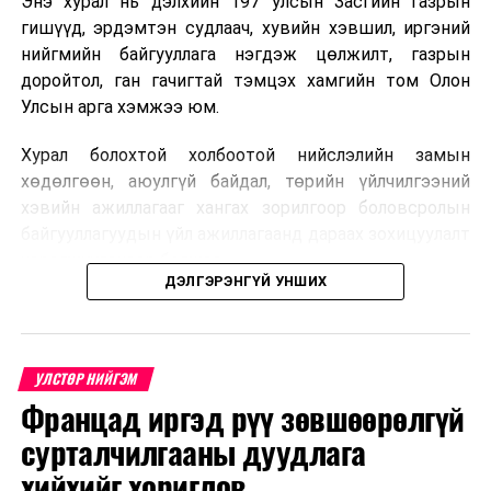
Энэ хурал нь дэлхийн 197 улсын Засгийн газрын
гишүүд, эрдэмтэн судлаач, хувийн хэвшил, иргэний
нийгмийн байгууллага нэгдэж цөлжилт, газрын
доройтол, ган гачигтай тэмцэх хамгийн том Олон
Улсын арга хэмжээ юм.
Хурал болохтой холбоотой нийслэлийн замын
хөдөлгөөн, аюулгүй байдал, төрийн үйлчилгээний
хэвийн ажиллагааг хангах зорилгоор боловсролын
байгууллагуудын үйл ажиллагаанд дараах зохицуулалт
хэрэгжүүлэхээр болжээ .
ДЭЛГЭРЭНГҮЙ УНШИХ
Цэцэрлэгийн бүртгэл
2026 оны 8 дугаар сарын 10–23-ны өдрүүдэд
УЛСТӨР НИЙГЭМ
E-Mongolia системээр бүртгэнэ.
Францад иргэд рүү зөвшөөрөлгүй
Нэгдүгээр ангийн элсэлт
сурталчилгааны дуудлага
хийхийг хориглов
2026 оны 8 дугаар сарын 17–28-ны өдрүүдэд