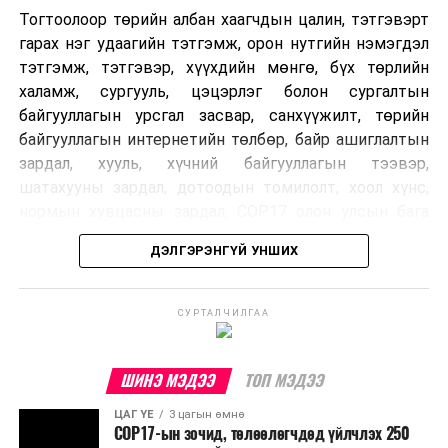
Мароккогийн хөдөлмөр эрхлэлтийн сайд мэдэгджээ.
Тогтоолоор төрийн албан хаагчдын цалин, тэтгэвэрт
гарах нэг удаагийн тэтгэмж, орон нутгийн нэмэгдэл
тэтгэмж, тэтгэвэр, хүүхдийн мөнгө, бүх төрлийн
халамж, сургууль, цэцэрлэг болон сургалтын
байгууллагын урсгал засвар, санхүүжилт, төрийн
байгууллагын интернетийн төлбөр, байр ашиглалтын
зардал, хууль, хүчний байгууллагын тээвэр,
шатахууны зардал, дотоодын томилолт, хоол хүнс,
нормын хувцасны зардал, COP17 олон улсын бага
хурлын зардал, Засгийн газрын өр, орон нутгийн нөөц
ДЭЛГЭРЭНГҮЙ УНШИХ
хөрөнгийн санхүүжилтийг хэвийн үргэлжлүүлэхээр
шийдвэрлэжээ.
СУРТАЛЧИЛГАА
Харин дараах зардлыг хязгаарлахаар болсон байна.
Үүнд:
ШИНЭ МЭДЭЭ
ТОП МЭДЭЭ
Олон улсын болон Засгийн газрын
ЦАГ ҮЕ
3 цагын өмнө
шийдвэртэйгээс бусад хурал, зөвлөгөөн, ой,
COP17-ын зочид, төлөөлөгчдөд үйлчлэх 250