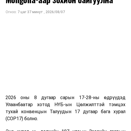
ДАРААХ МЭДЭЭ
“Стратегийн ач холбогдол бүхий ашигт малтмалын
Огноо:
7 цаг 37 минут
,
2026/08/07
ордын төрийн эзэмшлийн хувь, хэмжээг орлуулах
тухай” УИХ-ын тогтоолын төслийг баталлаа
ӨМНӨХ МЭДЭЭ
ТББХ-ны ажлын хэсэг өнөөдөр хуралдана
2026 оны 8 дугаар сарын 17-28-ны өдрүүдэд
Улаанбаатар хотод НҮБ-ын Цөлжилттэй тэмцэх
тухай конвенцын Талуудын 17 дугаар бага хурал
(COP17) болно.