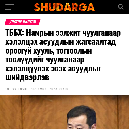
УЛСТӨР НИЙГЭМ
ТББХ: Намрын ээлжит чуулганаар
хэлэлцэх асуудлын жагсаалтад
ороогүй хууль, тогтоолын
төслүүдийг чуулганаар
хэлэлцүүлэх эсэх асуудлыг
шийдвэрлэв
Огноо:
1 жил 7 сар.өмнө
,
2025/01/10