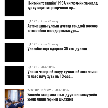
эрт илрүүлэг, вакцинжуулалт, томуу, томуу төст
Нийтийн тээврийн Ч:19А чиглэлийн замналд
өвчний эсрэг арга хэмжээ зэрэг зайлшгүй
түр хугацаагаар өөрчлөлт ор...
шаардлагатай ажлууд төлөвлөгөөний дагуу
үргэлжилнэ гэж Ерөнхий сайд Н.Учрал онцоллоо.
ЦАГ ҮЕ
7 цаг 47 минут
Автомашины улсын дугаар сондгой тоогоор
Мөн бүх шатны төсвийн ерөнхийлөн захирагч нарт
төгссөн бол өнөөдөр шатахуун...
салбар бүрдээ урсгал зардлыг 20 хувиар бууруулах,
нөхөн томилгоо хийхгүй байх, аялал, амралт, зугаалга,
ЦАГ ҮЕ
7 цаг 51 минут
хамт олны урлаг, спортын арга хэмжээг зохион
Улаанбаатарт өдөртөө 30 хэм дулаан
байгуулахгүй байх, төрийн албанд шинэ орон тоо бий
болгохгүй байх, эрчим хүчний хэрэглээг хэмнэх, хурал,
сургалтыг цахим хэлбэрт шилжүүлэх, төрийн албан
ЦАГ ҮЕ
2026/08/06
хаагчдыг зарим өдрүүдэд цахимаар ажиллуулах арга
Улсын чанартай хатуу хучилттай авто замын
хэмжээг үргэлжлүүлэхийг үүрэг болголоо.
талаас илүү хувь нь 13-аас...
Төсвийн сахилга бат сайжирч, эдийн засгийн нөхцөл
УЛСТӨР НИЙГЭМ
2026/08/06
байдал хэвийн болсон тохиолдолд эдгээр
Засгийн газар энэ оныг дуустал санхүүгийн
хязгаарлалтыг үе шаттайгаар сулруулах юм.
хэмнэлтийн горимд шилжинэ