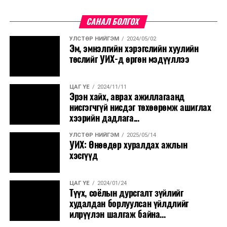
САНАЛ БОЛГОХ
УЛСТӨР НИЙГЭМ
2024/05/02
Эм, эмнэлгийн хэрэгслийн хуулийн
төслийг УИХ-д өргөн мэдүүллээ
ЦАГ ҮЕ
2024/11/11
Эрэн хайх, аврах ажиллагаанд
нисгэгчгүй нисдэг төхөөрөмж ашиглах
хээрийн дадлага...
УЛСТӨР НИЙГЭМ
2025/05/14
УИХ: Өнөөдөр хуралдах ажлын
хэсгүүд
ЦАГ ҮЕ
2024/01/24
Түүх, соёлын дурсгалт зүйлийг
худалдан борлуулсан үйлдлийг
илрүүлэн шалгаж байна...