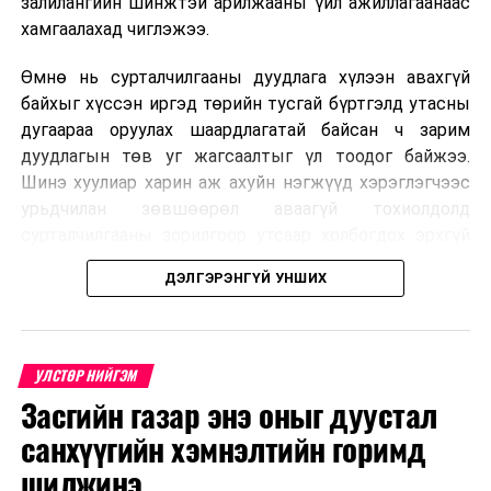
залилангийн шинжтэй арилжааны үйл ажиллагаанаас
2026 оны 8 дугаар сарын 17–28-ны өдрүүдэд
хамгаалахад чиглэжээ.
нийслэлийн бүх сургууль, цэцэрлэгт ажлын
Өмнө нь сурталчилгааны дуудлага хүлээн авахгүй
байранд элсэлт, бүртгэл болон бусад аливаа
байхыг хүссэн иргэд төрийн тусгай бүртгэлд утасны
арга хэмжээ зохион байгуулахгүй болно.
дугаараа оруулах шаардлагатай байсан ч зарим
дуудлагын төв уг жагсаалтыг үл тоодог байжээ.
Шинэ хуулиар харин аж ахуйн нэгжүүд хэрэглэгчээс
урьдчилан зөвшөөрөл аваагүй тохиолдолд
сурталчилгааны зорилгоор утсаар холбогдох эрхгүй
болно. Иргэн өгсөн зөвшөөрлөө хүссэн үедээ цуцлах
ДЭЛГЭРЭНГҮЙ УНШИХ
боломжтой.
Францын эрх баригчдын тооцоолсноор тус улсын
иргэдийн дөрөвний гурав орчим нь долоо хоног бүр
УЛСТӨР НИЙГЭМ
дор хаяж нэг удаа хүсээгүй сурталчилгааны дуудлага
Засгийн газар энэ оныг дуустал
хүлээн авдаг бөгөөд олон хүн үүнээс ч олон
санхүүгийн хэмнэлтийн горимд
дуудлагад өртдөг байна. Хэрэглэгчийн эрхийг
хамгаалах 11 байгууллага 2024 онд хамтран
шилжинэ