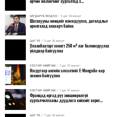
тэмдэглэлт өдөр, найр наадам, соёлын арга
орчим жолоочийг сургалтад х...
хэмжээ;
Урьдчилан төлөвлөсөн төрийн өндөр албан
ШУДАРГА МЭДЭЭ
5 цаг 24 минут
Шатахууны нөөцийг нэмэгдүүлэх, доголдлыг
тушаалтны томилолтоос бусад гадаад
арилгахад анхаарч байна
томилолт, гадаадын зочин хүлээн авах зардал;
Зайлшгүй шаардлагагүй тоног төхөөрөмж,
ЦАГ ҮЕ
5 цаг 26 минут
тавилга, автомашин худалдан авах;
Улаанбаатарт хоногт 250 м³ лаг боловсруулах
үйлдвэр байгуулна
Батлан хамгаалах, хууль зүйн салбараас бусад
сургалт, дадлага;
УЛСТӨР НИЙГЭМ
7 цаг 37 минут
Хуулиар заавал мэдээлэхээс бусад кино,
Нэгдүгээр ангийн элсэлтийг E-Mongolia-аар
контент, хэвлэлийн зардал;
зохион байгуулна
Заавал олгохоос бусад тэтгэмж, урамшуулал.
УЛСТӨР НИЙГЭМ
7 цаг 41 минут
Санхүүгийн хэмнэлтийн горимыг 2026 оны
Францад иргэд рүү зөвшөөрөлгүй
арванхоёрдугаар сарын 31 хүртэл мөрдөнө. Харин
сурталчилгааны дуудлага хийхийг хориг...
эрүүл мэндийн салбар уг хэмнэлтийн горимд
хамрагдахгүй бөгөөд цэцэрлэг, сургуулийн хүүхдийн
ЦАГ ҮЕ
7 цаг 45 минут