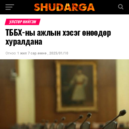
УЛСТӨР НИЙГЭМ
ТББХ-ны ажлын хэсэг өнөөдөр
хуралдана
Огноо:
1 жил 7 сар.өмнө
,
2025/01/10