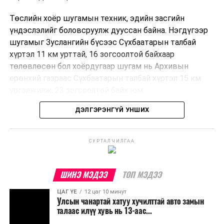
Төслийн хоёр шугамын техник, эдийн засгийн
үндэслэлийг боловсруулж дууссан байна. Нэгдүгээр
шугамыг Зуслангийн бүсээс Сүхбаатарын талбай
хүртэл 11 км урттай, 16 зогсоолтой байхаар
төлөвлөсөн бол хоёрдугаар шугам нь Архивын
ерөнхий газраас Сүхбаатарын талбай хүртэл 15 км
үргэлжилж, 23 зогсоолтой байх юм.
ДЭЛГЭРЭНГҮЙ УНШИХ
Төслийг бүрэн хэрэгжүүлснээр цагт 10-12 мянган
зорчигч тээвэрлэх хүчин чадал бүрдэж, замын
хөдөлгөөний дундаж хурд 23.6 хувиар нэмэгдэх
СУРТАЛЧИЛГАА
тооцоо гарчээ.
Трамвайн системийг хөгжүүлснээр нийтийн тээвэрт
ШИНЭ МЭДЭЭ
ТОП МЭДЭЭ
суурилсан хот төлөвлөлтийг дэмжиж, шугам болон
ЦАГ ҮЕ
12 цаг 10 минут
зогсоолуудыг түшиглэсэн худалдаа, үйлчилгээ, орон
Улсын чанартай хатуу хучилттай авто замын
сууцны шинэ бүсүүд бий болох боломжтой. Үүний
талаас илүү хувь нь 13-аас...
зэрэгцээ ажлын байр нэмэгдэх, жижиг, дунд