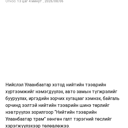
Огноо:
13 цаг 4 минут
,
2026/08/06
Нийслэл Улаанбаатар хотод нийтийн тээврийн
хүртээмжийг нэмэгдүүлэх, авто замын түгжрэлийг
бууруулах, иргэдийн зорчих хугацааг хэмнэх, байгаль
орчинд ээлтэй нийтийн тээврийн шинэ төрлийг
нэвтрүүлэх зорилгоор “Нийтийн тээврийн
Улаанбаатар трам” хөнгөн галт тэрэгний төслийг
хэрэгжүүлэхээр төлөвлөжээ.