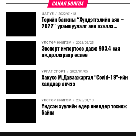
САНАЛ БОЛГОХ
ЦАГ ҮЕ
2022/01/18
Төрийн банкны “Хүндэтгэлийн аян –
2022” урамшуулалт аян эхэллэ...
УЛСТӨР НИЙГЭМ
2021/08/25
Экспорт импортоос давж 903.4 сая
ам.доллараар өслөө
УРЛАГ СПОРТ
2021/01/05
Хакүхо М.Даваажаргал "Covid-19"-ийн
халдвар авчээ
УЛСТӨР НИЙГЭМ
2023/01/13
Үндсэн хуулийн өдөр өнөөдөр тохиож
байна