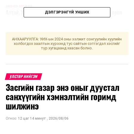
ӨМНӨХ МЭДЭЭ
Алтай, Хангай, Хөвсгөлийн уулархаг нутгаар цас орно
ДЭЛГЭРЭНГҮЙ УНШИХ
АНХААРУУЛГА: УИХ-ын 2024 оны ээлжит сонгуулийн хуулийн
холбогдох заалтын хүрээнд тус сайтын сэтгэгдэл хэсгийг
түр хугацаанд хаасан болно.
УЛСТӨР НИЙГЭМ
Засгийн газар энэ оныг дуустал
санхүүгийн хэмнэлтийн горимд
шилжинэ
Огноо:
12 цаг 14 минут
,
2026/08/06