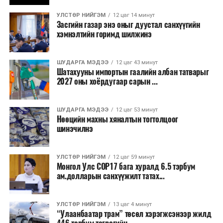
бизнесийн үйл ажиллагаа өргөжих, үл хөдлөх
УЛСТӨР НИЙГЭМ
12 цаг 14 минут
хөрөнгийн үнэ цэнэ өсөх зэрэг эдийн засгийн эерэг
Засгийн газар энэ оныг дуустал санхүүгийн
үр нөлөө үзүүлнэ гэж тооцсон байна.
хэмнэлтийн горимд шилжинэ
Трамвай нь цахилгаан эрчим хүчээр ажилладаг тул
ашиглалтын явцад агаар бохирдуулагч бодис шууд
ШУДАРГА МЭДЭЭ
12 цаг 43 минут
Шатахууны импортын гаалийн албан татварыг
ялгаруулахгүй. Иргэд хувийн автомашинаас их
2027 оны хоёрдугаар сарын ...
багтаамжийн нийтийн тээвэрт шилжсэнээр замын
хөдөлгөөний ачаалал, нүүрстөрөгчийн давхар исэл
ШУДАРГА МЭДЭЭ
12 цаг 53 минут
болон бусад хүлэмжийн хийн ялгарлыг бууруулах ач
Нөөцийн махны хяналтын тогтолцоог
холбогдолтой.
шинэчилнэ
Түгжрэлээс үүдэлтэй эдийн засгийн алдагдлыг
тооцоход нэг автомашин өдөрт дунджаар 2.5 цаг
УЛСТӨР НИЙГЭМ
12 цаг 59 минут
Монгол Улс COP17 бага хуралд 6.5 тэрбум
түгжрэлд саатахдаа 3.45 литр шатахууныг үр ашиггүй
ам.долларын санхүүжилт татах...
зарцуулдаг байна. Ингэснээр нэг жолооч өдөрт
8,238.6 төгрөг, жилд 1.7 сая гаруй төгрөгийн
шатахууны зардлыг зөвхөн түгжрэлд алддаг аж.
УЛСТӨР НИЙГЭМ
13 цаг 4 минут
“Улаанбаатар трам” төсөл хэрэгжсэнээр жилд