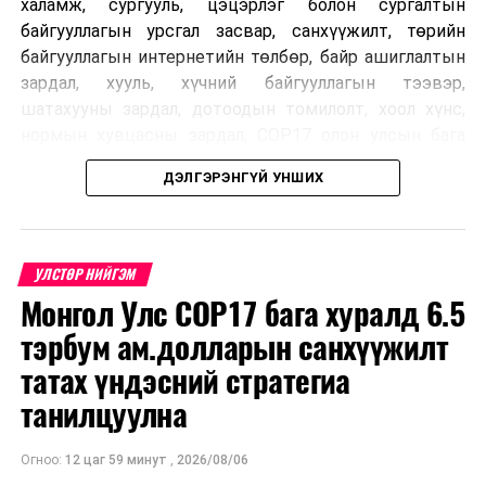
халамж, сургууль, цэцэрлэг болон сургалтын
байгууллагын урсгал засвар, санхүүжилт, төрийн
байгууллагын интернетийн төлбөр, байр ашиглалтын
зардал, хууль, хүчний байгууллагын тээвэр,
шатахууны зардал, дотоодын томилолт, хоол хүнс,
нормын хувцасны зардал, COP17 олон улсын бага
хурлын зардал, Засгийн газрын өр, орон нутгийн нөөц
ДЭЛГЭРЭНГҮЙ УНШИХ
хөрөнгийн санхүүжилтийг хэвийн үргэлжлүүлэхээр
шийдвэрлэжээ.
Харин дараах зардлыг хязгаарлахаар болсон байна.
УЛСТӨР НИЙГЭМ
Үүнд:
Монгол Улс COP17 бага хуралд 6.5
тэрбум ам.долларын санхүүжилт
Олон улсын болон Засгийн газрын
шийдвэртэйгээс бусад хурал, зөвлөгөөн, ой,
татах үндэсний стратегиа
тэмдэглэлт өдөр, найр наадам, соёлын арга
танилцуулна
хэмжээ;
Урьдчилан төлөвлөсөн төрийн өндөр албан
Огноо:
12 цаг 59 минут
,
2026/08/06
тушаалтны томилолтоос бусад гадаад