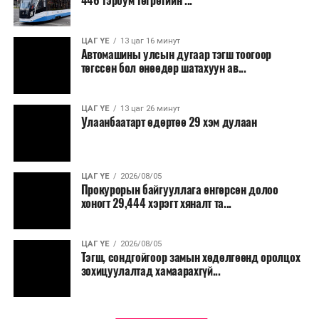
446 тэрбум төгрөгийн ...
“Улаанбаатар трам” төсөл хэрэгжиж, авто замын
ачаалал буурснаар трассын дагуух автомашинуудын
шатахууны хэмнэлт жилд 446 тэрбум төгрөгт хүрэх
ЦАГ ҮЕ
13 цаг 16 минут
Автомашины улсын дугаар тэгш тоогоор
боломжтой гэсэн тооцоог техник, эдийн засгийн
төгссөн бол өнөөдөр шатахуун ав...
үндэслэлд тусгажээ.
Төсөл хэрэгжсэнээр иргэдийн зорчих хугацаа
ЦАГ ҮЕ
13 цаг 26 минут
Улаанбаатарт өдөртөө 29 хэм дулаан
богиносож, түгжрэлээс үүдэлтэй эдийн засгийн
алдагдал буурахын зэрэгцээ аюулгүй, найдвартай,
тав тухтай, хүртээмжтэй нийтийн тээврийн шинэ
тогтолцоо бүрдэх ач холбогдолтой юм.
ЦАГ ҮЕ
2026/08/05
Прокурорын байгууллага өнгөрсөн долоо
хоногт 29,444 хэрэгт хяналт та...
ЦАГ ҮЕ
2026/08/05
Тэгш, сондгойгоор замын хөдөлгөөнд оролцох
зохицуулалтад хамаарахгүй...