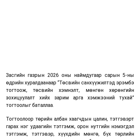
Засгийн газрын 2026 оны наймдугаар сарын 5-ны
өдрийн хуралдаанаар “Төсвийн санхүүжилтэд эрэмбэ
тогтоож, төсвийн хэмнэлт, мөнгөн хөрөнгийн
зохицуулалт хийх зарим арга хэмжээний тухай”
тогтоолыг баталлаа.
Тогтоолоор төрийн албан хаагчдын цалин, тэтгэвэрт
гарах нэг удаагийн тэтгэмж, орон нутгийн нэмэгдэл
тэтгэмж, тэтгэвэр, хүүхдийн мөнгө, бүх төрлийн