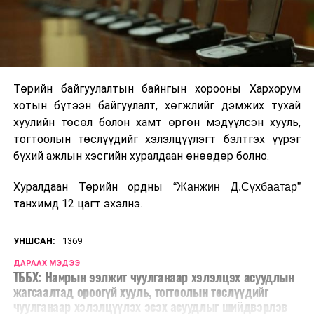
Төрийн байгуулалтын байнгын хорооны Хархорум
хотын бүтээн байгуулалт, хөгжлийг дэмжих тухай
хуулийн төсөл болон хамт өргөн мэдүүлсэн хууль,
тогтоолын төслүүдийг хэлэлцүүлэгт бэлтгэх үүрэг
бүхий ажлын хэсгийн хуралдаан өнөөдөр болно.
Хуралдаан Төрийн ордны
“Жанжин Д.Сүхбаатар”
танхимд 12 цагт эхэлнэ.
УНШСАН:
1369
ДАРААХ МЭДЭЭ
ТББХ: Намрын ээлжит чуулганаар хэлэлцэх асуудлын
жагсаалтад ороогүй хууль, тогтоолын төслүүдийг
чуулганаар хэлэлцүүлэх эсэх асуудлыг шийдвэрлэв