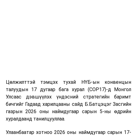
томилолт, гадаадын зочин хүлээн авах зардал;
Зайлшгүй шаардлагагүй тоног төхөөрөмж,
тавилга, автомашин худалдан авах;
Батлан хамгаалах, хууль зүйн салбараас бусад
сургалт, дадлага;
Хуулиар заавал мэдээлэхээс бусад кино,
контент, хэвлэлийн зардал;
Заавал олгохоос бусад тэтгэмж, урамшуулал.
Санхүүгийн хэмнэлтийн горимыг 2026 оны
Цөлжилттэй тэмцэх тухай НҮБ-ын конвенцын
арванхоёрдугаар сарын 31 хүртэл мөрдөнө. Харин
талуудын 17 дугаар бага хурал (COP17)-д Монгол
эрүүл мэндийн салбар уг хэмнэлтийн горимд
Улсаас дэвшүүлэх үндэсний стратегийн баримт
хамрагдахгүй бөгөөд цэцэрлэг, сургуулийн хүүхдийн
бичгийг Гадаад харилцааны сайд Б.Батцэцэг Засгийн
эрт илрүүлэг, вакцинжуулалт, томуу, томуу төст
газрын 2026 оны наймдугаар сарын 5-ны өдрийн
өвчний эсрэг арга хэмжээ зэрэг зайлшгүй
хуралдаанд танилцууллаа.
шаардлагатай ажлууд төлөвлөгөөний дагуу
Улаанбаатар хотноо 2026 оны наймдугаар сарын 17-
үргэлжилнэ гэж Ерөнхий сайд Н.Учрал онцоллоо.