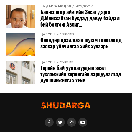
ШУДАРГА МЭДЭЭ
2022/05/17
Баянхонгор аймгийн Засаг дарга
Д.Мөнхсайхан бусдад давуу байдал
бий болгож Авлиг...
ЦАГ ҮЕ
2019/07/30
Өнөөдөр цахилгаан шугам тоноглолд
засвар үйлчилгээ хийх хуваарь
ЦАГ ҮЕ
2025/01/31
Төрийн байгууллагуудын зээл
тусламжийн хөрөнгийн зарцуулалтад
дүн шинжилгээ хийв...