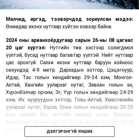
Малчид, иргэд, тээвэрчдэд зориулсан мэдээ:
Өнөөдөр ихэнх нутгаар хүйтэн хэвээр байна.
2024 оны арванхоёрдугаар сарын 26-ны 08 цагаас
20 цаг хүртэл:
Нутгийн төв хэсгээр солигдмол
үүлтэй, бусад нутгаар багавтар үүлтэй. Нийт нутгаар
цас орохгүй. Салхи ихэнх нутгаар баруун хойноос
секундэд 4-9 метр. Дархадын хотгор, Цэцэгнуур,
Идэр, Тэс голын хөндийгөөр 29-34 хэм, Монгол-
Алтай, Хангайн уулархаг нутаг, Завхан голын эх,
Хүрэнбэлчир орчим, Эг, Үүр голын хөндийгөөр 24-29
хэм, Их нууруудын хотгор, Говь-Алтай, Хөвсгөлийн
уулархаг нутаг, Хараа, Ерөө голын хөндийгөөр 20-25
хэм, говийн бүс нутгийн өмнөд хэсэг, Дорнод-
Монголын тал нутгаар 10-15 хэм, бусад нутгаар 14-19
хэм хүйтэн байна.
ДЭЛГЭРЭНГҮЙ УНШИХ