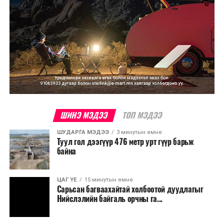
ШИНЭ МЭДЭЭ
ТОП МЭДЭЭ
ШУДАРГА МЭДЭЭ
3 минутын өмнө
Туул гол дээгүүр 476 метр урт гүүр барьж
байна
ЦАГ ҮЕ
15 минутын өмнө
Сарьсан багваахайтай холбоотой дуудлагыг
Нийслэлийн байгаль орчны га...