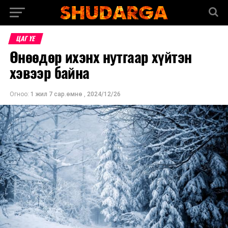
ЦАГ ҮЕ
Өнөөдөр ихэнх нутгаар хүйтэн
хэвээр байна
Огноо:
1 жил 7 сар.өмнө
,
2024/12/26