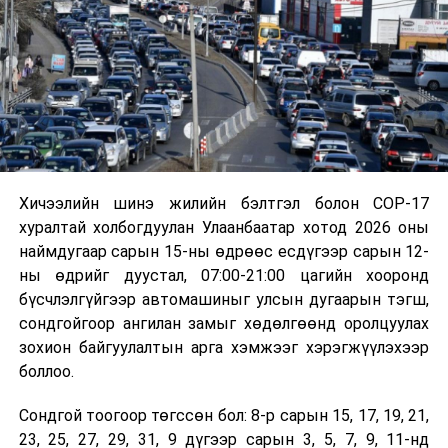
Хичээлийн шинэ жилийн бэлтгэл болон COP-17
хуралтай холбогдуулан Улаанбаатар хотод 2026 оны
наймдугаар сарын 15-ны өдрөөс есдүгээр сарын 12-
ны өдрийг дуустал, 07:00-21:00 цагийн хооронд
бүсчлэлгүйгээр автомашиныг улсын дугаарын тэгш,
сондгойгоор ангилан замыг хөдөлгөөнд оролцуулах
зохион байгуулалтын арга хэмжээг хэрэгжүүлэхээр
боллоо.
Сондгой тоогоор төгссөн бол: 8-р сарын 15, 17, 19, 21,
23, 25, 27, 29, 31, 9 дүгээр сарын 3, 5, 7, 9, 11-нд