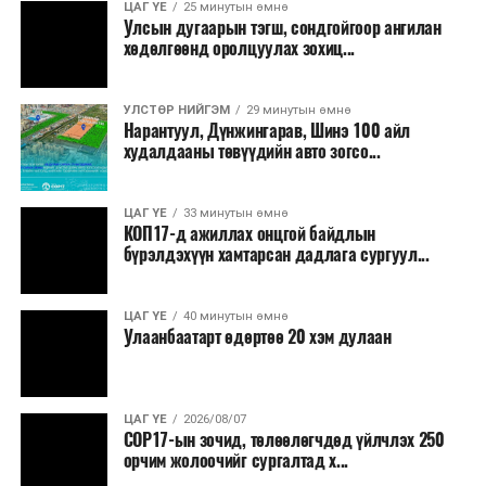
ЦАГ ҮЕ
25 минутын өмнө
Улсын дугаарын тэгш, сондгойгоор ангилан
хөдөлгөөнд оролцуулах зохиц...
УЛСТӨР НИЙГЭМ
29 минутын өмнө
Нарантуул, Дүнжингарав, Шинэ 100 айл
худалдааны төвүүдийн авто зогсо...
ЦАГ ҮЕ
33 минутын өмнө
КОП17-д ажиллах онцгой байдлын
бүрэлдэхүүн хамтарсан дадлага сургуул...
ЦАГ ҮЕ
40 минутын өмнө
Улаанбаатарт өдөртөө 20 хэм дулаан
ЦАГ ҮЕ
2026/08/07
COP17-ын зочид, төлөөлөгчдөд үйлчлэх 250
орчим жолоочийг сургалтад х...