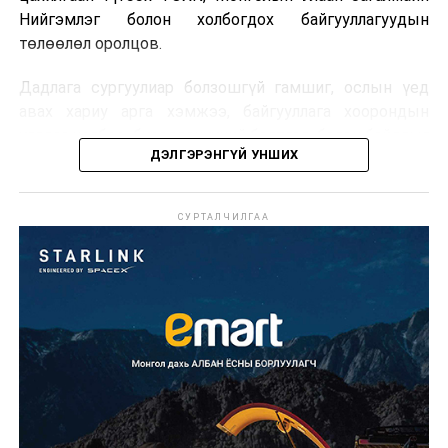
Нийгэмлэг болон холбогдох байгууллагуудын
төлөөлөл оролцов.
Дадлага сургуулиар болзошгүй гамшиг, ослын үед
авах хариу арга хэмжээ, байгууллага хоорондын
уялдаа холбоо, бүрэлдэхүүний бэлтгэл, бэлэн байдлыг
ДЭЛГЭРЭНГҮЙ УНШИХ
шалгав.
СУРТАЛЧИЛГАА
Нийтэлсэн:
COP17