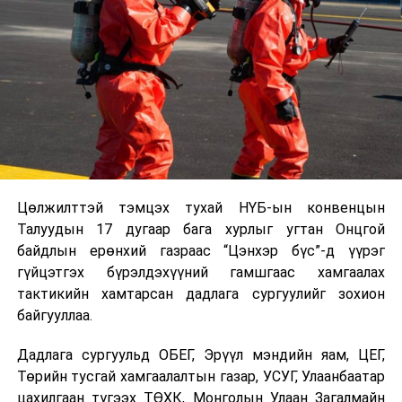
Цөлжилттэй тэмцэх тухай НҮБ-ын конвенцын
Талуудын 17 дугаар бага хурлыг угтан Онцгой
байдлын ерөнхий газраас “Цэнхэр бүс”-д үүрэг
гүйцэтгэх бүрэлдэхүүний гамшгаас хамгаалах
тактикийн хамтарсан дадлага сургуулийг зохион
байгууллаа.
Дадлага сургуульд ОБЕГ, Эрүүл мэндийн яам, ЦЕГ,
Төрийн тусгай хамгаалалтын газар, УСУГ, Улаанбаатар
цахилгаан түгээх ТӨХК, Монголын Улаан Загалмайн