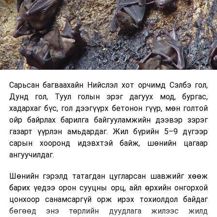
аймгуудын нутгийн зарим газар, төв, зүүн аймгуудын
нутгийн хойд хэсгээр, 30-нд баруун аймгуудын
нутгийн хойд, төв, зүүн аймгуудын нутгийн зарим
газраар цас орно. Салхи 28-нд Алтайн салбар уулсаар,
29-нд нутгийн зарим газраар, 30-нд Алтайн салбар
уулс болон говь, тал, хээрийн нутгаар секундэд 14-16
метр хүрч ширүүснэ. Дархадын хотгор, Завхан голын
эх, Хүрэнбэлчир орчим, Идэр, Тэс, Байдраг голын
Сарьсан багваахайн Нийслэл хот орчимд Сэлбэ гол,
хөндийгөөр шөнөдөө 38-43 хэм, өдөртөө 27-32 хэм,
Дунд гол, Туул голын эрэг дагуух мод, бургас,
Увс нуурын хотгор, Монгол-Алтай, Хангай, Хөвсгөл,
хадархаг бүс, гол дээгүүрх бетонон гүүр, мөн голтой
Хэнтийн уулархаг нутаг, Орхон, Сэлэнгэ, Хараа, Ерөө,
ойр байрлах барилга байгууламжийн дээвэр зэрэг
Туул, Тэрэлж голын хөндийгөөр шөнөдөө -30-35 хэм,
газарт үүрлэн амьдардаг. Жил бүрийн 5–9 дүгээр
өдөртөө 20-25 хэм, говийн бүс нутгийн өмнөд хэсэг,
сарын хооронд идэвхтэй байж, шөнийн цагаар
цас багатай газраар шөнөдөө 16-21 хэм, өдөртөө 10-
ангуучилдаг.
15 хэм, бусад нутгаар шөнөдөө 24-29 хэм, өдөртөө
15-20 хэм хүйтэн байна.
Шөнийн гэрэлд татагдан цугларсан шавжийг хөөж
барих үедээ орон сууцны орц, айл өрхийн онгорхой
цонхоор санамсаргүй орж ирэх тохиолдол байдаг
УНШСАН:
1385
бөгөөд энэ төрлийн дуудлага жилээс жилд
ДАРААХ МЭДЭЭ