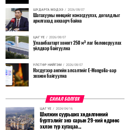
ШУДАРГА МЭДЭЭ
2026/08/07
Шатахууны нөөцийг нэмэгдүүлэх, доголдлыг
арилгахад анхаарч байна
ЦАГ ҮЕ
2026/08/07
Улаанбаатарт хоногт 250 м³ лаг боловсруулах
үйлдвэр байгуулна
УЛСТӨР НИЙГЭМ
2026/08/07
Нэгдүгээр ангийн элсэлтийг E-Mongolia-аар
зохион байгуулна
САНАЛ БОЛГОХ
ЦАГ ҮЕ
2024/04/16
Шилжин суурьших хөдөлгөөний
бүртгэлийг энэ сарын 29-ний өдрөөс
эхлэн түр хугацаа...