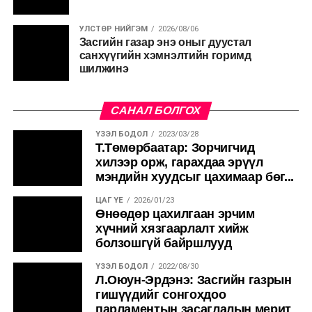
УЛСТӨР НИЙГЭМ
2026/08/06
Засгийн газар энэ оныг дуустал
санхүүгийн хэмнэлтийн горимд
шилжинэ
САНАЛ БОЛГОХ
ҮЗЭЛ БОДОЛ
2023/03/28
Т.Төмөрбаатар: Зорчигчид
хилээр орж, гарахдаа эрүүл
мэндийн хуудсыг цахимаар бөг...
ЦАГ ҮЕ
2026/01/23
Өнөөдөр цахилгаан эрчим
хүчний хязгаарлалт хийж
болзошгүй байршлууд
ҮЗЭЛ БОДОЛ
2022/08/30
Л.Оюун-Эрдэнэ: Засгийн газрын
гишүүдийг сонгохдоо
парламентын засаглалын мерит