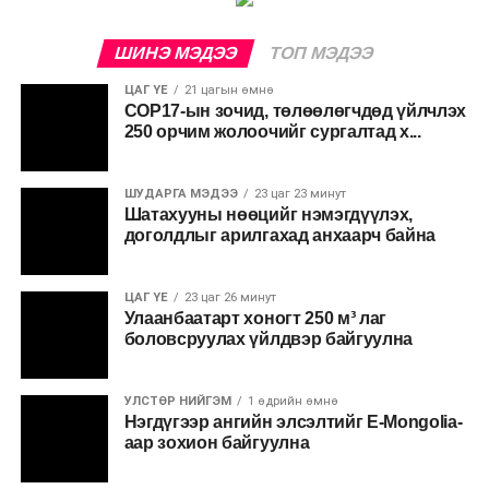
ШИНЭ МЭДЭЭ
ТОП МЭДЭЭ
ЦАГ ҮЕ
21 цагын өмнө
COP17-ын зочид, төлөөлөгчдөд үйлчлэх
250 орчим жолоочийг сургалтад х...
ШУДАРГА МЭДЭЭ
23 цаг 23 минут
Шатахууны нөөцийг нэмэгдүүлэх,
доголдлыг арилгахад анхаарч байна
ЦАГ ҮЕ
23 цаг 26 минут
Улаанбаатарт хоногт 250 м³ лаг
боловсруулах үйлдвэр байгуулна
УЛСТӨР НИЙГЭМ
1 өдрийн өмнө
Нэгдүгээр ангийн элсэлтийг E-Mongolia-
аар зохион байгуулна