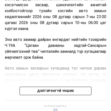
үлдэх үнснээс фосфор зэрэг ашигт эрдсийг сэргээн
хэсэгчилсэн засвар, шинэчлэлтийн ажилтай
авах боломжтой аж.
холбоотойгоор тухайн хэсгийн авто замын
хөдөлгөөнийг 2026 оны 08 дугаар сарын 7-ны 23:00
Япон, Герман, Швейцар, Нидерланд, Өмнөд Солонгос
цагаас 2026 оны 08 дугаар сарын 10-ны 06:00 цаг
зэрэг улс лаг хатаах, шатаах технологийг ашиглаж
хүртэл хаана.
байна. Тухайлбал, Германд лаг шатаах үйлдвэрээс
гарсан үнснээс фосфор сэргээн авах технологи
Энэ авто замаар дайран өнгөрдөг нийтийн тээврийн
ашигладаг бол Нидерландад төвлөрсөн лаг
Ч:19А “Цагаан давааны задгай-Сансарын
боловсруулах үйлдвэрүүдээр дулаан, цахилгаан
үйлчилгээний төв” чиглэлийн замналд түр хугацаагаар
эрчим хүч үйлдвэрлэдэг.
өөрчлөлт орж байна.
Ийнхүү лаг хатаах, шатаах технологийг лагийн
Авто замын засварын хугацаанд тус чиглэл дараах
эзлэхүүнийг бууруулахын зэрэгцээ эрчим хүч
зураглалын дагуу үйлчилгээ үзүүлэх тул иргэд та
үйлдвэрлэх, нөөцийг дахин ашиглах чиглэлээр олон
бүхэн зорчилтоо төлөвлөнө үү
гэж Нийтийн тээврийн
улсад өргөн ашиглаж байна.
бодлогын газраас мэдээллээ.
ДЭЛГЭРЭНГҮЙ УНШИХ
СУРТАЛЧИЛГАА