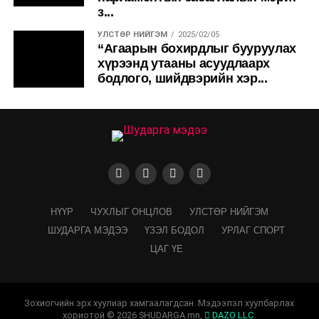
з...
УЛСТӨР НИЙГЭМ
2025/02/05
“Агаарын бохирдлыг бууруулах
хүрээнд утааны асуудлаарх
бодлого, шийдвэрийн хэр...
НҮҮР
ЧУХЛЫГ ОНЦЛОВ
УЛСТӨР НИЙГЭМ
ШУДАРГА МЭДЭЭ
ҮЗЭЛ БОДОЛ
УРЛАГ СПОРТ
ЦАГ ҮЕ
Зохиогчийн эрх хуулиар хамгаалагдсан. Мэдээлэл хуулбарлах
хориотой © 2026 SHUDARGA.mn,
DAZO LLC
.