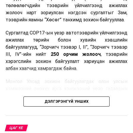
төлөөлөгчдийн тээврийн үйлчилгээнд ажиллах
жолооч нарт зориулсан нэгдсэн сургалтыг Зам,
тээврийн яамны “Хөсөг” танхимд зохион байгууллаа.
Сургалтад COP17-ын үеэр автотээврийн үйлчилгээнд
ажиллах төрийн болон хувийн хэвшлийн
байгууллагууд, “Зорчигч тээвэр I, II”, “Зорчигч тээвэр
III, IV”-ийн нийт
250 орчим жолооч
, тээврийн
хэрэгслийн зохион байгуулалт хариуцан ажиллах
албан хаагчид хамрагдаж байна.
Монгол Улсад зохион байгуулагдах олон улсын
хэмжээний энэхүү арга хэмжээний үеэр гадаадын
зочид, төлөөлөгчдөд аюулгүй, шуурхай, соёлтой,
ДЭЛГЭРЭНГҮЙ УНШИХ
мэргэжлийн түвшинд тээврийн үйлчилгээ үзүүлэх
бэлтгэлийг хангах нь сургалтын гол зорилго юм.
Сургалтаар COP17-ын ерөнхий ойлголт, ач холбогдол,
ЦАГ ҮЕ
зохион байгуулалтын онцлог, зочид, төлөөлөгчдийн