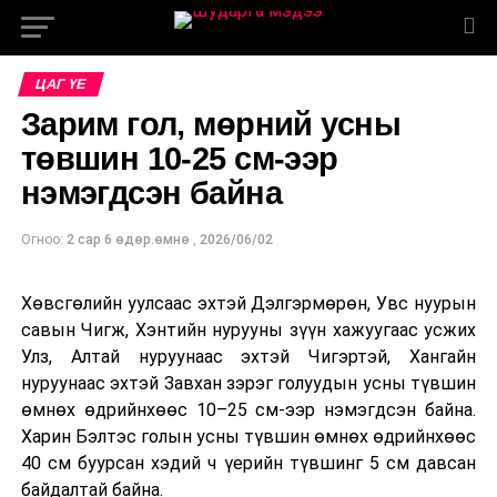
ЦАГ ҮЕ
Зарим гол, мөрний усны
төвшин 10-25 см-ээр
нэмэгдсэн байна
Огноо:
2 сар 6 өдөр.өмнө
,
2026/06/02
Хөвсгөлийн уулсаас эхтэй Дэлгэрмөрөн, Увс нуурын
савын Чигж, Хэнтийн нурууны зүүн хажуугаас усжих
Улз, Алтай нуруунаас эхтэй Чигэртэй, Хангайн
нуруунаас эхтэй Завхан зэрэг голуудын усны түвшин
өмнөх өдрийнхөөс 10–25 см-ээр нэмэгдсэн байна.
Харин Бэлтэс голын усны түвшин өмнөх өдрийнхөөс
40 см буурсан хэдий ч үерийн түвшинг 5 см давсан
байдалтай байна.