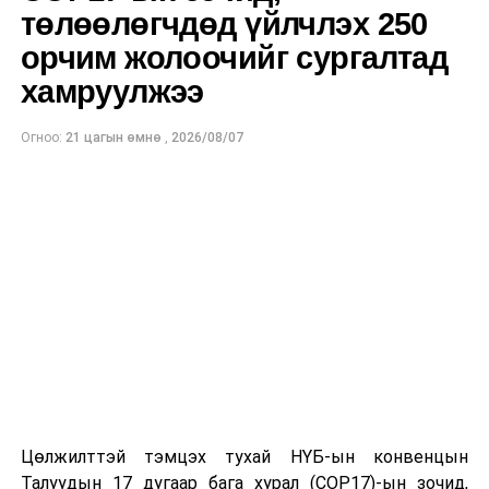
төлөөлөгчдөд үйлчлэх 250
орчим жолоочийг сургалтад
хамруулжээ
Огноо:
21 цагын өмнө
,
2026/08/07
Цөлжилттэй тэмцэх тухай НҮБ-ын конвенцын
Талуудын 17 дугаар бага хурал (COP17)-ын зочид,