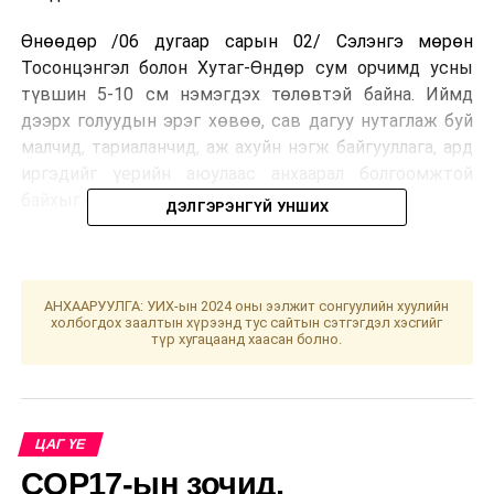
Өнөөдөр /06 дугаар сарын 02/ Сэлэнгэ мөрөн
Тосонцэнгэл болон Хутаг-Өндөр сум орчимд усны
түвшин 5-10 см нэмэгдэх төлөвтэй байна. Иймд
дээрх голуудын эрэг хөвөө, сав дагуу нутаглаж буй
малчид, тариаланчид, аж ахуйн нэгж байгууллага, ард
иргэдийг үерийн аюулаас анхаарал болгоомжтой
байхыг сэрэмжлүүлж байна.
ДЭЛГЭРЭНГҮЙ УНШИХ
УНШСАН:
711
ДАРААХ МЭДЭЭ
АНХААРУУЛГА: УИХ-ын 2024 оны ээлжит сонгуулийн хуулийн
Илэрсэн зөрчлийг газар дээр нь арилгуулах
холбогдох заалтын хүрээнд тус сайтын сэтгэгдэл хэсгийг
арга хэмжээг хэрэгжүүлэх зааварчилгаа өглөө
түр хугацаанд хаасан болно.
ӨМНӨХ МЭДЭЭ
Л.Чинбат: Хүн сонирхож, сэтгэл зүрхээ
зориулсан зүйлдээ л амжилт гаргадаг
ЦАГ ҮЕ
COP17-ын зочид,