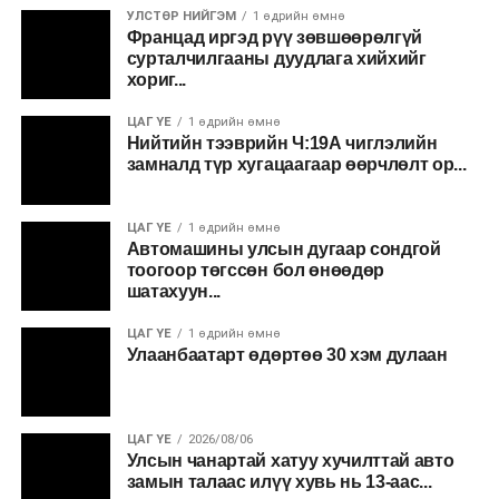
УЛСТӨР НИЙГЭМ
1 өдрийн өмнө
Францад иргэд рүү зөвшөөрөлгүй
сурталчилгааны дуудлага хийхийг
хориг...
ЦАГ ҮЕ
1 өдрийн өмнө
Нийтийн тээврийн Ч:19А чиглэлийн
замналд түр хугацаагаар өөрчлөлт ор...
ЦАГ ҮЕ
1 өдрийн өмнө
Автомашины улсын дугаар сондгой
тоогоор төгссөн бол өнөөдөр
шатахуун...
ЦАГ ҮЕ
1 өдрийн өмнө
Улаанбаатарт өдөртөө 30 хэм дулаан
ЦАГ ҮЕ
2026/08/06
Улсын чанартай хатуу хучилттай авто
замын талаас илүү хувь нь 13-аас...