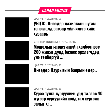
САНАЛ БОЛГОХ
ЦАГ ҮЕ
2023/08/03
УБЦТС: Өнөөдөр цахилгаан шугам
тоноглолд засвар үйлчилгээ хийх
хуваарь
УЛСТӨР НИЙГЭМ
2022/05/16
Монголын маркетингийн холбооноос
200 жижиг дунд бизнес эрхлэгчдэд
үнэ төлбөргүй ...
ЦАГ ҮЕ
2022/03/22
Өнөөдөр Наурызын баярын өдөр...
ЦАГ ҮЕ
2025/05/23
Хүрээ тулга сургуулийн урд талаас 40
дүгээр сургуулийн хойд тал хүртэлх
замыг ха...