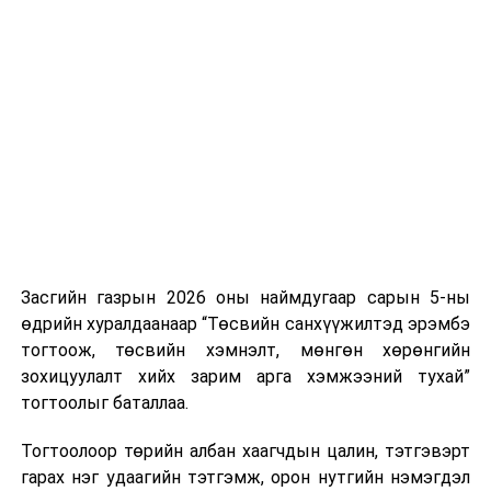
Цэрэндулам,
Санхүү, эдийн засгийн их сургуулийн
Бизнесийн удирдлагын тэнхимийн багш,
профессор
Дамбын Гэрэлмаа,
Шинжлэх ухааны гавьяат зүтгэлтэн цолоор
:
Боловсролын яамны ахмад ажилтан, түүхийн
ухааны доктор, профессор
Дондогжалын
Мөнх-Очир,
Засгийн газрын 2026 оны наймдугаар сарын 5-ны
Гавьяат эдийн засагч цолоор
:
өдрийн хуралдаанаар “Төсвийн санхүүжилтэд эрэмбэ
тогтоож, төсвийн хэмнэлт, мөнгөн хөрөнгийн
“Сөүл нүдний төв” ХХК-ийн нягтлан бодогч,
зохицуулалт хийх зарим арга хэмжээний тухай”
Зенитчдийн холбооны тэргүүн
Буяндэлгэрийн
тогтоолыг баталлаа.
Дарьцэцэг,
Сангийн яамны Төрийн нарийн бичгийн дарга
Тогтоолоор төрийн албан хаагчдын цалин, тэтгэвэрт
Жигжидийн Ганбат,
гарах нэг удаагийн тэтгэмж, орон нутгийн нэмэгдэл