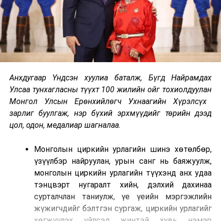
Анхдугаар Үндсэн хуулиа баталж, Бүгд Найрамдах
Улсаа тунхагласны түүхт 100 жилийн ойг тохиолдуулан
Монгол Улсын Ерөнхийлөгч Ухнаагийн Хүрэлсүх
зарлиг буулгаж, нэр бүхий эрхмүүдийг төрийн дээд
цол, одон, медалиар шагналаа.
Монголын циркийн урлагийн шинэ хөтөлбөр,
үзүүлбэр найруулан, урын санг нь баяжуулж,
монголын циркийн урлагийн түүхэнд анх удаа
тэнцвэрт нугаралт хийн, дэлхий дахинаа
сурталчлан таниулж, үе үеийн мэргэжлийн
жүжигчдийг бэлтгэн сургаж, циркийн урлагийг
хөгжүүлэх үйлсэд жинтэй хувь нэмэр