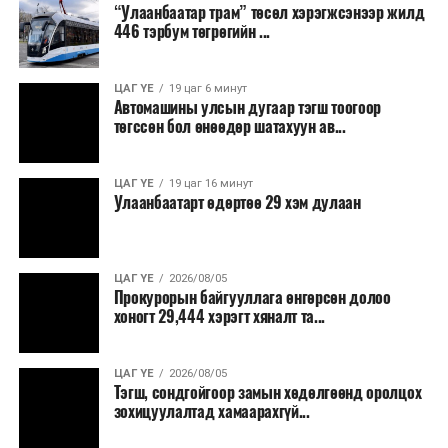
“Улаанбаатар трам” төсөл хэрэгжсэнээр жилд
446 тэрбум төгрөгийн ...
“Улаанбаатар трам” төсөл хэрэгжиж, авто замын
ачаалал буурснаар трассын дагуух автомашинуудын
шатахууны хэмнэлт жилд 446 тэрбум төгрөгт хүрэх
ЦАГ ҮЕ
19 цаг 6 минут
Автомашины улсын дугаар тэгш тоогоор
боломжтой гэсэн тооцоог техник, эдийн засгийн
УНШСАН:
1467
төгссөн бол өнөөдөр шатахуун ав...
үндэслэлд тусгажээ.
ДАРААХ МЭДЭЭ
Өндөрхаан-Норовлин чиглэлийн 20 км авто замыг
Төсөл хэрэгжсэнээр иргэдийн зорчих хугацаа
ЦАГ ҮЕ
19 цаг 16 минут
байнгын ашиглалтад орууллаа
Улаанбаатарт өдөртөө 29 хэм дулаан
богиносож, түгжрэлээс үүдэлтэй эдийн засгийн
алдагдал буурахын зэрэгцээ аюулгүй, найдвартай,
ӨМНӨХ МЭДЭЭ
Түүх соёл, тусгаар тогтнолоо эрхэмлэн дээдэлж, түгээн
тав тухтай, хүртээмжтэй нийтийн тээврийн шинэ
дэлгэрүүлсэн иргэн байхыг Ерөнхий сайд уриаллаа
тогтолцоо бүрдэх ач холбогдолтой юм.
ЦАГ ҮЕ
2026/08/05
Прокурорын байгууллага өнгөрсөн долоо
хоногт 29,444 хэрэгт хяналт та...
ЦАГ ҮЕ
2026/08/05
Тэгш, сондгойгоор замын хөдөлгөөнд оролцох
зохицуулалтад хамаарахгүй...