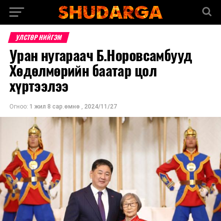
УЛСТӨР НИЙГЭМ
Уран нугараач Б.Норовсамбууд
Хөдөлмөрийн баатар цол
хүртээлээ
Огноо:
1 жил 8 сар.өмнө
,
2024/11/27