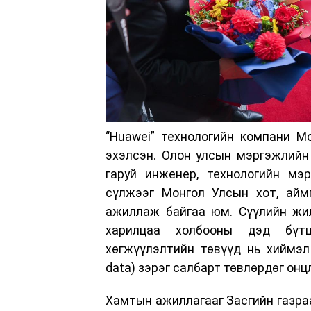
“Huawei” технологийн компани М
эхэлсэн. Олон улсын мэргэжлийн
гаруй инженер, технологийн мэр
сүлжээг Монгол Улсын хот, аймг
ажиллаж байгаа юм. Сүүлийн жил
харилцаа холбооны дэд бүтц
хөгжүүлэлтийн төвүүд нь хиймэл о
data) зэрэг салбарт төвлөрдөг онц
Хамтын ажиллагааг Засгийн газра