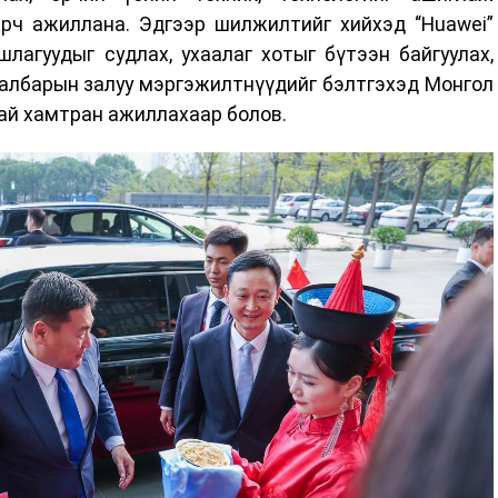
рч ажиллана. Эдгээр шилжилтийг хийхэд “Huawei”
лагуудыг судлах, ухаалаг хотыг бүтээн байгуулах,
салбарын залуу мэргэжилтнүүдийг бэлтгэхэд Монгол
ай хамтран ажиллахаар болов.