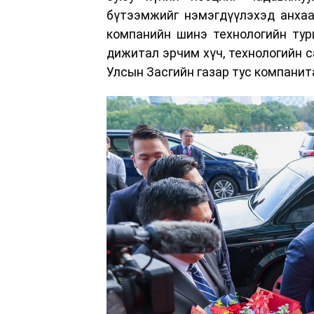
бүтээмжийг нэмэгдүүлэхэд анхаа
компанийн шинэ технологийн турш
дижитал эрчим хүч, технологийн 
Улсын Засгийн газар тус компанит