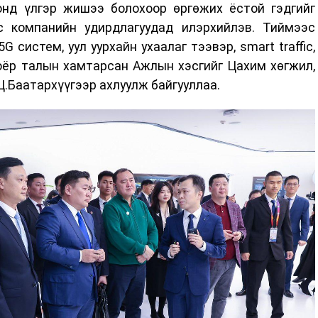
нд үлгэр жишээ болохоор өргөжих ёстой гэдгийг
с компанийн удирдлагуудад илэрхийлэв. Тиймээс
систем, уул уурхайн ухаалаг тээвэр, smart traffic,
оёр талын хамтарсан Ажлын хэсгийг Цахим хөгжил,
Ц.Баатархүүгээр ахлуулж байгууллаа.