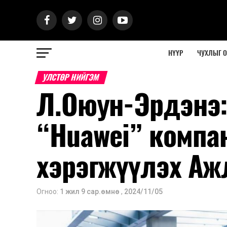
НҮҮР
ЧУХЛЫГ 
УЛСТӨР НИЙГЭМ
Л.Оюун-Эрдэнэ:
“Huawei” компа
хэрэгжүүлэх Аж
Огноо:
1 жил 9 сар.өмнө
,
2024/11/05