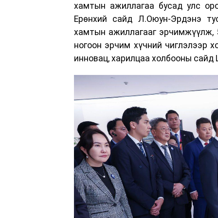
хамтын ажиллагаа бусад улс оро
Ерөнхий сайд Л.Оюун-Эрдэнэ ту
хамтын ажиллагааг эрчимжүүлж, 5G 
ногоон эрчим хүчний чиглэлээр х
инновац, харилцаа холбооны сайд 