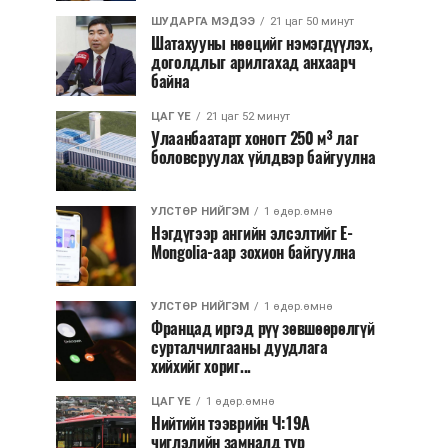
ШУДАРГА МЭДЭЭ
21 цаг 50 минут
Шатахууны нөөцийг нэмэгдүүлэх,
доголдлыг арилгахад анхаарч
байна
ЦАГ ҮЕ
21 цаг 52 минут
Улаанбаатарт хоногт 250 м³ лаг
боловсруулах үйлдвэр байгуулна
УЛСТӨР НИЙГЭМ
1 өдөр.өмнө
Нэгдүгээр ангийн элсэлтийг E-
Mongolia-аар зохион байгуулна
УЛСТӨР НИЙГЭМ
1 өдөр.өмнө
Францад иргэд рүү зөвшөөрөлгүй
сурталчилгааны дуудлага
хийхийг хориг...
ЦАГ ҮЕ
1 өдөр.өмнө
Нийтийн тээврийн Ч:19А
чиглэлийн замналд түр