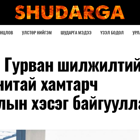
ОНЦЛОВ
УЛСТӨР НИЙГЭМ
ШУДАРГА МЭДЭЭ
ҮЗЭЛ БОДОЛ
УРЛ
 Гурван шилжилтий
нитай хамтарч
лын хэсэг байгуулл