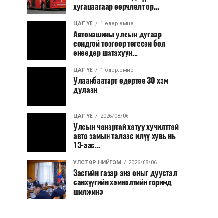
хугацаагаар өөрчлөлт ор...
ЦАГ ҮЕ
1 өдөр.өмнө
Автомашины улсын дугаар
сондгой тоогоор төгссөн бол
өнөөдөр шатахуун...
ЦАГ ҮЕ
1 өдөр.өмнө
Улаанбаатарт өдөртөө 30 хэм
дулаан
ЦАГ ҮЕ
2026/08/06
Улсын чанартай хатуу хучилттай
авто замын талаас илүү хувь нь
13-аас...
УЛСТӨР НИЙГЭМ
2026/08/06
Засгийн газар энэ оныг дуустал
санхүүгийн хэмнэлтийн горимд
шилжинэ