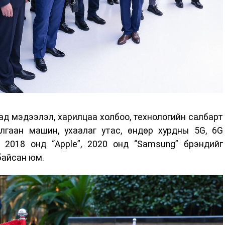
сад мэдээлэл, харилцаа холбоо, технологийн салбарт
илгаан машин, ухаалаг утас, өндөр хурдны 5G, 6G
. 2018 онд “Apple”, 2020 онд “Samsung” брэндийг
байсан юм.