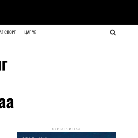
АГ СПОРТ
ЦАГ ҮЕ
г
аа
СУРТАЛЧИЛГАА