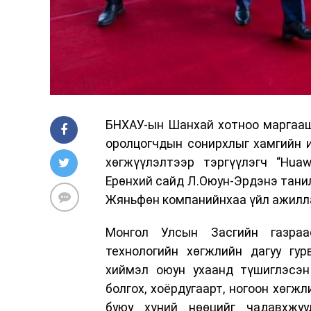
БНХАУ-ын Шанхай хотноо маргааш 
оролцогчдын сонирхлыг хамгийн и
хөгжүүлэлтээр тэргүүлэгч “Hua
Ерөнхий сайд Л.Оюун-Эрдэнэ танил
Жяньфөн компанийнхаа үйл ажилла
Монгол Улсын Засгийн газраас
технологийн хөгжлийн дагуу гур
хиймэл оюун ухаанд түшиглэсэн 
болгох, хоёрдугаарт, ногоон хөгж
буюу хүний нөөцийг чадавхжуу