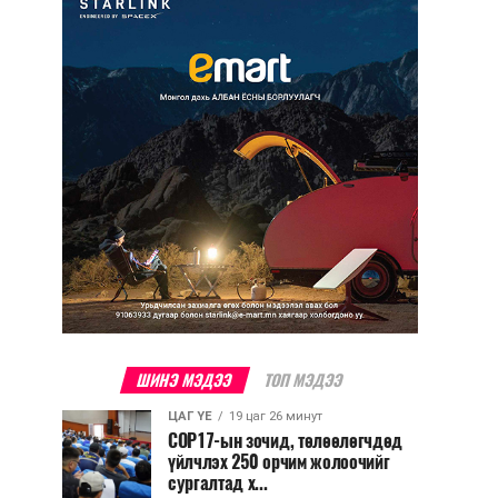
ШИНЭ МЭДЭЭ
ТОП МЭДЭЭ
ЦАГ ҮЕ
19 цаг 26 минут
COP17-ын зочид, төлөөлөгчдөд
үйлчлэх 250 орчим жолоочийг
сургалтад х...