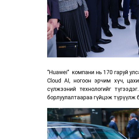
“Huawei” компани нь 170 гаруй ул
Cloud AI, ногоон эрчим хүч, цах
сүлжээний технологийг түгээдэг
борлуулалтаараа гүйцэж түрүүлж 