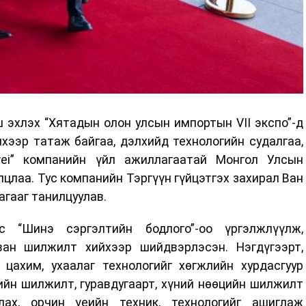
эхлэх “Хятадын олон улсын импортын VII экспо”-д
хээр татаж байгаа, дэлхийд технологийн судалгаа,
wei” компанийн үйл ажиллагаатай Монгол Улсын
цлаа. Тус компанийн Тэргүүн гүйцэтгэх захирал Ван
гааг танилцуулав.
 “Шинэ сэргэлтийн бодлого”-оо үргэлжлүүлж,
ван шилжилт хийхээр шийдвэрлэсэн. Нэгдүгээрт,
цахим, ухаалаг технологийг хөгжлийн хурдасгуур
лийн шилжилт, гуравдугаарт, хүний нөөцийн шилжилт
лах, орчин үеийн техник, технологийг ашиглаж