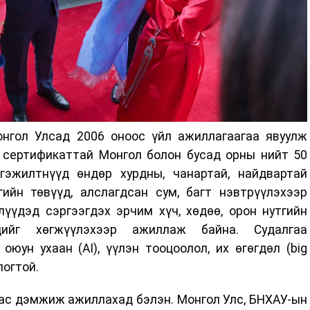
онгол Улсад 2006 оноос үйл ажиллагаагаа явуулж
 сертификаттай Монгол болон бусад орны нийт 50
гэжилтнүүд өндөр хурдны, чанартай, найдвартай
ийн төвүүд, алслагдсан сум, багт нэвтрүүлэхээр
үүдэд сэргээгдэх эрчим хүч, хөдөө, орон нутгийн
ийг хөгжүүлэхээр ажиллаж байна. Судалгаa
юун ухаан (AI), үүлэн тооцоолол, их өгөгдөл (big
логтой.
ас дэмжиж ажиллахад бэлэн. Монгол Улс, БНХАУ-ын