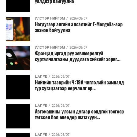
үйлдвэр байгуулна
УЛСТӨР НИЙГЭМ
2026/08/07
Нэгдүгээр ангийн элсэлтийг E-Mongolia-аар
зохион байгуулна
УЛСТӨР НИЙГЭМ
2026/08/07
Францад иргэд рүү зөвшөөрөлгүй
сурталчилгааны дуудлага хийхийг хориг...
ЦАГ ҮЕ
2026/08/07
Нийтийн тээврийн Ч:19А чиглэлийн замналд
түр хугацаагаар өөрчлөлт ор...
ЦАГ ҮЕ
2026/08/07
Автомашины улсын дугаар сондгой тоогоор
төгссөн бол өнөөдөр шатахуун...
ЦАГ ҮЕ
2026/08/07