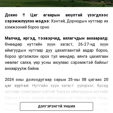
Дохио !! Цаг агаарын аюултай үзэгдлээс
сэрэмжлүүлэх мэдээ:
Хэнтий, Дорнодын нутгаар их
хэмжээний бороо орно.
Малчид, иргэд, тээвэрчид, аялагчдын анхааралд:
Өнөөдөр нутгийн зүүн хагаст, 26-27-нд зүүн
аймгуудын нутгаар дуу цахилгаантай аадар бороо,
бороо үргэлжлэн орох тул мөндөр, аянга цахилгаан
нөөлөг салхи, үер усны аюулаас сэрэмжтэй байхыг
анхааруулж байна.
2024 оны долоодугаар сарын 25-ны 08 цагаас 20
цаг хүртэл:
Нутгийн зүүн хагаст үүлэрхэг, бусад
нутгаар солигдмол үүлтэй. Баруун аймгуудын нутгийн
баруун хэсэг, төвийн аймгуудын нутгийн зарим газар,
говийн аймгуудын нутгийн хойд хэсэг, зүүн
ДЭЛГЭРЭНГҮЙ УНШИХ
аймгуудын ихэнх нутгаар бороо, дуу цахилгаантай