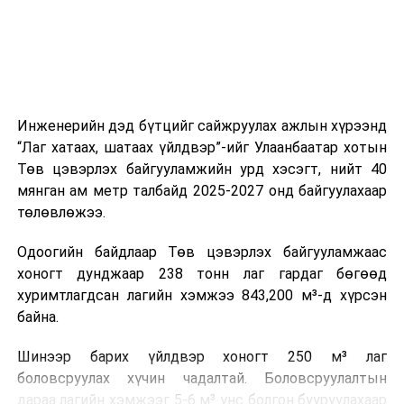
ажиллагааны чиглэлээр жолооч нарыг сургалт, арга
зүйгээр хангаж байна.
Мөн зам тээврийн осол, саатал болон бусад эрсдэл,
онцгой нөхцөл үүссэн үед авах арга хэмжээ, ачаалал
ихтэй нөхцөлд тайван, зөв, шуурхай шийдвэр гаргах,
Инженерийн дэд бүтцийг сайжруулах ажлын хүрээнд
өдөр тутмын ажлын бэлэн байдлыг хангах зэрэг
“Лаг хатаах, шатаах үйлдвэр”-ийг Улаанбаатар хотын
практик ур чадварыг сургалтын хөтөлбөрт тусгажээ.
Төв цэвэрлэх байгууламжийн урд хэсэгт, нийт 40
мянган ам метр талбайд 2025-2027 онд байгуулахаар
Сургалтыг танилцуулах лекц, асуулт-хариулт,
төлөвлөжээ.
жишээнд суурилсан сургалт, багаар ажиллах дасгал,
маршрут болон тээвэрлэлтийн урсгалын зураглалтай
Одоогийн байдлаар Төв цэвэрлэх байгууламжаас
танилцах, онцгой нөхцөлд ажиллах дадлага зэрэг
хоногт дунджаар 238 тонн лаг гардаг бөгөөд
онол, практик хосолсон хэлбэрээр зохион байгуулж
хуримтлагдсан лагийн хэмжээ 843,200 м³-д хүрсэн
байна.
байна.
Сургалтын үеэр COP17 олон улсын бага хурлыг
Шинээр барих үйлдвэр хоногт 250 м³ лаг
зохион байгуулах Үндэсний хорооны Ажлын алба,
боловсруулах хүчин чадалтай. Боловсруулалтын
Нийслэлийн тээврийн газар, Автотээврийн үндэсний
дараа лагийн хэмжээг 5-6 м³ үнс болгон бууруулахаар