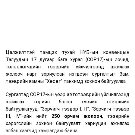
ТЭРЭЛЖ ОРЧМООР:
Үүлэрхэг. Бороо орно, дуу
цахилгаантай. Салхи баруун өмнөөс зүүн хойш эргэж
секундэд 5-10 метр, борооны өмнө түр зуур
ширүүснэ. 17-19 хэм дулаан байна.
2024 оны долоодугаар сарын 26-наас 2024 оны
Цөлжилттэй тэмцэх тухай НҮБ-ын конвенцын
долоодугаар сарын 30-ныг
Талуудын 17 дугаар бага хурал (COP17)-ын зочид,
хүртэлх цаг агаарын урьдчилсан төлөв
төлөөлөгчдийн тээврийн үйлчилгээнд ажиллах
жолооч нарт зориулсан нэгдсэн сургалтыг Зам,
26-нд баруун аймгуудын нутгийн баруун хэсэг, төв
тээврийн яамны “Хөсөг” танхимд зохион байгууллаа.
болон говийн аймгуудын нутгийн зарим газар, зүүн
аймгуудын ихэнх нутгаар, 27-нд баруун болон төвийн
Сургалтад COP17-ын үеэр автотээврийн үйлчилгээнд
аймгуудын нутгийн зарим газар, зүүн аймгуудын
ажиллах төрийн болон хувийн хэвшлийн
нутгийн хойд хэсгээр, 28-нд баруун аймгуудын
байгууллагууд, “Зорчигч тээвэр I, II”, “Зорчигч тээвэр
нутгийн зүүн хэсэг, төв болон зүүн аймгуудын
III, IV”-ийн нийт
250 орчим жолооч
, тээврийн
нутгийн зарим газраар, 29-нд төв болон говийн
хэрэгслийн зохион байгуулалт хариуцан ажиллах
аймгуудын нутгийн зарим газраар бороо, дуу
албан хаагчид хамрагдаж байна.