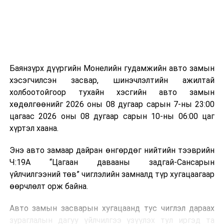
эзлэхүүн нь 90 хүртэл хувиар буурч, бактери, вирус
болон бусад өвчин үүсгэгч бичил биетнийг устгах
боломжтой.
Түүнчлэн шаталтын явцад үүсэх дулааныг цахилгаан
болон дулааны эрчим хүч үйлдвэрлэхэд ашиглаж
Баянзүрх дүүргийн Монелийн гудамжийн авто замын
болдог. Зарим технологийн хувьд шаталтын дараа
хэсэгчилсэн засвар, шинэчлэлтийн ажилтай
үлдэх үнснээс фосфор зэрэг ашигт эрдсийг сэргээн
холбоотойгоор тухайн хэсгийн авто замын
авах боломжтой аж.
хөдөлгөөнийг 2026 оны 08 дугаар сарын 7-ны 23:00
цагаас 2026 оны 08 дугаар сарын 10-ны 06:00 цаг
Япон, Герман, Швейцар, Нидерланд, Өмнөд Солонгос
хүртэл хаана.
зэрэг улс лаг хатаах, шатаах технологийг ашиглаж
байна. Тухайлбал, Германд лаг шатаах үйлдвэрээс
Энэ авто замаар дайран өнгөрдөг нийтийн тээврийн
гарсан үнснээс фосфор сэргээн авах технологи
Ч:19А “Цагаан давааны задгай-Сансарын
ашигладаг бол Нидерландад төвлөрсөн лаг
үйлчилгээний төв” чиглэлийн замналд түр хугацаагаар
боловсруулах үйлдвэрүүдээр дулаан, цахилгаан
өөрчлөлт орж байна.
эрчим хүч үйлдвэрлэдэг.
Авто замын засварын хугацаанд тус чиглэл дараах
Ийнхүү лаг хатаах, шатаах технологийг лагийн
зураглалын дагуу үйлчилгээ үзүүлэх тул иргэд та