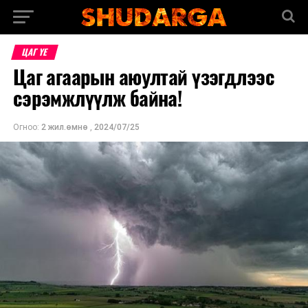
ЦАГ ҮЕ
Цаг агаарын аюултай үзэгдлээс
сэрэмжлүүлж байна!
Огноо:
2 жил.өмнө
,
2024/07/25