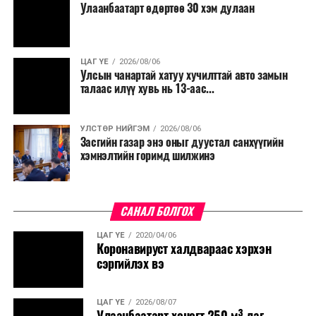
Улаанбаатарт өдөртөө 30 хэм дулаан
ЦАГ ҮЕ
2026/08/06
Улсын чанартай хатуу хучилттай авто замын
талаас илүү хувь нь 13-аас...
УЛСТӨР НИЙГЭМ
2026/08/06
Засгийн газар энэ оныг дуустал санхүүгийн
хэмнэлтийн горимд шилжинэ
САНАЛ БОЛГОХ
ЦАГ ҮЕ
2020/04/06
Коронавируст халдвараас хэрхэн
сэргийлэх вэ
ЦАГ ҮЕ
2026/08/07
Улаанбаатарт хоногт 250 м³ лаг