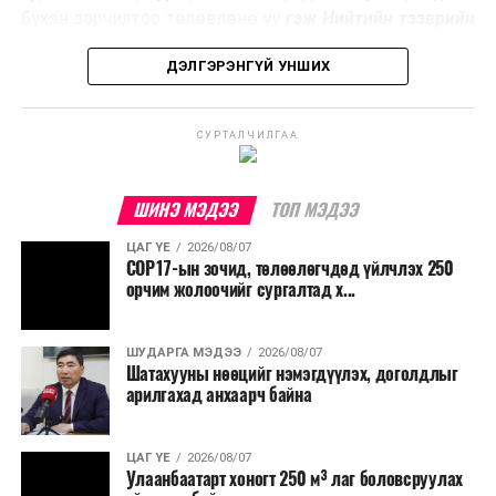
эзлэхүүнийг бууруулахын зэрэгцээ эрчим хүч
бүхэн зорчилтоо төлөвлөнө үү
гэж Нийтийн тээврийн
үйлдвэрлэх, нөөцийг дахин ашиглах чиглэлээр олон
бодлогын газраас мэдээллээ.
улсад өргөн ашиглаж байна.
ДЭЛГЭРЭНГҮЙ УНШИХ
СУРТАЛЧИЛГАА
ШИНЭ МЭДЭЭ
ТОП МЭДЭЭ
ЦАГ ҮЕ
2026/08/07
COP17-ын зочид, төлөөлөгчдөд үйлчлэх 250
орчим жолоочийг сургалтад х...
ШУДАРГА МЭДЭЭ
2026/08/07
Шатахууны нөөцийг нэмэгдүүлэх, доголдлыг
арилгахад анхаарч байна
ЦАГ ҮЕ
2026/08/07
Улаанбаатарт хоногт 250 м³ лаг боловсруулах