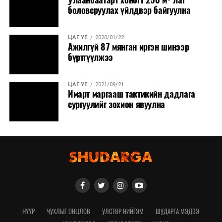
боловсруулах үйлдвэр байгуулна
ЦАГ ҮЕ
2020/01/22
Ажилгүй 87 мянган иргэн шинээр
бүртгүүлжээ
ЦАГ ҮЕ
2021/09/21
Имарт маргааш тактикийн дадлага
сургуулийг зохион явуулна
НҮҮР
ЧУХЛЫГ ОНЦЛОВ
УЛСТӨР НИЙГЭМ
ШУДАРГА МЭДЭЭ