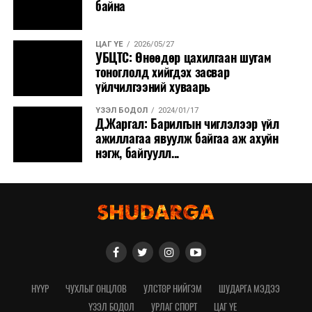
байна
ЦАГ ҮЕ
2026/05/27
УБЦТС: Өнөөдөр цахилгаан шугам
тоноглолд хийгдэх засвар
үйлчилгээний хуваарь
ҮЗЭЛ БОДОЛ
2024/01/17
Д.Жаргал: Барилгын чиглэлээр үйл
ажиллагаа явуулж байгаа аж ахуйн
нэгж, байгуулл...
НҮҮР
ЧУХЛЫГ ОНЦЛОВ
УЛСТӨР НИЙГЭМ
ШУДАРГА МЭДЭЭ
ҮЗЭЛ БОДОЛ
УРЛАГ СПОРТ
ЦАГ ҮЕ