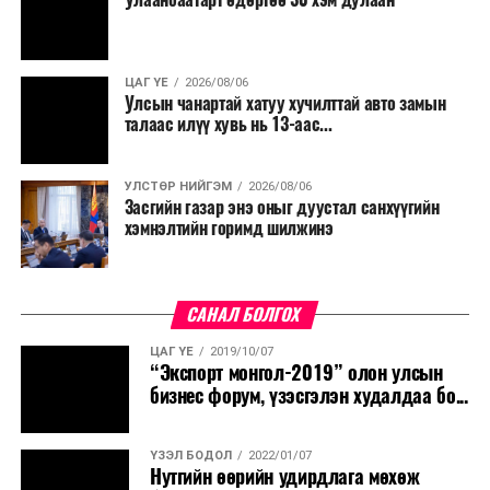
ЦАГ ҮЕ
2026/08/06
Улсын чанартай хатуу хучилттай авто замын
талаас илүү хувь нь 13-аас...
УЛСТӨР НИЙГЭМ
2026/08/06
Засгийн газар энэ оныг дуустал санхүүгийн
хэмнэлтийн горимд шилжинэ
САНАЛ БОЛГОХ
ЦАГ ҮЕ
2019/10/07
“Экспорт монгол-2019” олон улсын
бизнес форум, үзэсгэлэн худалдаа бо...
ҮЗЭЛ БОДОЛ
2022/01/07
Нутгийн өөрийн удирдлага мөхөж