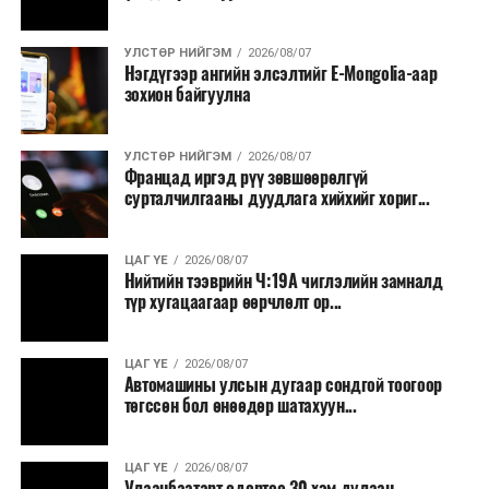
УЛСТӨР НИЙГЭМ
2026/08/07
Нэгдүгээр ангийн элсэлтийг E-Mongolia-аар
зохион байгуулна
УЛСТӨР НИЙГЭМ
2026/08/07
Францад иргэд рүү зөвшөөрөлгүй
сурталчилгааны дуудлага хийхийг хориг...
ЦАГ ҮЕ
2026/08/07
Нийтийн тээврийн Ч:19А чиглэлийн замналд
түр хугацаагаар өөрчлөлт ор...
ЦАГ ҮЕ
2026/08/07
Автомашины улсын дугаар сондгой тоогоор
төгссөн бол өнөөдөр шатахуун...
ЦАГ ҮЕ
2026/08/07
Улаанбаатарт өдөртөө 30 хэм дулаан