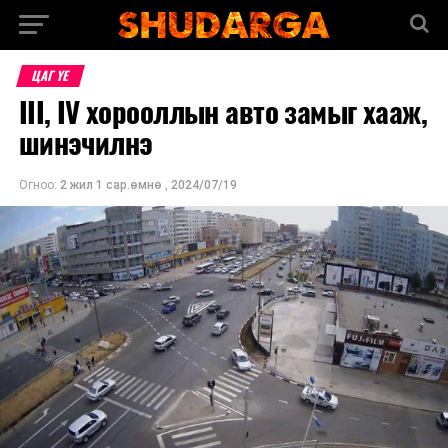
ЦАГ ҮЕ
III, IV хорооллын авто замыг хааж,
шинэчилнэ
Огноо:
2 жил 1 сар.өмнө
,
2024/07/19