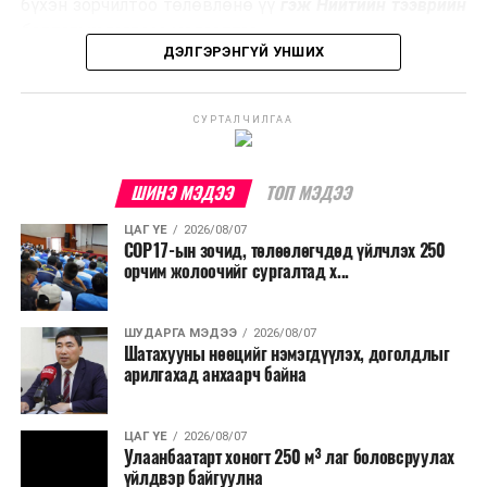
бүхэн зорчилтоо төлөвлөнө үү
гэж Нийтийн тээврийн
үйлдвэрлэх, нөөцийг дахин ашиглах чиглэлээр олон
бодлогын газраас мэдээллээ.
улсад өргөн ашиглаж байна.
ДЭЛГЭРЭНГҮЙ УНШИХ
СУРТАЛЧИЛГАА
ШИНЭ МЭДЭЭ
ТОП МЭДЭЭ
ЦАГ ҮЕ
2026/08/07
COP17-ын зочид, төлөөлөгчдөд үйлчлэх 250
орчим жолоочийг сургалтад х...
ШУДАРГА МЭДЭЭ
2026/08/07
Шатахууны нөөцийг нэмэгдүүлэх, доголдлыг
арилгахад анхаарч байна
ЦАГ ҮЕ
2026/08/07
Улаанбаатарт хоногт 250 м³ лаг боловсруулах
үйлдвэр байгуулна