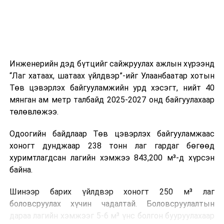
зүйгээр хангаж байна.
Мөн зам тээврийн осол, саатал болон бусад эрсдэл,
онцгой нөхцөл үүссэн үед авах арга хэмжээ, ачаалал
ихтэй нөхцөлд тайван, зөв, шуурхай шийдвэр гаргах,
Инженерийн дэд бүтцийг сайжруулах ажлын хүрээнд
өдөр тутмын ажлын бэлэн байдлыг хангах зэрэг
“Лаг хатаах, шатаах үйлдвэр”-ийг Улаанбаатар хотын
практик ур чадварыг сургалтын хөтөлбөрт тусгажээ.
Төв цэвэрлэх байгууламжийн урд хэсэгт, нийт 40
мянган ам метр талбайд 2025-2027 онд байгуулахаар
Сургалтыг танилцуулах лекц, асуулт-хариулт,
төлөвлөжээ.
жишээнд суурилсан сургалт, багаар ажиллах дасгал,
маршрут болон тээвэрлэлтийн урсгалын зураглалтай
Одоогийн байдлаар Төв цэвэрлэх байгууламжаас
танилцах, онцгой нөхцөлд ажиллах дадлага зэрэг
хоногт дунджаар 238 тонн лаг гардаг бөгөөд
онол, практик хосолсон хэлбэрээр зохион байгуулж
хуримтлагдсан лагийн хэмжээ 843,200 м³-д хүрсэн
байна.
байна.
Сургалтын үеэр COP17 олон улсын бага хурлыг
Шинээр барих үйлдвэр хоногт 250 м³ лаг
зохион байгуулах Үндэсний хорооны Ажлын алба,
боловсруулах хүчин чадалтай. Боловсруулалтын
Нийслэлийн тээврийн газар, Автотээврийн үндэсний
дараа лагийн хэмжээг 5-6 м³ үнс болгон бууруулахаар
төв болон Тээврийн цагдаагийн албаны холбогдох