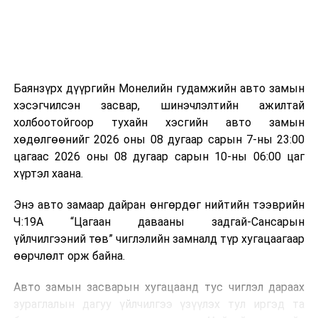
эзлэхүүн нь 90 хүртэл хувиар буурч, бактери, вирус
болон бусад өвчин үүсгэгч бичил биетнийг устгах
боломжтой.
Түүнчлэн шаталтын явцад үүсэх дулааныг цахилгаан
болон дулааны эрчим хүч үйлдвэрлэхэд ашиглаж
Баянзүрх дүүргийн Монелийн гудамжийн авто замын
болдог. Зарим технологийн хувьд шаталтын дараа
хэсэгчилсэн засвар, шинэчлэлтийн ажилтай
үлдэх үнснээс фосфор зэрэг ашигт эрдсийг сэргээн
холбоотойгоор тухайн хэсгийн авто замын
авах боломжтой аж.
хөдөлгөөнийг 2026 оны 08 дугаар сарын 7-ны 23:00
цагаас 2026 оны 08 дугаар сарын 10-ны 06:00 цаг
Япон, Герман, Швейцар, Нидерланд, Өмнөд Солонгос
хүртэл хаана.
зэрэг улс лаг хатаах, шатаах технологийг ашиглаж
байна. Тухайлбал, Германд лаг шатаах үйлдвэрээс
Энэ авто замаар дайран өнгөрдөг нийтийн тээврийн
гарсан үнснээс фосфор сэргээн авах технологи
Ч:19А “Цагаан давааны задгай-Сансарын
ашигладаг бол Нидерландад төвлөрсөн лаг
үйлчилгээний төв” чиглэлийн замналд түр хугацаагаар
боловсруулах үйлдвэрүүдээр дулаан, цахилгаан
өөрчлөлт орж байна.
эрчим хүч үйлдвэрлэдэг.
Авто замын засварын хугацаанд тус чиглэл дараах
Ийнхүү лаг хатаах, шатаах технологийг лагийн
зураглалын дагуу үйлчилгээ үзүүлэх тул иргэд та
эзлэхүүнийг бууруулахын зэрэгцээ эрчим хүч