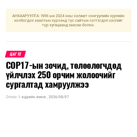
ний өдрүүдэд аадар орох төлөвтэй байна
ӨМНӨХ МЭДЭЭ
АНХААРУУЛГА: УИХ-ын 2024 оны ээлжит сонгуулийн хуулийн
30 дугаар сургуулийн хуучин барилгыг нурааж, шинэ
холбогдох заалтын хүрээнд тус сайтын сэтгэгдэл хэсгийг
сургууль барина
түр хугацаанд хаасан болно.
ЦАГ ҮЕ
COP17-ын зочид, төлөөлөгчдөд
үйлчлэх 250 орчим жолоочийг
сургалтад хамруулжээ
Огноо:
1 өдрийн өмнө
,
2026/08/07