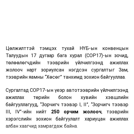
Цөлжилттэй тэмцэх тухай НҮБ-ын конвенцын
Талуудын 17 дугаар бага хурал (COP17)-ын зочид,
төлөөлөгчдийн тээврийн үйлчилгээнд ажиллах
жолооч нарт зориулсан нэгдсэн сургалтыг Зам,
тээврийн яамны “Хөсөг” танхимд зохион байгууллаа.
Сургалтад COP17-ын үеэр автотээврийн үйлчилгээнд
ажиллах төрийн болон хувийн хэвшлийн
байгууллагууд, “Зорчигч тээвэр I, II”, “Зорчигч тээвэр
III, IV”-ийн нийт
250 орчим жолооч
, тээврийн
хэрэгслийн зохион байгуулалт хариуцан ажиллах
албан хаагчид хамрагдаж байна.