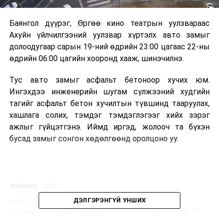
Баянгол дүүрэг, Өргөө кино театрын уулзвараас
Ахуйн үйлчилгээний уулзвар хүртэлх авто замыг
долоодугаар сарын 19-ний өдрийн 23:00 цагаас 22-ны
өдрийн 06:00 цагийн хооронд хааж, шинэчилнэ.
Тус авто замыг асфальт бетоноор хучих юм.
Ингэхдээ инженерийн шугам сүлжээний худгийн
тагийг асфальт бетон хучилтын түвшинд тааруулах,
хашлага солих, тэмдэг тэмдэглэгээг хийх зэрэг
ажлыг гүйцэтгэнэ. Иймд иргэд, жолооч та бүхэн
бусад замыг сонгон хөдөлгөөнд оролцоно уу.
УНШСАН:
1277
ДЭЛГЭРЭНГҮЙ УНШИХ
ДАРААХ МЭДЭЭ
Улаанбаатар хот орчмоор долоодугаар сарын 20, 21-