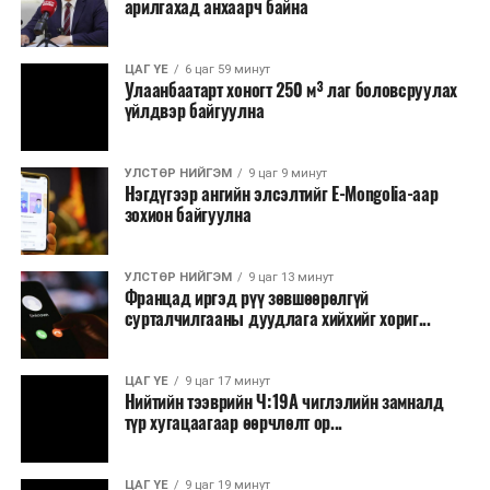
арилгахад анхаарч байна
ЦАГ ҮЕ
6 цаг 59 минут
Улаанбаатарт хоногт 250 м³ лаг боловсруулах
үйлдвэр байгуулна
УЛСТӨР НИЙГЭМ
9 цаг 9 минут
Нэгдүгээр ангийн элсэлтийг E-Mongolia-аар
зохион байгуулна
УЛСТӨР НИЙГЭМ
9 цаг 13 минут
Францад иргэд рүү зөвшөөрөлгүй
сурталчилгааны дуудлага хийхийг хориг...
ЦАГ ҮЕ
9 цаг 17 минут
Нийтийн тээврийн Ч:19А чиглэлийн замналд
түр хугацаагаар өөрчлөлт ор...
ЦАГ ҮЕ
9 цаг 19 минут