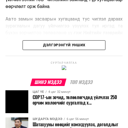
боловсруулах үйлдвэрүүдээр дулаан, цахилгаан
өөрчлөлт орж байна.
эрчим хүч үйлдвэрлэдэг.
Авто замын засварын хугацаанд тус чиглэл дараах
Ийнхүү лаг хатаах, шатаах технологийг лагийн
зураглалын дагуу үйлчилгээ үзүүлэх тул иргэд та
эзлэхүүнийг бууруулахын зэрэгцээ эрчим хүч
бүхэн зорчилтоо төлөвлөнө үү
гэж Нийтийн тээврийн
үйлдвэрлэх, нөөцийг дахин ашиглах чиглэлээр олон
бодлогын газраас мэдээллээ.
улсад өргөн ашиглаж байна.
ДЭЛГЭРЭНГҮЙ УНШИХ
СУРТАЛЧИЛГАА
ШИНЭ МЭДЭЭ
ТОП МЭДЭЭ
ЦАГ ҮЕ
4 цаг 32 минут
COP17-ын зочид, төлөөлөгчдөд үйлчлэх 250
орчим жолоочийг сургалтад х...
ШУДАРГА МЭДЭЭ
6 цаг 56 минут
Шатахууны нөөцийг нэмэгдүүлэх, доголдлыг