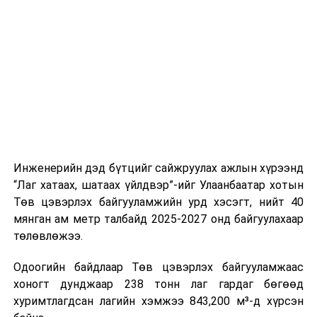
буудал болон арга хэмжээний байршилд хүргэх үе
шат, маршрут, хөдөлгөөний зохион байгуулалт,
цагийн менежмент, мэдээлэл дамжуулах журам,
холбогдох байгууллагуудын уялдаа холбоо, аюулгүй
ажиллагааны чиглэлээр жолооч нарыг сургалт, арга
зүйгээр хангаж байна.
Мөн зам тээврийн осол, саатал болон бусад эрсдэл,
онцгой нөхцөл үүссэн үед авах арга хэмжээ, ачаалал
ихтэй нөхцөлд тайван, зөв, шуурхай шийдвэр гаргах,
Инженерийн дэд бүтцийг сайжруулах ажлын хүрээнд
өдөр тутмын ажлын бэлэн байдлыг хангах зэрэг
“Лаг хатаах, шатаах үйлдвэр”-ийг Улаанбаатар хотын
практик ур чадварыг сургалтын хөтөлбөрт тусгажээ.
Төв цэвэрлэх байгууламжийн урд хэсэгт, нийт 40
мянган ам метр талбайд 2025-2027 онд байгуулахаар
Сургалтыг танилцуулах лекц, асуулт-хариулт,
төлөвлөжээ.
жишээнд суурилсан сургалт, багаар ажиллах дасгал,
маршрут болон тээвэрлэлтийн урсгалын зураглалтай
Одоогийн байдлаар Төв цэвэрлэх байгууламжаас
танилцах, онцгой нөхцөлд ажиллах дадлага зэрэг
хоногт дунджаар 238 тонн лаг гардаг бөгөөд
онол, практик хосолсон хэлбэрээр зохион байгуулж
хуримтлагдсан лагийн хэмжээ 843,200 м³-д хүрсэн
байна.