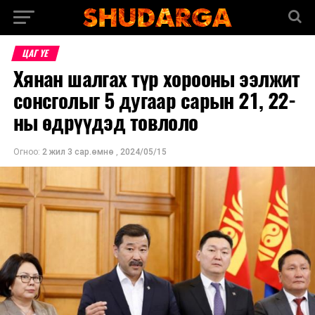
ЦАГ ҮЕ
Хянан шалгах түр хорооны ээлжит
сонсголыг 5 дугаар сарын 21, 22-
ны өдрүүдэд товлоло
Огноо:
2 жил 3 сар.өмнө
,
2024/05/15