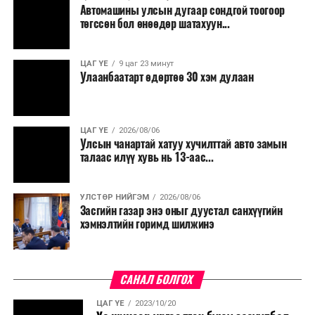
Автомашины улсын дугаар сондгой тоогоор
төгссөн бол өнөөдөр шатахуун...
ЦАГ ҮЕ
9 цаг 23 минут
Улаанбаатарт өдөртөө 30 хэм дулаан
ЦАГ ҮЕ
2026/08/06
Улсын чанартай хатуу хучилттай авто замын
талаас илүү хувь нь 13-аас...
УЛСТӨР НИЙГЭМ
2026/08/06
Засгийн газар энэ оныг дуустал санхүүгийн
хэмнэлтийн горимд шилжинэ
САНАЛ БОЛГОХ
ЦАГ ҮЕ
2023/10/20