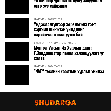
Үс шинээр үргээлгэх буюу засуулбал
өнгө зүс сайжирна
ЦАГ ҮЕ
2025/01/22
Үндэслэлгүйгээр хөрөнгөжих гэмт
хэргийн шинжтэй үйлдлийг
нарийвчлан шалгуулж бай...
УЛСТӨР НИЙГЭМ
2021/09/10
Монгол Улсын Их Хурлын дарга
Г.Занданшатар панел хэлэлцүүлэгт үг
хэлэв
ЦАГ ҮЕ
2024/06/12
"NAP" төслийн хаалтын хурлыг хийлээ