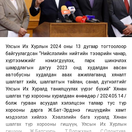
Улсын Их Хурлын 2024 оны 13 дугаар тогтоолоор
байгуулагдсан “Нийслэлийн нийтийн тээврийн чанар,
хүртээмжийг нэмэгдүүлэх, парк шинэчлэх
шаардлагын дагуу 2023 онд худалдан авсан
автобусны худалдан авах ажиллагаанд хяналт
шалгалт хийх, шалгалтын тайлан, санал, дүгнэлтийг
Улсын Их Хуралд танилцуулах үүрэг бүхий” Хянан
шалгах түр хорооны хуралдаан өнөөдөр / 2024.05.14 /
болж гурван асуудал хэлэлцсэн талаар тус түр
хорооны дарга Ж.Бат-Эрдэнэ гишүүдийн хамт
мэдээлэл хийлээ. Хэвлэлийн бага хуралд Хянан
шалгах түр хорооны гишүүн, Улсын Их Хурлын
гишүүн Ж.Батсуурь, Т.Доржханд, С.Одонтуяа,