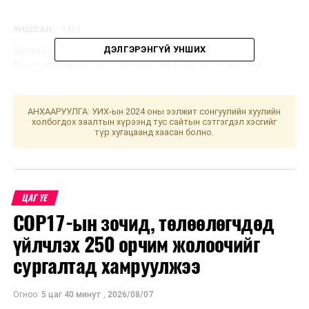
УНШСАН:
1411
ДЭЛГЭРЭНГҮЙ УНШИХ
ДАРААХ МЭДЭЭ
Монголбанк нэгдүгээр сард 1015 кг үнэт металл
худалдан авлаа
ӨМНӨХ МЭДЭЭ
АНХААРУУЛГА: УИХ-ын 2024 оны ээлжит сонгуулийн хуулийн
АТГ: Төрийн байгууллагуудын 2024 оны худалдан авах
холбогдох заалтын хүрээнд тус сайтын сэтгэгдэл хэсгийг
ажиллагааны төлөвлөгөөнд дүн шинжилгээ хийв
түр хугацаанд хаасан болно.
ЦАГ ҮЕ
COP17-ын зочид, төлөөлөгчдөд
үйлчлэх 250 орчим жолоочийг
сургалтад хамруулжээ
Огноо:
5 цаг 40 минут
,
2026/08/07