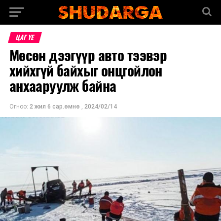
ЦАГ ҮЕ
Мөсөн дээгүүр авто тээвэр
хийхгүй байхыг онцгойлон
анхааруулж байна
Огноо:
2 жил 6 сар.өмнө
,
2024/02/14