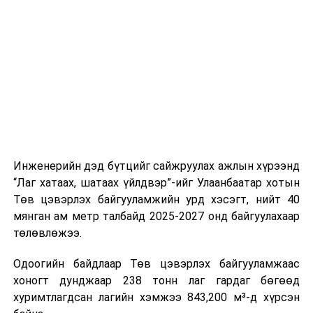
буудал болон арга хэмжээний байршилд хүргэх үе
шат, маршрут, хөдөлгөөний зохион байгуулалт,
цагийн менежмент, мэдээлэл дамжуулах журам,
холбогдох байгууллагуудын уялдаа холбоо, аюулгүй
ажиллагааны чиглэлээр жолооч нарыг сургалт, арга
зүйгээр хангаж байна.
Мөн зам тээврийн осол, саатал болон бусад эрсдэл,
онцгой нөхцөл үүссэн үед авах арга хэмжээ, ачаалал
ихтэй нөхцөлд тайван, зөв, шуурхай шийдвэр гаргах,
Инженерийн дэд бүтцийг сайжруулах ажлын хүрээнд
өдөр тутмын ажлын бэлэн байдлыг хангах зэрэг
“Лаг хатаах, шатаах үйлдвэр”-ийг Улаанбаатар хотын
практик ур чадварыг сургалтын хөтөлбөрт тусгажээ.
Төв цэвэрлэх байгууламжийн урд хэсэгт, нийт 40
мянган ам метр талбайд 2025-2027 онд байгуулахаар
Сургалтыг танилцуулах лекц, асуулт-хариулт,
төлөвлөжээ.
жишээнд суурилсан сургалт, багаар ажиллах дасгал,
маршрут болон тээвэрлэлтийн урсгалын зураглалтай
Одоогийн байдлаар Төв цэвэрлэх байгууламжаас
танилцах, онцгой нөхцөлд ажиллах дадлага зэрэг
хоногт дунджаар 238 тонн лаг гардаг бөгөөд
онол, практик хосолсон хэлбэрээр зохион байгуулж
хуримтлагдсан лагийн хэмжээ 843,200 м³-д хүрсэн
байна.