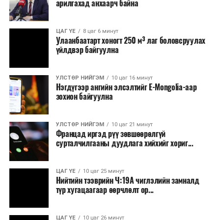
арилгахад анхаарч байна
ЦАГ ҮЕ
8 цаг 6 минут
Улаанбаатарт хоногт 250 м³ лаг боловсруулах
үйлдвэр байгуулна
УЛСТӨР НИЙГЭМ
10 цаг 16 минут
Нэгдүгээр ангийн элсэлтийг E-Mongolia-аар
зохион байгуулна
УЛСТӨР НИЙГЭМ
10 цаг 21 минут
Францад иргэд рүү зөвшөөрөлгүй
сурталчилгааны дуудлага хийхийг хориг...
ЦАГ ҮЕ
10 цаг 25 минут
Нийтийн тээврийн Ч:19А чиглэлийн замналд
түр хугацаагаар өөрчлөлт ор...
ЦАГ ҮЕ
10 цаг 26 минут