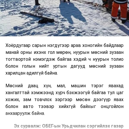
Хоёрдугаар сарын нэгдүгээр арав хоногийн байдлаар
манай орны ихэнх гол мөрөн, нуурын мөсний зузаан
тогтвортой нэмэгдэж байгаа хэдий ч нуурын толио
болон голын нийт уртын дагууд мөсний зузаан
харилцан адилгүй байна.
Мөсний даац хүн, мал, машин тэрэг явахад
хангалттай хэмжээнд хүрч бэхжээгүй байгаа тул цаг
хожих, зам товчлох зэргээр мөсөн дээгүүр явах
болон авто тээвэр хийхгүй байхыг онцгойлон
анхааруулж байна.
Эх сурвалж: ОБЕГ-ын Урьдчилан сэргийлэх газар