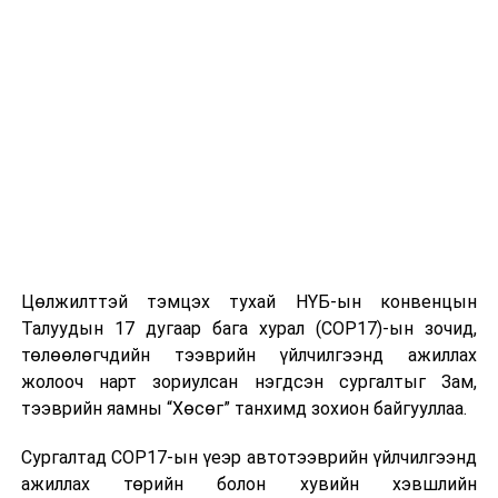
Цөлжилттэй тэмцэх тухай НҮБ-ын конвенцын
Талуудын 17 дугаар бага хурал (COP17)-ын зочид,
төлөөлөгчдийн тээврийн үйлчилгээнд ажиллах
жолооч нарт зориулсан нэгдсэн сургалтыг Зам,
тээврийн яамны “Хөсөг” танхимд зохион байгууллаа.
Сургалтад COP17-ын үеэр автотээврийн үйлчилгээнд
ажиллах төрийн болон хувийн хэвшлийн