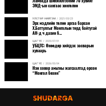
Ламбада шинжилгээний 70 хувийг
ЭМД-ын сангаас хөнгөлнө
УЛСТӨР НИЙГЭМ
2021/03/23
Эрх мэдлийн төлөө аргаа барсан
Х.Баттулгыг Монголын төрд байтугай
АН-д ч дахин б...
ЦАГ ҮЕ
2025/07/01
УБЦТС: Өнөөдөр хийгдэх засварын
хуваарь
ЦАГ ҮЕ
2026/05/04
Нэн ховор амьтны жагсаалтад орсон
“Монгол бөхөн”