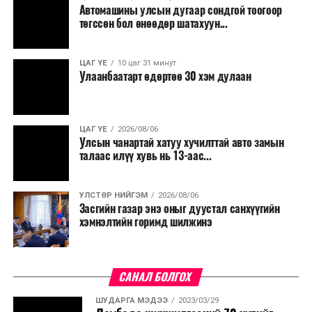
Автомашины улсын дугаар сондгой тоогоор
төгссөн бол өнөөдөр шатахуун...
ЦАГ ҮЕ
10 цаг 31 минут
Улаанбаатарт өдөртөө 30 хэм дулаан
ЦАГ ҮЕ
2026/08/06
Улсын чанартай хатуу хучилттай авто замын
талаас илүү хувь нь 13-аас...
УЛСТӨР НИЙГЭМ
2026/08/06
Засгийн газар энэ оныг дуустал санхүүгийн
хэмнэлтийн горимд шилжинэ
САНАЛ БОЛГОХ
ШУДАРГА МЭДЭЭ
2023/03/29