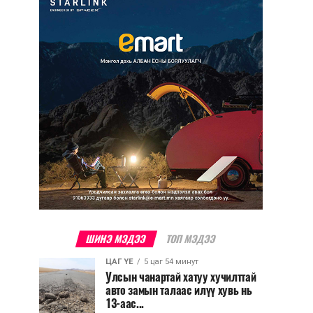
ШИНЭ МЭДЭЭ
ТОП МЭДЭЭ
ЦАГ ҮЕ
5 цаг 54 минут
Улсын чанартай хатуу хучилттай
авто замын талаас илүү хувь нь
13-аас...