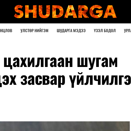
ОНЦЛОВ
УЛСТӨР НИЙГЭМ
ШУДАРГА МЭДЭЭ
ҮЗЭЛ БОДОЛ
УРЛ
 цахилгаан шугам
дэх засвар үйлчилг