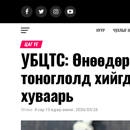
НҮҮР
ЧУХЛЫГ 
ЦАГ ҮЕ
УБЦТС: Өнөөдөр
тоноглолд хийг
хуваарь
Огноо:
4 сар 13 өдөр.өмнө
,
2026/03/26