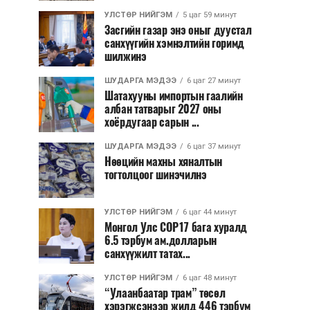
УЛСТӨР НИЙГЭМ
5 цаг 59 минут
Засгийн газар энэ оныг дуустал
санхүүгийн хэмнэлтийн горимд
шилжинэ
ШУДАРГА МЭДЭЭ
6 цаг 27 минут
Шатахууны импортын гаалийн
албан татварыг 2027 оны
хоёрдугаар сарын ...
ШУДАРГА МЭДЭЭ
6 цаг 37 минут
Нөөцийн махны хяналтын
тогтолцоог шинэчилнэ
УЛСТӨР НИЙГЭМ
6 цаг 44 минут
Монгол Улс COP17 бага хуралд
6.5 тэрбум ам.долларын
санхүүжилт татах...
УЛСТӨР НИЙГЭМ
6 цаг 48 минут
“Улаанбаатар трам” төсөл
хэрэгжсэнээр жилд 446 тэрбум