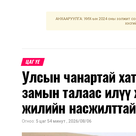
АНХААРУУЛГА: УИХ-ын 2024 оны ээлжит сон
хэсги
ЦАГ ҮЕ
Улсын чанартай хат
замын талаас илүү 
жилийн насжилттай
Огноо:
5 цаг 54 минут
,
2026/08/06