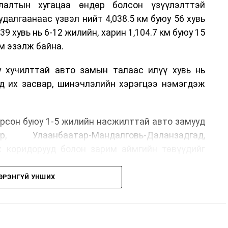
лалтын хугацаа өндөр болсон үзүүлэлттэй
алгаанаас үзвэл нийт 4,038.5 км буюу 56 хувь
39 хувь нь 6-12 жилийн, харин 1,104.7 км буюу 15
м эзэлж байна.
у хучилттай авто замын талаас илүү хувь нь
өд их засвар, шинэчлэлийн хэрэгцээ нэмэгдэж
.
рсон буюу 1-5 жилийн насжилттай авто замууд
р, Улаанбаатар-Мандалговь-Даланзадгад,
х коридорууд болон зарим аймгийн төвүүдийг
ЭРЭНГҮЙ УНШИХ
, их засвар, ээлжит засвар арчлалтын ажлыг
лөх нь замын хөдөлгөөний аюулгүй байдлыг
гах, төсвийн хөрөнгө оруулалтыг оновчтой
лбаныхан хэлж байна
гэж Зам, тээврийн яамнаас