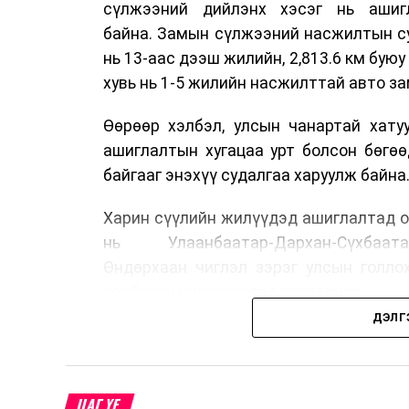
сүлжээний дийлэнх хэсэг нь ашиг
байна. Замын сүлжээний насжилтын суд
нь 13-аас дээш жилийн, 2,813.6 км буюу 
хувь нь 1-5 жилийн насжилттай авто за
Өөрөөр хэлбэл, улсын чанартай хату
ашиглалтын хугацаа урт болсон бөгө
байгааг энэхүү судалгаа харуулж байна
Харин сүүлийн жилүүдэд ашиглалтад о
нь Улаанбаатар-Дархан-Сүхбаата
Өндөрхаан чиглэл зэрэг улсын голло
холбосон чиглэлүүдэд төвлөрчээ.
ДЭЛГ
Авто замын насжилтыг тогтмол үнэлж
шинжлэх ухааны үндэслэлтэй төлөв
хангах, ашиглалтын хугацааг уртас
ЦАГ ҮЕ
төлөвлөхөд чухал ач холбогдолтойг а