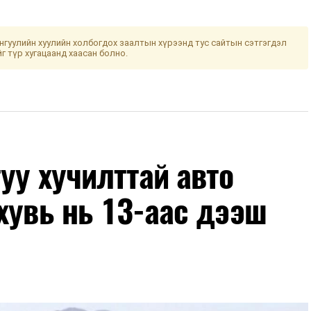
гуулийн хуулийн холбогдох заалтын хүрээнд тус сайтын сэтгэгдэл
йг түр хугацаанд хаасан болно.
уу хучилттай авто
хувь нь 13-аас дээш