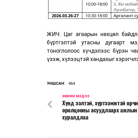
ЖИЧ: Цаг агаарын нөхцөл байдла
бүртгэлтэй утасны дугаарт мэ
тоноглолоос хүчдэлээс бүрэн чө
үзэж, хүлээцтэй хандахыг хэрэгчлэ
УНШСАН:
464
ӨМНӨХ МЭДЭЭ
Хүнд ээлтэй, хүртээмжтэй орчи
оролцооны асуудлаарх ажлын 
хуралдлаа