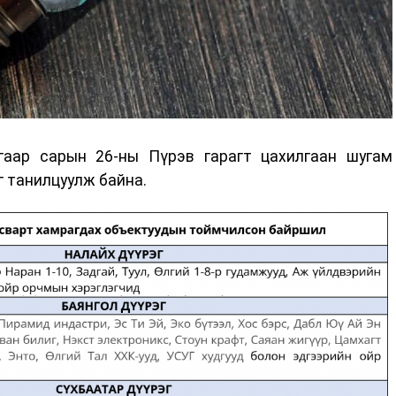
гаар сарын 26-ны Пүрэв гарагт цахилгаан шугам
 танилцуулж байна.