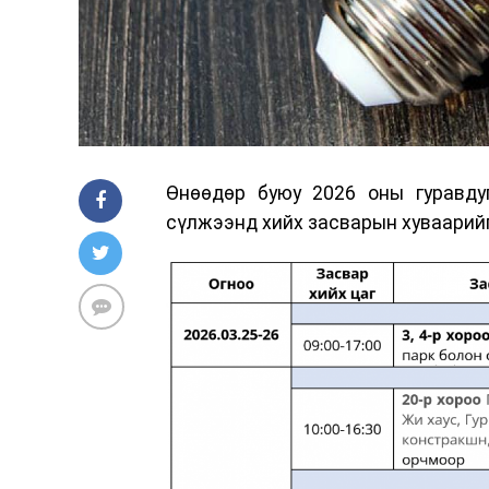
Өнөөдөр буюу 2026 оны гуравду
сүлжээнд хийх засварын хуваарийг