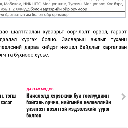
ас шалтгаалан хуваарьт өөрчлөлт орвол, гэрээт
дээлэл хүргэх болно. Засварын ажлыг тухайн
лөөлсний дараа хийдэг нөхцөл байдлыг харгалзан
гч та бүхнээс хүсье.
ДАРААХ МЭДЭЭ
н, тэгш
Нийслэлд хэрэгжиж буй төслүүдийн
хэсэг
байгаль орчин, нийгмийн нөлөөллийн
үнэлгээг нээлттэй мэдээлэхийг үүрэг
болгов