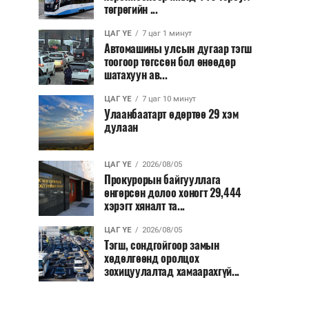
төгрөгийн ...
ЦАГ ҮЕ
7 цаг 1 минут
Автомашины улсын дугаар тэгш
тоогоор төгссөн бол өнөөдөр
шатахуун ав...
ЦАГ ҮЕ
7 цаг 10 минут
Улаанбаатарт өдөртөө 29 хэм
дулаан
ЦАГ ҮЕ
2026/08/05
Прокурорын байгууллага
өнгөрсөн долоо хоногт 29,444
хэрэгт хяналт та...
ЦАГ ҮЕ
2026/08/05
Тэгш, сондгойгоор замын
хөдөлгөөнд оролцох
зохицуулалтад хамаарахгүй...