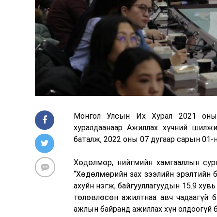
Монгол Улсын Их Хурал 2021 оны
хуралдаанаар Ажиллах хүчний шилжи
баталж, 2022 оны 07 дугаар сарын 01-
Хөдөлмөр, нийгмийн хамгааллын сург
“Хөдөлмөрийн зах зээлийн эрэлтийн б
ахуйн нэгж, байгууллагуудын 15.9 хув
төлөвлөсөн ажилтнаа авч чадаагүй б
ажлын байранд ажиллах хүн олдоогүй б