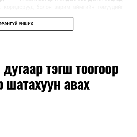
х коридорууд болон зарим аймгийн төвүүдийг
ЭРЭНГҮЙ УНШИХ
, их засвар, ээлжит засвар арчлалтын ажлыг
лөх нь замын хөдөлгөөний аюулгүй байдлыг
гах, төсвийн хөрөнгө оруулалтыг оновчтой
лбаныхан хэлж байна
гэж Зам, тээврийн яамнаас
дугаар тэгш тоогоор
р шатахуун авах