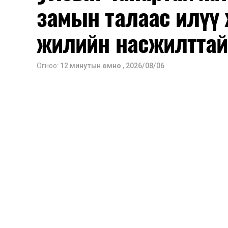
замын талаас илүү 
жилийн насжилттай
Огноо:
12 минутын өмнө
,
2026/08/06