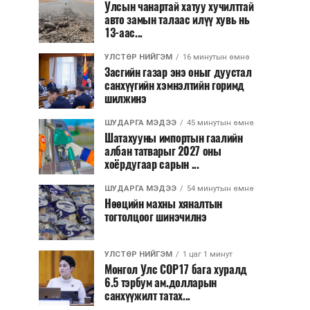
Улсын чанартай хатуу хучилттай
авто замын талаас илүү хувь нь
13-аас...
УЛСТӨР НИЙГЭМ
16 минутын өмнө
Засгийн газар энэ оныг дуустал
санхүүгийн хэмнэлтийн горимд
шилжинэ
ШУДАРГА МЭДЭЭ
45 минутын өмнө
Шатахууны импортын гаалийн
албан татварыг 2027 оны
хоёрдугаар сарын ...
ШУДАРГА МЭДЭЭ
54 минутын өмнө
Нөөцийн махны хяналтын
тогтолцоог шинэчилнэ
УЛСТӨР НИЙГЭМ
1 цаг 1 минут
Монгол Улс COP17 бага хуралд
6.5 тэрбум ам.долларын
санхүүжилт татах...