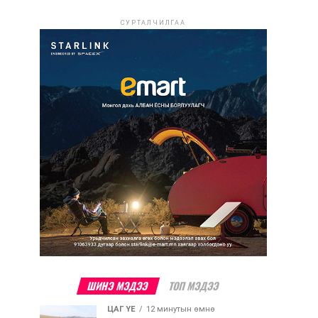
СУРТАЛЧИЛГАА
ШИНЭ МЭДЭЭ
ТОП МЭДЭЭ
ЦАГ ҮЕ
12 минутын өмнө