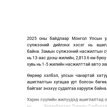
2025 оны байдлаар Монгол Улсын у
сүлжээний дийлэнх хэсэг нь ашиг
байна. Замын сүлжээний насжилтын суд
нь 13-аас дээш жилийн, 2,813.6 км буюу 
хувь нь 1-5 жилийн насжилттай авто за
Өөрөөр хэлбэл, улсын чанартай хату
ашиглалтын хугацаа урт болсон бөгө
байгааг энэхүү судалгаа харуулж байна
Харин сүүлийн жилүүдэд ашиглалтад о
нь Улаанбаатар-Дархан-Сүхбаата