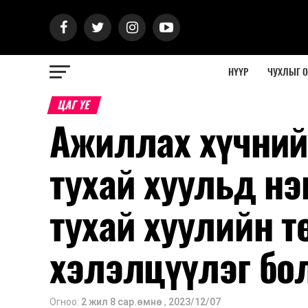
НҮҮР
ЧУХЛЫГ 
ЦАГ ҮЕ
Ажиллах хүчний
тухай хуульд нэ
тухай хуулийн т
хэлэлцүүлэг бо
Огноо:
2 жил 8 сар.өмнө
,
2023/12/07