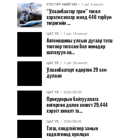
УЛСТӨР НИЙГЭМ
1 цаг 6 минут
“Улаанбаатар трам” төсөл
хэрэгжсэнээр жилд 446 тэрбум
төгрөгийн ...
ЦАГ ҮЕ
1 цаг 18 минут
Автомашины улсын дугаар тэгш
тоогоор төгссөн бол өнөөдөр
шатахуун ав...
ЦАГ ҮЕ
1 цаг 28 минут
Улаанбаатарт өдөртөө 29 хэм
дулаан
ЦАГ ҮЕ
2026/08/05
Прокурорын байгууллага
өнгөрсөн долоо хоногт 29,444
хэрэгт хяналт та...
ЦАГ ҮЕ
2026/08/05
Тэгш, сондгойгоор замын
хөдөлгөөнд оролцох