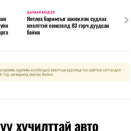
ДАРААХ МЭДЭЭ
лан
Нотлох баримтыг шинжлэн судлах
зүйн
нээлттэй сонсголд 83 гэрч дуудсан
арга
байна
гуулийн хуулийн холбогдох заалтын хүрээнд тус сайтын сэтгэгдэл
йг түр хугацаанд хаасан болно.
уу хучилттай авто