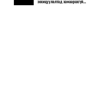
зохицуулалтад хамаарахгүй...