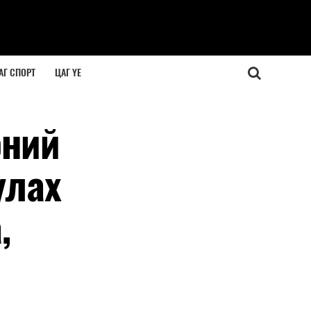
АГ СПОРТ
ЦАГ ҮЕ
өний
улах
,