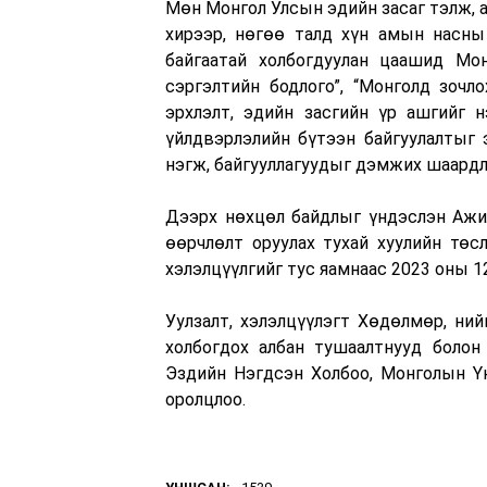
Мөн Монгол Улсын эдийн засаг тэлж, а
хирээр, нөгөө талд хүн амын насны
байгаатай холбогдуулан цаашид Мо
сэргэлтийн бодлого”, “Монголд зочл
эрхлэлт, эдийн засгийн үр ашгийг н
үйлдвэрлэлийн бүтээн байгуулалтыг 
нэгж, байгууллагуудыг дэмжих шаардл
Дээрх нөхцөл байдлыг үндэслэн Ажил
өөрчлөлт оруулах тухай хуулийн төсл
хэлэлцүүлгийг тус яамнаас 2023 оны 1
Уулзалт, хэлэлцүүлэгт Хөдөлмөр, ни
холбогдох албан тушаалтнууд болон
Эздийн Нэгдсэн Холбоо, Монголын Ү
оролцлоо.