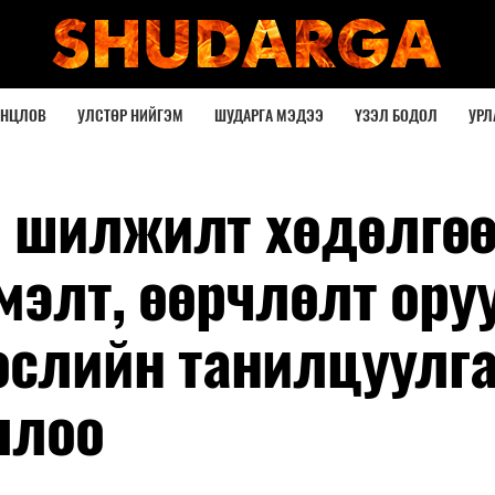
ОНЦЛОВ
УЛСТӨР НИЙГЭМ
ШУДАРГА МЭДЭЭ
ҮЗЭЛ БОДОЛ
УРЛ
 шилжилт хөдөлгө
мэлт, өөрчлөлт ору
өслийн танилцуулга
ллоо