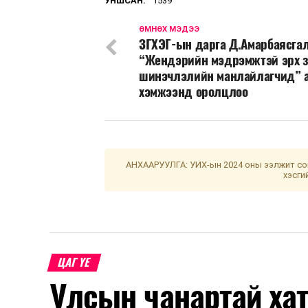
УНШСАН:
1539
ӨМНӨХ МЭДЭЭ
ЗГХЭГ-ын дарга Д.Амарбаясга
“Жендэрийн мэдрэмжтэй эрх 
шинэчлэлийн манлайлагчид” 
хэмжээнд оролцлоо
АНХААРУУЛГА: УИХ-ын 2024 оны ээлжит сон
хэсги
ЦАГ ҮЕ
Улсын чанартай хат