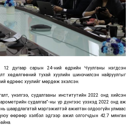
 12 дугаар сарын 24-ний өдрийн Чуулганы нэгдсэн
лт хөдөлгөөний тухай хуулийн шинэчилсэн найруулгыг
ний өдрөөс хуулийг мөрдөж эхэлсэн.
алт, үнэлгээ, судалгааны институтийн 2022 онд хийсэн
арометрийн судалгаа”-ны үр дүнгээс үзэхэд 2022 онд аж
ь нь шаардлагатай мэргэжилтэй ажилтан олдоогүйн улмаас
уюу өөрөөр хэлбэл эдгээр ажил олгогчдын 42.7 мянган
айна.