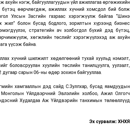
ж ахуйн нэгж, байгууллагуудын үйл ажиллагаа өргөжихийн
 бүтэц өөрчлөгдөж, ажиллах хүчний хомсдол бий болж
нгол Улсын Засгийн газраас хэрэгжүүлж байгаа “Шинэ
ох жил” болон бусад бодлого, зорилтын хүрээнд бизнес
эмэгдүүлэх, стратегийн ач холбогдол бүхий дэд бүтэц,
эрчимжүүлж, хөгжлийн төслийг хэрэгжүүлэхэд аж ахуйн
ага үүсэж байна.
лах хүчний шилжилт хөдөлгөөний тухай хуульд нэмэлт,
ийг боловсруулан хуулийн төслийн танилцуулга, уулзалт,
2 дугаар сарын 06-ны өдөр зохион байгууллаа.
йгмийн хамгааллын дэд сайд С.Зулпхар, бусад яамдуудын
 Монголын Үйлдвэрчний Эвлэлийн холбоо, Ажил Олгогч
ндэсний Худалдаа Аж Үйлдвэрийн танхимын төлөөллүүд
Эх сурвалж: ХНХЯ