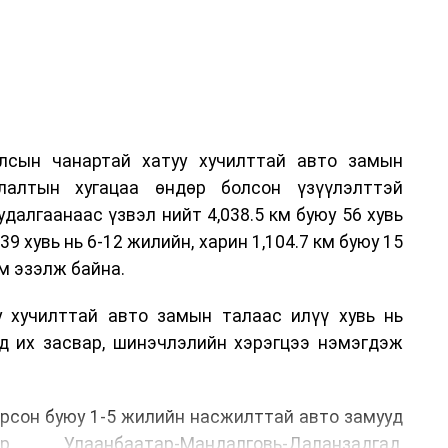
лсын чанартай хатуу хучилттай авто замын
лалтын хугацаа өндөр болсон үзүүлэлттэй
алгаанаас үзвэл нийт 4,038.5 км буюу 56 хувь
39 хувь нь 6-12 жилийн, харин 1,104.7 км буюу 15
м эзэлж байна.
у хучилттай авто замын талаас илүү хувь нь
өд их засвар, шинэчлэлийн хэрэгцээ нэмэгдэж
.
рсон буюу 1-5 жилийн насжилттай авто замууд
р, Улаанбаатар-Мандалговь-Даланзадгад,