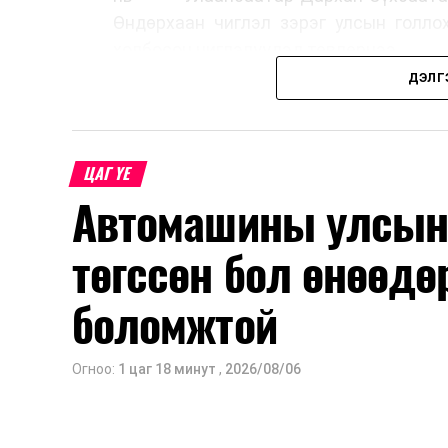
Өндөрхаан чиглэл зэрэг улсын голло
холбосон чиглэлүүдэд төвлөрчээ.
ДЭЛГ
Авто замын насжилтыг тогтмол үнэлж
шинжлэх ухааны үндэслэлтэй төлөв
хангах, ашиглалтын хугацааг уртас
ЦАГ ҮЕ
төлөвлөхөд чухал ач холбогдолтойг а
Автомашины улсын 
мэдээллээ.
төгссөн бол өнөөдө
боломжтой
Огноо:
1 цаг 18 минут
,
2026/08/06