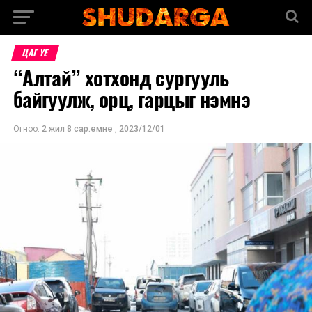
ЦАГ ҮЕ
“Алтай” хотхонд сургууль
байгуулж, орц, гарцыг нэмнэ
Огноо:
2 жил 8 сар.өмнө
,
2023/12/01