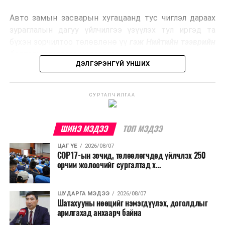
эрчим хүч үйлдвэрлэдэг.
Авто замын засварын хугацаанд тус чиглэл дараах
Ийнхүү лаг хатаах, шатаах технологийг лагийн
зураглалын дагуу үйлчилгээ үзүүлэх тул иргэд та
эзлэхүүнийг бууруулахын зэрэгцээ эрчим хүч
бүхэн зорчилтоо төлөвлөнө үү
гэж Нийтийн тээврийн
үйлдвэрлэх, нөөцийг дахин ашиглах чиглэлээр олон
бодлогын газраас мэдээллээ.
улсад өргөн ашиглаж байна.
ДЭЛГЭРЭНГҮЙ УНШИХ
СУРТАЛЧИЛГАА
ШИНЭ МЭДЭЭ
ТОП МЭДЭЭ
ЦАГ ҮЕ
2026/08/07
COP17-ын зочид, төлөөлөгчдөд үйлчлэх 250
орчим жолоочийг сургалтад х...
ШУДАРГА МЭДЭЭ
2026/08/07
Шатахууны нөөцийг нэмэгдүүлэх, доголдлыг
арилгахад анхаарч байна