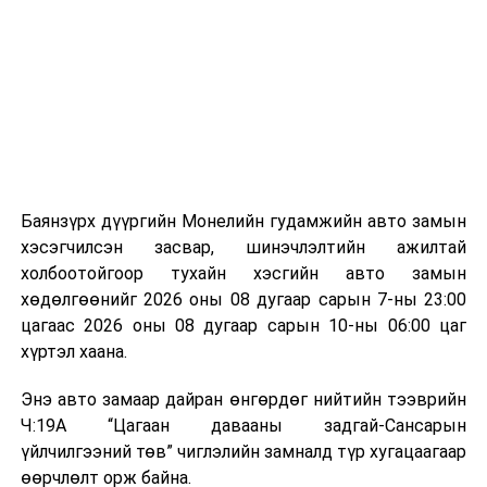
байгууламжаас гардаг лагийг байгаль орчинд аюулгүй
мэдээллээ.
аргаар боловсруулж, эзлэхүүнийг эрс бууруулах
зориулалттай. Лагийг өндөр температурт шатааснаар
эзлэхүүн нь 90 хүртэл хувиар буурч, бактери, вирус
болон бусад өвчин үүсгэгч бичил биетнийг устгах
боломжтой.
Түүнчлэн шаталтын явцад үүсэх дулааныг цахилгаан
болон дулааны эрчим хүч үйлдвэрлэхэд ашиглаж
Баянзүрх дүүргийн Монелийн гудамжийн авто замын
болдог. Зарим технологийн хувьд шаталтын дараа
хэсэгчилсэн засвар, шинэчлэлтийн ажилтай
үлдэх үнснээс фосфор зэрэг ашигт эрдсийг сэргээн
холбоотойгоор тухайн хэсгийн авто замын
авах боломжтой аж.
хөдөлгөөнийг 2026 оны 08 дугаар сарын 7-ны 23:00
цагаас 2026 оны 08 дугаар сарын 10-ны 06:00 цаг
Япон, Герман, Швейцар, Нидерланд, Өмнөд Солонгос
хүртэл хаана.
зэрэг улс лаг хатаах, шатаах технологийг ашиглаж
байна. Тухайлбал, Германд лаг шатаах үйлдвэрээс
Энэ авто замаар дайран өнгөрдөг нийтийн тээврийн
гарсан үнснээс фосфор сэргээн авах технологи
Ч:19А “Цагаан давааны задгай-Сансарын
ашигладаг бол Нидерландад төвлөрсөн лаг
үйлчилгээний төв” чиглэлийн замналд түр хугацаагаар
боловсруулах үйлдвэрүүдээр дулаан, цахилгаан
өөрчлөлт орж байна.