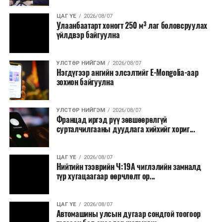
ЦАГ ҮЕ
2026/08/07
Улаанбаатарт хоногт 250 м³ лаг боловсруулах
үйлдвэр байгуулна
УЛСТӨР НИЙГЭМ
2026/08/07
Нэгдүгээр ангийн элсэлтийг E-Mongolia-аар
зохион байгуулна
УЛСТӨР НИЙГЭМ
2026/08/07
Францад иргэд рүү зөвшөөрөлгүй
сурталчилгааны дуудлага хийхийг хориг...
ЦАГ ҮЕ
2026/08/07
Нийтийн тээврийн Ч:19А чиглэлийн замналд
түр хугацаагаар өөрчлөлт ор...
ЦАГ ҮЕ
2026/08/07
Автомашины улсын дугаар сондгой тоогоор