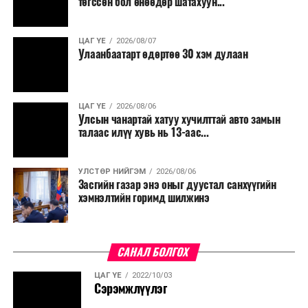
төгссөн бол өнөөдөр шатахуун...
ЦАГ ҮЕ
2026/08/07
Улаанбаатарт өдөртөө 30 хэм дулаан
ЦАГ ҮЕ
2026/08/06
Улсын чанартай хатуу хучилттай авто замын
талаас илүү хувь нь 13-аас...
УЛСТӨР НИЙГЭМ
2026/08/06
Засгийн газар энэ оныг дуустал санхүүгийн
хэмнэлтийн горимд шилжинэ
САНАЛ БОЛГОХ
ЦАГ ҮЕ
2022/10/03
Сэрэмжлүүлэг