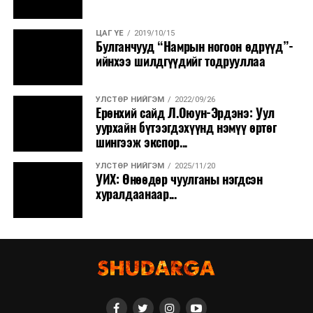
ЦАГ ҮЕ
2019/10/15
Булганчууд “Намрын ногоон өдрүүд”-
ийнхээ шилдгүүдийг тодрууллаа
УЛСТӨР НИЙГЭМ
2022/09/26
Ерөнхий сайд Л.Оюун-Эрдэнэ: Уул
уурхайн бүтээгдэхүүнд нэмүү өртөг
шингээж экспор...
УЛСТӨР НИЙГЭМ
2025/11/20
УИХ: Өнөөдөр чуулганы нэгдсэн
хуралдаанаар...