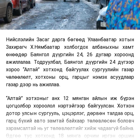
Нийслэлийн Засаг дарга бөгөөд Улаанбаатар хотын
Захирагч Х.Нямбаатар холбогдох албаныхны хамт
өнөөдөр Баянгол дүүргийн 24, 26 дугаар хороонд
ажиллалаа. Тодруулбал, Баянгол дүүргийн 24 дүгээр
хороо “Алтай” хотхонд байгуулах сургуулийн газар
чөлөөлөлт, хотхоны орц, гарцыг нэмэх асуудлаар
газар дээр нь ажиллав.
“Алтай” хотхоныг анх 12 мянган айлын иж бүрэн
цогцолбор хороолол нэртэйгээр байгуулсан. Хотхон
дотор улсын сургууль, цэцэрлэг, дөрвөн талдаа орц,
гарц бүхий авто замтай байхаар төлөвлөсөн боловч
харамсалтай нь уг төлөвлөлтийг хийж чадаагүй байна.
Өдгөө тус хотхонд 18 мянга орчим иргэн оршин