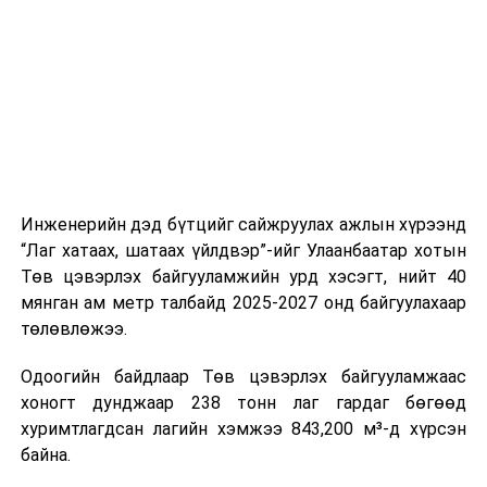
шат, маршрут, хөдөлгөөний зохион байгуулалт,
цагийн менежмент, мэдээлэл дамжуулах журам,
холбогдох байгууллагуудын уялдаа холбоо, аюулгүй
ажиллагааны чиглэлээр жолооч нарыг сургалт, арга
зүйгээр хангаж байна.
Мөн зам тээврийн осол, саатал болон бусад эрсдэл,
онцгой нөхцөл үүссэн үед авах арга хэмжээ, ачаалал
ихтэй нөхцөлд тайван, зөв, шуурхай шийдвэр гаргах,
Инженерийн дэд бүтцийг сайжруулах ажлын хүрээнд
өдөр тутмын ажлын бэлэн байдлыг хангах зэрэг
“Лаг хатаах, шатаах үйлдвэр”-ийг Улаанбаатар хотын
практик ур чадварыг сургалтын хөтөлбөрт тусгажээ.
Төв цэвэрлэх байгууламжийн урд хэсэгт, нийт 40
мянган ам метр талбайд 2025-2027 онд байгуулахаар
Сургалтыг танилцуулах лекц, асуулт-хариулт,
төлөвлөжээ.
жишээнд суурилсан сургалт, багаар ажиллах дасгал,
маршрут болон тээвэрлэлтийн урсгалын зураглалтай
Одоогийн байдлаар Төв цэвэрлэх байгууламжаас
танилцах, онцгой нөхцөлд ажиллах дадлага зэрэг
хоногт дунджаар 238 тонн лаг гардаг бөгөөд
онол, практик хосолсон хэлбэрээр зохион байгуулж
хуримтлагдсан лагийн хэмжээ 843,200 м³-д хүрсэн
байна.
байна.
Сургалтын үеэр COP17 олон улсын бага хурлыг