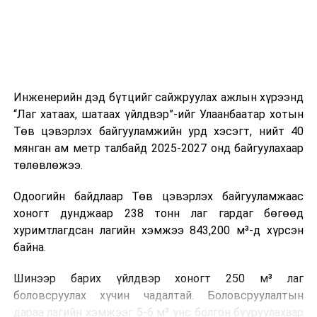
ажиллагааны чиглэлээр жолооч нарыг сургалт, арга
зүйгээр хангаж байна.
Мөн зам тээврийн осол, саатал болон бусад эрсдэл,
онцгой нөхцөл үүссэн үед авах арга хэмжээ, ачаалал
ихтэй нөхцөлд тайван, зөв, шуурхай шийдвэр гаргах,
Инженерийн дэд бүтцийг сайжруулах ажлын хүрээнд
өдөр тутмын ажлын бэлэн байдлыг хангах зэрэг
“Лаг хатаах, шатаах үйлдвэр”-ийг Улаанбаатар хотын
практик ур чадварыг сургалтын хөтөлбөрт тусгажээ.
Төв цэвэрлэх байгууламжийн урд хэсэгт, нийт 40
мянган ам метр талбайд 2025-2027 онд байгуулахаар
Сургалтыг танилцуулах лекц, асуулт-хариулт,
төлөвлөжээ.
жишээнд суурилсан сургалт, багаар ажиллах дасгал,
маршрут болон тээвэрлэлтийн урсгалын зураглалтай
Одоогийн байдлаар Төв цэвэрлэх байгууламжаас
танилцах, онцгой нөхцөлд ажиллах дадлага зэрэг
хоногт дунджаар 238 тонн лаг гардаг бөгөөд
онол, практик хосолсон хэлбэрээр зохион байгуулж
хуримтлагдсан лагийн хэмжээ 843,200 м³-д хүрсэн
байна.
байна.
Сургалтын үеэр COP17 олон улсын бага хурлыг
Шинээр барих үйлдвэр хоногт 250 м³ лаг
зохион байгуулах Үндэсний хорооны Ажлын алба,
боловсруулах хүчин чадалтай. Боловсруулалтын
Нийслэлийн тээврийн газар, Автотээврийн үндэсний
дараа лагийн хэмжээг 5-6 м³ үнс болгон бууруулахаар
төв болон Тээврийн цагдаагийн албаны холбогдох