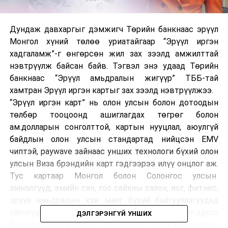
Дундаж давхаргыг дэмжигч Төрийн банкнаас эрүүл
Монгол хүний төлөө уриатайгаар “Эрүүл иргэн
хадгаламж”-г өнгөрсөн жил зах зээлд амжилттай
нэвтрүүлж байсан байв. Тэгвэл энэ удаад Төрийн
банкнаас “Эрүүл амьдралын жигүүр” ТББ-тай
хамтран Эрүүл иргэн картыг зах зээлд нэвтрүүлжээ.
“Эрүүл иргэн карт” нь олон улсын болон дотоодын
төлбөр тооцоонд ашиглагдах төгрөг болон
ам.долларын сонголттой, картын нууцлал, аюулгүй
байдлын олон улсын стандартад нийцсэн EMV
чиптэй, paywave зайнаас унших технологи бүхий олон
улсын Виза брэндийн карт гэдгээрээ илүү онцлог аж.
Тус картаар Монгол болон Солонгос улсын
эмнэлгүүд, эмийн сан, гоо сайхны салон, иог, фитнес,
эрүүл амьдралын хэв маяг бүхий байгууллагуудад
үйлчлүүлэхдээ 10 хүртэлх хувийн хөнгөлөлтийг эдлэх
ДЭЛГЭРЭНГҮЙ УНШИХ
боломжтой юм байна. /Хөнгөлөлт эдлэх боломжтой