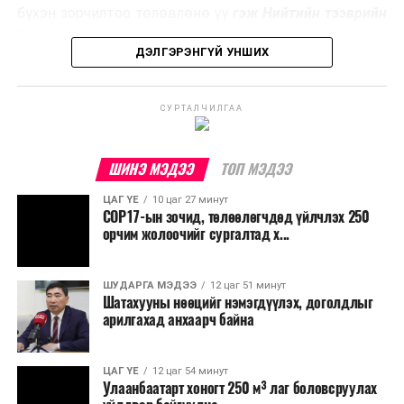
эзлэхүүнийг бууруулахын зэрэгцээ эрчим хүч
бүхэн зорчилтоо төлөвлөнө үү
гэж Нийтийн тээврийн
үйлдвэрлэх, нөөцийг дахин ашиглах чиглэлээр олон
бодлогын газраас мэдээллээ.
улсад өргөн ашиглаж байна.
ДЭЛГЭРЭНГҮЙ УНШИХ
СУРТАЛЧИЛГАА
ШИНЭ МЭДЭЭ
ТОП МЭДЭЭ
ЦАГ ҮЕ
10 цаг 27 минут
COP17-ын зочид, төлөөлөгчдөд үйлчлэх 250
орчим жолоочийг сургалтад х...
ШУДАРГА МЭДЭЭ
12 цаг 51 минут
Шатахууны нөөцийг нэмэгдүүлэх, доголдлыг
арилгахад анхаарч байна
ЦАГ ҮЕ
12 цаг 54 минут
Улаанбаатарт хоногт 250 м³ лаг боловсруулах