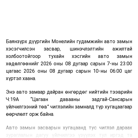
эзлэхүүн нь 90 хүртэл хувиар буурч, бактери, вирус
болон бусад өвчин үүсгэгч бичил биетнийг устгах
боломжтой.
Түүнчлэн шаталтын явцад үүсэх дулааныг цахилгаан
болон дулааны эрчим хүч үйлдвэрлэхэд ашиглаж
Баянзүрх дүүргийн Монелийн гудамжийн авто замын
болдог. Зарим технологийн хувьд шаталтын дараа
хэсэгчилсэн засвар, шинэчлэлтийн ажилтай
үлдэх үнснээс фосфор зэрэг ашигт эрдсийг сэргээн
холбоотойгоор тухайн хэсгийн авто замын
авах боломжтой аж.
хөдөлгөөнийг 2026 оны 08 дугаар сарын 7-ны 23:00
цагаас 2026 оны 08 дугаар сарын 10-ны 06:00 цаг
Япон, Герман, Швейцар, Нидерланд, Өмнөд Солонгос
хүртэл хаана.
зэрэг улс лаг хатаах, шатаах технологийг ашиглаж
байна. Тухайлбал, Германд лаг шатаах үйлдвэрээс
Энэ авто замаар дайран өнгөрдөг нийтийн тээврийн
гарсан үнснээс фосфор сэргээн авах технологи
Ч:19А “Цагаан давааны задгай-Сансарын
ашигладаг бол Нидерландад төвлөрсөн лаг
үйлчилгээний төв” чиглэлийн замналд түр хугацаагаар
боловсруулах үйлдвэрүүдээр дулаан, цахилгаан
өөрчлөлт орж байна.
эрчим хүч үйлдвэрлэдэг.
Авто замын засварын хугацаанд тус чиглэл дараах
Ийнхүү лаг хатаах, шатаах технологийг лагийн
зураглалын дагуу үйлчилгээ үзүүлэх тул иргэд та