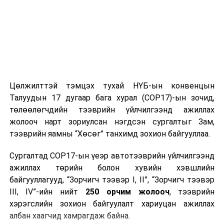
ӨМНӨХ МЭДЭЭ
Гэр хороололд бичил цэцэрлэгт хүрээлэн байгуулан
тохижуулжээ
Цөлжилттэй тэмцэх тухай НҮБ-ын конвенцын
Талуудын 17 дугаар бага хурал (COP17)-ын зочид,
төлөөлөгчдийн тээврийн үйлчилгээнд ажиллах
жолооч нарт зориулсан нэгдсэн сургалтыг Зам,
тээврийн яамны “Хөсөг” танхимд зохион байгууллаа.
Сургалтад COP17-ын үеэр автотээврийн үйлчилгээнд
ажиллах төрийн болон хувийн хэвшлийн
байгууллагууд, “Зорчигч тээвэр I, II”, “Зорчигч тээвэр
III, IV”-ийн нийт
250 орчим жолооч
, тээврийн
хэрэгслийн зохион байгуулалт хариуцан ажиллах
албан хаагчид хамрагдаж байна.