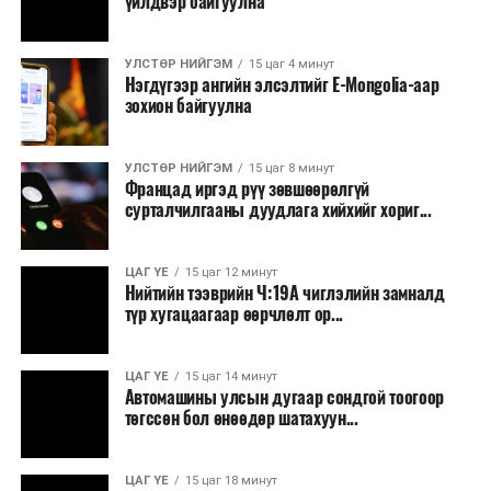
үйлдвэр байгуулна
УЛСТӨР НИЙГЭМ
15 цаг 4 минут
Нэгдүгээр ангийн элсэлтийг E-Mongolia-аар
зохион байгуулна
УЛСТӨР НИЙГЭМ
15 цаг 8 минут
Францад иргэд рүү зөвшөөрөлгүй
сурталчилгааны дуудлага хийхийг хориг...
ЦАГ ҮЕ
15 цаг 12 минут
Нийтийн тээврийн Ч:19А чиглэлийн замналд
түр хугацаагаар өөрчлөлт ор...
ЦАГ ҮЕ
15 цаг 14 минут
Автомашины улсын дугаар сондгой тоогоор
төгссөн бол өнөөдөр шатахуун...
ЦАГ ҮЕ
15 цаг 18 минут