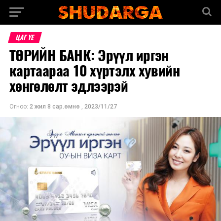
ЦАГ ҮЕ
ТӨРИЙН БАНК: Эрүүл иргэн
картаараа 10 хүртэлх хувийн
хөнгөлөлт эдлээрэй
Огноо:
2 жил 8 сар.өмнө
,
2023/11/27