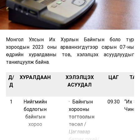
Монгол Улсын Их Хурлын Байнгын боло түр
хороодын 2023 оны арваннэгдүгээр сарын 07-ны
өдрийн хуралдааны тов, хэлэлцэх асуудлуудыг
танилцуулж байна.
Д/
ХУРАЛДААН
ХЭЛЭЛЦЭХ
ЦАГ
ТАН
Д
АСУУДАЛ
1
Нийгмийн
· Байнгын
09.30
“Их Эз
бодлогын
хорооны
Чингис
байнгын
тогтоолын
хороо
төсөл /
Цаглавар
батлах тухай
/