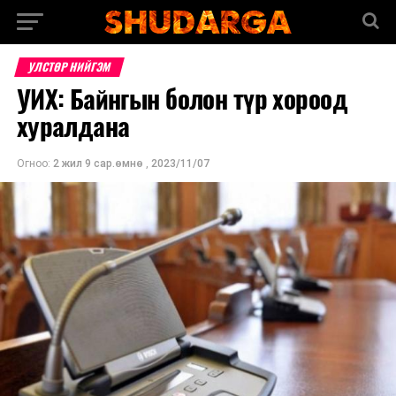
УЛСТӨР НИЙГЭМ
УИХ: Байнгын болон түр хороод
хуралдана
Огноо:
2 жил 9 сар.өмнө
,
2023/11/07