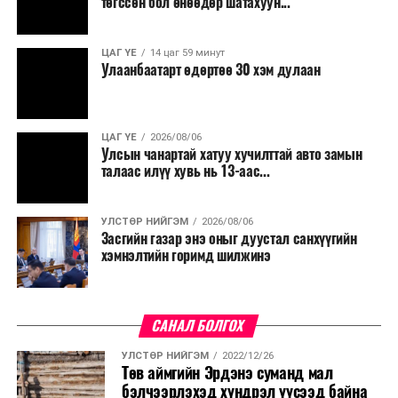
төгссөн бол өнөөдөр шатахуун...
хэлэлцэх
салбар бүрдээ урсгал зардлыг 20 хувиар бууруулах,
эсэх
/
нөхөн томилгоо хийхгүй байх, аялал, амралт, зугаалга,
ЦАГ ҮЕ
14 цаг 59 минут
хамт олны урлаг, спортын арга хэмжээг зохион
Улаанбаатарт өдөртөө 30 хэм дулаан
· Нэмэгдсэн
байгуулахгүй байх, төрийн албанд шинэ орон тоо бий
өртгийн албан
болгохгүй байх, эрчим хүчний хэрэглээг хэмнэх, хурал,
татварын
сургалтыг цахим хэлбэрт шилжүүлэх, төрийн албан
буцаан
ЦАГ ҮЕ
2026/08/06
хаагчдыг зарим өдрүүдэд цахимаар ажиллуулах арга
Улсын чанартай хатуу хучилттай авто замын
олголтын 2
хэмжээг үргэлжлүүлэхийг үүрэг болголоо.
талаас илүү хувь нь 13-аас...
хувийг 5 хувь
болгон
Төсвийн сахилга бат сайжирч, эдийн засгийн нөхцөл
нэмэгдүүлэх
УЛСТӨР НИЙГЭМ
2026/08/06
байдал хэвийн болсон тохиолдолд эдгээр
Засгийн газар энэ оныг дуустал санхүүгийн
асуудлыг
хязгаарлалтыг үе шаттайгаар сулруулах юм.
хэмнэлтийн горимд шилжинэ
судалж, санал,
дүгнэлт
гаргах үүрэг
САНАЛ БОЛГОХ
бүхий ажлын
хэсгийн санал,
УЛСТӨР НИЙГЭМ
2022/12/26
Төв аймгийн Эрдэнэ суманд мал
дүгнэлт
бэлчээрлэхэд хүндрэл үүсээд байна