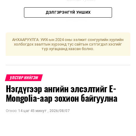
· Байнгын
ДЭЛГЭРЭНГҮЙ УНШИХ
хорооны
тогтоолын
төсөл /
Хүүхэд
АНХААРУУЛГА: УИХ-ын 2024 оны ээлжит сонгуулийн хуулийн
хамгааллын
холбогдох заалтын хүрээнд тус сайтын сэтгэгдэл хэсгийг
тухай хуулийн
түр хугацаанд хаасан болно.
шинэчилсэн
найруулгын
төсөл болон
УЛСТӨР НИЙГЭМ
хамт өргөн
мэдүүлсэн
Нэгдүгээр ангийн элсэлтийг E-
хуулийн
Mongolia-аар зохион байгуулна
төслүүдийг
хэлэлцүүлэгт
Огноо:
14 цаг 45 минут
,
2026/08/07
бэлтгэх үүрэг
бүхий ажлын
хэсэг