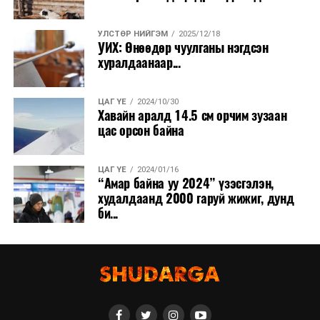
· Байнгын
хорооны
УЛСТӨР НИЙГЭМ
2025/12/18
тогтоолын
УИХ: Өнөөдөр чуулганы нэгдсэн
хуралдаанаар...
төсөл /
Төсвийн
тогтвортой
ЦАГ ҮЕ
2024/10/30
Хавайн аралд 14.5 см орчим зузаан
байдлын
цас орсон байна
зөвлөлийн
гишүүнд нэр
дэвших тухай
ЦАГ ҮЕ
2024/01/16
“Амар байна уу 2024” үзэсгэлэн,
хүсэлтийн
худалдаанд 2000 гаруй жижиг, дунд
загвар батлах
би...
тухай
/
· Байнгын
хорооны
тогтоолын
төсөл /
Төсвийн