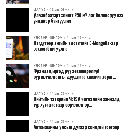
ний өдөр
Зайлшгүй шаардлагагүй тоног төхөөрөмж,
ЦАГ ҮЕ
12 цаг 34 минут
өргөн
тавилга, автомашин худалдан авах;
Улаанбаатарт хоногт 250 м³ лаг боловсруулах
мэдүүлсэн,
үйлдвэр байгуулна
Батлан хамгаалах, хууль зүйн салбараас бусад
эцсийн
сургалт, дадлага;
хэлэлцүүлэг
/
УЛСТӨР НИЙГЭМ
14 цаг 45 минут
Хуулиар заавал мэдээлэхээс бусад кино,
Нэгдүгээр ангийн элсэлтийг E-Mongolia-аар
·
Засгийн
контент, хэвлэлийн зардал;
зохион байгуулна
газрын тусгай
Заавал олгохоос бусад тэтгэмж, урамшуулал.
сангийн тухай
хуульд
УЛСТӨР НИЙГЭМ
14 цаг 49 минут
Санхүүгийн хэмнэлтийн горимыг 2026 оны
Францад иргэд рүү зөвшөөрөлгүй
өөрчлөлт
арванхоёрдугаар сарын 31 хүртэл мөрдөнө. Харин
сурталчилгааны дуудлага хийхийг хориг...
оруулах тухай
эрүүл мэндийн салбар уг хэмнэлтийн горимд
хуулийн төсөл
хамрагдахгүй бөгөөд цэцэрлэг, сургуулийн хүүхдийн
/
Засгийн
ЦАГ ҮЕ
14 цаг 53 минут
эрт илрүүлэг, вакцинжуулалт, томуу, томуу төст
Нийтийн тээврийн Ч:19А чиглэлийн замналд
газар
өвчний эсрэг арга хэмжээ зэрэг зайлшгүй
түр хугацаагаар өөрчлөлт ор...
2023.10.24-
шаардлагатай ажлууд төлөвлөгөөний дагуу
ний өдөр
үргэлжилнэ гэж Ерөнхий сайд Н.Учрал онцоллоо.
ЦАГ ҮЕ
14 цаг 55 минут
өргөн
Автомашины улсын дугаар сондгой тоогоор
мэдүүлсэн,
Мөн бүх шатны төсвийн ерөнхийлөн захирагч нарт