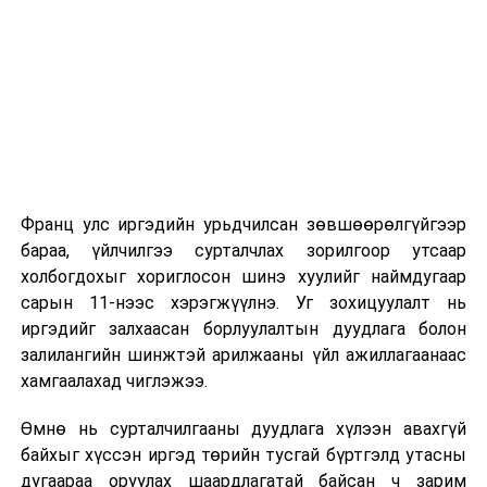
2
Төсвийн
· Байнгын
10.30
“Жанж
байнгын
хорооны
Д.Сүхб
2026 оны 9 дүгээр сарын 1-нээс цахимаар
хороо
тогтоолын
эхэлнэ.
төсөл /
2026 оны 9 дүгээр сарын 14-нөөс танхимаар
Цаглавар
үргэлжилнэ.
батлах тухай
/
Оюутны дотуур байр
·
Монгол
Улсын 2024
Франц улс иргэдийн урьдчилсан зөвшөөрөлгүйгээр
2026 оны 9 дүгээр сарын 13-наас оюутнуудыг
оны төсвийн
бараа, үйлчилгээ сурталчлах зорилгоор утсаар
дотуур байранд оруулж эхэлнэ.
тухай
,
холбогдохыг хориглосон шинэ хуулийг наймдугаар
Сургууль, цэцэрлэгийн үйл ажиллагааны
Нийгмийн
сарын 11-нээс хэрэгжүүлнэ. Уг зохицуулалт нь
зохицуулалт
даатгалын
иргэдийг залхаасан борлуулалтын дуудлага болон
сангийн 2024
залилангийн шинжтэй арилжааны үйл ажиллагаанаас
2026 оны 8 дугаар сарын 17–28-ны өдрүүдэд
оны төсвийн
хамгаалахад чиглэжээ.
нийслэлийн бүх сургууль, цэцэрлэгт ажлын
тухай
,
Эрүүл
Өмнө нь сурталчилгааны дуудлага хүлээн авахгүй
байранд элсэлт, бүртгэл болон бусад аливаа
мэндийн
байхыг хүссэн иргэд төрийн тусгай бүртгэлд утасны
арга хэмжээ зохион байгуулахгүй болно.
даатгалын
дугаараа оруулах шаардлагатай байсан ч зарим
сангийн 2024