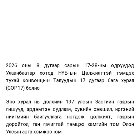
байгуулах
тухай
/
· Байнгын
хорооны
тогтоолын
төсөл /
Нийгмийн
бодлогын
2026 оны 8 дугаар сарын 17-28-ны өдрүүдэд
байнгын
Улаанбаатар хотод НҮБ-ын Цөлжилттэй тэмцэх
хорооны 2022
тухай конвенцын Талуудын 17 дугаар бага хурал
оны 19 дүгээр
(COP17) болно.
тогтоолоор
байгуулагдсан
Энэ хурал нь дэлхийн 197 улсын Засгийн газрын
ажлын
гишүүд, эрдэмтэн судлаач, хувийн хэвшил, иргэний
хэсгийн
нийгмийн байгууллага нэгдэж цөлжилт, газрын
ажиллах
доройтол, ган гачигтай тэмцэх хамгийн том Олон
удирдамжийг
Улсын арга хэмжээ юм.
батлах тухай
/