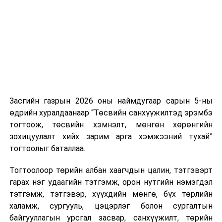
нэгжийг 375 мянга хүртэлх еврогоор торгох
оны төсвийн
боломжтой. Харин хэрэглэгч өөрөө зөвшөөрсөн,
төсөөллийн
эсвэл тухайн компанитай өмнө нь гэрээний
тухай хуульд
харилцаатай бөгөөд шинэ үйлчилгээ санал болгож
өөрчлөлт
буй тохиолдолд хориг үйлчлэхгүй. Иргэд
оруулах тухай
зөвшөөрөлгүй дуудлагын талаар төрийн цахим
хуулийн төсөл
хуудсаар мэдээлэх боломжтой.
/
Засгийн
газар
Засгийн газрын 2026 оны наймдугаар сарын 5-ны
Шинэ хууль Францын зах зээлд үйлчилдэг гадаадын
2023.09.29-
өдрийн хуралдаанаар “Төсвийн санхүүжилтэд эрэмбэ
дуудлагын төвүүдэд нөлөөлөхөөр байна. Тухайлбал,
ний өдөр
тогтоож, төсвийн хэмнэлт, мөнгөн хөрөнгийн
Мароккогийн дуудлагын төвүүдийн орлогын 80 гаруй
өргөн
зохицуулалт хийх зарим арга хэмжээний тухай”
хувь Францын зах зээлээс бүрддэг бөгөөд тус улсын
мэдүүлсэн,
тогтоолыг баталлаа.
40–50 мянган ажлын байр эрсдэлд орж болзошгүйг
анхны
Мароккогийн хөдөлмөр эрхлэлтийн сайд мэдэгджээ.
хэлэлцүүлэг
/
Тогтоолоор төрийн албан хаагчдын цалин, тэтгэвэрт
гарах нэг удаагийн тэтгэмж, орон нутгийн нэмэгдэл
·
Монгол
тэтгэмж, тэтгэвэр, хүүхдийн мөнгө, бүх төрлийн
Улсын 2024
халамж, сургууль, цэцэрлэг болон сургалтын
оны төсвийн
байгууллагын урсгал засвар, санхүүжилт, төрийн