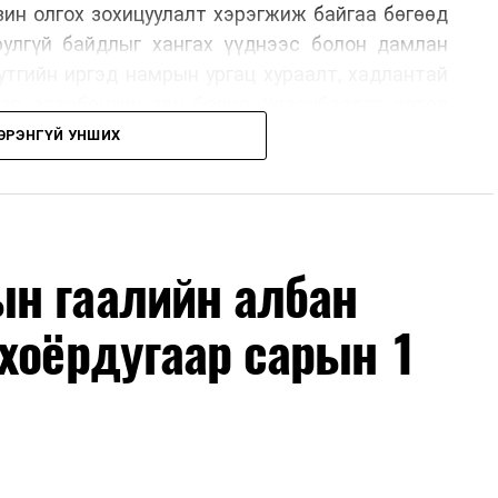
нзин олгох зохицуулалт хэрэгжиж байгаа бөгөөд
юулгүй байдлыг хангах үүднээс болон дамлан
утгийн иргэд намрын ургац хураалт, хадлантай
ар автобензин авч болно. Улаанбаатар хотод
 хэрэглэгчдэд нэг удаа 50,000 төгрөг хүртэл
ЭРЭНГҮЙ УНШИХ
рын 15-ны өдрийг хүртэл үргэлжлэх бөгөөд энэ
оримоор ажлаа үргэлжүүлнэ гэж найдаж байна.
лүүлэлтийг тогтворжуулах хүрээнд бусад эх
ч байна. Замын-Үүд боомтоор 2000 тонн дизель
н гаалийн албан
чих ажиллагаа хийгдэж байна" гэлээ
гэж Аж
ллээ.
хоёрдугаар сарын 1