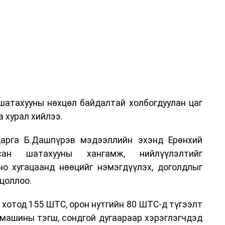
шатахууны нөхцөл байдалтай холбогдуулан цаг
 хурал хийлээ.
арга Б.Дашпүрэв мэдээллийн эхэнд Ерөнхий
сан шатахууны хангамж, нийлүүлэлтийг
но хугацаанд нөөцийг нэмэгдүүлэх, доголдлыг
цоллоо.
 хотод 155 ШТС, орон нутгийн 80 ШТС-д түгээлт
омашины тэгш, сондгой дугаараар хэрэглэгчдэд