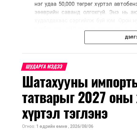
нэг удаа 50,000 төгрөг хүртэл автобе
зөөврийн саванд олгохгүй. Энэ нь а
худалдахаас сэргийлж буй юм. Орон н
холбоотой ШТС-уудаар зөөврийн сава
автомашины тэгш, сондгой дугаараар
ДЭЛГ
автобензин олгох зохицуулалт энэ са
үед нөөцийг хэвийн болгох, хэвийн г
Шатахууны нөөцийг нэмэгдүүлэх, ний
ШУДАРГА МЭДЭЭ
үүсвэрийг нэмэгдүүлэх чиглэлд анхаар
Шатахууны импорты
түлш орж ирсэн бөгөөд шилжүүлэн а
үйлдвэр, эрдэс баялгийн яамнаас мэдээ
татварыг 2027 оны 
хүртэл тэглэнэ
Огноо:
1 өдрийн өмнө
,
2026/08/06