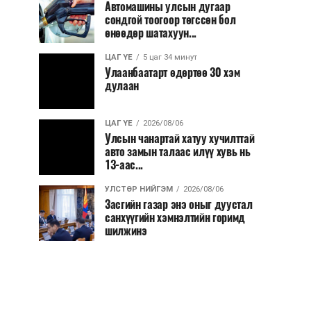
Автомашины улсын дугаар
сондгой тоогоор төгссөн бол
өнөөдөр шатахуун...
ЦАГ ҮЕ
5 цаг 34 минут
Улаанбаатарт өдөртөө 30 хэм
дулаан
ЦАГ ҮЕ
2026/08/06
Улсын чанартай хатуу хучилттай
авто замын талаас илүү хувь нь
13-аас...
УЛСТӨР НИЙГЭМ
2026/08/06
Засгийн газар энэ оныг дуустал
санхүүгийн хэмнэлтийн горимд
шилжинэ