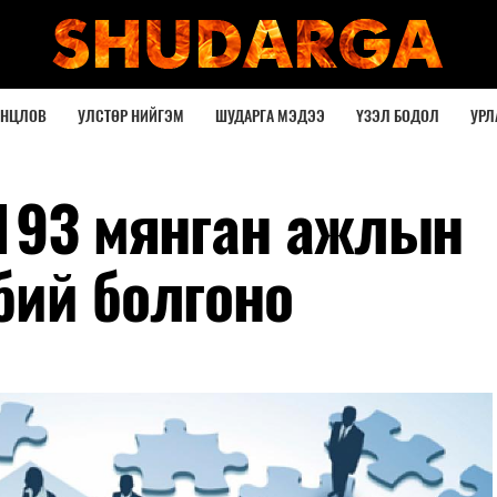
ОНЦЛОВ
УЛСТӨР НИЙГЭМ
ШУДАРГА МЭДЭЭ
ҮЗЭЛ БОДОЛ
УРЛ
 193 мянган ажлын
бий болгоно