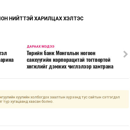
ЛОН НИЙТТЭЙ ХАРИЛЦАХ ХЭЛТЭС
ДАРААХ МЭДЭЭ
тэл
Төрийн банк Монголын ногоон
барина
санхүүгийн корпорацитай тогтвортой
хөгжлийг дэмжих чиглэлээр хамтрана
гуулийн хуулийн холбогдох заалтын хүрээнд тус сайтын сэтгэгдэл
йг түр хугацаанд хаасан болно.