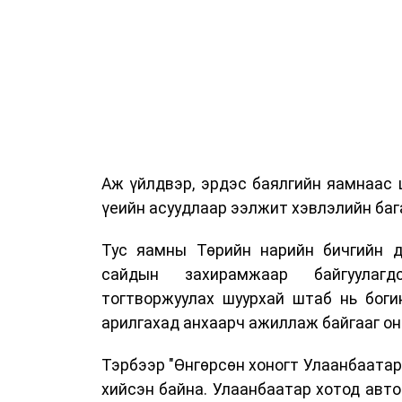
Аж үйлдвэр, эрдэс баялгийн яамнаас 
үеийн асуудлаар ээлжит хэвлэлийн бага
Тус яамны Төрийн нарийн бичгийн д
сайдын захирамжаар байгуулагд
тогтворжуулах шуурхай штаб нь боги
арилгахад анхаарч ажиллаж байгааг он
Тэрбээр "Өнгөрсөн хоногт Улаанбаатар
хийсэн байна. Улаанбаатар хотод авт