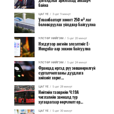
доголдлыг арилгахад анхаарч
байна
ЦАГ ҮЕ
3 цаг 9 минут
Улаанбаатарт хоногт 250 м³ лаг
боловсруулах үйлдвэр байгуулна
УЛСТӨР НИЙГЭМ
5 цаг 20 минут
Нэгдүгээр ангийн элсэлтийг E-
Mongolia-аар зохион байгуулна
УЛСТӨР НИЙГЭМ
5 цаг 24 минут
Францад иргэд рүү зөвшөөрөлгүй
сурталчилгааны дуудлага
хийхийг хориг...
ЦАГ ҮЕ
5 цаг 28 минут
Нийтийн тээврийн Ч:19А
чиглэлийн замналд түр
хугацаагаар өөрчлөлт ор...
ЦАГ ҮЕ
5 цаг 30 минут