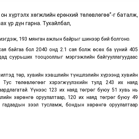
он хүртэлх хөгжлийн ерөнхий төлөвлөгөө”-г баталж,
х үр дүн гарна. Тухайлбал,
мэгдэж, 193 мянган ажлын байрыг шинээр бий болгоно.
сая байгаа бол 2040 онд 2.1 сая болж өсөх ба үүний 405
дад суурьших тооцооллыг мэргэжлийн байгууллагуудаас
илтэд төр, хувийн хэвшлийн түншлэлийн хүрээнд хувийн
 Тус төлөвлөгөөг хэрэгжүүлэхийн тулд 243 их наяд
ардлагатай. Үүнээс 123 их наяд төгрөг буюу 51 хувь нь
лийн хөрөнгө оруулалтаар, 120 их наяд төгрөг буюу 49
, гадаадын зээл тусламж, бондын хөрөнгө оруулалтаар