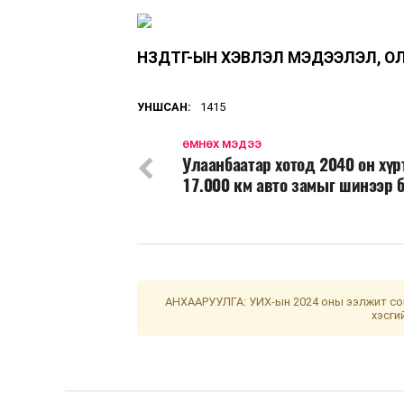
НЗДТГ-ЫН ХЭВЛЭЛ МЭДЭЭЛЭЛ, О
УНШСАН:
1415
ӨМНӨХ МЭДЭЭ
Улаанбаатар хотод 2040 он хүр
17.000 км авто замыг шинээр 
АНХААРУУЛГА: УИХ-ын 2024 оны ээлжит сон
хэсги