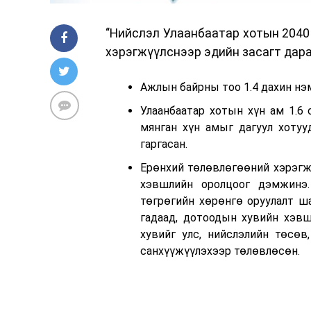
“Нийслэл Улаанбаатар хотын 2040 
хэрэгжүүлснээр эдийн засагт дараа
Ажлын байрны тоо 1.4 дахин нэ
Улаанбаатар хотын хүн ам 1.6 
мянган хүн амыг дагуул хотуу
гаргасан.
Ерөнхий төлөвлөгөөний хэрэгж
хэвшлийн оролцоог дэмжинэ.
төгрөгийн хөрөнгө оруулалт ша
гадаад, дотоодын хувийн хэвш
хувийг улс, нийслэлийн төсөв
санхүүжүүлэхээр төлөвлөсөн.