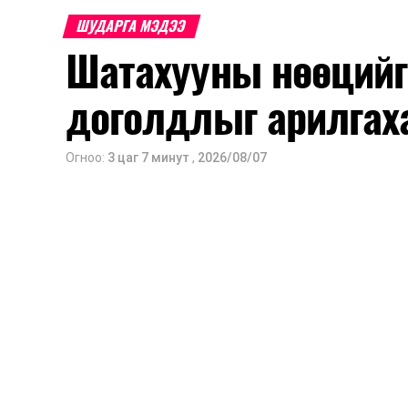
ШУДАРГА МЭДЭЭ
Шатахууны нөөцийг
доголдлыг арилгах
Огноо:
3 цаг 7 минут
,
2026/08/07