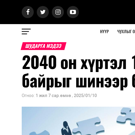
НҮҮР
ЧУХЛЫГ 
ШУДАРГА МЭДЭЭ
2040 он хүртэл
байрыг шинээр 
Огноо:
1 жил 7 сар.өмнө
,
2025/01/10