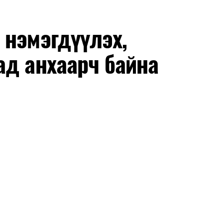
 нэмэгдүүлэх,
ад анхаарч байна