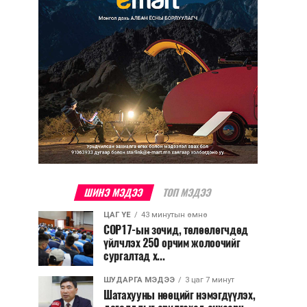
ШИНЭ МЭДЭЭ
ТОП МЭДЭЭ
ЦАГ ҮЕ
43 минутын өмнө
COP17-ын зочид, төлөөлөгчдөд
үйлчлэх 250 орчим жолоочийг
сургалтад х...
ШУДАРГА МЭДЭЭ
3 цаг 7 минут
Шатахууны нөөцийг нэмэгдүүлэх,