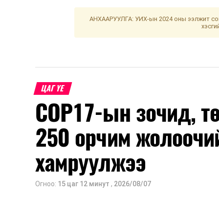
АНХААРУУЛГА: УИХ-ын 2024 оны ээлжит сон
хэсги
ЦАГ ҮЕ
COP17-ын зочид, т
250 орчим жолоочи
хамруулжээ
Огноо:
15 цаг 12 минут
,
2026/08/07