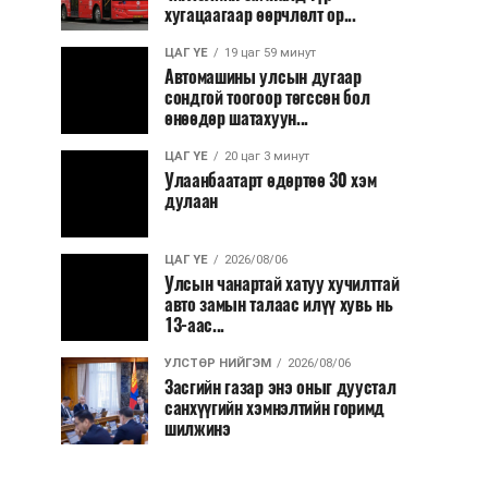
хугацаагаар өөрчлөлт ор...
ЦАГ ҮЕ
19 цаг 59 минут
Автомашины улсын дугаар
сондгой тоогоор төгссөн бол
өнөөдөр шатахуун...
ЦАГ ҮЕ
20 цаг 3 минут
Улаанбаатарт өдөртөө 30 хэм
дулаан
ЦАГ ҮЕ
2026/08/06
Улсын чанартай хатуу хучилттай
авто замын талаас илүү хувь нь
13-аас...
УЛСТӨР НИЙГЭМ
2026/08/06
Засгийн газар энэ оныг дуустал
санхүүгийн хэмнэлтийн горимд
шилжинэ