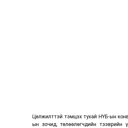
Цөлжилттэй тэмцэх тухай НҮБ-ын конв
ын зочид, төлөөлөгчдийн тээврийн 