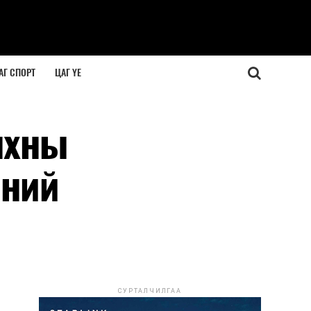
АГ СПОРТ
ЦАГ ҮЕ
нхны
эний
СУРТАЛЧИЛГАА