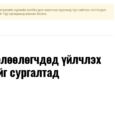
гуулийн хуулийн холбогдох заалтын хүрээнд тус сайтын сэтгэгдэл
йг түр хугацаанд хаасан болно.
өлөөлөгчдөд үйлчлэх
йг сургалтад