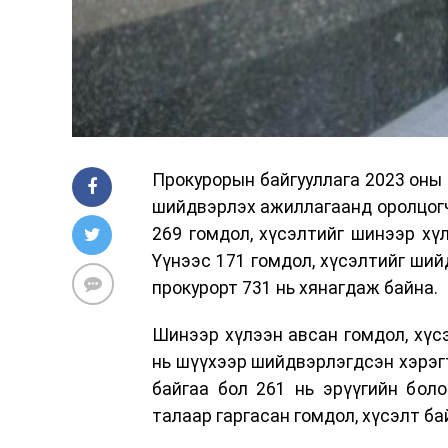
Прокурорын байгууллага 2023 оны 
шийдвэрлэх ажиллагаанд оролцогч 
269 гомдол, хүсэлтийг шинээр хүл
Үүнээс 171 гомдол, хүсэлтийг ший
прокурорт 731 нь хянагдаж байна.
Шинээр хүлээн авсан гомдол, хүсэ
нь шүүхээр шийдвэрлэгдсэн хэрэг
байгаа бол 261 нь эрүүгийн бол
талаар гаргасан гомдол, хүсэлт ба