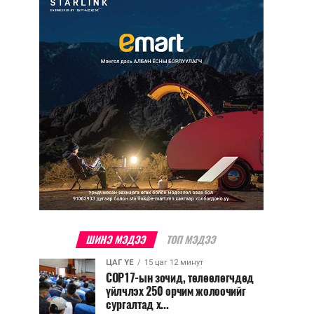
ШИНЭ МЭДЭЭ
ТОП МЭДЭЭ
ЦАГ ҮЕ
15 цаг 12 минут
COP17-ын зочид, төлөөлөгчдөд
үйлчлэх 250 орчим жолоочийг
сургалтад х...