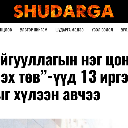
ОНЦЛОВ
УЛСТӨР НИЙГЭМ
ШУДАРГА МЭДЭЭ
ҮЗЭЛ БОДОЛ
УРЛ
йгууллагын нэг цо
эх төв”-үүд 13 ирг
г хүлээн авчээ