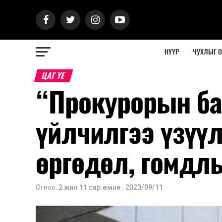
НҮҮР
ЧУХЛЫГ 
ЦАГ ҮЕ
“Прокурорын ба
үйлчилгээ үзүүл
өргөдөл, гомдлы
Огноо:
2 жил 11 сар.өмнө
,
2023/09/11