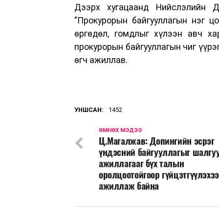
Дээрх хугацаанд Нийслэлийн Д
“Прокурорын байгууллагын нэг цо
өргөдөл, гомдлыг хүлээн авч ха
прокурорын байгууллагын чиг үүрэ
өгч ажиллав.
УНШСАН:
1452
ӨМНӨХ МЭДЭЭ
Ц.Магалжав: Допингийн эсрэг
үндэсний байгууллагыг шалгу
ажиллагааг бүх талын
оролцоотойгоор гүйцэтгүүлэхэ
ажиллаж байна