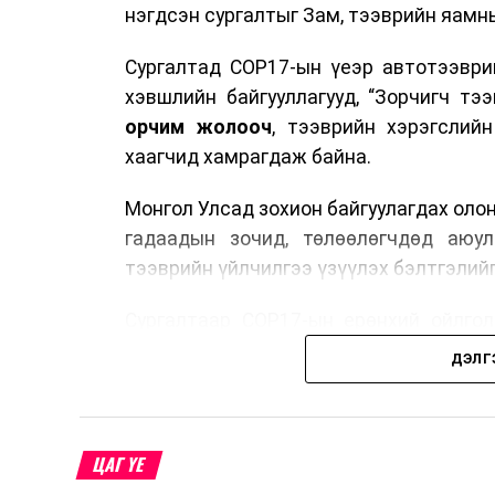
нэгдсэн сургалтыг Зам, тээврийн яамны
Сургалтад COP17-ын үеэр автотээври
хэвшлийн байгууллагууд, “Зорчигч тээвэ
орчим жолооч
, тээврийн хэрэгслий
хаагчид хамрагдаж байна.
Монгол Улсад зохион байгуулагдах оло
гадаадын зочид, төлөөлөгчдөд аюул
тээврийн үйлчилгээ үзүүлэх бэлтгэлийг
Сургалтаар COP17-ын ерөнхий ойлголт
зочид, төлөөлөгчдийн ангилал, үй
ДЭЛГ
хариуцлага, сахилга бат, үйлчилгээни
нэгдсэн мэдээлэл өгчээ.
Түүнчлэн зочдыг нисэх буудлаас угт
ЦАГ ҮЕ
байршилд хүргэх үе шат, маршрут, хөд