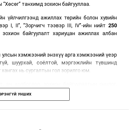
 “Хөсөг” танхимд зохион байгууллаа.
йн үйлчилгээнд ажиллах төрийн болон хувийн
р I, II”, “Зорчигч тээвэр III, IV”-ийн нийт
250
н зохион байгуулалт хариуцан ажиллах албан
н улсын хэмжээний энэхүү арга хэмжээний үеэр
гүй, шуурхай, соёлтой, мэргэжлийн түвшинд
 хангах нь сургалтын гол зорилго юм.
, ач холбогдол, зохион байгуулалтын онцлог,
лчилгээний стандарт, жолооч нарын үүрэг
ЭРЭНГҮЙ УНШИХ
й соёл, ёс зүй, мэргэжлийн харилцааны талаар
ан авах, зочид буудал болон арга хэмжээний
өлгөөний зохион байгуулалт, цагийн менежмент,