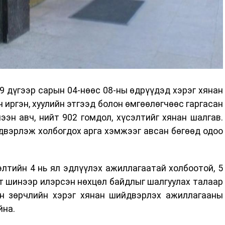
9 дүгээр сарын 04-нөөс 08-ны өдрүүдэд хэрэг хянан
иргэн, хуулийн этгээд болон өмгөөлөгчөөс гаргасан
ээн авч, нийт 902 гомдол, хүсэлтийг хянан шалгав.
двэрлэж холбогдох арга хэмжээг авсан бөгөөд одоо
лтийн 4 нь ял эдлүүлэх ажиллагаатай холбоотой, 5
т шинээр илэрсэн нөхцөл байдлыг шалгуулах талаар
он зөрчлийн хэрэг хянан шийдвэрлэх ажиллагааны
йна.