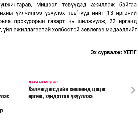
үнжингарав, Мишээл төвүүдэд ажиллаж байгаа
нхны үйлчилгээ үзүүлэх төв”-үүд нийт 13 иргэний
рьяа прокурорын газарт нь шилжүүлж, 22 иргэнд
г, үйл ажиллагаатай холбоотой зөвлөгөө мэдээллийг
Эх сурвалж: УЕПГ
ДАРААХ МЭДЭЭ
Хэлмэгдэгсдийн хөшөөнд цэцэг
улах
өргөж, хүндэтгэл үзүүллээ
эр