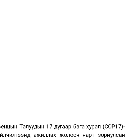
енцын Талуудын 17 дугаар бага хурал (COP17)-
үйлчилгээнд ажиллах жолооч нарт зориулсан