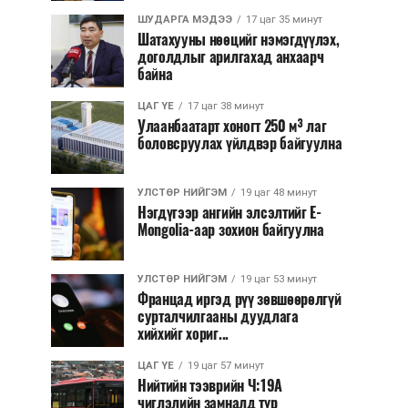
ШУДАРГА МЭДЭЭ
17 цаг 35 минут
Шатахууны нөөцийг нэмэгдүүлэх,
доголдлыг арилгахад анхаарч
байна
ЦАГ ҮЕ
17 цаг 38 минут
Улаанбаатарт хоногт 250 м³ лаг
боловсруулах үйлдвэр байгуулна
УЛСТӨР НИЙГЭМ
19 цаг 48 минут
Нэгдүгээр ангийн элсэлтийг E-
Mongolia-аар зохион байгуулна
УЛСТӨР НИЙГЭМ
19 цаг 53 минут
Францад иргэд рүү зөвшөөрөлгүй
сурталчилгааны дуудлага
хийхийг хориг...
ЦАГ ҮЕ
19 цаг 57 минут
Нийтийн тээврийн Ч:19А
чиглэлийн замналд түр