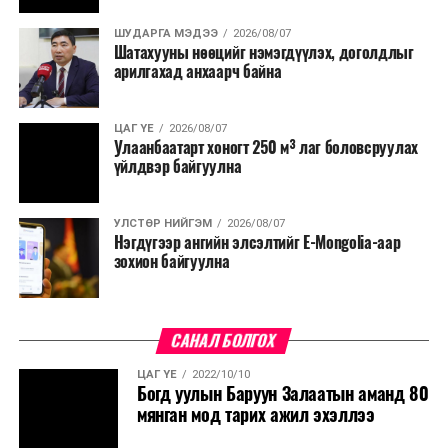
ШУДАРГА МЭДЭЭ
2026/08/07
Шатахууны нөөцийг нэмэгдүүлэх, доголдлыг
арилгахад анхаарч байна
ЦАГ ҮЕ
2026/08/07
Улаанбаатарт хоногт 250 м³ лаг боловсруулах
үйлдвэр байгуулна
УЛСТӨР НИЙГЭМ
2026/08/07
Нэгдүгээр ангийн элсэлтийг E-Mongolia-аар
зохион байгуулна
САНАЛ БОЛГОХ
ЦАГ ҮЕ
2022/10/10
Богд уулын Баруун Залаатын аманд 80
мянган мод тарих ажил эхэллээ