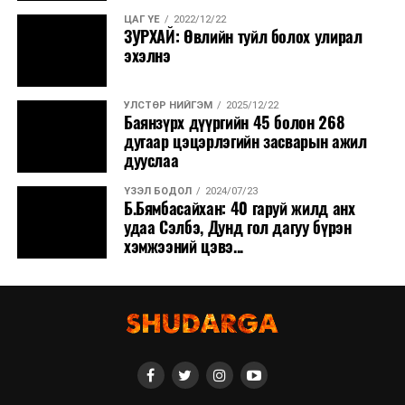
ЦАГ ҮЕ
2022/12/22
ЗУРХАЙ: Өвлийн туйл болох улирал
эхэлнэ
УЛСТӨР НИЙГЭМ
2025/12/22
Баянзүрх дүүргийн 45 болон 268
дугаар цэцэрлэгийн засварын ажил
дууслаа
ҮЗЭЛ БОДОЛ
2024/07/23
Б.Бямбасайхан: 40 гаруй жилд анх
удаа Сэлбэ, Дунд гол дагуу бүрэн
хэмжээний цэвэ...