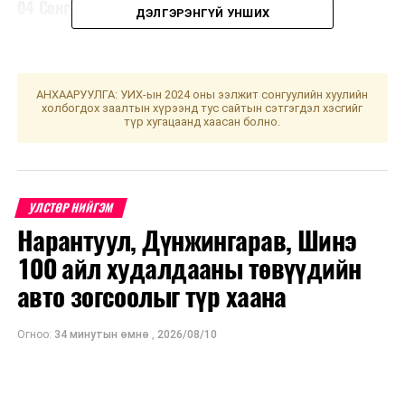
04 Сонгууль 2024-2028
ДЭЛГЭРЭНГҮЙ УНШИХ
АНХААРУУЛГА: УИХ-ын 2024 оны ээлжит сонгуулийн хуулийн
холбогдох заалтын хүрээнд тус сайтын сэтгэгдэл хэсгийг
түр хугацаанд хаасан болно.
УЛСТӨР НИЙГЭМ
Нарантуул, Дүнжингарав, Шинэ
100 айл худалдааны төвүүдийн
авто зогсоолыг түр хаана
Огноо:
34 минутын өмнө
,
2026/08/10