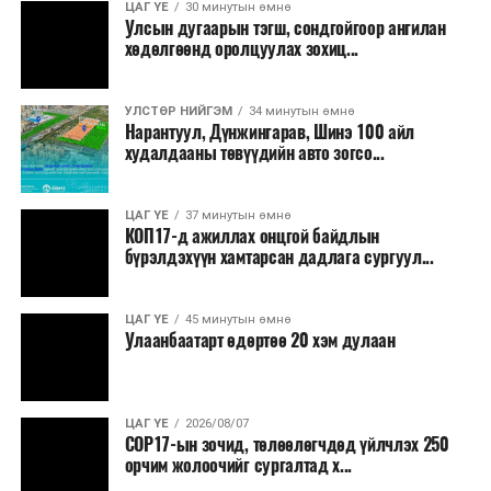
ЦАГ ҮЕ
30 минутын өмнө
боломжтой. Харин хэрэглэгч өөрөө зөвшөөрсөн,
Улсын дугаарын тэгш, сондгойгоор ангилан
эсвэл тухайн компанитай өмнө нь гэрээний
хөдөлгөөнд оролцуулах зохиц...
харилцаатай бөгөөд шинэ үйлчилгээ санал болгож
буй тохиолдолд хориг үйлчлэхгүй. Иргэд
УЛСТӨР НИЙГЭМ
34 минутын өмнө
зөвшөөрөлгүй дуудлагын талаар төрийн цахим
Нарантуул, Дүнжингарав, Шинэ 100 айл
хуудсаар мэдээлэх боломжтой.
худалдааны төвүүдийн авто зогсо...
Шинэ хууль Францын зах зээлд үйлчилдэг гадаадын
ЦАГ ҮЕ
37 минутын өмнө
дуудлагын төвүүдэд нөлөөлөхөөр байна. Тухайлбал,
КОП17-д ажиллах онцгой байдлын
Мароккогийн дуудлагын төвүүдийн орлогын 80 гаруй
бүрэлдэхүүн хамтарсан дадлага сургуул...
хувь Францын зах зээлээс бүрддэг бөгөөд тус улсын
40–50 мянган ажлын байр эрсдэлд орж болзошгүйг
ЦАГ ҮЕ
45 минутын өмнө
Мароккогийн хөдөлмөр эрхлэлтийн сайд мэдэгджээ.
Улаанбаатарт өдөртөө 20 хэм дулаан
ЦАГ ҮЕ
2026/08/07
COP17-ын зочид, төлөөлөгчдөд үйлчлэх 250
орчим жолоочийг сургалтад х...