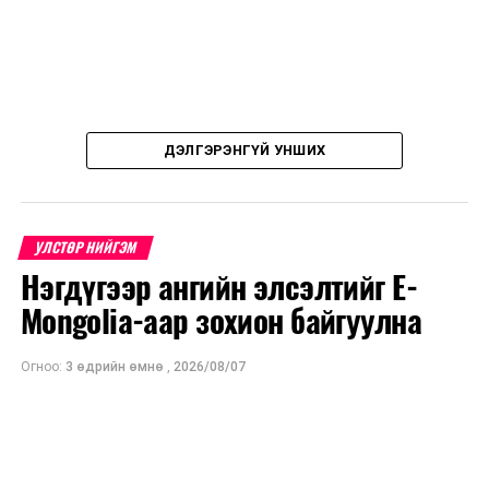
ДЭЛГЭРЭНГҮЙ УНШИХ
УЛСТӨР НИЙГЭМ
Нэгдүгээр ангийн элсэлтийг E-
Mongolia-аар зохион байгуулна
Огноо:
3 өдрийн өмнө
,
2026/08/07