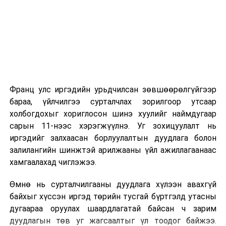
2026 оны 9 дүгээр сарын 1-нээс цахимаар
эхэлнэ.
2026 оны 9 дүгээр сарын 14-нөөс танхимаар
үргэлжилнэ.
Оюутны дотуур байр
Франц улс иргэдийн урьдчилсан зөвшөөрөлгүйгээр
2026 оны 9 дүгээр сарын 13-наас оюутнуудыг
бараа, үйлчилгээ сурталчлах зорилгоор утсаар
дотуур байранд оруулж эхэлнэ.
холбогдохыг хориглосон шинэ хуулийг наймдугаар
Сургууль, цэцэрлэгийн үйл ажиллагааны
сарын 11-нээс хэрэгжүүлнэ. Уг зохицуулалт нь
зохицуулалт
иргэдийг залхаасан борлуулалтын дуудлага болон
залилангийн шинжтэй арилжааны үйл ажиллагаанаас
2026 оны 8 дугаар сарын 17–28-ны өдрүүдэд
хамгаалахад чиглэжээ.
нийслэлийн бүх сургууль, цэцэрлэгт ажлын
Өмнө нь сурталчилгааны дуудлага хүлээн авахгүй
байранд элсэлт, бүртгэл болон бусад аливаа
байхыг хүссэн иргэд төрийн тусгай бүртгэлд утасны
арга хэмжээ зохион байгуулахгүй болно.
дугаараа оруулах шаардлагатай байсан ч зарим
дуудлагын төв уг жагсаалтыг үл тоодог байжээ.