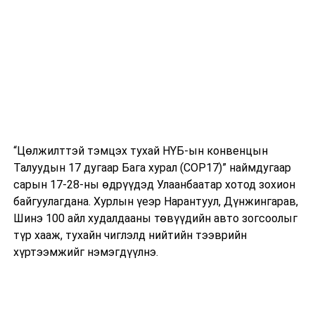
“Цөлжилттэй тэмцэх тухай НҮБ-ын конвенцын
Талуудын 17 дугаар Бага хурал (COP17)” наймдугаар
сарын 17-28-ны өдрүүдэд Улаанбаатар хотод зохион
байгуулагдана. Хурлын үеэр Нарантуул, Дүнжингарав,
Шинэ 100 айл худалдааны төвүүдийн авто зогсоолыг
түр хааж, тухайн чиглэлд нийтийн тээврийн
хүртээмжийг нэмэгдүүлнэ.