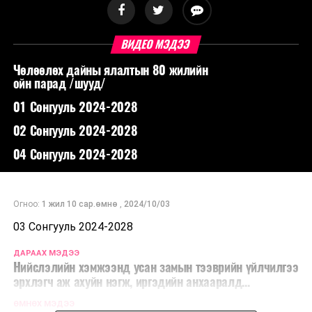
ВИДЕО МЭДЭЭ
Чөлөөлөх дайны ялалтын 80 жилийн
ойн парад /шууд/
01 Сонгууль 2024-2028
02 Сонгууль 2024-2028
04 Сонгууль 2024-2028
Огноо:
1 жил 10 сар.өмнө
,
2024/10/03
03 Сонгууль 2024-2028
ДАРААХ МЭДЭЭ
Нийслэлийн хэмжээнд усан замын тээврийн үйлчилгээ
эрхлэгч аж ахуйн нэгж, иргэдийн анхааралд...
ӨМНӨХ МЭДЭЭ