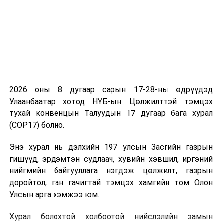
2026 оны 8 дугаар сарын 17-28-ны өдрүүдэд
Улаанбаатар хотод НҮБ-ын Цөлжилттэй тэмцэх
тухай конвенцын Талуудын 17 дугаар бага хурал
(COP17) болно.
Энэ хурал нь дэлхийн 197 улсын Засгийн газрын
гишүүд, эрдэмтэн судлаач, хувийн хэвшил, иргэний
нийгмийн байгууллага нэгдэж цөлжилт, газрын
доройтол, ган гачигтай тэмцэх хамгийн том Олон
Улсын арга хэмжээ юм.
Хурал болохтой холбоотой нийслэлийн замын