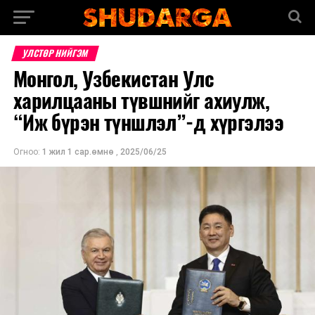
УЛСТӨР НИЙГЭМ
Монгол, Узбекистан Улс
харилцааны түвшнийг ахиулж,
“Иж бүрэн түншлэл”-д хүргэлээ
Огноо:
1 жил 1 сар.өмнө
,
2025/06/25