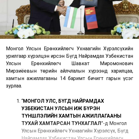
Монгол Улсын Ерөнхийлөгч Ухнаагийн Хүрэлсүхийн
урилгаар хүрэлцэн ирсэн Бүгд Найрамдах Узбекистан
Улсын Ерөнхийлөгч Шавкат Миромонович
Мирзиёевын төрийн айлчлалын хүрээнд харилцаа,
хамтын ажиллагааны 14 баримт бичигт гарын үсэг
зурлаа.
“
МОНГОЛ УЛС, БҮГД НАЙРАМДАХ
УЗБЕКИСТАН УЛСЫН ИЖ БҮРЭН
ТҮНШЛЭЛИЙН ХАМТЫН АЖИЛЛАГААНЫ
ТУХАЙ ХАМТАРСАН ТУНХАГЛАЛ
”-д Монгол
Улсын Ерөнхийлөгч Ухнаагийн Хүрэлсүх, Бүгд
Найрамдах Узбекистан Улсын Ерөнхийлөгч