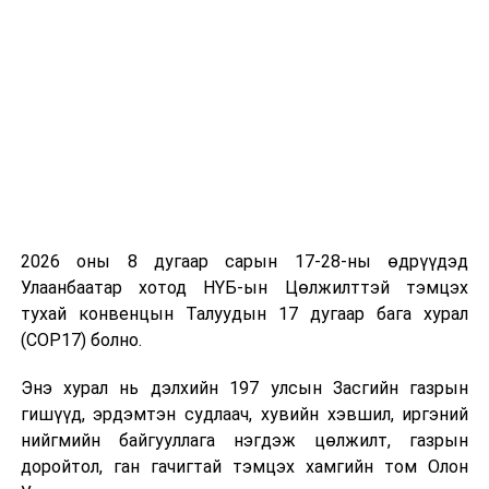
ХООРОНДЫН ХАМТЫН АЖИЛЛАГААНЫ
ХӨТӨЛБӨР
”-т Монгол Улсын Тэргүүн шадар
сайд бөгөөд Эдийн засаг, хөгжлийн сайд Ням-
Осорын Учрал, Бүгд Найрамдах Узбекистан
Улсын Хөрөнгө оруулалт, гадаад худалдааны
асуудал хариуцсан Шадар сайд Жамшид
Ходжаев,
Худалдаа, эдийн засаг, хөрөнгө оруулалтын салбарын
хамтын ажиллагааг хөгжүүлж, харилцааг бэхжүүлэх,
2026 оны 8 дугаар сарын 17-28-ны өдрүүдэд
хөрөнгө оруулалт, бизнес эрхлэлтийг дэмжих,
Улаанбаатар хотод НҮБ-ын Цөлжилттэй тэмцэх
худалдааг өргөжүүлэх, зах зээлд нэвтрэх боломжийг
тухай конвенцын Талуудын 17 дугаар бага хурал
сайжруулах, шууд хөрөнгө оруулалтыг татах зэргээр
(COP17) болно.
хамтран ажиллана.
Энэ хурал нь дэлхийн 197 улсын Засгийн газрын
“
МОНГОЛ УЛСЫН ГАДААД ХАРИЛЦААНЫ
гишүүд, эрдэмтэн судлаач, хувийн хэвшил, иргэний
ЯАМ, БҮГД НАЙРАМДАХ УЗБЕКИСТАН УЛСЫН
нийгмийн байгууллага нэгдэж цөлжилт, газрын
ГАДААД ХЭРГИЙН ЯАМ ХООРОНДЫН 2026-
доройтол, ган гачигтай тэмцэх хамгийн том Олон
2027 ОНЫ ХАМТЫН АЖИЛЛАГААНЫ