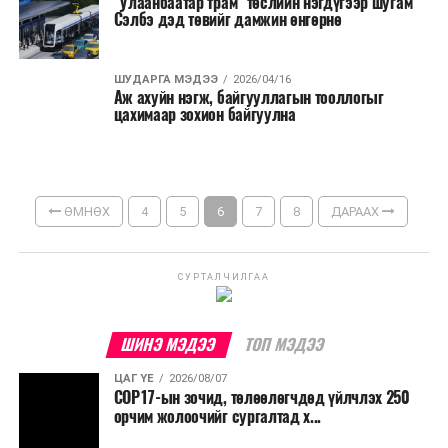
"Улаанбаатар трам" төслийн нэгдүгээр шугам
Сэлбэ дэд төвийг дамжин өнгөрнө
ШУДАРГА МЭДЭЭ
2026/04/16
Аж ахуйн нэгж, байгууллагын тооллогыг
цахимаар зохион байгуулна
ӨМНӨХ
4
5
6
7
8
ДАРААХ
СУРТАЛЧИЛГАА
ШИНЭ МЭДЭЭ
ТОП МЭДЭЭ
ЦАГ ҮЕ
2026/08/07
COP17-ын зочид, төлөөлөгчдөд үйлчлэх 250
орчим жолоочийг сургалтад х...