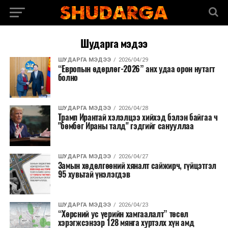
Шударга мэдээ
ШУДАРГА МЭДЭЭ
2026/04/29
“Европын өдөрлөг-2026” анх удаа орон нутагт
болно
ШУДАРГА МЭДЭЭ
2026/04/28
Трамп Ирантай хэлэлцээ хийхэд бэлэн байгаа ч
"бөмбөг Ираны талд" гэдгийг санууллаа
ШУДАРГА МЭДЭЭ
2026/04/27
Замын хөдөлгөөний хяналт сайжирч, гүйцэтгэл
95 хувьтай үнэлэгдэв
ШУДАРГА МЭДЭЭ
2026/04/23
“Хөрсний ус үерийн хамгаалалт” төсөл
хэрэгжсэнээр 128 мянга хүртэлх хүн амд