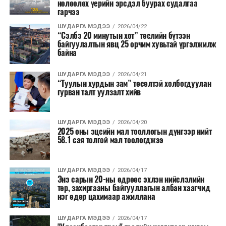
нөлөөлөх үерийн эрсдэл буурах судалгаа
гарчээ
ШУДАРГА МЭДЭЭ
2026/04/22
“Сэлбэ 20 минутын хот” төслийн бүтээн
байгуулалтын явц 25 орчим хувьтай үргэлжилж
байна
ШУДАРГА МЭДЭЭ
2026/04/21
“Туулын хурдын зам” төсөлтэй холбогдуулан
гурван талт уулзалт хийв
ШУДАРГА МЭДЭЭ
2026/04/20
2025 оны эцсийн мал тооллогын дүнгээр нийт
58.1 сая толгой мал тоологджээ
ШУДАРГА МЭДЭЭ
2026/04/17
Энэ сарын 20-ны өдрөөс эхлэн нийслэлийн
төр, захиргааны байгууллагын албан хаагчид
нэг өдөр цахимаар ажиллана
ШУДАРГА МЭДЭЭ
2026/04/17