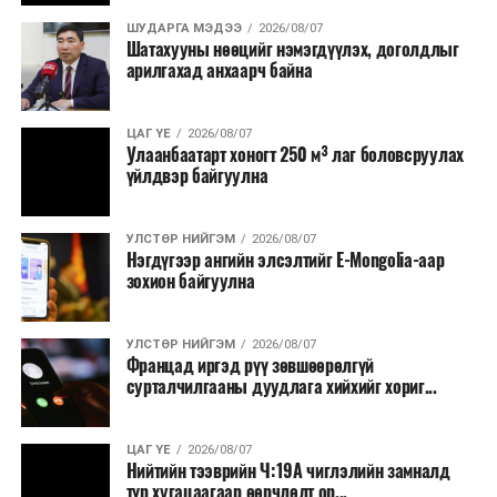
ШУДАРГА МЭДЭЭ
2026/08/07
Шатахууны нөөцийг нэмэгдүүлэх, доголдлыг
арилгахад анхаарч байна
ЦАГ ҮЕ
2026/08/07
Улаанбаатарт хоногт 250 м³ лаг боловсруулах
үйлдвэр байгуулна
УЛСТӨР НИЙГЭМ
2026/08/07
Нэгдүгээр ангийн элсэлтийг E-Mongolia-аар
зохион байгуулна
УЛСТӨР НИЙГЭМ
2026/08/07
Францад иргэд рүү зөвшөөрөлгүй
сурталчилгааны дуудлага хийхийг хориг...
ЦАГ ҮЕ
2026/08/07
Нийтийн тээврийн Ч:19А чиглэлийн замналд
түр хугацаагаар өөрчлөлт ор...