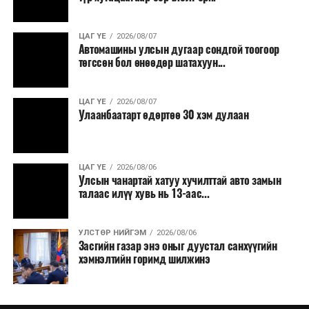
ЦАГ ҮЕ
2026/08/07
Автомашины улсын дугаар сондгой тоогоор
төгссөн бол өнөөдөр шатахуун...
ЦАГ ҮЕ
2026/08/07
Улаанбаатарт өдөртөө 30 хэм дулаан
ЦАГ ҮЕ
2026/08/06
Улсын чанартай хатуу хучилттай авто замын
талаас илүү хувь нь 13-аас...
УЛСТӨР НИЙГЭМ
2026/08/06
Засгийн газар энэ оныг дуустал санхүүгийн
хэмнэлтийн горимд шилжинэ