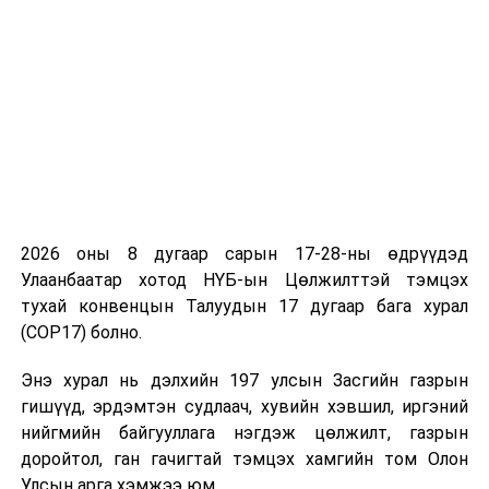
Цаашид Монгол Улс “Алсын хараа-2050” хөгжлийн
2026 оны 8 дугаар сарын 17-28-ны өдрүүдэд
бодлогын хүрээнд бүтээгдэхүүн үйлдвэрлэлийн
Улаанбаатар хотод НҮБ-ын Цөлжилттэй тэмцэх
боловсруулалтын түвшнийг ахиулж холбогдох
тухай конвенцын Талуудын 17 дугаар бага хурал
төслүүдийг хэрэгжүүлж, экспортын орлогоо
(COP17) болно.
нэмэгдүүлэх, нөгөө талдаа эдийн засгийн
Энэ хурал нь дэлхийн 197 улсын Засгийн газрын
төрөлжилтийг үргэлжлүүлэн хэрэгжүүлж, тогтвортой
гишүүд, эрдэмтэн судлаач, хувийн хэвшил, иргэний
өсөлтийг бий болгосноор хөгжлийн бодлогын зорилго
нийгмийн байгууллага нэгдэж цөлжилт, газрын
хангагдана гэж салбар хорооныхон дүгнэлээ.
доройтол, ган гачигтай тэмцэх хамгийн том Олон
Харин “Засаглал”-ын салбар хорооныхон төрийн албан
Улсын арга хэмжээ юм.
хаагчдыг ухаалаг засаглалын тухай нэгдсэн