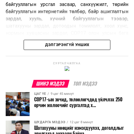
байгууллагын урсгал засвар, санхүүжилт, төрийн
байгууллагын интернетийн төлбөр, байр ашиглалтын
зардал, хууль, хүчний байгууллагын тээвэр,
шатахууны зардал, дотоодын томилолт, хоол хүнс,
нормын хувцасны зардал, COP17 олон улсын бага
хурлын зардал, Засгийн газрын өр, орон нутгийн нөөц
ДЭЛГЭРЭНГҮЙ УНШИХ
хөрөнгийн санхүүжилтийг хэвийн үргэлжлүүлэхээр
шийдвэрлэжээ.
СУРТАЛЧИЛГАА
Харин дараах зардлыг хязгаарлахаар болсон байна.
Үүнд:
ШИНЭ МЭДЭЭ
ТОП МЭДЭЭ
Олон улсын болон Засгийн газрын
ЦАГ ҮЕ
9 цаг 45 минут
шийдвэртэйгээс бусад хурал, зөвлөгөөн, ой,
COP17-ын зочид, төлөөлөгчдөд үйлчлэх 250
тэмдэглэлт өдөр, найр наадам, соёлын арга
орчим жолоочийг сургалтад х...
хэмжээ;
Урьдчилан төлөвлөсөн төрийн өндөр албан
ШУДАРГА МЭДЭЭ
12 цаг 8 минут
Шатахууны нөөцийг нэмэгдүүлэх, доголдлыг
тушаалтны томилолтоос бусад гадаад
арилгахад анхаарч байна