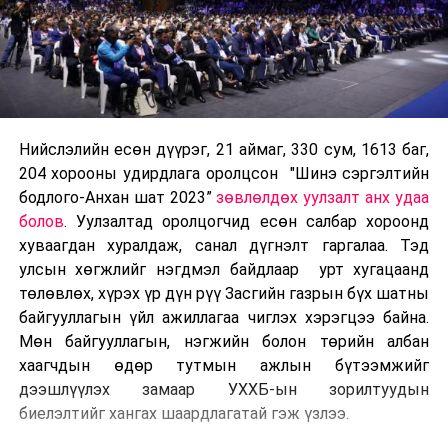
Нийслэлийн есөн дүүрэг, 21 аймаг, 330 сум, 1613 баг,
204 хорооны удирдлага оролцсон "Шинэ сэргэлтийн
бодлого-Анхан шат 2023”
зөвлөлдөх уулзалт анх удаа
болов
. Уулзалтад оролцогчид есөн салбар хороонд
хуваагдан хуралдаж, санал дүгнэлт гаргалаа. Тэд
улсын хөгжлийг нэгдмэл байдлаар урт хугацаанд
төлөвлөх, хүрэх үр дүн рүү Засгийн газрын бүх шатны
байгууллагын үйл ажиллагаа чиглэх хэрэгцээ байна.
Мөн байгууллагын, нэгжийн болон төрийн албан
хаагчдын өдөр тутмын ажлын бүтээмжийг
дээшлүүлэх замаар УХХБ-ын зорилтуудын
биелэлтийг хангах шаардлагатай гэж үзлээ.