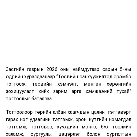
ӨМНӨХ МЭДЭЭ
дуудлага тутамд 75 мянга хүртэлх евро, аж ахуйн
Парламентын боловсролын сурагчдын анхны клуб
нэгжийг 375 мянга хүртэлх еврогоор торгох
байгуулагдлаа
боломжтой. Харин хэрэглэгч өөрөө зөвшөөрсөн,
эсвэл тухайн компанитай өмнө нь гэрээний
харилцаатай бөгөөд шинэ үйлчилгээ санал болгож
буй тохиолдолд хориг үйлчлэхгүй. Иргэд
зөвшөөрөлгүй дуудлагын талаар төрийн цахим
хуудсаар мэдээлэх боломжтой.
Засгийн газрын 2026 оны наймдугаар сарын 5-ны
Шинэ хууль Францын зах зээлд үйлчилдэг гадаадын
өдрийн хуралдаанаар “Төсвийн санхүүжилтэд эрэмбэ
дуудлагын төвүүдэд нөлөөлөхөөр байна. Тухайлбал,
тогтоож, төсвийн хэмнэлт, мөнгөн хөрөнгийн
Мароккогийн дуудлагын төвүүдийн орлогын 80 гаруй
зохицуулалт хийх зарим арга хэмжээний тухай”
хувь Францын зах зээлээс бүрддэг бөгөөд тус улсын
тогтоолыг баталлаа.
40–50 мянган ажлын байр эрсдэлд орж болзошгүйг
Мароккогийн хөдөлмөр эрхлэлтийн сайд мэдэгджээ.
Тогтоолоор төрийн албан хаагчдын цалин, тэтгэвэрт
гарах нэг удаагийн тэтгэмж, орон нутгийн нэмэгдэл
тэтгэмж, тэтгэвэр, хүүхдийн мөнгө, бүх төрлийн
халамж, сургууль, цэцэрлэг болон сургалтын