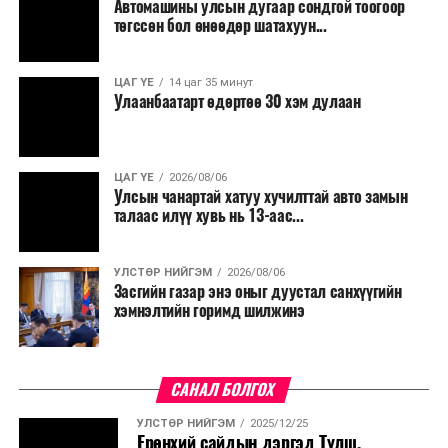
Автомашины улсын дугаар сондгой тоогоор
Мөн бүх шатны төсвийн ерөнхийлөн захирагч нарт
төгссөн бол өнөөдөр шатахуун...
салбар бүрдээ урсгал зардлыг 20 хувиар бууруулах,
нөхөн томилгоо хийхгүй байх, аялал, амралт, зугаалга,
ЦАГ ҮЕ
14 цаг 35 минут
хамт олны урлаг, спортын арга хэмжээг зохион
Улаанбаатарт өдөртөө 30 хэм дулаан
байгуулахгүй байх, төрийн албанд шинэ орон тоо бий
болгохгүй байх, эрчим хүчний хэрэглээг хэмнэх, хурал,
сургалтыг цахим хэлбэрт шилжүүлэх, төрийн албан
ЦАГ ҮЕ
2026/08/06
хаагчдыг зарим өдрүүдэд цахимаар ажиллуулах арга
Улсын чанартай хатуу хучилттай авто замын
хэмжээг үргэлжлүүлэхийг үүрэг болголоо.
талаас илүү хувь нь 13-аас...
Төсвийн сахилга бат сайжирч, эдийн засгийн нөхцөл
УЛСТӨР НИЙГЭМ
2026/08/06
байдал хэвийн болсон тохиолдолд эдгээр
Засгийн газар энэ оныг дуустал санхүүгийн
хязгаарлалтыг үе шаттайгаар сулруулах юм.
хэмнэлтийн горимд шилжинэ
САНАЛ БОЛГОХ
УЛСТӨР НИЙГЭМ
2025/12/25
Ерөнхий сайдын дэргэд Түлш,