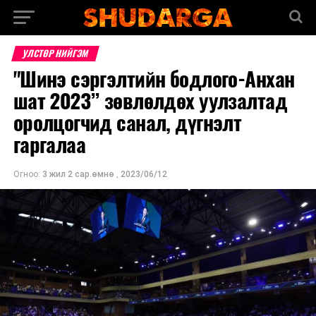
УЛСТӨР НИЙГЭМ
"Шинэ сэргэлтийн бодлого-Анхан
шат 2023” зөвлөлдөх уулзалтад
оролцогчид санал, дүгнэлт
гаргалаа
Огноо:
3 жил 2 сар.өмнө
,
2023/06/12