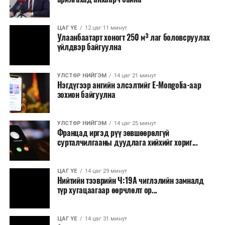
томилолт, гадаадын зочин хүлээн авах зардал;
Зайлшгүй шаардлагагүй тоног төхөөрөмж,
ЦАГ ҮЕ
12 цаг 11 минут
тавилга, автомашин худалдан авах;
Улаанбаатарт хоногт 250 м³ лаг боловсруулах
үйлдвэр байгуулна
Батлан хамгаалах, хууль зүйн салбараас бусад
сургалт, дадлага;
УЛСТӨР НИЙГЭМ
14 цаг 21 минут
Хуулиар заавал мэдээлэхээс бусад кино,
Нэгдүгээр ангийн элсэлтийг E-Mongolia-аар
контент, хэвлэлийн зардал;
зохион байгуулна
Заавал олгохоос бусад тэтгэмж, урамшуулал.
УЛСТӨР НИЙГЭМ
14 цаг 25 минут
Санхүүгийн хэмнэлтийн горимыг 2026 оны
Францад иргэд рүү зөвшөөрөлгүй
арванхоёрдугаар сарын 31 хүртэл мөрдөнө. Харин
сурталчилгааны дуудлага хийхийг хориг...
эрүүл мэндийн салбар уг хэмнэлтийн горимд
хамрагдахгүй бөгөөд цэцэрлэг, сургуулийн хүүхдийн
ЦАГ ҮЕ
14 цаг 29 минут
эрт илрүүлэг, вакцинжуулалт, томуу, томуу төст
Нийтийн тээврийн Ч:19А чиглэлийн замналд
өвчний эсрэг арга хэмжээ зэрэг зайлшгүй
түр хугацаагаар өөрчлөлт ор...
шаардлагатай ажлууд төлөвлөгөөний дагуу
үргэлжилнэ гэж Ерөнхий сайд Н.Учрал онцоллоо.
ЦАГ ҮЕ
14 цаг 31 минут