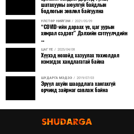
шатахууны аюулгүй байдлын
бодлогын зөвлөл байгуулна
УЛСТӨР НИЙГЭМ
2021/05/09
“COVID-ийн дараах үе, цаг уурын
хямрал сэдэвт” Дэлхийн сэтгүүлчдийн
...
ЦАГ ҮЕ
2025/04/08
Хүүхэд нохойд хазуулах тохиолдол
нэмэгдэх хандлагатай байна
ШУДАРГА МЭДЭЭ
2019/07/03
Эрүүл ахуйн шаардлага хангахгүй
орчинд зайрмаг савлаж байна