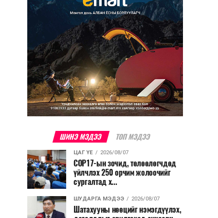
ШИНЭ МЭДЭЭ
ТОП МЭДЭЭ
ЦАГ ҮЕ
2026/08/07
COP17-ын зочид, төлөөлөгчдөд
үйлчлэх 250 орчим жолоочийг
сургалтад х...
ШУДАРГА МЭДЭЭ
2026/08/07
Шатахууны нөөцийг нэмэгдүүлэх,