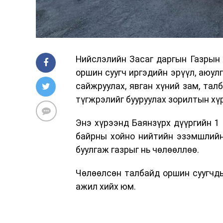
Нийслэлийн Засаг даргын Газрын 
оршин суугч иргэдийн эрүүл, аюул
сайжруулах, явган хүний зам, тал
түгжрэлийг бууруулах зорилтын хү
Энэ хүрээнд Баянзүрх дүүргийн 1 
байрны хойно нийтийн эзэмшлийн
буулгаж газрыг нь чөлөөллөө.
Чөлөөлсөн талбайд оршин суугчды
ажил хийх юм.