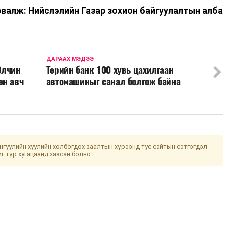
рвалж: Нийслэлийн Газар зохион байгуулалтын алба
ДАРААХ МЭДЭЭ
Элчин
Төрийн банк 100 хувь цахилгаан
эн авч
автомашиныг санал болгож байна
гуулийн хуулийн холбогдох заалтын хүрээнд тус сайтын сэтгэгдэл
йг түр хугацаанд хаасан болно.