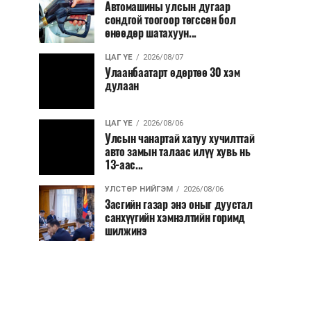
Автомашины улсын дугаар
сондгой тоогоор төгссөн бол
өнөөдөр шатахуун...
ЦАГ ҮЕ
2026/08/07
Улаанбаатарт өдөртөө 30 хэм
дулаан
ЦАГ ҮЕ
2026/08/06
Улсын чанартай хатуу хучилттай
авто замын талаас илүү хувь нь
13-аас...
УЛСТӨР НИЙГЭМ
2026/08/06
Засгийн газар энэ оныг дуустал
санхүүгийн хэмнэлтийн горимд
шилжинэ