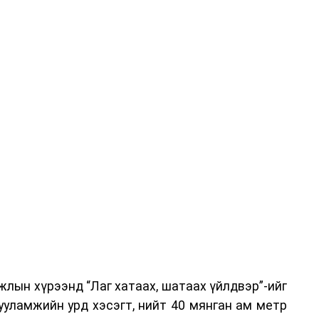
-хариулт, жишээнд суурилсан сургалт, багаар
вэрлэлтийн урсгалын зураглалтай танилцах,
эг онол, практик хосолсон хэлбэрээр зохион
га хурлыг зохион байгуулах Үндэсний хорооны
ар, Автотээврийн үндэсний төв болон Тээврийн
аагчид чиг үүргийнхээ хүрээнд мэдээлэл өгч,
аны Зам тээврийн хяналт, төлөвлөлт, зохион
илтэн, цагдаагийн дэд хурандаа Т.Ганзориг
т, аюулгүй ажиллагаа болон олон улсын арга
х асуудлын талаар мэдээлэл өгсөн байна.
лын хүрээнд “Лаг хатаах, шатаах үйлдвэр”-ийг
 төлөөлөгчдийн тээврийн үйлчилгээг аюулгүй,
ууламжийн урд хэсэгт, нийт 40 мянган ам метр
лах, үйлчилгээний нэгдсэн стандарт, сахилга