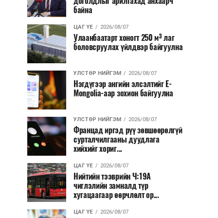
доголдлыг арилгахад анхаарч
байна
ЦАГ ҮЕ
2026/08/07
Улаанбаатарт хоногт 250 м³ лаг
боловсруулах үйлдвэр байгуулна
УЛСТӨР НИЙГЭМ
2026/08/07
Нэгдүгээр ангийн элсэлтийг E-
Mongolia-аар зохион байгуулна
УЛСТӨР НИЙГЭМ
2026/08/07
Францад иргэд рүү зөвшөөрөлгүй
сурталчилгааны дуудлага
хийхийг хориг...
ЦАГ ҮЕ
2026/08/07
Нийтийн тээврийн Ч:19А
чиглэлийн замналд түр
хугацаагаар өөрчлөлт ор...
ЦАГ ҮЕ
2026/08/07