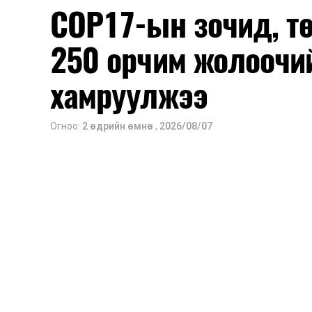
COP17-ын зочид, т
250 орчим жолоочи
хамруулжээ
Огноо:
2 өдрийн өмнө
,
2026/08/07