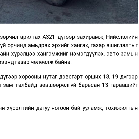
зөрчил арилгах А321 дүгээр захирамж, Нийслэлийн
гүй орчинд амьдрах эрхийг хангах, газар ашиглалтыг
байн хүрэлцээ хангамжийг нэмэгдүүлэх, авто замын
рээнд газар чөлөөлж байна.
дүгээр хорооны нутаг дэвсгэрт орших 18, 19 дүгээр
 зам талбайд зөвшөөрөлгүй барьсан 13 гараашийг
н хүсэлтийн дагуу ногоон байгууламж, тохижилтын