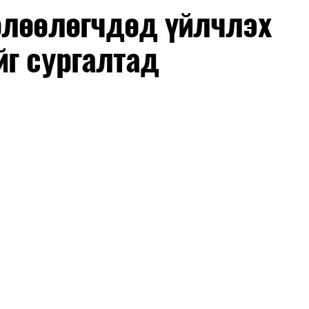
өлөөлөгчдөд үйлчлэх
йг сургалтад