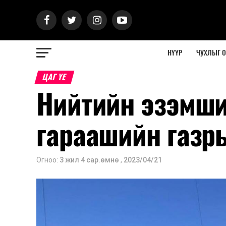
НҮҮР
ЧУХЛЫГ 
ЦАГ ҮЕ
Нийтийн эзэмши
гараашийн газр
Огноо:
3 жил 4 сар.өмнө
,
2023/04/21