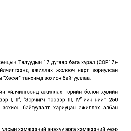
енцын Талуудын 17 дугаар бага хурал (COP17)-
үйлчилгээнд ажиллах жолооч нарт зориулсан
 “Хөсөг” танхимд зохион байгууллаа.
йн үйлчилгээнд ажиллах төрийн болон хувийн
р I, II”, “Зорчигч тээвэр III, IV”-ийн нийт
250
н зохион байгуулалт хариуцан ажиллах албан
н улсын хэмжээний энэхүү арга хэмжээний үеэр