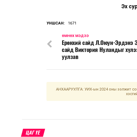
Эх су
УНШСАН:
1671
ӨМНӨХ МЭДЭЭ
Ерөнхий сайд Л.Оюун-Эрдэнэ 
сайд Виктория Нуландыг хүлэ
уулзав
АНХААРУУЛГА: УИХ-ын 2024 оны ээлжит сон
хэсги
ЦАГ ҮЕ