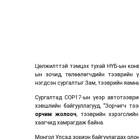
Цөлжилттэй тэмцэх тухай НҮБ-ын конв
ын зочид, төлөөлөгчдийн тээврийн 
нэгдсэн сургалтыг Зам, тээврийн яамны
Сургалтад COP17-ын үеэр автотээври
хэвшлийн байгууллагууд, “Зорчигч тээвэ
орчим жолооч
, тээврийн хэрэгслий
хаагчид хамрагдаж байна.
Монгол Улсад зохион байгуулагдах оло