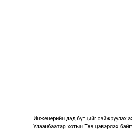
Сургалтыг танилцуулах лекц, асуулт
ажиллах дасгал, маршрут болон тээ
онцгой нөхцөлд ажиллах дадлага зэр
байгуулж байна.
Сургалтын үеэр COP17 олон улсын ба
Ажлын алба, Нийслэлийн тээврийн газ
цагдаагийн албаны холбогдох албан х
мэргэжил, арга зүйн зөвлөмж хүргэлээ.
Тухайлбал, Тээврийн цагдаагийн алб
байгуулалтын хэлтсийн ахлах мэргэж
замын хөдөлгөөний зохион байгуулал
хэмжээний үеэр жолооч нарын анхаара
Инженерийн дэд бүтцийг сайжруулах аж
Уг сургалт нь COP17-ын үеэр зочид,
Улаанбаатар хотын Төв цэвэрлэх байг
шуурхай, зохион байгуулалттай явуу