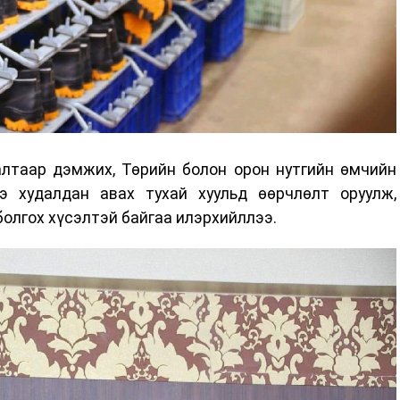
алтаар дэмжих, Төрийн болон орон нутгийн өмчийн
э худалдан авах тухай хуульд өөрчлөлт оруулж,
олгох хүсэлтэй байгаа илэрхийллээ.