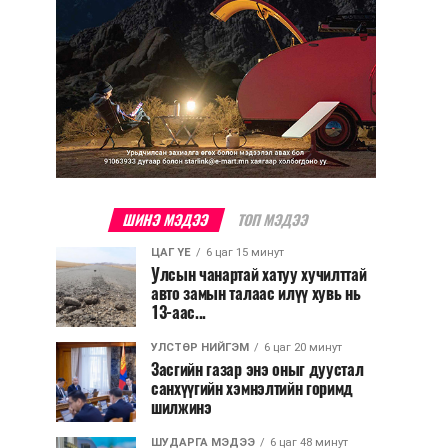
ШИНЭ МЭДЭЭ
ТОП МЭДЭЭ
ЦАГ ҮЕ
6 цаг 15 минут
Улсын чанартай хатуу хучилттай
авто замын талаас илүү хувь нь
13-аас...
УЛСТӨР НИЙГЭМ
6 цаг 20 минут
Засгийн газар энэ оныг дуустал
санхүүгийн хэмнэлтийн горимд
шилжинэ
ШУДАРГА МЭДЭЭ
6 цаг 48 минут