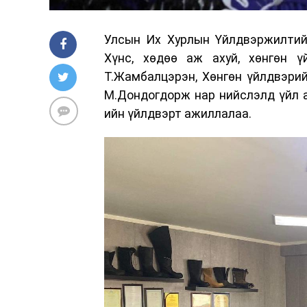
Улсын Их Хурлын Үйлдвэржилтийн
Хүнс, хөдөө аж ахуй, хөнгөн 
Т.Жамбалцэрэн, Хөнгөн үйлдвэрий
М.Дондогдорж нар нийслэлд үйл аж
ийн үйлдвэрт ажиллалаа.