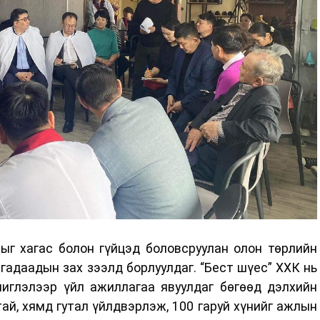
сыг хагас болон гүйцэд боловсруулан олон төрлийн
гадаадын зах зээлд борлуулдаг. “Бест шүес” ХХК нь
чиглэлээр үйл ажиллагаа явуулдаг бөгөөд дэлхийн
ай, хямд гутал үйлдвэрлэж, 100 гаруй хүнийг ажлын