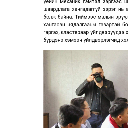
үеийн механик гэмтэл зэргээс ш
шаардлага хангадаггүй зэрэг нь
болж байна. Тиймээс малын эрүү
хангасан нядалгааны газартай бо
гаргах, кластераар үйлдвэрүүдээ 
бүрдэнэ хэмээн үйлдвэрлэгчид хэ