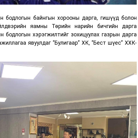
 бодлогын байнгын хорооны дарга, гишүүд болон
үйлдвэрийн яамны Төрийн нарийн бичгийн дарга
н бодлогын хэрэгжилтийг зохицуулах газрын дарга
иллагаа явуулдаг “Булигаар” ХК, “Бест шүес” ХХК-