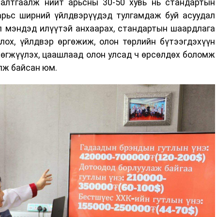
алтгаалж нийт арьсны 30-50 хувь нь стандартын
 арьс ширний үйлдвэрүүдэд тулгамдаж буй асуудал
л мэндэд илүүтэй анхаарах, стандартын шаардлага
лох, үйлдвэр өргөжиж, олон төрлийн бүтээгдэхүүн
хөгжүүлэх, цаашлаад олон улсад ч өрсөлдөх боломж
лж байсан юм.