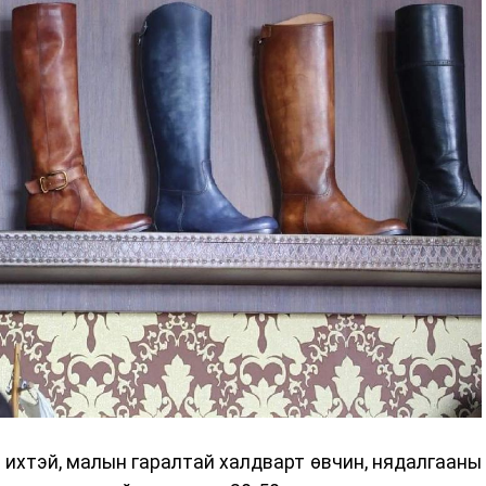
 ихтэй, малын гаралтай халдварт өвчин, нядалгааны