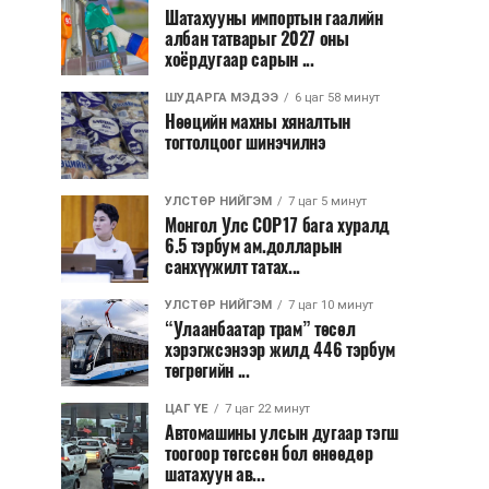
Шатахууны импортын гаалийн
албан татварыг 2027 оны
хоёрдугаар сарын ...
ШУДАРГА МЭДЭЭ
6 цаг 58 минут
Нөөцийн махны хяналтын
тогтолцоог шинэчилнэ
УЛСТӨР НИЙГЭМ
7 цаг 5 минут
Монгол Улс COP17 бага хуралд
6.5 тэрбум ам.долларын
санхүүжилт татах...
УЛСТӨР НИЙГЭМ
7 цаг 10 минут
“Улаанбаатар трам” төсөл
хэрэгжсэнээр жилд 446 тэрбум
төгрөгийн ...
ЦАГ ҮЕ
7 цаг 22 минут
Автомашины улсын дугаар тэгш
тоогоор төгссөн бол өнөөдөр
шатахуун ав...