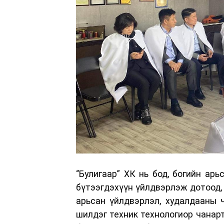
“Булигаар” ХК нь бод, богийн арь
бүтээгдэхүүн үйлдвэрлэж дотоод, 
арьсан үйлдвэрлэл, худалдааны 
шилдэг техник технологиор чанарт