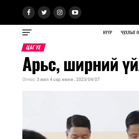
НҮҮР
ЧУХЛЫГ 
ЦАГ ҮЕ
Арьс, ширний ү
Огноо:
3 жил 4 сар.өмнө
,
2023/04/07