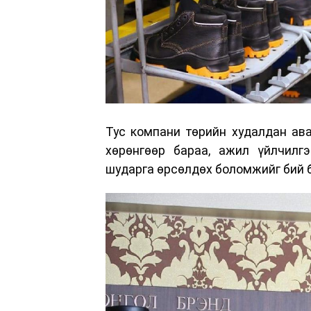
Тус компани төрийн худалдан ав
хөрөнгөөр бараа, ажил үйлчилгэ
шударга өрсөлдөх боломжийг бий б