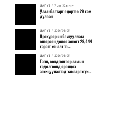
ЦАГ ҮЕ
7 цаг 32 минут
Улаанбаатарт өдөртөө 29 хэм
дулаан
ЦАГ ҮЕ
2026/08/05
Прокурорын байгууллага
өнгөрсөн долоо хоногт 29,444
хэрэгт хяналт та...
ЦАГ ҮЕ
2026/08/05
Тэгш, сондгойгоор замын
хөдөлгөөнд оролцох
зохицуулалтад хамаарахгүй...