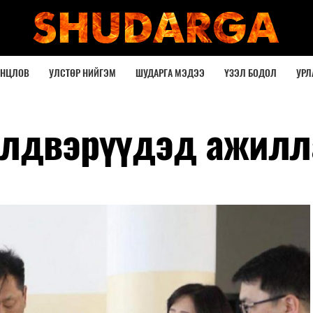
ОНЦЛОВ
УЛСТӨР НИЙГЭМ
ШУДАРГА МЭДЭЭ
ҮЗЭЛ БОДОЛ
УРЛ
йлдвэрүүдэд ажилл