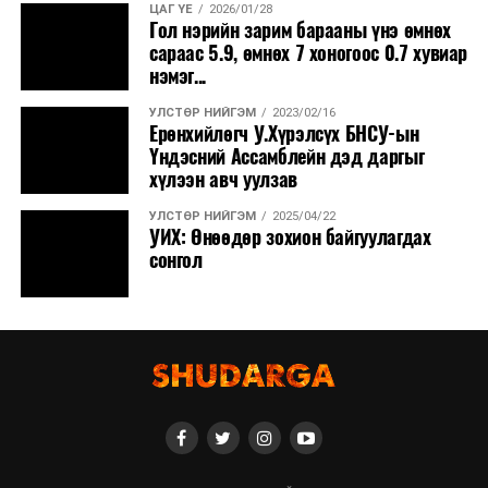
ЦАГ ҮЕ
2026/01/28
Гол нэрийн зарим барааны үнэ өмнөх
сараас 5.9, өмнөх 7 хоногоос 0.7 хувиар
нэмэг...
УЛСТӨР НИЙГЭМ
2023/02/16
Ерөнхийлөгч У.Хүрэлсүх БНСУ-ын
Үндэсний Ассамблейн дэд даргыг
хүлээн авч уулзав
УЛСТӨР НИЙГЭМ
2025/04/22
УИХ: Өнөөдөр зохион байгуулагдах
сонгол