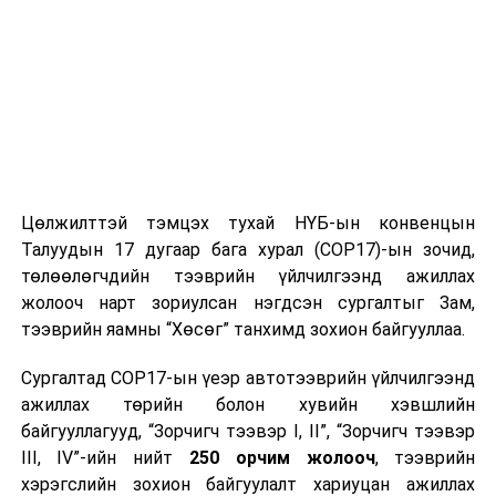
Цөлжилттэй тэмцэх тухай НҮБ-ын конвенцын
Талуудын 17 дугаар бага хурал (COP17)-ын зочид,
төлөөлөгчдийн тээврийн үйлчилгээнд ажиллах
жолооч нарт зориулсан нэгдсэн сургалтыг Зам,
тээврийн яамны “Хөсөг” танхимд зохион байгууллаа.
Сургалтад COP17-ын үеэр автотээврийн үйлчилгээнд
ажиллах төрийн болон хувийн хэвшлийн
байгууллагууд, “Зорчигч тээвэр I, II”, “Зорчигч тээвэр
III, IV”-ийн нийт
250 орчим жолооч
, тээврийн
хэрэгслийн зохион байгуулалт хариуцан ажиллах