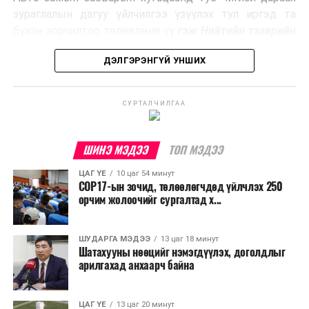
Ийнхүү лаг хатаах, шатаах технологийг лагийн
зураглалын дагуу үйлчилгээ үзүүлэх тул иргэд та
эзлэхүүнийг бууруулахын зэрэгцээ эрчим хүч
бүхэн зорчилтоо төлөвлөнө үү
гэж Нийтийн тээврийн
үйлдвэрлэх, нөөцийг дахин ашиглах чиглэлээр олон
бодлогын газраас мэдээллээ.
улсад өргөн ашиглаж байна.
ДЭЛГЭРЭНГҮЙ УНШИХ
СУРТАЛЧИЛГАА
ШИНЭ МЭДЭЭ
ТОП МЭДЭЭ
ЦАГ ҮЕ
10 цаг 54 минут
COP17-ын зочид, төлөөлөгчдөд үйлчлэх 250
орчим жолоочийг сургалтад х...
ШУДАРГА МЭДЭЭ
13 цаг 18 минут
Шатахууны нөөцийг нэмэгдүүлэх, доголдлыг
арилгахад анхаарч байна
ЦАГ ҮЕ
13 цаг 20 минут