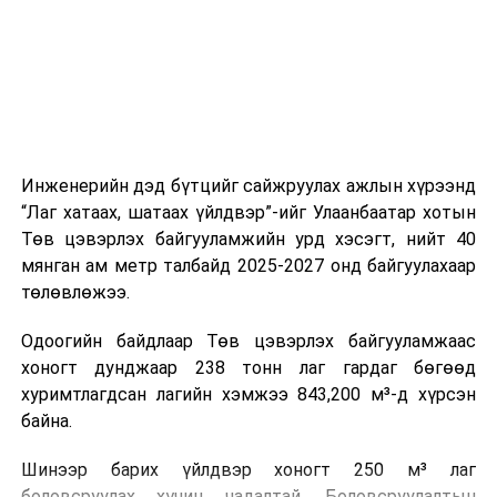
холбогдох байгууллагуудын уялдаа холбоо, аюулгүй
ажиллагааны чиглэлээр жолооч нарыг сургалт, арга
зүйгээр хангаж байна.
Мөн зам тээврийн осол, саатал болон бусад эрсдэл,
онцгой нөхцөл үүссэн үед авах арга хэмжээ, ачаалал
ихтэй нөхцөлд тайван, зөв, шуурхай шийдвэр гаргах,
Инженерийн дэд бүтцийг сайжруулах ажлын хүрээнд
өдөр тутмын ажлын бэлэн байдлыг хангах зэрэг
“Лаг хатаах, шатаах үйлдвэр”-ийг Улаанбаатар хотын
практик ур чадварыг сургалтын хөтөлбөрт тусгажээ.
Төв цэвэрлэх байгууламжийн урд хэсэгт, нийт 40
мянган ам метр талбайд 2025-2027 онд байгуулахаар
Сургалтыг танилцуулах лекц, асуулт-хариулт,
төлөвлөжээ.
жишээнд суурилсан сургалт, багаар ажиллах дасгал,
маршрут болон тээвэрлэлтийн урсгалын зураглалтай
Одоогийн байдлаар Төв цэвэрлэх байгууламжаас
танилцах, онцгой нөхцөлд ажиллах дадлага зэрэг
хоногт дунджаар 238 тонн лаг гардаг бөгөөд
онол, практик хосолсон хэлбэрээр зохион байгуулж
хуримтлагдсан лагийн хэмжээ 843,200 м³-д хүрсэн
байна.
байна.
Сургалтын үеэр COP17 олон улсын бага хурлыг
Шинээр барих үйлдвэр хоногт 250 м³ лаг
зохион байгуулах Үндэсний хорооны Ажлын алба,
боловсруулах хүчин чадалтай. Боловсруулалтын