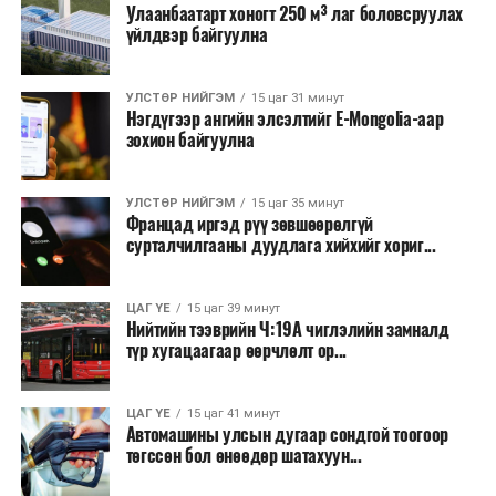
Улаанбаатарт хоногт 250 м³ лаг боловсруулах
үйлдвэр байгуулна
УЛСТӨР НИЙГЭМ
15 цаг 31 минут
Нэгдүгээр ангийн элсэлтийг E-Mongolia-аар
зохион байгуулна
УЛСТӨР НИЙГЭМ
15 цаг 35 минут
Францад иргэд рүү зөвшөөрөлгүй
сурталчилгааны дуудлага хийхийг хориг...
ЦАГ ҮЕ
15 цаг 39 минут
Нийтийн тээврийн Ч:19А чиглэлийн замналд
түр хугацаагаар өөрчлөлт ор...
ЦАГ ҮЕ
15 цаг 41 минут
Автомашины улсын дугаар сондгой тоогоор
төгссөн бол өнөөдөр шатахуун...