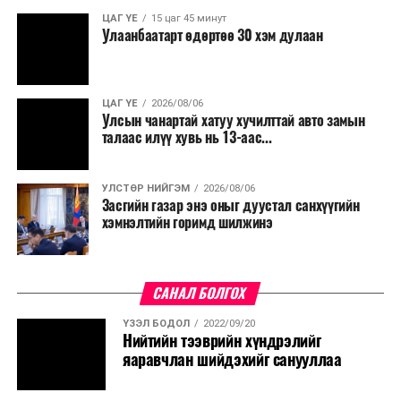
ЦАГ ҮЕ
15 цаг 45 минут
Улаанбаатарт өдөртөө 30 хэм дулаан
ЦАГ ҮЕ
2026/08/06
Улсын чанартай хатуу хучилттай авто замын
талаас илүү хувь нь 13-аас...
УЛСТӨР НИЙГЭМ
2026/08/06
Засгийн газар энэ оныг дуустал санхүүгийн
хэмнэлтийн горимд шилжинэ
САНАЛ БОЛГОХ
ҮЗЭЛ БОДОЛ
2022/09/20
Нийтийн тээврийн хүндрэлийг
яаравчлан шийдэхийг санууллаа