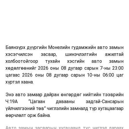
зориулалттай. Лагийг өндөр температурт шатааснаар
эзлэхүүн нь 90 хүртэл хувиар буурч, бактери, вирус
болон бусад өвчин үүсгэгч бичил биетнийг устгах
боломжтой.
Түүнчлэн шаталтын явцад үүсэх дулааныг цахилгаан
болон дулааны эрчим хүч үйлдвэрлэхэд ашиглаж
Баянзүрх дүүргийн Монелийн гудамжийн авто замын
болдог. Зарим технологийн хувьд шаталтын дараа
хэсэгчилсэн засвар, шинэчлэлтийн ажилтай
үлдэх үнснээс фосфор зэрэг ашигт эрдсийг сэргээн
холбоотойгоор тухайн хэсгийн авто замын
авах боломжтой аж.
хөдөлгөөнийг 2026 оны 08 дугаар сарын 7-ны 23:00
цагаас 2026 оны 08 дугаар сарын 10-ны 06:00 цаг
Япон, Герман, Швейцар, Нидерланд, Өмнөд Солонгос
хүртэл хаана.
зэрэг улс лаг хатаах, шатаах технологийг ашиглаж
байна. Тухайлбал, Германд лаг шатаах үйлдвэрээс
Энэ авто замаар дайран өнгөрдөг нийтийн тээврийн
гарсан үнснээс фосфор сэргээн авах технологи
Ч:19А “Цагаан давааны задгай-Сансарын
ашигладаг бол Нидерландад төвлөрсөн лаг
үйлчилгээний төв” чиглэлийн замналд түр хугацаагаар
боловсруулах үйлдвэрүүдээр дулаан, цахилгаан
өөрчлөлт орж байна.
эрчим хүч үйлдвэрлэдэг.
Авто замын засварын хугацаанд тус чиглэл дараах