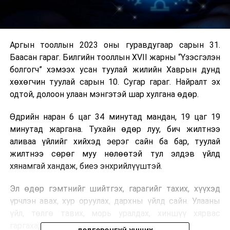
Аргын тооллын 2023 оны гуравдугаар сарын 31.
Баасан гараг. Билгийн тооллын XVII жарны “Үзэсгэлэн
болгогч” хэмээх усан туулай жилийн Хаврын дунд
хөхөгчин туулай сарын 10. Сугар гараг. Найралт эх
одтой, долоон улаан мэнгэтэй шар хулгана өдөр.
Өдрийн наран 6 цаг 34 минутад мандан, 19 цаг 19
минутад жаргана. Тухайн өдөр луу, бич жилтнээ
аливаа үйлийг хийхэд эерэг сайн ба бар, туулай
жилтнээ сөрөг муу нөлөөтэй тул элдэв үйлд
хянамгай хандаж, биеэ энхрийлүүштэй.
Эл өдөр гэмтнийг шийтгэх, гарагийг тахих, хүүхэд
үрчлэн авах, хур оруулах, дархны үйлд сайн. Улааны
үйл, төлгө тавих, морь уралдах, хиншүү хярвас
гаргахад муу.