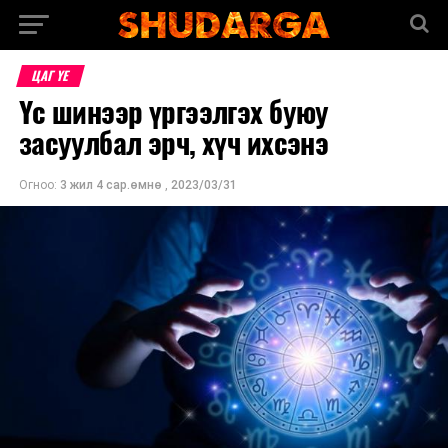
ЦАГ ҮЕ
Үс шинээр үргээлгэх буюу
засуулбал эрч, хүч ихсэнэ
Огноо:
3 жил 4 сар.өмнө
,
2023/03/31