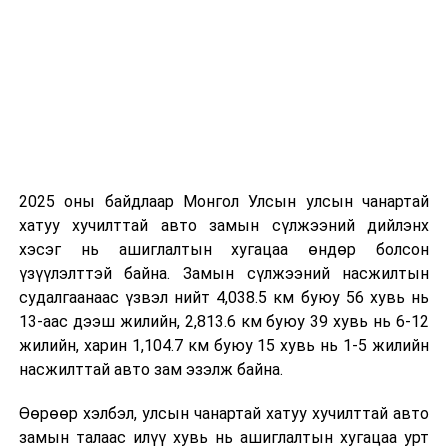
2025 оны байдлаар Монгол Улсын улсын чанартай
хатуу хучилттай авто замын сүлжээний дийлэнх
хэсэг нь ашиглалтын хугацаа өндөр болсон
үзүүлэлттэй байна. Замын сүлжээний насжилтын
судалгаанаас үзвэл нийт 4,038.5 км буюу 56 хувь нь
13-аас дээш жилийн, 2,813.6 км буюу 39 хувь нь 6-12
жилийн, харин 1,104.7 км буюу 15 хувь нь 1-5 жилийн
насжилттай авто зам эзэлж байна.
Өөрөөр хэлбэл, улсын чанартай хатуу хучилттай авто
замын талаас илүү хувь нь ашиглалтын хугацаа урт