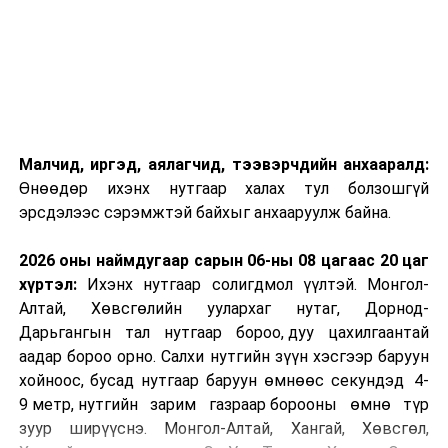
Малчид, иргэд, аялагчид, тээвэрчдийн анхааралд:
Өнөөдөр ихэнх нутгаар халах тул болзошгүй
эрсдэлээс сэрэмжтэй байхыг анхааруулж байна.
2026 оны наймдугаар сарын 06-ны 08 цагаас 20 цаг
хүртэл:
Ихэнх нутгаар солигдмол үүлтэй. Монгол-
Алтай, Хөвсгөлийн уулархаг нутаг, Дорнод-
Дарьгангын тал нутгаар бороо, дуу цахилгаантай
аадар бороо орно. Салхи нутгийн зүүн хэсгээр баруун
хойноос, бусад нутгаар баруун өмнөөс секундэд 4-
9 метр, нутгийн зарим газраар борооны өмнө түр
зуур ширүүснэ. Монгол-Алтай, Хангай, Хөвсгөл,