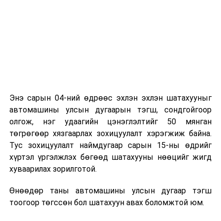
Энэ сарын 04-ний өдрөөс эхлэн эхлэн шатахууныг
автомашины улсын дугаарын тэгш, сондгойгоор
олгож, нэг удаагийн цэнэглэлтийг 50 мянган
төгрөгөөр хязгаарлах зохицуулалт хэрэгжиж байна.
Тус зохицуулалт наймдугаар сарын 15-ны өдрийг
хүртэл үргэлжлэх бөгөөд шатахууны нөөцийг жигд
хуваарилах зорилготой.
Өнөөдөр таны автомашины улсын дугаар тэгш
тоогоор төгссөн бол шатахуун авах боломжтой юм.