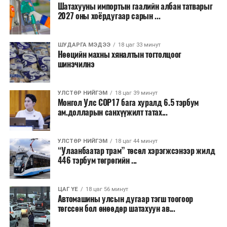
байна.
Шатахууны импортын гаалийн албан татварыг
2027 оны хоёрдугаар сарын ...
2026 оны наймдугаар сарын 07-ноос
2026 оны наймдугаар сарын 11-нийг хүртэлх
ШУДАРГА МЭДЭЭ
18 цаг 33 минут
Нөөцийн махны хяналтын тогтолцоог
цаг агаарын урьдчилсан төлөв
шинэчилнэ
Наймдугаар сарын 7-нд баруун болон төвийн
аймгуудын нутгийн хойд хэсгээр, 8-нд баруун
УЛСТӨР НИЙГЭМ
18 цаг 39 минут
Монгол Улс COP17 бага хуралд 6.5 тэрбум
аймгуудын нутгийн хойд хэсэг, төвийн
ам.долларын санхүүжилт татах...
аймгуудын нутгийн зарим газраар, 9-нд баруун
аймгуудын нутгийн зүүн, говийн аймгуудын
нутгийн хойд, зүүн аймгуудын нутгийн баруун
УЛСТӨР НИЙГЭМ
18 цаг 44 минут
“Улаанбаатар трам” төсөл хэрэгжсэнээр жилд
хэсэг, төвийн аймгуудын ихэнх нутгаар, 10-нд
446 тэрбум төгрөгийн ...
төв, зүүн, говийн аймгуудын ихэнх нутгаар
бороо, дуу цахилгаантай аадар бороо орно. Салхи
ихэнх хугацаанд секундэд 5-10 метр, 9-нд
ЦАГ ҮЕ
18 цаг 56 минут
Автомашины улсын дугаар тэгш тоогоор
Алтайн салбар уулс, Арц-Богдын өвөр
төгссөн бол өнөөдөр шатахуун ав...
хоолойгоор, 10-нд говь, талын нутгаар секундэд
14-16 метр, нутгийн зарим газраар борооны