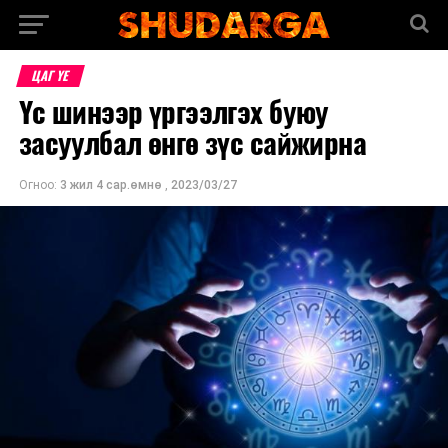
ЦАГ ҮЕ
Үс шинээр үргээлгэх буюу
засуулбал өнгө зүс сайжирна
Огноо:
3 жил 4 сар.өмнө
,
2023/03/27