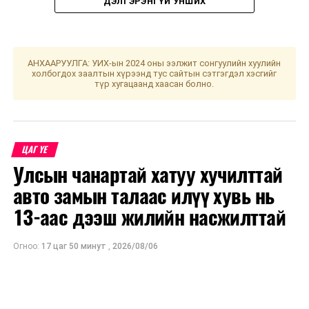
ДЭЛГЭРЭНГҮЙ УНШИХ
Өдрийн сайн цаг нь хулгана, үхэр, луу, могой, хонь,
нохой болой. Хол газар яваар одогсод зүүн урагш
мөрөө гаргавал зохистой. Үс шинээр үргээлгэх буюу
АНХААРУУЛГА: УИХ-ын 2024 оны ээлжит сонгуулийн хуулийн
засуулбал өнгө зүс сайжирна хэмээжээ.
холбогдох заалтын хүрээнд тус сайтын сэтгэгдэл хэсгийг
түр хугацаанд хаасан болно.
УНШСАН:
1722
ДАРААХ МЭДЭЭ
Улаанбаатарт өдөртөө 10 хэм дулаан
ЦАГ ҮЕ
Улсын чанартай хатуу хучилттай
ӨМНӨХ МЭДЭЭ
Ерөнхийлөгч У.Хүрэлсүхэд БНТУ-ын Ерөнхийлөгч
авто замын талаас илүү хувь нь
талархлын захидал ирүүлэв
13-аас дээш жилийн насжилттай
Огноо:
17 цаг 50 минут
,
2026/08/06