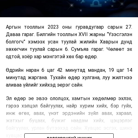
Аргын тооллын 2023 оны гуравдугаар сарын 27.
Даваа гараг. Билгийн тооллын XVII жарны “Үзэсгэлэн
болгогч” хэмээх усан туулай жилийн Хаврын дунд
хөхөгчин туулай сарын 6. Сумъяа гараг. Чөлөөт эх
одтой, хоёр хар мэнгэтэй хөх бар өдөр.
Өдрийн наран 6 цаг 42 минутад мандан, 19 цаг 14
минутад жаргана. Тухайн өдөр хулгана, луу жилтнээ
аливаа үйлийг хийхэд эерэг сайн.
Эл өдөр эе эвээ ололцох, хамтын хөдөлмөр эхлэх,
гэрээ хэлцэл байгуулах, найр хурим хийх, бэр гуйх,
инж өгөх, авах, үнэт эрдэнийн зүйл авах, хараал,
жатхыг буцаах, бүжиг наадам хийх, цэцэрлэг
байгуулах, урлан бүтээхэд сайн. Хувцас эсгэх, шинэ
хувцас өмсөх, зөвлөгөө хийхэд муу.