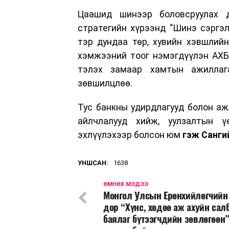
Цаашид шинээр боловсруулах 
стратегийн хүрээнд “Шинэ сэргэл
тэр дундаа төр, хувийн хэвшлийн
хэмжээний тоог нэмэгдүүлэн АХБ
тэлэх замаар хамтын ажиллаг
зөвшилцлөө.
Тус банкны удирдлагууд болон а
айлчлалууд хийж, уулзалтын ү
эхлүүлэхээр болсон юм
гэж Санги
УНШСАН:
1638
ӨМНӨХ МЭДЭЭ
Монгол Улсын Ерөнхийлөгчийн
дор “Хүнс, хөдөө аж ахуйн са
баялаг бүтээгчдийн зөвлөгөөн”