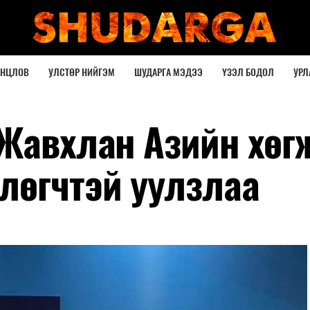
ОНЦЛОВ
УЛСТӨР НИЙГЭМ
ШУДАРГА МЭДЭЭ
ҮЗЭЛ БОДОЛ
УРЛ
.Жавхлан Азийн хөг
лөгчтэй уулзлаа