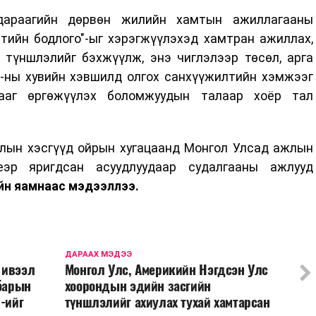
дараагийн дөрвөн жилийн хамтын ажиллагааны
тийн бодлого"-ыг хэрэгжүүлэхэд хамтран ажиллах,
 түншлэлийг бэхжүүлж, энэ чиглэлээр төсөл, арга
-ны хувийн хэвшилд олгох санхүүжилтийн хэмжээг
ааг өргөжүүлэх боломжуудын талаар хоёр тал
жлын хэсгүүд ойрын хугацаанд Монгол Улсад ажлын
еэр яригдсан асуудлуудаар судалгааны ажлууд
йн яамнаас мэдээллээ.
ДАРААХ МЭДЭЭ
 ивээл
Монгол Улс, Америкийн Нэгдсэн Улс
лбарын
хоорондын эдийн засгийн
-ийг
түншлэлийг ахиулах тухай хамтарсан