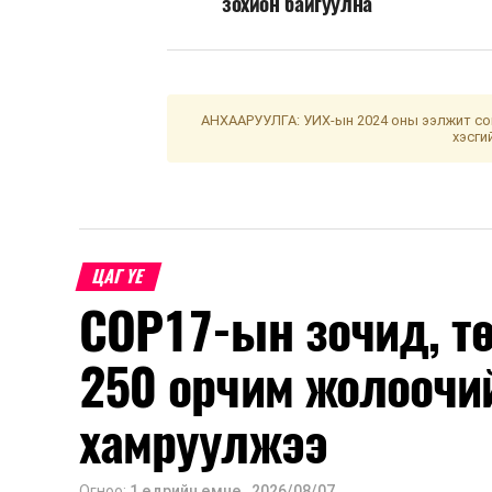
зохион байгуулна
АНХААРУУЛГА: УИХ-ын 2024 оны ээлжит сон
хэсги
ЦАГ ҮЕ
COP17-ын зочид, т
250 орчим жолоочи
хамруулжээ
Огноо:
1 өдрийн өмнө
,
2026/08/07