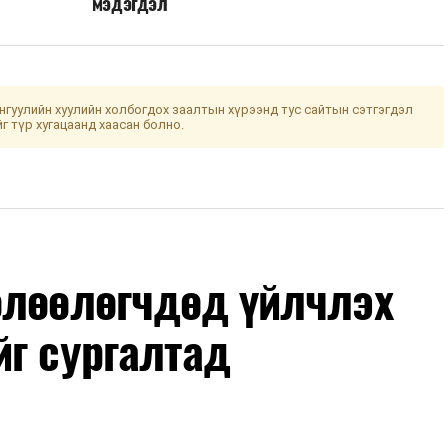
мэдэгдэл
гуулийн хуулийн холбогдох заалтын хүрээнд тус сайтын сэтгэгдэл
йг түр хугацаанд хаасан болно.
өлөөлөгчдөд үйлчлэх
йг сургалтад