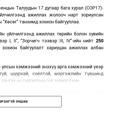
енцын Талуудын 17 дугаар бага хурал (COP17)-
үйлчилгээнд ажиллах жолооч нарт зориулсан
 “Хөсөг” танхимд зохион байгууллаа.
йн үйлчилгээнд ажиллах төрийн болон хувийн
р I, II”, “Зорчигч тээвэр III, IV”-ийн нийт
250
н зохион байгуулалт хариуцан ажиллах албан
н улсын хэмжээний энэхүү арга хэмжээний үеэр
гүй, шуурхай, соёлтой, мэргэжлийн түвшинд
 хангах нь сургалтын гол зорилго юм.
, ач холбогдол, зохион байгуулалтын онцлог,
лчилгээний стандарт, жолооч нарын үүрэг
ЭРЭНГҮЙ УНШИХ
й соёл, ёс зүй, мэргэжлийн харилцааны талаар