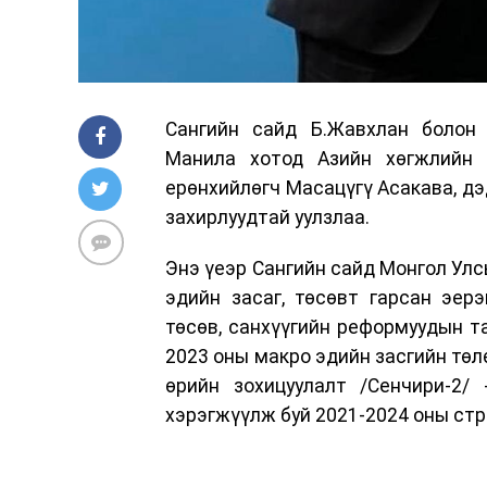
Сангийн сайд Б.Жавхлан болон
Манила хотод Азийн хөгжлийн 
ерөнхийлөгч Масацүгү Асакава, дэ
захирлуудтай уулзлаа.
Энэ үеэр Сангийн сайд Монгол Улсы
эдийн засаг, төсөвт гарсан эер
төсөв, санхүүгийн реформуудын т
2023 оны макро эдийн засгийн төл
өрийн зохицуулалт /Сенчири-2/
хэрэгжүүлж буй 2021-2024 оны стр