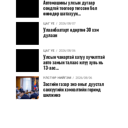
Автомашины улсын дугаар
сондгой тоогоор төгссөн бол
өнөөдөр шатахуун...
ЦАГ ҮЕ
2026/08/07
Улаанбаатарт өдөртөө 30 хэм
дулаан
ЦАГ ҮЕ
2026/08/06
Улсын чанартай хатуу хучилттай
авто замын талаас илүү хувь нь
13-аас...
УЛСТӨР НИЙГЭМ
2026/08/06
Засгийн газар энэ оныг дуустал
санхүүгийн хэмнэлтийн горимд
шилжинэ