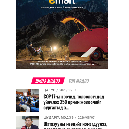
ШИНЭ МЭДЭЭ
ТОП МЭДЭЭ
ЦАГ ҮЕ
2026/08/07
COP17-ын зочид, төлөөлөгчдөд
үйлчлэх 250 орчим жолоочийг
сургалтад х...
ШУДАРГА МЭДЭЭ
2026/08/07
Шатахууны нөөцийг нэмэгдүүлэх,