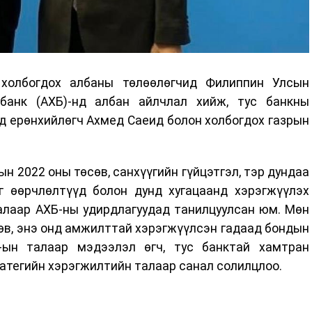
 холбогдох албаны төлөөлөгчид Филиппин Улсын
банк (АХБ)-нд албан айлчлал хийж, тус банкны
д ерөнхийлөгч Ахмед Саеид болон холбогдох газрын
н 2022 оны төсөв, санхүүгийн гүйцэтгэл, тэр дундаа
эг өөрчлөлтүүд болон дунд хугацаанд хэрэгжүүлэх
алаар АХБ-ны удирдлагуудад танилцуулсан юм. Мөн
өв, энэ онд амжилттай хэрэгжүүлсэн гадаад бондын
 -ын талаар мэдээлэл өгч, тус банктай хамтран
атегийн хэрэгжилтийн талаар санал солилцлоо.