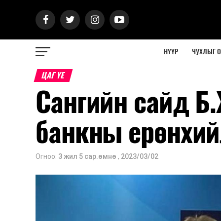
НҮҮР
ЧУХЛЫГ 
ЦАГ ҮЕ
Сангийн сайд Б
банкны ерөнхий
Огноо:
3 жил 5 сар.өмнө
,
2023/03/02