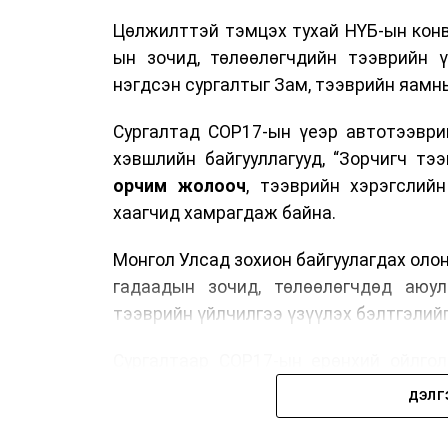
Цөлжилттэй тэмцэх тухай НҮБ-ын конв
ын зочид, төлөөлөгчдийн тээврийн 
нэгдсэн сургалтыг Зам, тээврийн яамны
Сургалтад COP17-ын үеэр автотээври
хэвшлийн байгууллагууд, “Зорчигч тээвэ
орчим жолооч
, тээврийн хэрэгслий
хаагчид хамрагдаж байна.
Монгол Улсад зохион байгуулагдах оло
гадаадын зочид, төлөөлөгчдөд аюул
тээврийн үйлчилгээ үзүүлэх бэлтгэлийг
Сургалтаар COP17-ын ерөнхий ойлголт
зочид, төлөөлөгчдийн ангилал, үй
ДЭЛГ
хариуцлага, сахилга бат, үйлчилгээни
нэгдсэн мэдээлэл өгчээ.