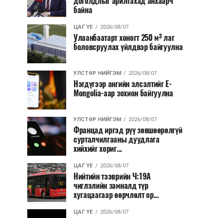
доголдлыг арилгахад анхаарч
байна
ЦАГ ҮЕ
2026/08/07
Улаанбаатарт хоногт 250 м³ лаг
боловсруулах үйлдвэр байгуулна
УЛСТӨР НИЙГЭМ
2026/08/07
Нэгдүгээр ангийн элсэлтийг E-
Mongolia-аар зохион байгуулна
УЛСТӨР НИЙГЭМ
2026/08/07
Францад иргэд рүү зөвшөөрөлгүй
сурталчилгааны дуудлага
хийхийг хориг...
ЦАГ ҮЕ
2026/08/07
Нийтийн тээврийн Ч:19А
чиглэлийн замналд түр
хугацаагаар өөрчлөлт ор...
ЦАГ ҮЕ
2026/08/07