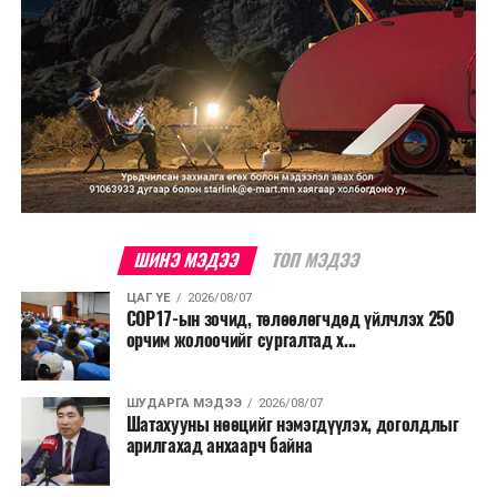
ШИНЭ МЭДЭЭ
ТОП МЭДЭЭ
ЦАГ ҮЕ
2026/08/07
COP17-ын зочид, төлөөлөгчдөд үйлчлэх 250
орчим жолоочийг сургалтад х...
ШУДАРГА МЭДЭЭ
2026/08/07
Шатахууны нөөцийг нэмэгдүүлэх, доголдлыг
арилгахад анхаарч байна