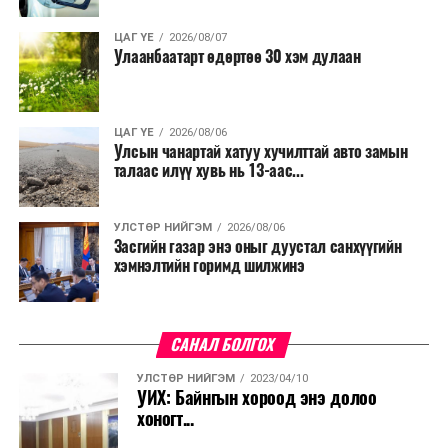
ЦАГ ҮЕ
2026/08/07
Улаанбаатарт өдөртөө 30 хэм дулаан
ЦАГ ҮЕ
2026/08/06
Улсын чанартай хатуу хучилттай авто замын
талаас илүү хувь нь 13-аас...
УЛСТӨР НИЙГЭМ
2026/08/06
Засгийн газар энэ оныг дуустал санхүүгийн
хэмнэлтийн горимд шилжинэ
САНАЛ БОЛГОХ
УЛСТӨР НИЙГЭМ
2023/04/10
УИХ: Байнгын хороод энэ долоо
хоногт...