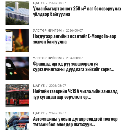
ЦАГ ҮЕ
2026/08/07
Улаанбаатарт хоногт 250 м³ лаг боловсруулах
үйлдвэр байгуулна
УЛСТӨР НИЙГЭМ
2026/08/07
Нэгдүгээр ангийн элсэлтийг E-Mongolia-аар
зохион байгуулна
УЛСТӨР НИЙГЭМ
2026/08/07
Францад иргэд рүү зөвшөөрөлгүй
сурталчилгааны дуудлага хийхийг хориг...
ЦАГ ҮЕ
2026/08/07
Нийтийн тээврийн Ч:19А чиглэлийн замналд
түр хугацаагаар өөрчлөлт ор...
ЦАГ ҮЕ
2026/08/07
Автомашины улсын дугаар сондгой тоогоор
төгссөн бол өнөөдөр шатахуун...