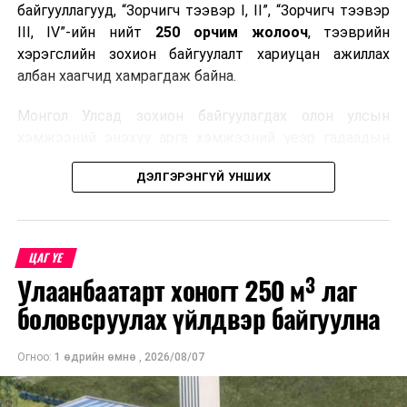
байгууллагууд, “Зорчигч тээвэр I, II”, “Зорчигч тээвэр
III, IV”-ийн нийт
250 орчим жолооч
, тээврийн
хэрэгслийн зохион байгуулалт хариуцан ажиллах
албан хаагчид хамрагдаж байна.
Монгол Улсад зохион байгуулагдах олон улсын
хэмжээний энэхүү арга хэмжээний үеэр гадаадын
зочид, төлөөлөгчдөд аюулгүй, шуурхай, соёлтой,
ДЭЛГЭРЭНГҮЙ УНШИХ
мэргэжлийн түвшинд тээврийн үйлчилгээ үзүүлэх
бэлтгэлийг хангах нь сургалтын гол зорилго юм.
Сургалтаар COP17-ын ерөнхий ойлголт, ач холбогдол,
ЦАГ ҮЕ
зохион байгуулалтын онцлог, зочид, төлөөлөгчдийн
Улаанбаатарт хоногт 250 м³ лаг
ангилал, үйлчилгээний стандарт, жолооч нарын үүрэг
хариуцлага, сахилга бат, үйлчилгээний соёл, ёс зүй,
боловсруулах үйлдвэр байгуулна
мэргэжлийн харилцааны талаар нэгдсэн мэдээлэл
өгчээ.
Огноо:
1 өдрийн өмнө
,
2026/08/07
Түүнчлэн зочдыг нисэх буудлаас угтан авах, зочид