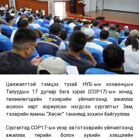
УНШСАН:
1666
ДАРААХ МЭДЭЭ
Ерөнхий сайд Л.Оюун-Эрдэнэ БНСУ-ын Элчин сайдыг
хүлээн авч уулзлаа
ӨМНӨХ МЭДЭЭ
ШӨХТГ: Савласан сүүний шошгололтын мэдээллийг
шинэчилж эхэлжээ
Цөлжилттэй тэмцэх тухай НҮБ-ын конвенцын
Талуудын 17 дугаар бага хурал (COP17)-ын зочид,
төлөөлөгчдийн тээврийн үйлчилгээнд ажиллах
жолооч нарт зориулсан нэгдсэн сургалтыг Зам,
тээврийн яамны “Хөсөг” танхимд зохион байгууллаа.
Сургалтад COP17-ын үеэр автотээврийн үйлчилгээнд
ажиллах төрийн болон хувийн хэвшлийн