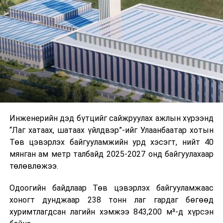
буудал болон арга хэмжээний байршилд хүргэх үе
шат, маршрут, хөдөлгөөний зохион байгуулалт,
цагийн менежмент, мэдээлэл дамжуулах журам,
холбогдох байгууллагуудын уялдаа холбоо, аюулгүй
ажиллагааны чиглэлээр жолооч нарыг сургалт, арга
зүйгээр хангаж байна.
Мөн зам тээврийн осол, саатал болон бусад эрсдэл,
онцгой нөхцөл үүссэн үед авах арга хэмжээ, ачаалал
ихтэй нөхцөлд тайван, зөв, шуурхай шийдвэр гаргах,
Инженерийн дэд бүтцийг сайжруулах ажлын хүрээнд
өдөр тутмын ажлын бэлэн байдлыг хангах зэрэг
“Лаг хатаах, шатаах үйлдвэр”-ийг Улаанбаатар хотын
практик ур чадварыг сургалтын хөтөлбөрт тусгажээ.
Төв цэвэрлэх байгууламжийн урд хэсэгт, нийт 40
мянган ам метр талбайд 2025-2027 онд байгуулахаар
Сургалтыг танилцуулах лекц, асуулт-хариулт,
төлөвлөжээ.
жишээнд суурилсан сургалт, багаар ажиллах дасгал,
маршрут болон тээвэрлэлтийн урсгалын зураглалтай
Одоогийн байдлаар Төв цэвэрлэх байгууламжаас
танилцах, онцгой нөхцөлд ажиллах дадлага зэрэг
хоногт дунджаар 238 тонн лаг гардаг бөгөөд
онол, практик хосолсон хэлбэрээр зохион байгуулж
хуримтлагдсан лагийн хэмжээ 843,200 м³-д хүрсэн
байна.