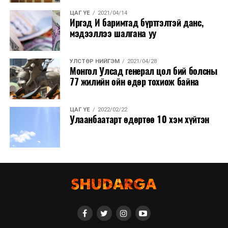
ЦАГ ҮЕ
2021/04/14
Иргэд И баримтад бүртгэлтэй данс,
мэдээллээ шалгана уу
УЛСТӨР НИЙГЭМ
2021/04/28
Монгол Улсад генерал цол бий болсны
77 жилийн ойн өдөр тохиож байна
ЦАГ ҮЕ
2022/02/22
Улаанбаатарт өдөртөө 10 хэм хүйтэн