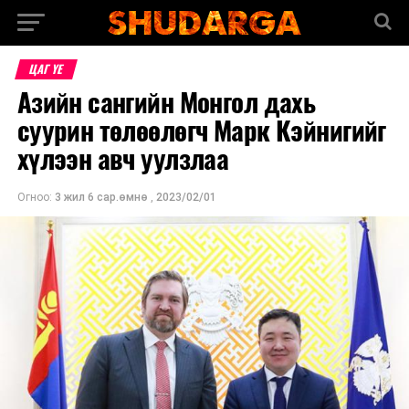
ЦАГ ҮЕ
Азийн сангийн Монгол дахь
суурин төлөөлөгч Марк Кэйнигийг
хүлээн авч уулзлаа
Огноо:
3 жил 6 сар.өмнө
,
2023/02/01