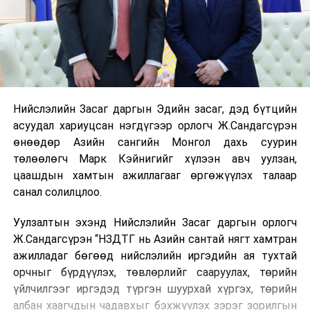
Нийслэлийн Засаг даргын Эдийн засаг, дэд бүтцийн
асуудал хариуцсан нэгдүгээр орлогч Ж.Сандагсүрэн
өнөөдөр Азийн сангийн Монгол дахь суурин
төлөөлөгч Марк Кэйнигийг хүлээн авч уулзан,
цаашдын хамтын ажиллагааг өргөжүүлэх талаар
санал солилцлоо.
Уулзалтын эхэнд Нийслэлийн Засаг даргын орлогч
Ж.Сандагсүрэн “НЗДТГ нь Азийн сантай нягт хамтран
ажилладаг бөгөөд нийслэлийн иргэдийн ая тухтай
орчныг бүрдүүлэх, төвлөрлийг сааруулах, төрийн
үйлчилгээг иргэдэд түргэн шуурхай хүргэх, төрийн
албан хаагчдын чадавхыг бэхжүүлэх зэрэг зорилгын