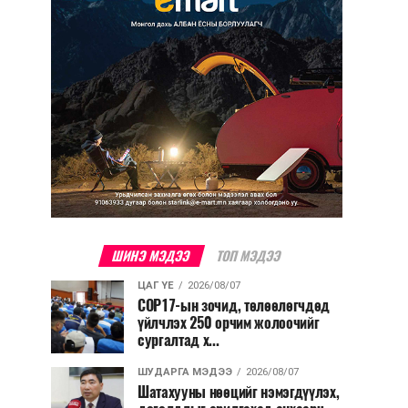
ШИНЭ МЭДЭЭ
ТОП МЭДЭЭ
ЦАГ ҮЕ
2026/08/07
COP17-ын зочид, төлөөлөгчдөд
үйлчлэх 250 орчим жолоочийг
сургалтад х...
ШУДАРГА МЭДЭЭ
2026/08/07
Шатахууны нөөцийг нэмэгдүүлэх,