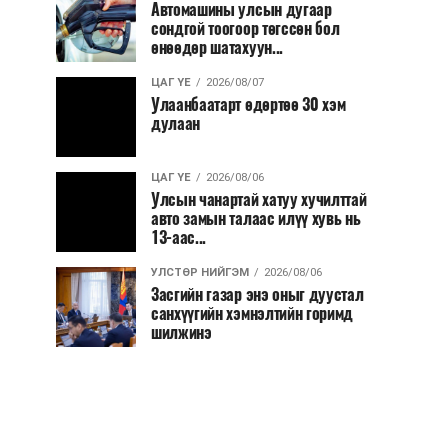
Автомашины улсын дугаар
сондгой тоогоор төгссөн бол
өнөөдөр шатахуун...
ЦАГ ҮЕ
2026/08/07
Улаанбаатарт өдөртөө 30 хэм
дулаан
ЦАГ ҮЕ
2026/08/06
Улсын чанартай хатуу хучилттай
авто замын талаас илүү хувь нь
13-аас...
УЛСТӨР НИЙГЭМ
2026/08/06
Засгийн газар энэ оныг дуустал
санхүүгийн хэмнэлтийн горимд
шилжинэ