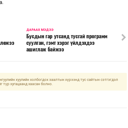
а.
ДАРААХ МЭДЭЭ
Бусдын гар утсанд тусгай программ
влөжээ
суулган, гэмт хэрэг үйлдэхдээ
ашиглаж байжээ
гуулийн хуулийн холбогдох заалтын хүрээнд тус сайтын сэтгэгдэл
йг түр хугацаанд хаасан болно.