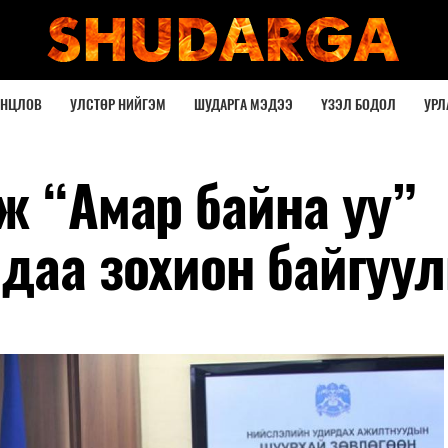
ОНЦЛОВ
УЛСТӨР НИЙГЭМ
ШУДАРГА МЭДЭЭ
ҮЗЭЛ БОДОЛ
УРЛ
ж “Амар байна уу”
даа зохион байгуу