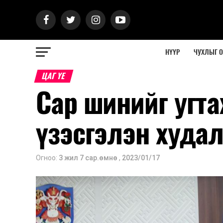
НҮҮР
ЧУХЛЫГ 
ЦАГ ҮЕ
Сар шинийг угта
үзэсгэлэн худал
Огноо:
3 жил 7 сар.өмнө
,
2023/01/17