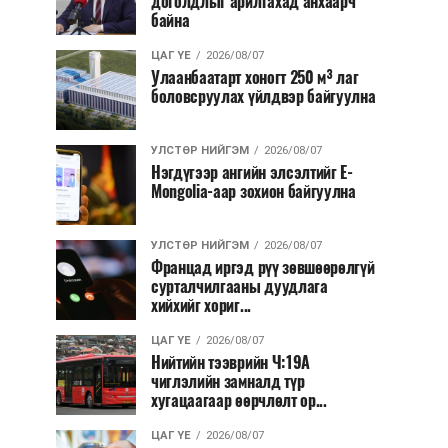
доголдлыг арилгахад анхаарч
байна
ЦАГ ҮЕ
2026/08/07
Улаанбаатарт хоногт 250 м³ лаг
боловсруулах үйлдвэр байгуулна
УЛСТӨР НИЙГЭМ
2026/08/07
Нэгдүгээр ангийн элсэлтийг E-
Mongolia-аар зохион байгуулна
УЛСТӨР НИЙГЭМ
2026/08/07
Францад иргэд рүү зөвшөөрөлгүй
сурталчилгааны дуудлага
хийхийг хориг...
ЦАГ ҮЕ
2026/08/07
Нийтийн тээврийн Ч:19А
чиглэлийн замналд түр
хугацаагаар өөрчлөлт ор...
ЦАГ ҮЕ
2026/08/07