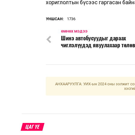
хориглолтын бүсээс гаргасан байн
УНШСАН:
1736
ӨМНӨХ МЭДЭЭ
Шинэ автобусуудыг дараах
чиглэлүүдэд явуулахаар төлө
АНХААРУУЛГА: УИХ-ын 2024 оны ээлжит сон
хэсги
ЦАГ ҮЕ