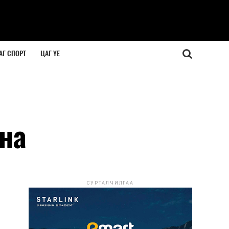
АГ СПОРТ
ЦАГ ҮЕ
лна
СУРТАЛЧИЛГАА