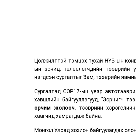
Цөлжилттэй тэмцэх тухай НҮБ-ын конв
ын зочид, төлөөлөгчдийн тээврийн 
нэгдсэн сургалтыг Зам, тээврийн яамны
Сургалтад COP17-ын үеэр автотээври
хэвшлийн байгууллагууд, “Зорчигч тээвэ
орчим жолооч
, тээврийн хэрэгслий
хаагчид хамрагдаж байна.
Монгол Улсад зохион байгуулагдах оло