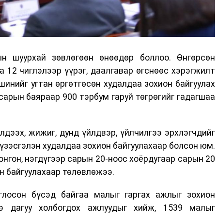
н шуурхай зөвлөгөөн өнөөдөр боллоо. Өнгөрсөн
 12 чиглэлээр үүрэг, даалгавар өгснөөс хэрэгжилт
 шинийг угтан өргөтгөсөн худалдаа зохион байгуулах
 сарын баяраар 900 тэрбум гаруй төгрөгийг гадагшаа
дээх, жижиг, дунд үйлдвэр, үйлчилгээ эрхлэгчдийг
 үзэсгэлэн худалдаа зохион байгуулахаар болсон юм.
нгон, нэгдүгээр сарын 20-ноос хоёрдугаар сарын 20
он байгуулахаар төлөвлөжээ.
лосон бүсэд байгаа малыг гаргах ажлыг зохион
нэ дагуу холбогдох ажлуудыг хийж, 1539 малыг