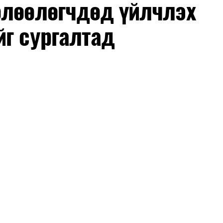
өлөөлөгчдөд үйлчлэх
йг сургалтад