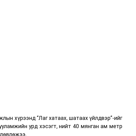
-хариулт, жишээнд суурилсан сургалт, багаар
вэрлэлтийн урсгалын зураглалтай танилцах,
эг онол, практик хосолсон хэлбэрээр зохион
га хурлыг зохион байгуулах Үндэсний хорооны
ар, Автотээврийн үндэсний төв болон Тээврийн
аагчид чиг үүргийнхээ хүрээнд мэдээлэл өгч,
аны Зам тээврийн хяналт, төлөвлөлт, зохион
илтэн, цагдаагийн дэд хурандаа Т.Ганзориг
т, аюулгүй ажиллагаа болон олон улсын арга
х асуудлын талаар мэдээлэл өгсөн байна.
лын хүрээнд “Лаг хатаах, шатаах үйлдвэр”-ийг
 төлөөлөгчдийн тээврийн үйлчилгээг аюулгүй,
ууламжийн урд хэсэгт, нийт 40 мянган ам метр
лах, үйлчилгээний нэгдсэн стандарт, сахилга
өлөвлөжээ.