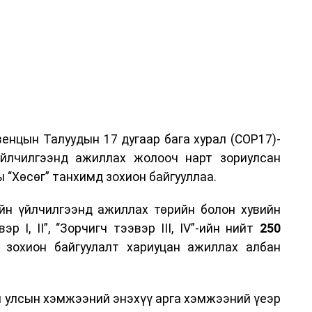
енцын Талуудын 17 дугаар бага хурал (COP17)-
үйлчилгээнд ажиллах жолооч нарт зориулсан
 “Хөсөг” танхимд зохион байгууллаа.
йн үйлчилгээнд ажиллах төрийн болон хувийн
р I, II”, “Зорчигч тээвэр III, IV”-ийн нийт
250
н зохион байгуулалт хариуцан ажиллах албан
н улсын хэмжээний энэхүү арга хэмжээний үеэр