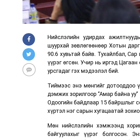
Нийслэлийн удирдах ажилтнууды
шуурхай зөвлөгөөнөөр Хотын дарга
90.6 хувьтай байв. Тухайлбал, Сар
үүрэг өгсөн. Учир нь иргэд Цагаан
урсгадаг гэх мэдээлэл бий.
Тиймээс энэ мөнгийг дотооддоо үл
дэмжих зорилгоор “Амар байна уу”
Одоогийн байдлаар 15 байршлыг со
хүртэл нэг сарын хугацаатай зохи
Мөн нийслэлийн хэмжээнд хориг
байгуулахыг үүрэг болгосон. Э