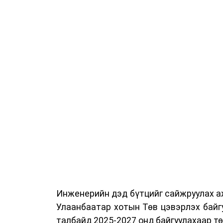
Сургалтыг танилцуулах лекц, асуулт
ажиллах дасгал, маршрут болон тээ
онцгой нөхцөлд ажиллах дадлага зэр
байгуулж байна.
Сургалтын үеэр COP17 олон улсын ба
Ажлын алба, Нийслэлийн тээврийн газ
цагдаагийн албаны холбогдох албан х
мэргэжил, арга зүйн зөвлөмж хүргэлээ.
Тухайлбал, Тээврийн цагдаагийн алб
байгуулалтын хэлтсийн ахлах мэргэж
замын хөдөлгөөний зохион байгуулал
хэмжээний үеэр жолооч нарын анхаара
Инженерийн дэд бүтцийг сайжруулах аж
Уг сургалт нь COP17-ын үеэр зочид,
Улаанбаатар хотын Төв цэвэрлэх байг
шуурхай, зохион байгуулалттай явуу
талбайд 2025-2027 онд байгуулахаар т