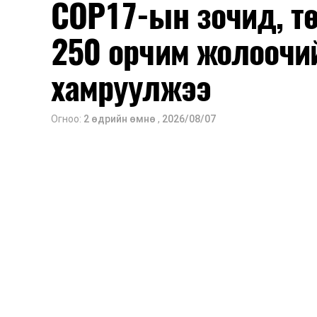
COP17-ын зочид, т
250 орчим жолоочи
хамруулжээ
Огноо:
2 өдрийн өмнө
,
2026/08/07